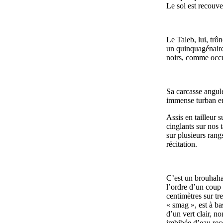
Le sol est recouve
Le Taleb, lui, trô
un quinquagénaire 
noirs, comme occul
Sa carcasse angule
immense turban en
Assis en tailleur 
cinglants sur nos 
sur plusieurs rang
récitation.
C’est un brouhaha 
l’ordre d’un coup 
centimètres sur tr
« smag », est à ba
d’un vert clair, n
imbibée d’eau reco