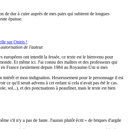
ion de dur à cuire auprès de mes pairs qui subirent de longues
rute épaisse.
le sur Oniris !
 autorisation de l'auteur.
ys européens ont interdit la fessée, ce texte est le bienvenu pour
monde. Et même ici. J'ai connu des maîtres et des professeurs qui
emps en France (seulement depuis 1984 au Royaume-Uni si mes
on intérêt et mon indignation. Heureusement pour le personnage il est
r ce qu'il serait advenu à cet enfant si cela n'avait pas été le cas.
le, sol...), et des ponctuations à peaufiner, mais le texte est bien
me s'il n'y a pas de faute. J'aurais plutôt écrit « de briques d'argile