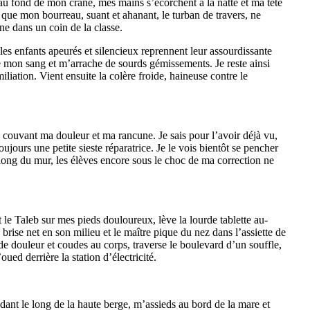
u fond de mon crâne, mes mains s’écorchent à la natte et ma tête
t que mon bourreau, suant et ahanant, le turban de travers, ne
ne dans un coin de la classe.
 les enfants apeurés et silencieux reprennent leur assourdissante
de mon sang et m’arrache de sourds gémissements. Je reste ainsi
iation. Vient ensuite la colère froide, haineuse contre le
 couvant ma douleur et ma rancune. Je sais pour l’avoir déjà vu,
ujours une petite sieste réparatrice. Je le vois bientôt se pencher
long du mur, les élèves encore sous le choc de ma correction ne
 le Taleb sur mes pieds douloureux, lève la lourde tablette au-
e brise net en son milieu et le maître pique du nez dans l’assiette de
t de douleur et coudes au corps, traverse le boulevard d’un souffle,
oued derrière la station d’électricité.
dant le long de la haute berge, m’assieds au bord de la mare et