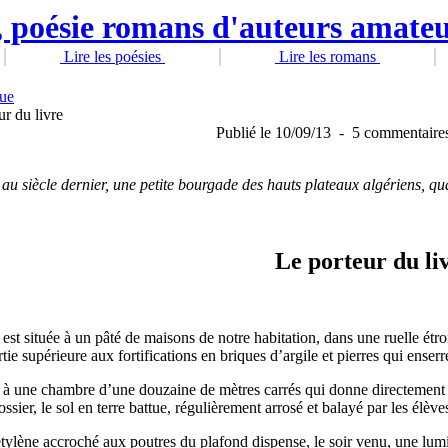
Lire les poésies
Lire les romans
que
ur du livre
Publié
le 10/09/13
-
5 commentaire
u siècle dernier, une petite bourgade des hauts plateaux algériens, qua
Le porteur du li
est située à un pâté de maisons de notre habitation, dans une ruelle étro
tie supérieure aux fortifications en briques d’argile et pierres qui enserre
à une chambre d’une douzaine de mètres carrés qui donne directement su
ssier, le sol en terre battue, régulièrement arrosé et balayé par les élèves
ylène accroché aux poutres du plafond dispense, le soir venu, une lumiè