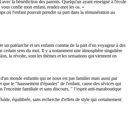
al avec la bénédiction des parents. Quelqu'un ayant enseigné à l'école
 vous confie mon enfant, rendez-moi les os. »
mps où l'enfant pouvait prendre sa part dans la rémunération au
ntre un patriarche et ses enfants comme de la part d'un voyageur à des
n certain sens du mot. Il y a notamment une atmosphère singulière
sion, la révolte, sont les thèmes et les sensations qui viennent en
e d'un monde enfantin qui ne nous est pas familier mais aussi par
fet que le "haussement d'épaules" de l'enfant, cause des sévices qui
ns l'enceinte familiale et sans discours, " l’esprit anti-maraboutique
st fluide, équilibrée, sans recherche d'effets de style qui certainement