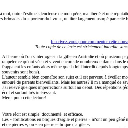
à moi, outre l’estime silencieuse de mon père, ma liberté et une réputat
s brimades du « porteur du livre », un titre largement usurpé par cette b
Inscrivez-vous pour commenter cette nouvel
Toute copie de ce texte est strictement interdite sans
A l'heure où l'on s'interroge sur la gifle en Australie et où plusieurs pa
rappeler ce qu'ont vécu et vivent encore de nombreux enfants dans le 
frappaient les enfants alors même que la loi l'interdit depuis longt
souvenirs sont bons).
L'auteur semble bien connaître son sujet et il est parvenu à éveiller m
entouré de parents bienveillants. Mais les autres? Il m'a manqué de savoi
J'ai relevé quelques imperfections surtout au début. Des répétitions (éco
écrit et surtout très intéressant.
Merci pour cette lecture!
Votre récit est simple, documenté, et efficace.
Les « fortifications en briques d'argile et pierres » m'ont un peu gêné mê
et de pierres », ou « en pierre et brique d'argile ».