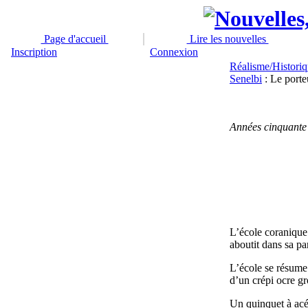
Page d'accueil
Lire les nouvelles
Inscription
Connexion
Réalisme/Histori
Senelbi
: Le porte
Années cinquante a
L’école coranique 
aboutit dans sa par
L’école se résume 
d’un crépi ocre gro
Un quinquet à acét