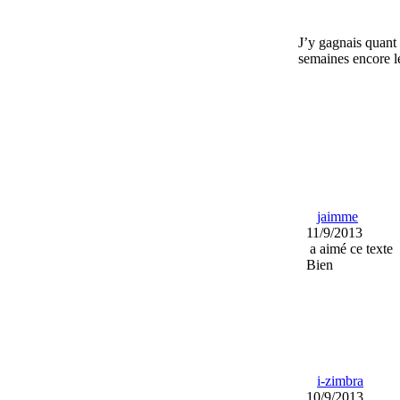
J’y gagnais quant 
semaines encore le
jaimme
11/9/2013
a aimé ce texte
Bien
i-zimbra
10/9/2013