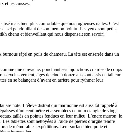
x et les cuisses.
pis usé mais bien plus confortable que nos rugueuses nattes. C’est
 et sel pendouillant de son menton pointu. Les yeux sont petits,
ikh chenu et bienveillant qui nous dispensait son savoir).
ux burnous râpé en poils de chameau. La tête est enserrée dans un
le comme une cravache, ponctuant ses injonctions criardes de coups
çons exclusivement, âgés de cinq à douze ans sont assis en tailleur
ttes en se balançant d’avant en arrière pour rythmer leur
fausse note. L’élève distrait qui marmonne est aussitôt rappelé à
s épaisses d’un centimètre et assemblées en un rectangle de vingt
oseaux taillés en pointes fendues en leur milieu. L’encre marron, le
Les tablettes sont nettoyées à l’aide de pierres d’argile tendre
 lors de mémorables expéditions. Leur surface bien polie et
ablette immaculée.