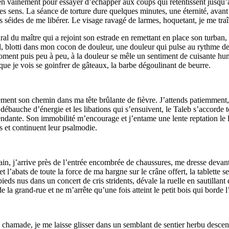
en vainement pour essayer d’échapper aux coups qui retentissent jusqu’a
les sens. La séance de torture dure quelques minutes, une éternité, avan
s séides de me libérer. Le visage ravagé de larmes, hoquetant, je me traî
ral du maître qui a rejoint son estrade en remettant en place son turban,
eul, blotti dans mon cocon de douleur, une douleur qui pulse au rythme 
ment puis peu à peu, à la douleur se mêle un sentiment de cuisante humil
ue je vois se goinfrer de gâteaux, la barbe dégoulinant de beurre.
ement son chemin dans ma tête brûlante de fièvre. J’attends patiemment,
 débauche d’énergie et les libations qui s’ensuivent, le Taleb s’accorde to
endante. Son immobilité m’encourage et j’entame une lente reptation le 
 et continuent leur psalmodie.
ain, j’arrive près de l’entrée encombrée de chaussures, me dresse devant
t l’abats de toute la force de ma hargne sur le crâne offert, la tablette s
 pieds nus dans un concert de cris stridents, dévale la ruelle en sautillan
 la grand-rue et ne m’arrête qu’une fois atteint le petit bois qui borde l’
 chamade, je me laisse glisser dans un semblant de sentier herbu descen