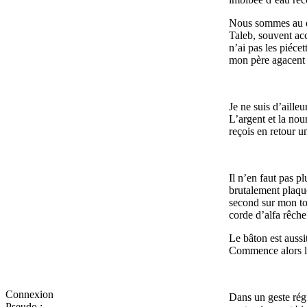
Nous sommes au dé
Taleb, souvent ac
n’ai pas les piéce
mon père agacent 
Je ne suis d’aille
L’argent et la nou
reçois en retour u
Il n’en faut pas p
brutalement plaqué
second sur mon to
corde d’alfa rêche
Le bâton est aussit
Commence alors la 
Connexion
Dans un geste régu
Pseudo :