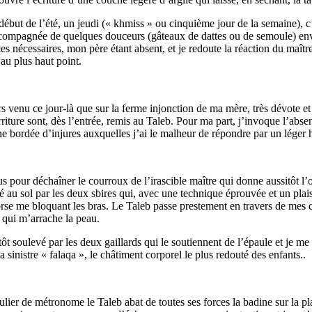
but de l’été, un jeudi (« khmiss » ou cinquième jour de la semaine), c
compagnée de quelques douceurs (gâteaux de dattes ou de semoule) envo
ttes nécessaires, mon père étant absent, et je redoute la réaction du maî
au plus haut point.
urs venu ce jour-là que sur la ferme injonction de ma mère, très dévote e
rriture sont, dès l’entrée, remis au Taleb. Pour ma part, j’invoque l’ab
ne bordée d’injures auxquelles j’ai le malheur de répondre par un léger
lus pour déchaîner le courroux de l’irascible maître qui donne aussitôt l’
 au sol par les deux sbires qui, avec une technique éprouvée et un plais
rse me bloquant les bras. Le Taleb passe prestement en travers de mes c
 qui m’arrache la peau.
ôt soulevé par les deux gaillards qui le soutiennent de l’épaule et je me r
sinistre « falaqa », le châtiment corporel le plus redouté des enfants..
lier de métronome le Taleb abat de toutes ses forces la badine sur la pl