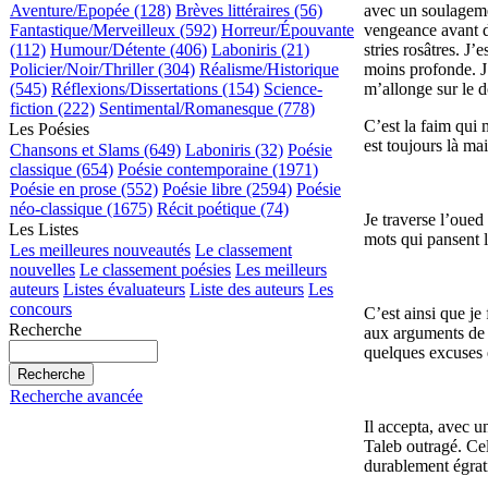
Aventure/Epopée (128)
Brèves littéraires (56)
avec un soulagemen
Fantastique/Merveilleux (592)
Horreur/Épouvante
vengeance avant d’
(112)
Humour/Détente (406)
Laboniris (21)
stries rosâtres. J’
Policier/Noir/Thriller (304)
Réalisme/Historique
moins profonde. J
(545)
Réflexions/Dissertations (154)
Science-
m’allonge sur le d
fiction (222)
Sentimental/Romanesque (778)
C’est la faim qui 
Les Poésies
est toujours là ma
Chansons et Slams (649)
Laboniris (32)
Poésie
classique (654)
Poésie contemporaine (1971)
Poésie en prose (552)
Poésie libre (2594)
Poésie
néo-classique (1675)
Récit poétique (74)
Je traverse l’oued
Les Listes
mots qui pansent 
Les meilleures nouveautés
Le classement
nouvelles
Le classement poésies
Les meilleurs
auteurs
Listes évaluateurs
Liste des auteurs
Les
concours
C’est ainsi que je
Recherche
aux arguments de d
quelques excuses 
Recherche avancée
Il accepta, avec 
Taleb outragé. Ce
durablement égrat