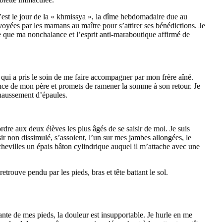
’est le jour de la « khmissya », la dîme hebdomadaire due au
yées par les mamans au maître pour s’attirer ses bénédictions. Je
tre que ma nonchalance et l’esprit anti-maraboutique affirmé de
t qui a pris le soin de me faire accompagner par mon frère aîné.
sence de mon père et promets de ramener la somme à son retour. Je
 haussement d’épaules.
ordre aux deux élèves les plus âgés de se saisir de moi. Je suis
ir non dissimulé, s’assoient, l’un sur mes jambes allongées, le
hevilles un épais bâton cylindrique auquel il m’attache avec une
etrouve pendu par les pieds, bras et tête battant le sol.
ante de mes pieds, la douleur est insupportable. Je hurle en me