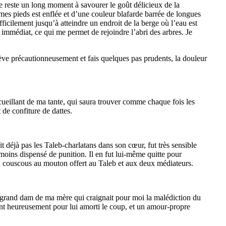
e reste un long moment à savourer le goût délicieux de la
mes pieds est enflée et d’une couleur blafarde barrée de longues
ifficilement jusqu’à atteindre un endroit de la berge où l’eau est
mmédiat, ce qui me permet de rejoindre l’abri des arbres. Je
 lève précautionneusement et fais quelques pas prudents, la douleur
ccueillant de ma tante, qui saura trouver comme chaque fois les
de confiture de dattes.
t déjà pas les Taleb-charlatans dans son cœur, fut très sensible
moins dispensé de punition. Il en fut lui-même quitte pour
n couscous au mouton offert au Taleb et aux deux médiateurs.
 grand dam de ma mère qui craignait pour moi la malédiction du
ant heureusement pour lui amorti le coup, et un amour-propre