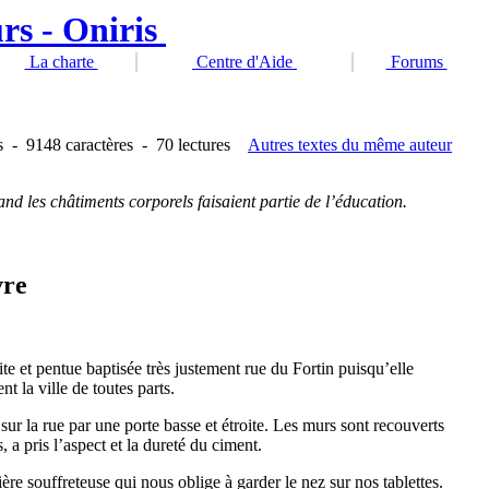
La charte
Centre d'Aide
Forums
s
-
9148 caractères
-
70 lectures
Autres textes du même auteur
nd les châtiments corporels faisaient partie de l’éducation.
vre
ite et pentue baptisée très justement rue du Fortin puisqu’elle
nt la ville de toutes parts.
r la rue par une porte basse et étroite. Les murs sont recouverts
, a pris l’aspect et la dureté du ciment.
re souffreteuse qui nous oblige à garder le nez sur nos tablettes.