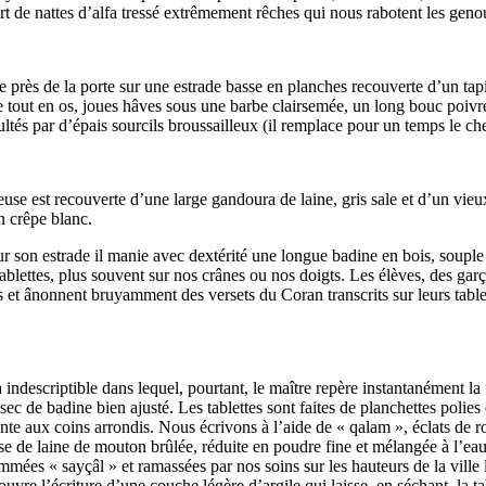
rt de nattes d’alfa tressé extrêmement rêches qui nous rabotent les genou
ne près de la porte sur une estrade basse en planches recouverte d’un ta
tout en os, joues hâves sous une barbe clairsemée, un long bouc poivre
tés par d’épais sourcils broussailleux (il remplace pour un temps le che
use est recouverte d’une large gandoura de laine, gris sale et d’un vie
 crêpe blanc.
sur son estrade il manie avec dextérité une longue badine en bois, soup
tablettes, plus souvent sur nos crânes ou nos doigts. Les élèves, des gar
s et ânonnent bruyamment des versets du Coran transcrits sur leurs table
indescriptible dans lequel, pourtant, le maître repère instantanément la 
sec de badine bien ajusté. Les tablettes sont faites de planchettes polie
ente aux coins arrondis. Nous écrivons à l’aide de « qalam », éclats de r
se de laine de mouton brûlée, réduite en poudre fine et mélangée à l’eau. 
ommées « sayçâl » et ramassées par nos soins sur les hauteurs de la ville
uvre l’écriture d’une couche légère d’argile qui laisse, en séchant, la t