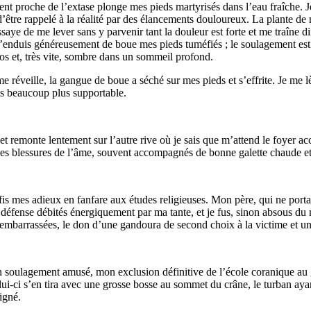
t proche de l’extase plonge mes pieds martyrisés dans l’eau fraîche. J
être rappelé à la réalité par des élancements douloureux. La plante de 
essaye de me lever sans y parvenir tant la douleur est forte et me traîne d
’enduis généreusement de boue mes pieds tuméfiés ; le soulagement est i
os et, très vite, sombre dans un sommeil profond.
me réveille, la gangue de boue a séché sur mes pieds et s’effrite. Je me
is beaucoup plus supportable.
 et remonte lentement sur l’autre rive où je sais que m’attend le foyer a
les blessures de l’âme, souvent accompagnés de bonne galette chaude et 
 fis mes adieux en fanfare aux études religieuses. Mon père, qui ne portai
éfense débités énergiquement par ma tante, et je fus, sinon absous du 
embarrassées, le don d’une gandoura de second choix à la victime et u
un soulagement amusé, mon exclusion définitive de l’école coranique au
lui-ci s’en tira avec une grosse bosse au sommet du crâne, le turban ay
igné.