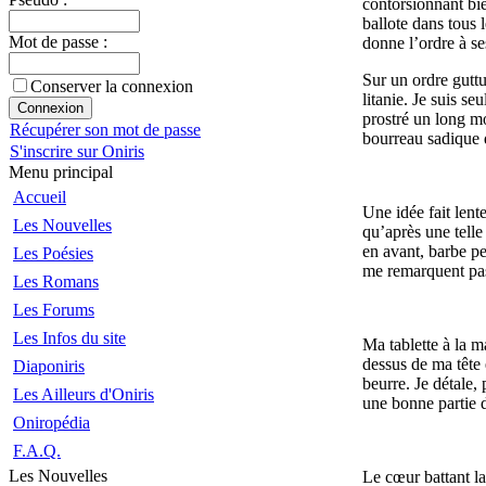
contorsionnant bi
ballote dans tous 
Mot de passe :
donne l’ordre à se
Sur un ordre guttu
Conserver la connexion
litanie. Je suis s
prostré un long mo
Récupérer son mot de passe
bourreau sadique q
S'inscrire sur Oniris
Menu principal
Accueil
Une idée fait lent
Les Nouvelles
qu’après une telle
en avant, barbe p
Les Poésies
me remarquent pas
Les Romans
Les Forums
Les Infos du site
Ma tablette à la m
dessus de ma tête e
Diaponiris
beurre. Je détale,
Les Ailleurs d'Oniris
une bonne partie de
Oniropédia
F.A.Q.
Les Nouvelles
Le cœur battant la