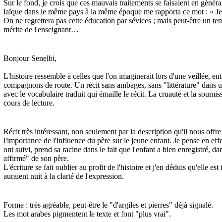
Sur le fond, je crois que ces mauvais traitements se faisaient en génér
laïque dans le même pays à la même époque me rapporta ce mot : « Je
On ne regrettera pas cette éducation par sévices ; mais peut-être un te
mérite de l'enseignant…
Bonjour Senelbi,
L'histoire ressemble à celles que l'on imaginerait lors d'une veillée, e
compagnons de route. Un récit sans ambages, sans "littérature" dans u
avec le vocabulaire traduit qui émaille le récit. La cruauté et la soumis
cours de lecture.
Récit très intéressant, non seulement par la description qu'il nous offr
l'importance de l'influence du père sur le jeune enfant. Je pense en ef
ont suivi, prend sa racine dans le fait que l'enfant a bien enregistré, da
affirmé" de son père.
L'écriture se fait oublier au profit de l'histoire et j'en déduis qu'elle e
auraient nuit à la clarté de l'expression.
Forme : très agréable, peut-être le "d'argiles et pierres" déjà signalé.
Les mot arabes pigmentent le texte et font "plus vrai".