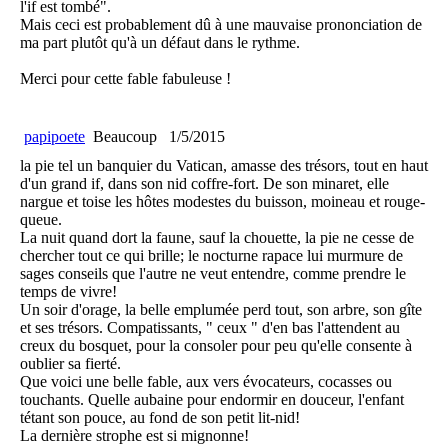
l'if est tombé".
Mais ceci est probablement dû à une mauvaise prononciation de
ma part plutôt qu'à un défaut dans le rythme.
Merci pour cette fable fabuleuse !
papipoete
Beaucoup
1/5/2015
la pie tel un banquier du Vatican, amasse des trésors, tout en haut
d'un grand if, dans son nid coffre-fort. De son minaret, elle
nargue et toise les hôtes modestes du buisson, moineau et rouge-
queue.
La nuit quand dort la faune, sauf la chouette, la pie ne cesse de
chercher tout ce qui brille; le nocturne rapace lui murmure de
sages conseils que l'autre ne veut entendre, comme prendre le
temps de vivre!
Un soir d'orage, la belle emplumée perd tout, son arbre, son gîte
et ses trésors. Compatissants, " ceux " d'en bas l'attendent au
creux du bosquet, pour la consoler pour peu qu'elle consente à
oublier sa fierté.
Que voici une belle fable, aux vers évocateurs, cocasses ou
touchants. Quelle aubaine pour endormir en douceur, l'enfant
tétant son pouce, au fond de son petit lit-nid!
La dernière strophe est si mignonne!