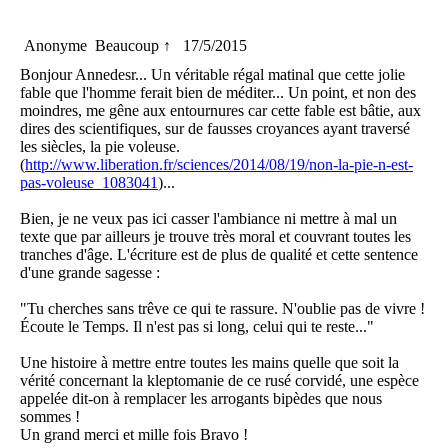
Anonyme
Beaucoup ↑
17/5/2015
Bonjour Annedesr... Un véritable régal matinal que cette jolie
fable que l'homme ferait bien de méditer... Un point, et non des
moindres, me gêne aux entournures car cette fable est bâtie, aux
dires des scientifiques, sur de fausses croyances ayant traversé
les siècles, la pie voleuse.
(
http://www.liberation.fr/sciences/2014/08/19/non-la-pie-n-est-
pas-voleuse_1083041
)...
Bien, je ne veux pas ici casser l'ambiance ni mettre à mal un
texte que par ailleurs je trouve très moral et couvrant toutes les
tranches d'âge. L'écriture est de plus de qualité et cette sentence
d'une grande sagesse :
"Tu cherches sans trêve ce qui te rassure. N'oublie pas de vivre !
Écoute le Temps. Il n'est pas si long, celui qui te reste..."
Une histoire à mettre entre toutes les mains quelle que soit la
vérité concernant la kleptomanie de ce rusé corvidé, une espèce
appelée dit-on à remplacer les arrogants bipèdes que nous
sommes !
Un grand merci et mille fois Bravo !