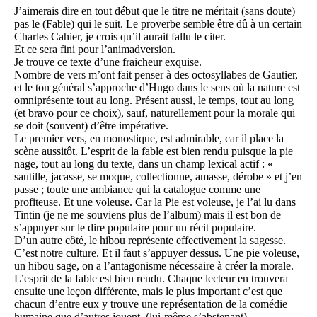
J’aimerais dire en tout début que le titre ne méritait (sans doute)
pas le (Fable) qui le suit. Le proverbe semble être dû à un certain
Charles Cahier, je crois qu’il aurait fallu le citer.
Et ce sera fini pour l’animadversion.
Je trouve ce texte d’une fraicheur exquise.
Nombre de vers m’ont fait penser à des octosyllabes de Gautier,
et le ton général s’approche d’Hugo dans le sens où la nature est
omniprésente tout au long. Présent aussi, le temps, tout au long
(et bravo pour ce choix), sauf, naturellement pour la morale qui
se doit (souvent) d’être impérative.
Le premier vers, en monostique, est admirable, car il place la
scène aussitôt. L’esprit de la fable est bien rendu puisque la pie
nage, tout au long du texte, dans un champ lexical actif : «
sautille, jacasse, se moque, collectionne, amasse, dérobe » et j’en
passe ; toute une ambiance qui la catalogue comme une
profiteuse. Et une voleuse. Car la Pie est voleuse, je l’ai lu dans
Tintin (je ne me souviens plus de l’album) mais il est bon de
s’appuyer sur le dire populaire pour un récit populaire.
D’un autre côté, le hibou représente effectivement la sagesse.
C’est notre culture. Et il faut s’appuyer dessus. Une pie voleuse,
un hibou sage, on a l’antagonisme nécessaire à créer la morale.
L’esprit de la fable est bien rendu. Chaque lecteur en trouvera
ensuite une leçon différente, mais le plus important c’est que
chacun d’entre eux y trouve une représentation de la comédie
humaine que d’autres jouent. (lui-même s’abstenant)