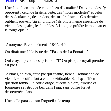
Francis
Beaucoup ↑
17/5/2015
Une fable bien amenée et combien d'actualité ! Deux mondes s'y
opposent ; celui de la générosité, des "hôtes modestes" et celui
des spéculateurs, des traders, des matérialistes... Ces derniers
oublient souvent (qu'en principe ) ils ont la même espérance de
vie que les cigales, les humbles. A la pie, je préfère le moineau et
le rouge-queue !
Anonyme
Passionnément
18/5/2015
On dirait une fable issue des "Fables de La Fontaine".
Qui croyait prendre est pris, non ?!? Ou pis, qui croyait prendre
est pie !
Je l'imagine bien, cette pie qui chante, fière au sommet de ce
vieil if, son coffre-fort à elle, indétrônable. Sauf que l'if en
question tombe, un soir d'orage, et cette pie orgueilleuse et
fouineuse se retrouve bec dans l'eau, sans coffre-fort et
désoeuvrée, alors...
Une belle parabole sur l'orgueil et le temps.