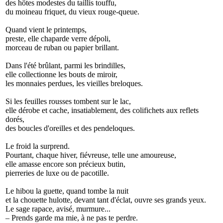
des hôtes modestes du taillis touffu,
du moineau friquet, du vieux rouge-queue.
Quand vient le printemps,
preste, elle chaparde verre dépoli,
morceau de ruban ou papier brillant.
Dans l'été brûlant, parmi les brindilles,
elle collectionne les bouts de miroir,
les monnaies perdues, les vieilles breloques.
Si les feuilles rousses tombent sur le lac,
elle dérobe et cache, insatiablement, des colifichets aux reflets
dorés,
des boucles d'oreilles et des pendeloques.
Le froid la surprend.
Pourtant, chaque hiver, fiévreuse, telle une amoureuse,
elle amasse encore son précieux butin,
pierreries de luxe ou de pacotille.
Le hibou la guette, quand tombe la nuit
et la chouette hulotte, devant tant d'éclat, ouvre ses grands yeux.
Le sage rapace, avisé, murmure...
– Prends garde ma mie, à ne pas te perdre.