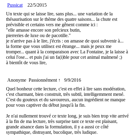
Pussicat
22/5/2015
Un texte qui se laisse lire, sans plus... une variation de la
thésaurisation sur le thème des quatre saisons... la chute est
prévisible et certains vers me gênent comme ici :
"elle amasse encore son précieux butin,
pierreries de luxe ou de pacotille."
je n'arrive pas à le lire, j'écris : on amasse de quoi subvenir à...
la forme que vous utilisez est étrange... mais je peux me
tromper... quant à la comparaison avec La Fontaine, je la laisse à
celui l'ose... et puis j'ai un fa(i)ble pour cet animal malmené ;)
à bientôt de vous lire,
Anonyme
Passionnément ↑
9/9/2016
Quel bonheur cette lecture, c'est en effet à lire sans modération,
c'est charmant, bien construit, très subtil, intelligemment mené.
C'est du gouteux et du savoureux, aucun ingrédient ne manque
pour vous captiver du début jusqu'à la fin.
Je n'ai nullement trouvé ce texte long, je suis bien trop vite arrivé
à la fin de ma lecture, très surprise tant ce texte est plaisant,
grande aisance dans la formulation, il y a aussi ce côté
sympathique, distrayant, bucolique, très ludique.