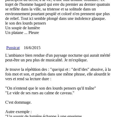
trajet de l'homme hagard qui erre du premier au dernier quatrain
se reflète dans la ville, sa tristesse et sa solitude dans un
environnement pourtant peuplé et coloré n'en prennent que plus
de relief. Tout ici semble plongé dans une indolence glauque.
le son des lourds pensers
Un soupir de lumière
Un platane ... Pleure
Pussicat
16/6/2015
L'ambiance bien rendue d'un paysage nocturne qui aurait mérité
peut-être un peu plus de musicalité. Je m'explique.
Je trouve la répétition des : "que/qui et : "de/d'/des" abusive, à la
fois mot et son, et parfois dans une même phrase, elle alourdit le
vers et rend sa lecture dure :
"On n'entend que le son des lourds pensers qu'il traîne"
"Le vide de ses rues au calme de caveau."
C'est dommage.
Autre exemple :
"Un soupir de lumière échappe à une enseigne