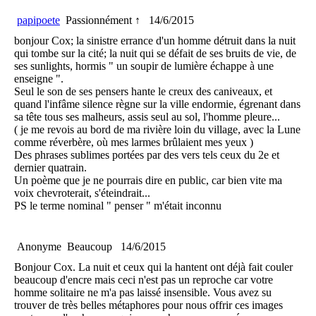
papipoete
Passionnément ↑
14/6/2015
bonjour Cox; la sinistre errance d'un homme détruit dans la nuit
qui tombe sur la cité; la nuit qui se défait de ses bruits de vie, de
ses sunlights, hormis " un soupir de lumière échappe à une
enseigne ".
Seul le son de ses pensers hante le creux des caniveaux, et
quand l'infâme silence règne sur la ville endormie, égrenant dans
sa tête tous ses malheurs, assis seul au sol, l'homme pleure...
( je me revois au bord de ma rivière loin du village, avec la Lune
comme réverbère, où mes larmes brûlaient mes yeux )
Des phrases sublimes portées par des vers tels ceux du 2e et
dernier quatrain.
Un poème que je ne pourrais dire en public, car bien vite ma
voix chevroterait, s'éteindrait...
PS le terme nominal " penser " m'était inconnu
Anonyme
Beaucoup
14/6/2015
Bonjour Cox. La nuit et ceux qui la hantent ont déjà fait couler
beaucoup d'encre mais ceci n'est pas un reproche car votre
homme solitaire ne m'a pas laissé insensible. Vous avez su
trouver de très belles métaphores pour nous offrir ces images