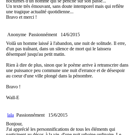
nocturnes d'un homme qui se penche sur son passé...
Un texte très émouvant, sans doute intemporel mais qui reflète
une tragique actualité quotidienne...
Bravo et merci !
Anonyme
Passionnément
14/6/2015
Voilà un homme laissé à l'abandon, une nuit de solitude. Il erre,
d'un pas traînant, dans un silence de mort qui le laissera
désemparé jusqu'au petit matin.
Rien à dire de plus, sinon que le poème arrive à retranscrire dans
une puissance peu commune une nuit d'errance et de désespoir
au coeur d'une ville plongé dans la pénombre.
Bravo !
Wall-E
lala
Passionnément
15/6/2015
Bonjour,
J'ai apprécié les personnifications de tous les éléments qui
participent au décor, à la vie, d'une nuit urbaine ordinaire. Le