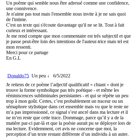
Un poème qui semble nous être adressé comme une confidence,
une connivence.
Je n'aime pas tout mais l'ensemble nous invite à je ne sais quoi
de l'intime.
C'est un texte qui s'écoute davantage qu'il ne se lit. Tout à fait
curieux et intéressant.
Je me rend compte que mon commentaire est trés subjectif et que
je passe peut-être loin des intentions de l'auteur-trice mais tel est
mon ressenti.
Merci pour ce partage
En G.L
Donaldo75
Un peu ↓
6/5/2022
Je retiens de ce poème l’adjectif qualificatif « chiant » dont je
trouve la forme symbolique pas très poétique - et même les
réminiscences subliminales persistantes - et qui se répète un peu
trop à mon goût. Certes, c’est probablement un traceur ou un
sémaphore stylistique dans cet ensemble mais vu que le reste ne
m’a pas impressionné, ce signal s’est ancré dans ma lecture et il
ne m’en reste que cette trace. Dommage, parce qu’il y a de la
matière par-ci par-là et que la poésie aurait pu se déployer lors de
ma lecture. Evidemment, cet avis ne concerne que moi, la
perception d’un texte restant différente d’un individu à un autre.