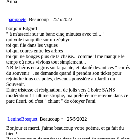
Anna
papipoete
Beaucoup
25/5/2022
bonjour Edgard
" à m'asseoir sur un banc cinq minutes avec toi... "
qui vole tranquille sur un zéphyr
toi qui file dans les vagues
toi qui coures entre les arbres
toi qui ne bouges plus de ta chaise... comme il me manque le
temps où nous vivions tout simplement...
NB le héros en a gros sur la patate, et planté devant ces " carrés
du souvenir ", se demande quand il prendra son ticket pour
rejoindre tous ces potes, devenus poussière au Jardin du
Souvenir.
Entre tristesse et résignation, de jolis vers à boire SANS
modération ! L'ultime strophe, ma préférée me renvoie dans ce
parc fleuri, où c'est " chiant " de côtoyer l'ami.
LenineBosquet
Beaucoup ↑
25/5/2022
Bonjour et merci, j'aime beaucoup votre poème, et ça fait du
bien !