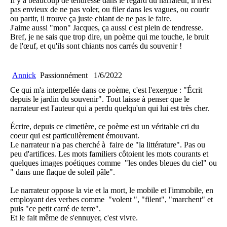
Il y a beaucoup de tendresse dans le regard du narrateur, il n'est
pas envieux de ne pas voler, ou filer dans les vagues, ou courir
ou partir, il trouve ça juste chiant de ne pas le faire.
J'aime aussi "mon" Jacques, ça aussi c'est plein de tendresse.
Bref, je ne sais que trop dire, un poème qui me touche, le bruit
de l'œuf, et qu'ils sont chiants nos carrés du souvenir !
Annick
Passionnément
1/6/2022
Ce qui m'a interpellée dans ce poème, c'est l'exergue : "Écrit
depuis le jardin du souvenir". Tout laisse à penser que le
narrateur est l'auteur qui a perdu quelqu'un qui lui est très cher.
Écrire, depuis ce cimetière, ce poème est un véritable cri du
coeur qui est particulièrement émouvant.
Le narrateur n'a pas cherché à faire de "la littérature". Pas ou
peu d'artifices. Les mots familiers côtoient les mots courants et
quelques images poétiques comme "les ondes bleues du ciel" ou
" dans une flaque de soleil pâle".
Le narrateur oppose la vie et la mort, le mobile et l'immobile, en
employant des verbes comme "volent ", "filent", "marchent" et
puis "ce petit carré de terre".
Et le fait même de s'ennuyer, c'est vivre.