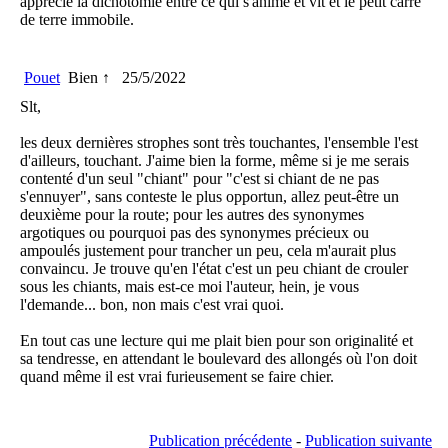
apprécié la dichotomie entre ce qui s'anime et vit et le petit carré
de terre immobile.
Pouet
Bien ↑
25/5/2022
Slt,
les deux dernières strophes sont très touchantes, l'ensemble l'est
d'ailleurs, touchant. J'aime bien la forme, même si je me serais
contenté d'un seul "chiant" pour "c'est si chiant de ne pas
s'ennuyer", sans conteste le plus opportun, allez peut-être un
deuxième pour la route; pour les autres des synonymes
argotiques ou pourquoi pas des synonymes précieux ou
ampoulés justement pour trancher un peu, cela m'aurait plus
convaincu. Je trouve qu'en l'état c'est un peu chiant de crouler
sous les chiants, mais est-ce moi l'auteur, hein, je vous
l'demande... bon, non mais c'est vrai quoi.
En tout cas une lecture qui me plait bien pour son originalité et
sa tendresse, en attendant le boulevard des allongés où l'on doit
quand même il est vrai furieusement se faire chier.
Publication précédente
-
Publication suivante