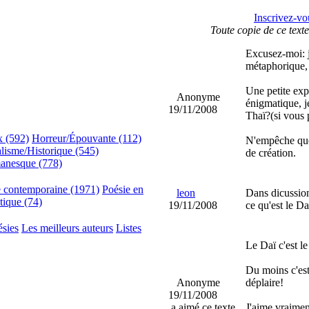
Inscrivez-vo
Toute copie de ce texte
Excusez-moi: j
métaphorique, 
Une petite expl
Anonyme
énigmatique, j
19/11/2008
Thaï?(si vous 
x (592)
Horreur/Épouvante (112)
N'empêche que 
lisme/Historique (545)
de création.
anesque (778)
e contemporaine (1971)
Poésie en
leon
Dans dicussion 
tique (74)
19/11/2008
ce qu'est le Da
ésies
Les meilleurs auteurs
Listes
Le Daï c'est l
Du moins c'est
Anonyme
déplaire!
19/11/2008
a aimé ce texte
J'aime vraimen