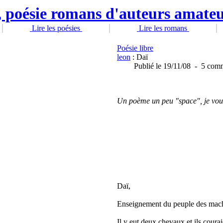
Lire les poésies
Lire les romans
Poésie libre
leon
: Daï
Publié
le 19/11/08
-
5 comm
Un poème un peu "space", je vous
Daï,
Enseignement du peuple des mach
Il y eut deux chevaux et ils courai