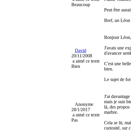
Beaucoup
Peut être aurai
Bref, un Léon 
Bonjour Léon
J'avais une exp
David
d'avancer sembl
20/11/2008
a aimé ce texte
C'est une bell
Bien
bien.
Le sujet de fo
J'ai davantage 
mais je suis b
Anonyme
là, des propos
28/1/2017
marbre.
a aimé ce texte
Pas
Cela se lit, ma
curiosité, sur 