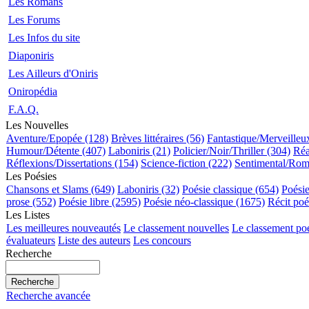
Les Romans
Les Forums
Les Infos du site
Diaponiris
Les Ailleurs d'Oniris
Oniropédia
F.A.Q.
Les Nouvelles
Aventure/Epopée (128)
Brèves littéraires (56)
Fantastique/Merveilleu
Humour/Détente (407)
Laboniris (21)
Policier/Noir/Thriller (304)
Réa
Réflexions/Dissertations (154)
Science-fiction (222)
Sentimental/Rom
Les Poésies
Chansons et Slams (649)
Laboniris (32)
Poésie classique (654)
Poési
prose (552)
Poésie libre (2595)
Poésie néo-classique (1675)
Récit poé
Les Listes
Les meilleures nouveautés
Le classement nouvelles
Le classement po
évaluateurs
Liste des auteurs
Les concours
Recherche
Recherche avancée