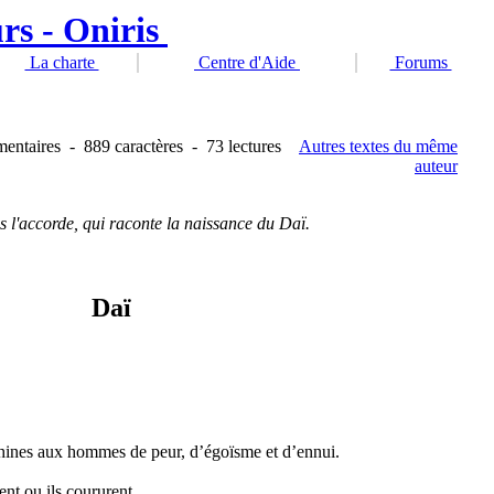
La charte
Centre d'Aide
Forums
entaires
-
889 caractères
-
73 lectures
Autres textes du même
auteur
 l'accorde, qui raconte la naissance du Daï.
Daï
ines aux hommes de peur, d’égoïsme et d’ennui.
ent ou ils coururent,