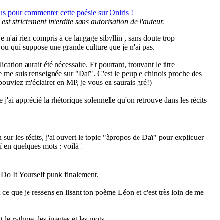
us pour commenter cette poésie sur Oniris !
 est strictement interdite sans autorisation de l'auteur.
e n'ai rien compris à ce langage sibyllin , sans doute trop
ou qui suppose une grande culture que je n'ai pas.
ication aurait été nécessaire. Et pourtant, trouvant le titre
e me suis renseignée sur "Daï". C'est le peuple chinois proche des
pouviez m'éclairer en MP, je vous en saurais gré!)
j'ai apprécié la rhétorique solennelle qu'on retrouve dans les récits
sur les récits, j'ai ouvert le topic "àpropos de Daï" pour expliquer
ï en quelques mots : voilà !
e Do It Yourself punk finalement.
 ce que je ressens en lisant ton poème Léon et c'est très loin de me
t le rythme, les images et les mots.