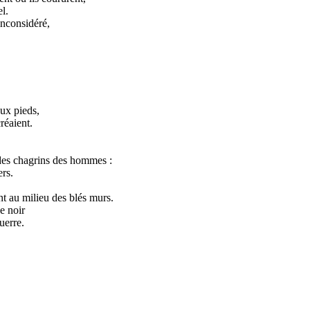
l.
inconsidéré,
ux pieds,
réaient.
 des chagrins des hommes :
ers.
t au milieu des blés murs.
e noir
uerre.