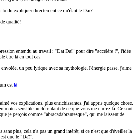
s tu du expliquer directement ce qu'était le Daï?
de qualité!
,
ression entendu au travail : "Daï Daï" pour dire "accélère !", l'idée
e être là en tout cas.
e envolée, un peu lyrique avec sa mythologie, l'énergie passe, j'aime
rum est
là
aimé vos explications, plus enrichissantes, j'ai appris quelque chose,
ien moins sensible au déroulant de ce que vous me narrez là. Ce sont
 que je perçois comme "abracadabrantesque", qui me laissent de
is sans plus, cela n'a pas un grand intérêt, si ce n'est que d'éveiller la
c'est que le "Daï".