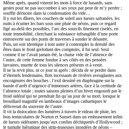
Même
après, quand vinrent les mots à force de hasards, sans
gestes pour ne pas succomber à ses yeux par peur de m’y perdre ;
souffle dérisoire dans la condensation du vide…
Il
y eut les dîners, les couchers de soleil aux lueurs safranées, les
nuits à écumer les bars sous une pluie de néons, puis ce regard
figé au-delà des possibles, l’arc des sourcils finement ciselés, en
toute immobilité, cherchant la substance infrangible d’une porte
entrouverte sur des ponts de traverses à sonder le désastre.
Puis,
un soir identique à tout autre à contempler la densité des
êtres dans le froid grelottant des comptoirs, il fut seul. Seul
comme il ne l’avait jamais été, la chaise vide de l’absence de
l’autre, de cette femme fondue à ses côtés en des pensées
larvaires, muette de tous les silences présents et à venir.
Il
ne la revit plus, ni ce jour ni après ; décida de se perdre dans
d’éternels lendemains, flots incessants de rivières aveuglantes aux
encoignures des bouches ; l’exil dessiné en diaphragme sur la
bande d’arrêt d’urgence d’immenses artères, face à la certitude de
l’absence totale ; toutes saisons pleines d’un hiver engourdi par le
froid sidéral qui ne prendrait fin qu’au jour de sa mort, lorsque le
brouillard magnifié en lambeaux d’images cathartiques le
délivrerait du souvenir de l’autre.
Il
vit la dislocation des lumières à travers le rideau de pluie, les
bras tentaculaires de Norton et Sunset dans un embrasement infini
de lueurs sidérantes jusqu’aux confins déchiquetés d’Hollywood ;
le tumulte hiératique des strip-teaseuses inondées de néons –