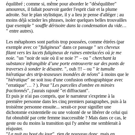
équilibré ; comme si, même pour aborder le "déséquilibre"
amoureux, il fallait pourvoir garder l'esprit clair et la plume
adroite. Sur le plan stylistique, il y a lieu je pense d'alléger ; au
moins déjà scinder les phrases, isoler quelques belles trouvailles
(par exemple "
souffle dérisoire dans la condensation du vide…
" entre autres).
Les métaphores sont parfois trop poussées, comme étirées (par
exemple avec ce "
fuligineux
" dans ce passage "
ses cheveux
filant vers les lacets fuligineux de ruines entrelacées où je me
noie.
"un "noir de suie où il se noie ?" – ou "
cherchant la
substance infrangible d’une porte entrouverte sur des ponts de
traverses à sonder le désastre.
", ouh !!! – ou "
le tumulte
hiératique des strip-teaseuses inondées de néons
" à moins que le
"
hiératique
" ne soit issu d'une confusion orthographique avec
"erratique"… ? ). Pour "
Les parcelles d'ombre en miroirs
fractionnés
", j'aurais rajouté "et diffractant".
Et puis je n'ai pas compris, que le narrateur s'exprime à la
première personne dans les cinq premiers paragraphes, puis à la
troisième personne ensuite... serait-ce pour signifier une
dichotomie existentielle ou une volonté de se libérer de celui qui
fut obnubilé par cette femme inaccessible ? Mais dans ce cas, le
geste ou du moins la transition qui l'y amène me semblerait à
réajuster.
"
La nuit au bout du jour
", rien de nouveau donc, mais en