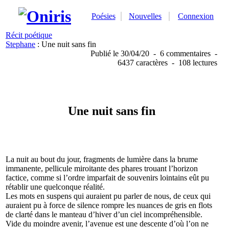
Poésies
Nouvelles
Connexion
Récit poétique
Stephane
: Une nuit sans fin
Publié
le 30/04/20
-
6 commentaires
-
6437 caractères
-
108 lectures
Une nuit sans fin
La
nuit au bout du jour, fragments de lumière dans la brume
immanente, pellicule miroitante des phares trouant l’horizon
factice, comme si l’ordre imparfait de souvenirs lointains eût pu
rétablir une quelconque réalité.
Les
mots en suspens qui auraient pu parler de nous, de ceux qui
auraient pu à force de silence rompre les nuances de gris en flots
de clarté dans le manteau d’hiver d’un ciel incompréhensible.
Vide
du moindre avenir, l’avenue est une descente d’où l’on ne