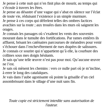
Je
pense à cette nuit qui n’en finit plus de mourir, au temps qui
s’écoule à travers les êtres.
Je
pense au désastre d’une vague qui s’abat en silence sur l’éclat
de toute vie, réduisant l’existence à un simple murmure.
Je
pense à ces corps qui déferlent telles des ombres factices
avachies sur la route ; aux trouées dans les murs où saignent les
orages.
Je
connais les passages où s’exaltent les vents des souvenirs
mourant dans le tumulte des fortifications. Par rames entières ils
affluent, brisant les caténaires parcourues de méandres pour venir
s’échouer dans l’enchevêtrement de rues drapées de salissures.
Je
connais ce sourire qui n’appartient qu’à elle, la courbure des
collines sous mes doigts hésitants.
Je
sais qu’une telle œuvre n’est pas pour moi. Qu’aucune œuvre
ne l’est.
Je
sais où mènent les chemins : vers ce nulle part où je m’incline,
à errer le long des catafalques.
Je
vais dans l’aube agonisante où pointe la grisaille d’un ciel
assombrissant dans le sillage d’une nuit sans fin.
Toute copie est strictement interdite sans autorisation de
l'auteur.