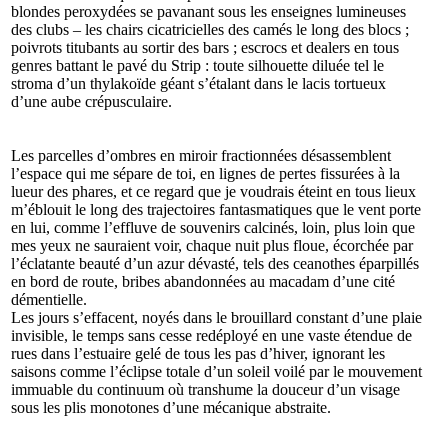
blondes peroxydées se pavanant sous les enseignes lumineuses
des clubs – les chairs cicatricielles des camés le long des blocs ;
poivrots titubants au sortir des bars ; escrocs et dealers en tous
genres battant le pavé du Strip : toute silhouette diluée tel le
stroma d’un thylakoïde géant s’étalant dans le lacis tortueux
d’une aube crépusculaire.
Les
parcelles d’ombres en miroir fractionnées désassemblent
l’espace qui me sépare de toi, en lignes de pertes fissurées à la
lueur des phares, et ce regard que je voudrais éteint en tous lieux
m’éblouit le long des trajectoires fantasmatiques que le vent porte
en lui, comme l’effluve de souvenirs calcinés, loin, plus loin que
mes yeux ne sauraient voir, chaque nuit plus floue, écorchée par
l’éclatante beauté d’un azur dévasté, tels des ceanothes éparpillés
en bord de route, bribes abandonnées au macadam d’une cité
démentielle.
Les
jours s’effacent, noyés dans le brouillard constant d’une plaie
invisible, le temps sans cesse redéployé en une vaste étendue de
rues dans l’estuaire gelé de tous les pas d’hiver, ignorant les
saisons comme l’éclipse totale d’un soleil voilé par le mouvement
immuable du continuum où transhume la douceur d’un visage
sous les plis monotones d’une mécanique abstraite.