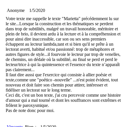
Anonyme
1/5/2020
Votre texte me rappelle le texte "Marietta" précédemment lu sur
le site...Lorsque la construction et les thématiques se perdent
dans trop de subtilités, malgré un travail honorable, méritoire et
plein de brio, il devient ardu à la lecture et à la compréhension et
pour ainsi dire inaccessible, car son ou ses sens premiers
échappent au lecteur lambda,tant et si bien qu'il se prête à un
lectorat averti, habitué et/ou passionné: trop de métaphores et
autres figures de style...il fourvoie le lecteur par trop de venelles,
de chemins, un dédale où la subtilité, au final se perd et perd le
lecteur/trice à qui la quintessence et l'essence du texte n’apparaît
pas clairement...
Il faut dire aussi que l'exercice qui consiste à allier poésie et
texte,comme une "poético -nouvelle" ...n'est point évident, tout
nouveau et doit faire son chemin pour attirer, intéresser et
fidéliser un lectorat sur le long terme.
Ceci dit, c'est un bon texte, j'ai cru percevoir comme une histoire
d'amour qui a mal tourné et dont les souffrances sont extrêmes et
frôlent le paroxysmique.
Pas de note donc pour moi.
Vincente
Bien ↓
1/5/2020