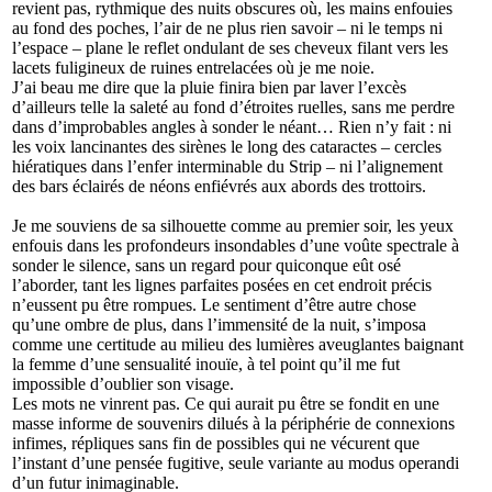
revient pas, rythmique des nuits obscures où, les mains enfouies
au fond des poches, l’air de ne plus rien savoir – ni le temps ni
l’espace – plane le reflet ondulant de ses cheveux filant vers les
lacets fuligineux de ruines entrelacées où je me noie.
J’ai
beau me dire que la pluie finira bien par laver l’excès
d’ailleurs telle la saleté au fond d’étroites ruelles, sans me perdre
dans d’improbables angles à sonder le néant… Rien n’y fait : ni
les voix lancinantes des sirènes le long des cataractes – cercles
hiératiques dans l’enfer interminable du Strip – ni l’alignement
des bars éclairés de néons enfiévrés aux abords des trottoirs.
Je
me souviens de sa silhouette comme au premier soir, les yeux
enfouis dans les profondeurs insondables d’une voûte spectrale à
sonder le silence, sans un regard pour quiconque eût osé
l’aborder, tant les lignes parfaites posées en cet endroit précis
n’eussent pu être rompues. Le sentiment d’être autre chose
qu’une ombre de plus, dans l’immensité de la nuit, s’imposa
comme une certitude au milieu des lumières aveuglantes baignant
la femme d’une sensualité inouïe, à tel point qu’il me fut
impossible d’oublier son visage.
Les
mots ne vinrent pas. Ce qui aurait pu être se fondit en une
masse informe de souvenirs dilués à la périphérie de connexions
infimes, répliques sans fin de possibles qui ne vécurent que
l’instant d’une pensée fugitive, seule variante au modus operandi
d’un futur inimaginable.