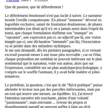
Que de passion, que de débordement !
Le déferlement émotionnel n'est pas facile à suivre. Le narrateur
inonde l'oreille compatissante. En phrasé "immense" déversé en
logorrhée exclusive, saturé de frustration douloureuse, de phares
interminables (on dirait qu'il n'y en a jamais assez dans l'esprit du
transi, que chaque formulation réaffirme son "manque" en
"rajoutant", une expression par-ci, un adjectif par-là, une vision
imagée par-ci, une déclaration "immanée" par-là), l'énonciation
va se perdre dans des méandres stylistiques.
Je me suis demandé, dès les premiers paragraphes, si ce versant
excessif pourrait mener à une issue plus recevable ; car en l'état,
chaque proposition me semblait ne pouvoir intéresser sur le plan
sentimental que le narrateur, voire son auteur, alors que sur
l'expression, considérée sur un plan analytique/psychologique, y
compris sur le souffle l'animant, il y avait belle matière et jolies
tentatives.
Le problème, la question, c'est que le dit "Récit poétique" puisse
atteindre le lecteur non par des parcelles intéressantes, mais par
un tout qui trouve une mesure, un équilibre. Ici, j'ai trouvé
l'intention narrative très touchante, pleine d'une volonté
"passionnante", mais enivrante… Ivresse du propos et
étourdissement narratif ne peuvent suffire à faire un récit