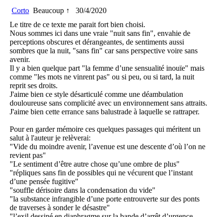
Corto
Beaucoup ↑
30/4/2020
Le titre de ce texte me parait fort bien choisi.
Nous sommes ici dans une vraie "nuit sans fin", envahie de
perceptions obscures et dérangeantes, de sentiments aussi
sombres que la nuit, "sans fin" car sans perspective voire sans
avenir.
Il y a bien quelque part "la femme d’une sensualité inouïe" mais
comme "les mots ne vinrent pas" ou si peu, ou si tard, la nuit
reprit ses droits.
J'aime bien ce style désarticulé comme une déambulation
douloureuse sans complicité avec un environnement sans attraits.
J'aime bien cette errance sans balustrade à laquelle se rattraper.
Pour en garder mémoire ces quelques passages qui méritent un
salut à l'auteur je relèverai:
"Vide du moindre avenir, l’avenue est une descente d’où l’on ne
revient pas"
"Le sentiment d’être autre chose qu’une ombre de plus"
"répliques sans fin de possibles qui ne vécurent que l’instant
d’une pensée fugitive"
"souffle dérisoire dans la condensation du vide"
"la substance infrangible d’une porte entrouverte sur des ponts
de traverses à sonder le désastre"
"l’exil dessiné en diaphragme sur la bande d’arrêt d’urgence