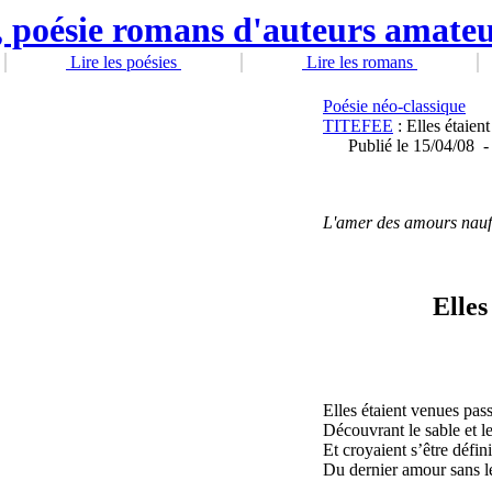
Lire les poésies
Lire les romans
Poésie néo-classique
TITEFEE
: Elles étaien
Publié
le 15/04/08
L'amer des amours naufr
Elles
Elles étaient venues pass
Découvrant le sable et l
Et croyaient s’être défi
Du dernier amour sans le