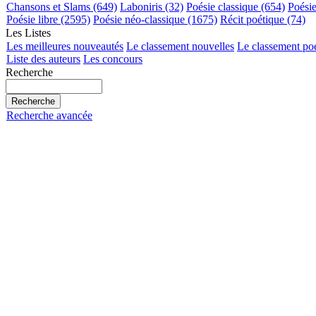
Chansons et Slams (649)
Laboniris (32)
Poésie classique (654)
Poési
Poésie libre (2595)
Poésie néo-classique (1675)
Récit poétique (74)
Les Listes
Les meilleures nouveautés
Le classement nouvelles
Le classement po
Liste des auteurs
Les concours
Recherche
Recherche avancée