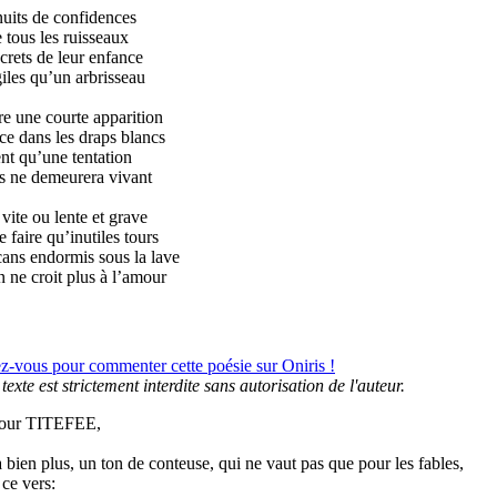
nuits de confidences
e tous les ruisseaux
crets de leur enfance
giles qu’un arbrisseau
re une courte apparition
ace dans les draps blancs
nt qu’une tentation
es ne demeurera vivant
 vite ou lente et grave
e faire qu’inutiles tours
ans endormis sous la lave
 ne croit plus à l’amour
ez-vous pour commenter cette poésie sur Oniris !
texte est strictement interdite sans autorisation de l'auteur.
our TITEFEE,
a bien plus, un ton de conteuse, qui ne vaut pas que pour les fables,
a ce vers: