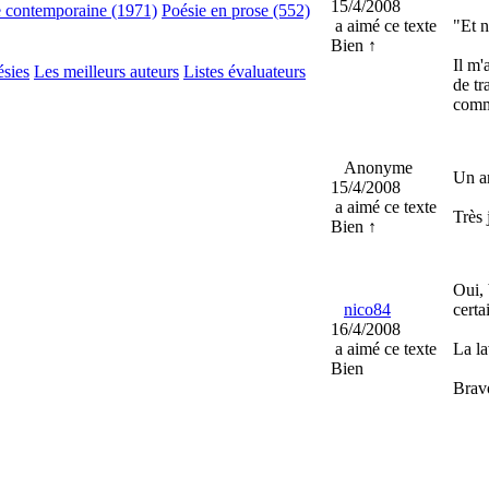
15/4/2008
e contemporaine (1971)
Poésie en prose (552)
a aimé ce texte
"Et n
Bien ↑
Il m'
ésies
Les meilleurs auteurs
Listes évaluateurs
de tr
comme
Anonyme
Un am
15/4/2008
a aimé ce texte
Très 
Bien ↑
Oui, 
nico84
certa
16/4/2008
a aimé ce texte
La la
Bien
Brav