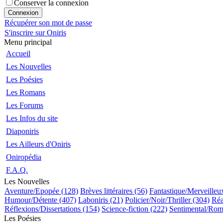
Conserver la connexion
Récupérer son mot de passe
S'inscrire sur Oniris
Menu principal
Accueil
Les Nouvelles
Les Poésies
Les Romans
Les Forums
Les Infos du site
Diaponiris
Les Ailleurs d'Oniris
Oniropédia
F.A.Q.
Les Nouvelles
Aventure/Epopée (128)
Brèves littéraires (56)
Fantastique/Merveilleu
Humour/Détente (407)
Laboniris (21)
Policier/Noir/Thriller (304)
Réa
Réflexions/Dissertations (154)
Science-fiction (222)
Sentimental/Rom
Les Poésies