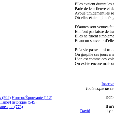
Elles avaient durant les 
Parlé de leur fleuve et d
Avoué timidement les se
Où elles étaient plus fra
D’autres sont venues fai
Et n’ont pas laissé de tr
Elles ne furent simpleme
Et aucun souvenir d’ell
Et la vie passe ainsi trop
On gaspille ses jours à n
L’on est comme ces volc
On existe encore mais on
Inscriv
Toute copie de ce 
Bonj
x (592)
Horreur/Épouvante (112)
lisme/Historique (545)
Il m'
anesque (778)
David
il y 