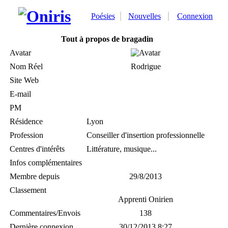
Poésies
Nouvelles
Connexion
Tout à propos de bragadin
Avatar
Nom Réel
Rodrigue
Site Web
E-mail
PM
Résidence
Lyon
Profession
Conseiller d'insertion professionnelle
Centres d'intérêts
Littérature, musique...
Infos complémentaires
Membre depuis
29/8/2013
Classement
Apprenti Onirien
Commentaires/Envois
138
Dernière connexion
30/12/2013 8:27