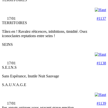
17/01
#1137
TERRITOIRES
Tâtez-en ! Ravalez réticences, inhibitions, timidité. Osez
iconoclastes reptations entre seins !
SEINS
17/01
#1138
S.E.I.N.S
Sans Espérance, Inutile Nuit Sauvage
S.A.U.V.A.G.E
17/01
#1139
Ses appats uniques vous agacent grave erection