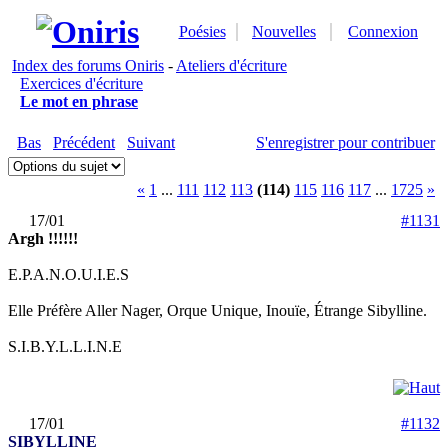
Poésies
Nouvelles
Connexion
Index des forums Oniris
-
Ateliers d'écriture
Exercices d'écriture
Le mot en phrase
Bas
Précédent
Suivant
S'enregistrer pour contribuer
«
1
...
111
112
113
(114)
115
116
117
...
1725
»
17/01
#1131
Argh !!!!!!
E.P.A.N.O.U.I.E.S
Elle Préfère Aller Nager, Orque Unique, Inouïe, Étrange Sibylline.
S.I.B.Y.L.L.I.N.E
17/01
#1132
SIBYLLINE