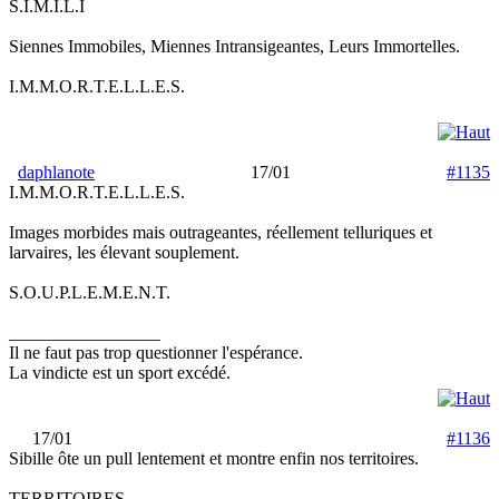
S.I.M.I.L.I
Siennes Immobiles, Miennes Intransigeantes, Leurs Immortelles.
I.M.M.O.R.T.E.L.L.E.S.
daphlanote
17/01
#1135
I.M.M.O.R.T.E.L.L.E.S.
Images morbides mais outrageantes, réellement telluriques et
larvaires, les élevant souplement.
S.O.U.P.L.E.M.E.N.T.
_________________
Il ne faut pas trop questionner l'espérance.
La vindicte est un sport excédé.
17/01
#1136
Sibille ôte un pull lentement et montre enfin nos territoires.
TERRITOIRES