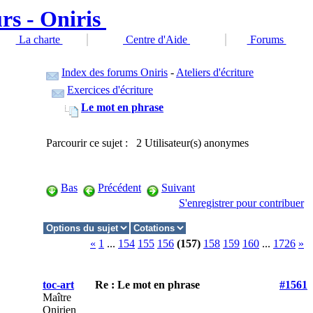
La charte
Centre d'Aide
Forums
Index des forums Oniris
-
Ateliers d'écriture
Exercices d'écriture
Le mot en phrase
Parcourir ce sujet : 2 Utilisateur(s) anonymes
Bas
Précédent
Suivant
S'enregistrer pour contribuer
«
1
...
154
155
156
(157)
158
159
160
...
1726
»
toc-art
Re : Le mot en phrase
#1561
Maître
Onirien