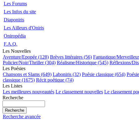
Les Forums
Les Infos du site
Diaponiris
Les Ailleurs d'Oniris
Oniropédia
F.A.Q.
Les Nouvelles
Aventure/Epopée (128)
Brèves littéraires (56)
Fantastique/Merveilleu
Policier/Noir/Thriller (304)
Réalisme/Historique (545)
Réflexions/Dis
Les Poésies
Chansons et Slams (649)
Laboniris (32)
Poésie classique (654)
Poési
classique (1675)
Récit poétique (74)
Les Listes
Les meilleures nouveautés
Le classement nouvelles
Le classement po
Recherche
Recherche avancée