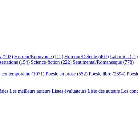
x (592)
Horreur/Épouvante (112)
Humour/Détente (407)
Laboniris (21)
sertations (154)
Science-fiction (222)
Sentimental/Romanesque (778)
e contemporaine (1971)
Poésie en prose (552)
Poésie libre (2594)
Poési
ésies
Les meilleurs auteurs
Listes évaluateurs
Liste des auteurs
Les con