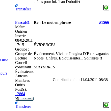
a faits pour lui. Jean Dubuffet
Transférer
Pascal31
Re : Le mot en phrase
#1566
Maître
Onirien
Inscrit:
08/02/2011
17:15
ÉVIDENCES
Groupe :
Groupe de
É
videmment,
V
iviane
I
magina
D
'
E
xtravagantes
Lecture
N
oces.
C
hères,
E
blouissantes...
S
olitaires !!
e néo-
Conseil
consultatif
SOLITAIRES
Évaluateurs
cours
Auteurs
Contribution du : 11/04/2011 08:38
Membres
Oniris
Post(s):
12864
Transférer