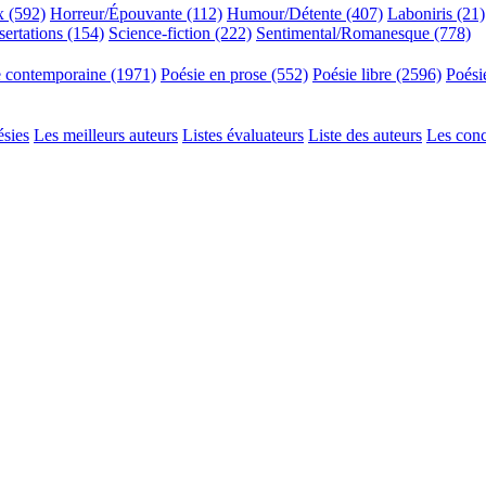
x (592)
Horreur/Épouvante (112)
Humour/Détente (407)
Laboniris (21)
sertations (154)
Science-fiction (222)
Sentimental/Romanesque (778)
e contemporaine (1971)
Poésie en prose (552)
Poésie libre (2596)
Poési
ésies
Les meilleurs auteurs
Listes évaluateurs
Liste des auteurs
Les con