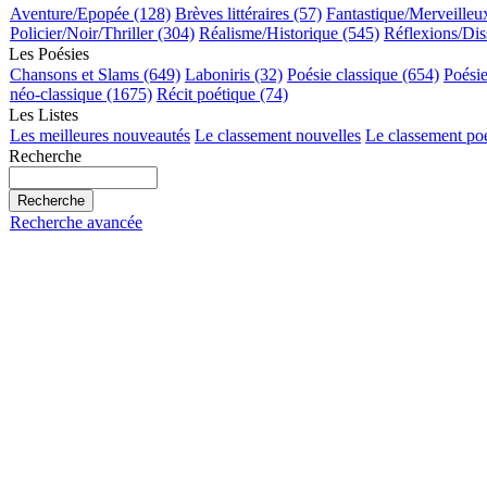
Aventure/Epopée (128)
Brèves littéraires (57)
Fantastique/Merveilleu
Policier/Noir/Thriller (304)
Réalisme/Historique (545)
Réflexions/Dis
Les Poésies
Chansons et Slams (649)
Laboniris (32)
Poésie classique (654)
Poési
néo-classique (1675)
Récit poétique (74)
Les Listes
Les meilleures nouveautés
Le classement nouvelles
Le classement po
Recherche
Recherche avancée