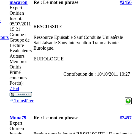
macaron
Re : Le mot en phrase
#2456
Expert
Onirien
Inscrit:
e
05/07/2011
RESCUSSITE
15:21
Groupe :
cours
Ressource Epuisable Sauf Conduite Unilatérale
Groupe de
Satisfaisante Sans Intervention Traumatisante
Lecture
Eurologue.
Évaluateurs
Auteurs
EUROLOGUE
Membres
Oniris
Primé
Contribution du : 10/10/2011 10:27
concours
Post(s):
7164
Transférer
Mona79
Re : Le mot en phrase
#2457
Expert
Onirien
Inscrit:
Pardon pour la faute à RESSUSCITE ! De même je