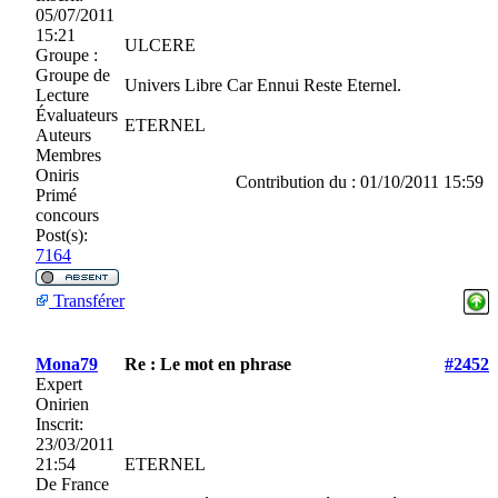
05/07/2011
15:21
ULCERE
Groupe :
Groupe de
Univers Libre Car Ennui Reste Eternel.
Lecture
Évaluateurs
ETERNEL
Auteurs
Membres
Oniris
Contribution du : 01/10/2011 15:59
Primé
concours
Post(s):
7164
Transférer
Mona79
Re : Le mot en phrase
#2452
Expert
Onirien
Inscrit:
23/03/2011
21:54
ETERNEL
De
France