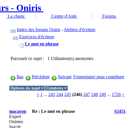
La charte
Centre d'Aide
Forums
Index des forums Oniris
-
Ateliers d'écriture
Exercices d'écriture
Le mot en phrase
Parcourir ce sujet : 1 Utilisateur(s) anonymes
Bas
Précédent
Suivant
S'enregistrer pour contribuer
«
1
...
243
244
245
(246)
247
248
249
...
1726
»
macaron
Re : Le mot en phrase
#2451
Expert
Onirien
Inscrit: