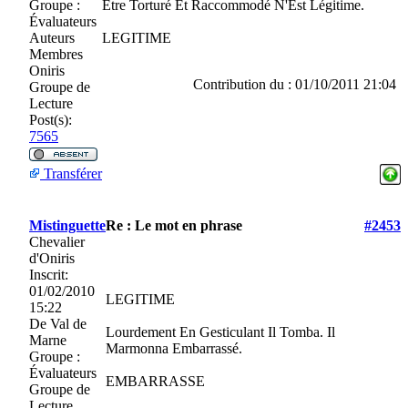
Groupe :
Etre Torturé Et Raccommodé N'Est Légitime.
Évaluateurs
Auteurs
LEGITIME
Membres
Oniris
Contribution du : 01/10/2011 21:04
Groupe de
Lecture
Post(s):
7565
Transférer
Mistinguette
Re : Le mot en phrase
#2453
Chevalier
d'Oniris
Inscrit:
01/02/2010
LEGITIME
15:22
De
Val de
Lourdement En Gesticulant Il Tomba. Il
Marne
Marmonna Embarrassé.
Groupe :
Évaluateurs
EMBARRASSE
Groupe de
Lecture