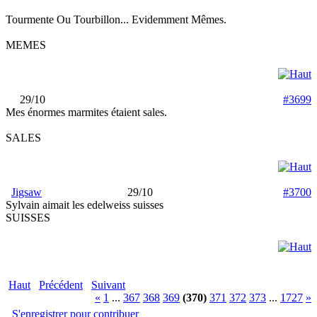
Tourmente Ou Tourbillon... Evidemment Mêmes.
MEMES
29/10
#3699
Mes énormes marmites étaient sales.
SALES
Jigsaw
29/10
#3700
Sylvain aimait les edelweiss suisses
SUISSES
Haut
Précédent
Suivant
«
1
...
367
368
369
(370)
371
372
373
...
1727
»
S'enregistrer pour contribuer