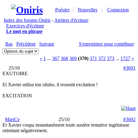
Poésies
Nouvelles
Connexion
Index des forums Oniris
-
Ateliers d'écriture
Exercices d'écriture
Le mot en phrase
Bas
Précédent
Suivant
S'enregistrer pour contribuer
«
1
...
367
368
369
(370)
371
372
373
...
1727
»
25/10
#3691
EXUTOIRE
Et Xavier utilisa ton olisbo, il ressenti excitation !
EXCITATION
MariCe
25/10
#3692
Et Xavier coupa instantanément toute austère tentative ingénieuse
orientant négativement.