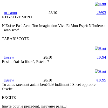
macaron
28/10
#3693
NEGATIVEMENT
N'Existe Pas! Avec Ton Imagination Vive Et Mon Esprit Nébuleux:
Tarabiscoté!
TARABISCOTE
Jigsaw
28/10
#3694
Et si tu étais la liberté, Estelle ?
Jigsaw
28/10
#3695
Tu auras rarement autant bénéficié indûment ! Si cet opprobre
t'excite...
EXCITE
[navré pour le précédent, mauvaise page...]