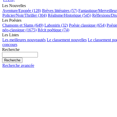
Les Nouvelles
Aventure/Epopée (128)
Brèves littéraires (57)
Fantastique/Merveilleu
Policier/Noir/Thriller (304)
Réalisme/Historique (545)
Réflexions/Dis
Les Poésies
Chansons et Slams (649)
Laboniris (32)
Poésie classique (654)
Poési
néo-classique (1675)
Récit poétique (74)
Les Listes
Les meilleures nouveautés
Le classement nouvelles
Le classement po
concours
Recherche
Recherche avancée