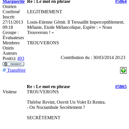
Marguerite
Re : Le mot en phrase
#5864
Onirien
Confirmé
LEGITIMEMENT
Inscrit:
27/11/2013
Louis-Etienne Gémit. Il Tressaillit Imperceptiblement.
09:18
Mélanie, Etoile Mélancolique, Espère : « Nous
Groupe :
Trouverons ! »
Évaluateurs
Membres
TROUVERONS
Oniris
Auteurs
Contribution du : 30/03/2014 20:23
Post(s):
493
Transférer
Re : Le mot en phrase
#5865
Visiteur
TROUVERONS
Thérèse Revint, Ouvrit Un Volet Et Rentra.
- On Noctambule Secrètement ?
SECRÈTEMENT