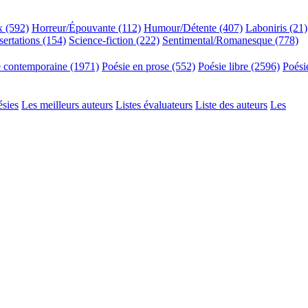
x (592)
Horreur/Épouvante (112)
Humour/Détente (407)
Laboniris (21)
sertations (154)
Science-fiction (222)
Sentimental/Romanesque (778)
e contemporaine (1971)
Poésie en prose (552)
Poésie libre (2596)
Poési
ésies
Les meilleurs auteurs
Listes évaluateurs
Liste des auteurs
Les