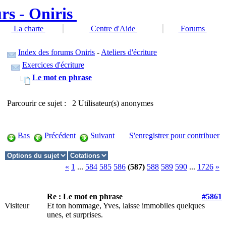
La charte
Centre d'Aide
Forums
Index des forums Oniris
-
Ateliers d'écriture
Exercices d'écriture
Le mot en phrase
Parcourir ce sujet : 2 Utilisateur(s) anonymes
Bas
Précédent
Suivant
S'enregistrer pour contribuer
«
1
...
584
585
586
(587)
588
589
590
...
1726
»
Re : Le mot en phrase
#5861
Visiteur
Et ton hommage, Yves, laisse immobiles quelques
unes, et surprises.