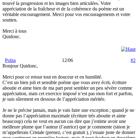
trouvé la progression et les images bien articulées. Votre
appréciation de la fraîcheur et de la cohérence du poème est un
véritable encouragement. Merci pour vos encouragements et votre
soutien.
Merci à tous
Quidonc.
Polza
12/06
#2
Bonjour Quidonc,
Merci pour ce retour tout en douceur et en humilité.
C’est un bien joli et sensible poème que vous avez écrit, écriture
aboutie et aime bien de ma part peut sembler un peu sévère comme
appréciation, mais cet exercice imposé n’est pas mon fort et parfois,
je suis sûrement en dessous de l’appréciation méritée.
Je ne le précise jamais, mais je vais faire une exception ; quand je ne
donne pas l’appréciation maximale (écriture très aboutie et aime
beaucoup) cela ne veut en aucun cas dire que j’estime avoir une
meilleure plume que l’auteur (l’autrice) que je commente (sinon je
m’appellerais Cristale (prenez, c’est gratuit
), j’essaie juste de donner
mon sentiment en première lecture, mais il peut évoluer en deuxième