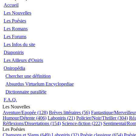
Accueil
Les Nouvelles
Les Poésies
Les Romans
Les Forums
Les Infos du site
Diaponiris
Les Ailleurs d'Oniris
Oniropédia
Chercher une définition
Absurdus Virtuelum Encyclopediae
Dictionnaire parallèle
F.A.Q.
Les Nouvelles
Aventure/Epopée (128)
Brèves littéraires (56)
Fantastique/Merveilleu
Humour/Détente (406)
Laboniris (21)
Policier/Noir/Thriller (304)
Réa
Réflexions/Dissertations (154)
Science-fiction (222)
Sentimental/Rom
Les Poésies
Chansons et Slams (649)
Laboniris (32)
Poésie classique (654)
Poési