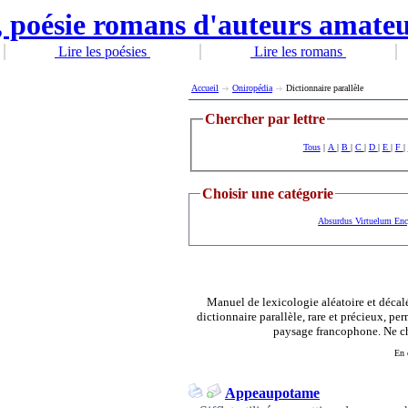
Lire les poésies
Lire les romans
Accueil
Oniropédia
Dictionnaire parallèle
Chercher par lettre
Tous
|
A
|
B
|
C
|
D
|
E
|
F
|
Choisir une catégorie
Absurdus Virtuelum En
Manuel de lexicologie aléatoire et décalé
dictionnaire parallèle, rare et précieux, pe
paysage francophone. Ne cher
En 
Appeaupotame