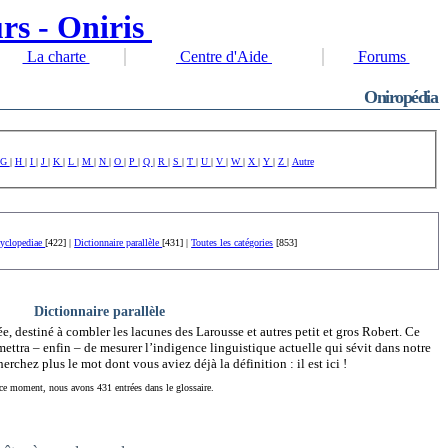
La charte
Centre d'Aide
Forums
Oniropédia
G
|
H
|
I
|
J
|
K
|
L
|
M
|
N
|
O
|
P
|
Q
|
R
|
S
|
T
|
U
|
V
|
W
|
X
|
Y
|
Z
|
Autre
cyclopediae
[422] |
Dictionnaire parallèle
[431] |
Toutes les catégories
[853]
Dictionnaire parallèle
e, destiné à combler les lacunes des Larousse et autres petit et gros Robert. Ce
rmettra – enfin – de mesurer l’indigence linguistique actuelle qui sévit dans notre
chez plus le mot dont vous aviez déjà la définition : il est ici !
ce moment, nous avons 431 entrées dans le glossaire.