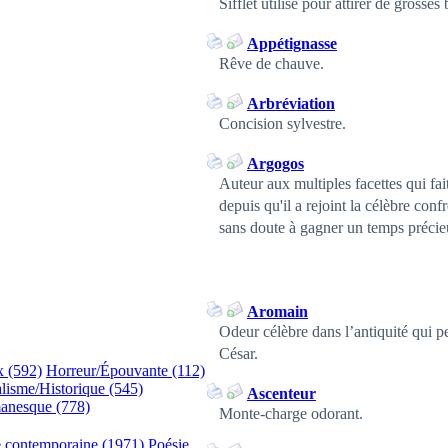
Sifflet utilisé pour attirer de grosse
Appétignasse
Rêve de chauve.
Arbréviation
Concision sylvestre.
Argogos
Auteur aux multiples facettes qui fai
depuis qu'il a rejoint la célèbre con
sans doute à gagner un temps précie
Aromain
Odeur célèbre dans l’antiquité qui pe
César.
x (592)
Horreur/Épouvante (112)
lisme/Historique (545)
Ascenteur
anesque (778)
Monte-charge odorant.
e contemporaine (1971)
Poésie