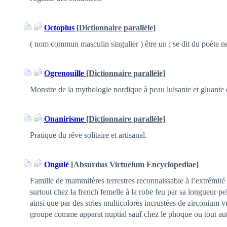
Octoplus
[Dictionnaire parallèle]
( nom commun masculin singulier ) être un ; se dit du poète ne 
Ogrenouille
[Dictionnaire parallèle]
Monstre de la mythologie nordique à peau luisante et gluante q
Onanirisme
[Dictionnaire parallèle]
Pratique du rêve solitaire et artisanal.
Ongulé
[Absurdus Virtuelum Encyclopediae]
Famille de mammifères terrestres reconnaissable à l’extrémité 
surtout chez la french femelle à la robe feu par sa longueur p
ainsi que par des stries multicolores incrustées de zirconium vu
groupe comme apparat nuptial sauf chez le phoque ou tout aut