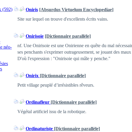
x (592)
Oniris
[Absurdus Virtuelum Encyclopediae]
Site sur lequel on trouve d'excellents écrits vains.
Onirisoie
[Dictionnaire parallèle]
e
nf. Une Onirisoie est une Onirienne en quête du mal nécessaire.
ie néo-
ses penchants s'exprimer outrageusement, se jouant des maux 
D'où l'expression : "Onirisoie qui mâle y penche."
ésies
s
Onirix
[Dictionnaire parallèle]
Petit village peuplé d’irrésistibles rêveurs.
Ordinafleur
[Dictionnaire parallèle]
Végétal artificiel issu de la robotique.
Ordinaturiste
[Dictionnaire parallèle]