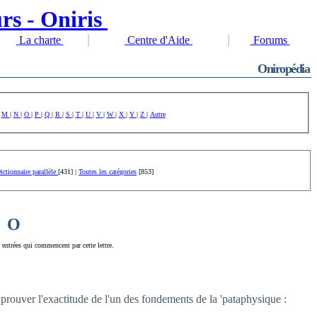
La charte
Centre d'Aide
Forums
Oniropédia
|
M
|
N
|
O
|
P
|
Q
|
R
|
S
|
T
|
U
|
V
|
W
|
X
|
Y
|
Z
|
Autre
ictionnaire parallèle
[431] |
Toutes les catégories
[853]
O
ntrées qui commencent par cette lettre.
 prouver l'exactitude de l'un des fondements de la 'pataphysique :