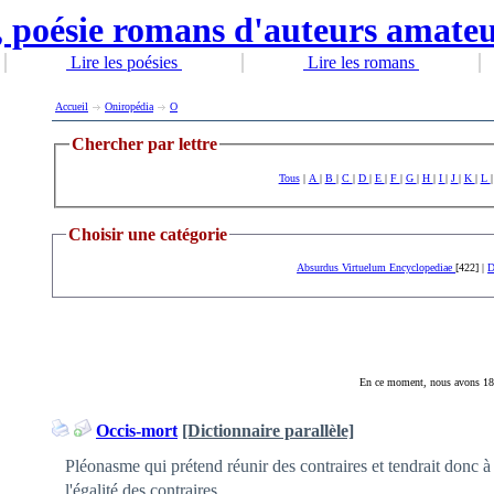
Lire les poésies
Lire les romans
Accueil
Oniropédia
O
Chercher par lettre
Tous
|
A
|
B
|
C
|
D
|
E
|
F
|
G
|
H
|
I
|
J
|
K
|
L
Choisir une catégorie
Absurdus Virtuelum Encyclopediae
[422] |
D
En ce moment, nous avons 18 e
Occis-mort
[Dictionnaire parallèle]
Pléonasme qui prétend réunir des contraires et tendrait donc à
l'égalité des contraires.