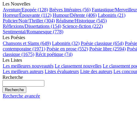
Les Nouvelles
Aventure/Epopée (128)
Brèves littéraires (56)
Fantastique/Merveilleu
Horreur/Épouvante (112)
Humour/Détente (406)
Laboniris (21)
Policier/Noir/Thriller (304)
Réalisme/Historique (545)
Réflexions/Dissertations (154)
Science-fiction (222)
Sentimental/Romanesque (778)
Les Poésies
Chansons et Slams (649)
Laboniris (32)
Poésie classique (654)
Poési
contemporaine (1971)
Poésie en prose (552)
Poésie libre (2594)
Poés
classique (1675)
Récit poétique (74)
Les Listes
Les meilleures nouveautés
Le classement nouvelles
Le classement po
Les meilleurs auteurs
Listes évaluateurs
Liste des auteurs
Les concour
Recherche
Recherche avancée