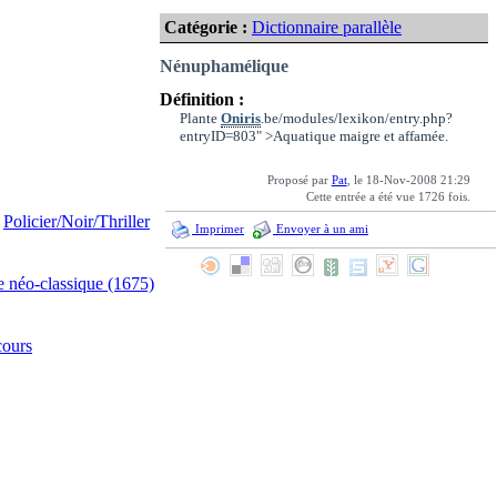
Catégorie :
Dictionnaire parallèle
Nénuphamélique
Définition :
Plante
Oniris
.be/modules/lexikon/entry.php?
entryID=803" >Aquatique maigre et affamée.
Proposé par
Pat
, le 18-Nov-2008 21:29
Cette entrée a été vue 1726 fois.
Policier/Noir/Thriller
Imprimer
Envoyer à un ami
e néo-classique (1675)
cours