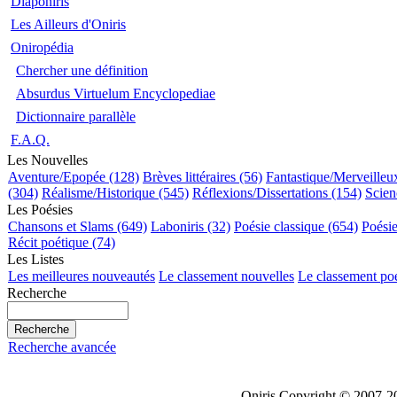
Diaponiris
Les Ailleurs d'Oniris
Oniropédia
Chercher une définition
Absurdus Virtuelum Encyclopediae
Dictionnaire parallèle
F.A.Q.
Les Nouvelles
Aventure/Epopée (128)
Brèves littéraires (56)
Fantastique/Merveilleu
(304)
Réalisme/Historique (545)
Réflexions/Dissertations (154)
Scien
Les Poésies
Chansons et Slams (649)
Laboniris (32)
Poésie classique (654)
Poési
Récit poétique (74)
Les Listes
Les meilleures nouveautés
Le classement nouvelles
Le classement po
Recherche
Recherche avancée
Oniris Copyright © 2007-