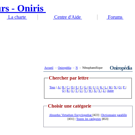
La charte
Centre d'Aide
Forums
Oniropédia
Accueil
Oniropédia
N
Nénuphamélique
Chercher par lettre
Tous
|
A
|
B
|
C
|
D
|
E
|
F
|
G
|
H
|
I
|
J
|
K
|
L
|
M
|
N
|
O
|
P
|
Q
|
R
|
S
|
T
|
U
|
V
|
W
|
X
|
Y
|
Z
|
Autre
Choisir une catégorie
Absurdus Virtuelum Encyclopediae
[422] |
Dictionnaire parallèle
[431] |
Toutes les catégories
[853]