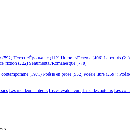
x (592)
Horreur/Épouvante (112)
Humour/Détente (406)
Laboniris (21)
ce-fiction (222)
Sentimental/Romanesque (778)
e contemporaine (1971)
Poésie en prose (552)
Poésie libre (2594)
Poési
ésies
Les meilleurs auteurs
Listes évaluateurs
Liste des auteurs
Les con
2025