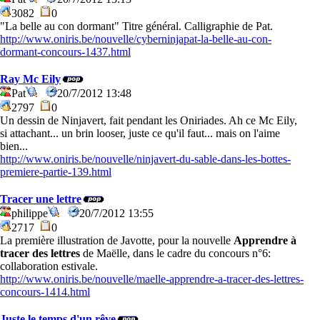
3082
0
"La belle au con dormant" Titre général. Calligraphie de Pat.
http://www.oniris.be/nouvelle/cyberninjapat-la-belle-au-con-
dormant-concours-1437.html
Ray Mc Eily
Pat
20/7/2012 13:48
2797
0
Un dessin de Ninjavert, fait pendant les Oniriades. Ah ce Mc Eily,
si attachant... un brin looser, juste ce qu'il faut... mais on l'aime
bien...
http://www.oniris.be/nouvelle/ninjavert-du-sable-dans-les-bottes-
premiere-partie-139.html
Tracer une lettre
philippe
20/7/2012 13:55
2717
0
La première illustration de Javotte, pour la nouvelle
Apprendre à
tracer des lettres
de Maëlle, dans le cadre du concours n°6:
collaboration estivale.
http://www.oniris.be/nouvelle/maelle-apprendre-a-tracer-des-lettres-
concours-1414.html
Juste le temps d'un rêve