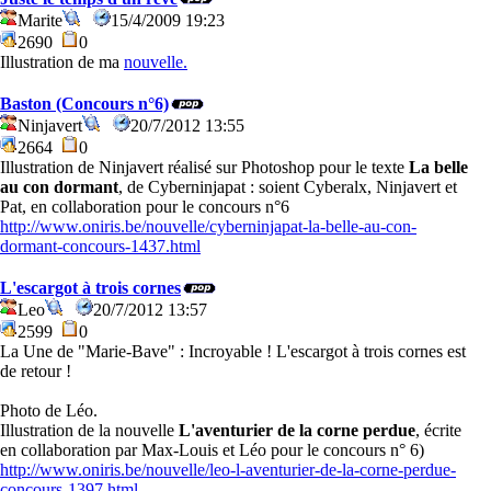
Marite
15/4/2009 19:23
2690
0
Illustration de ma
nouvelle.
Baston (Concours n°6)
Ninjavert
20/7/2012 13:55
2664
0
Illustration de Ninjavert réalisé sur Photoshop pour le texte
La belle
au con dormant
, de Cyberninjapat : soient Cyberalx, Ninjavert et
Pat, en collaboration pour le concours n°6
http://www.oniris.be/nouvelle/cyberninjapat-la-belle-au-con-
dormant-concours-1437.html
L'escargot à trois cornes
Leo
20/7/2012 13:57
2599
0
La Une de "Marie-Bave" : Incroyable ! L'escargot à trois cornes est
de retour !
Photo de Léo.
Illustration de la nouvelle
L'aventurier de la corne perdue
, écrite
en collaboration par Max-Louis et Léo pour le concours n° 6)
http://www.oniris.be/nouvelle/leo-l-aventurier-de-la-corne-perdue-
concours-1397.html