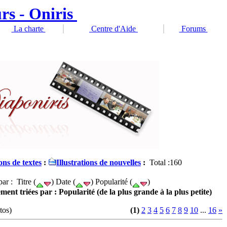
La charte
Centre d'Aide
Forums
ons de textes
:
Illustrations de nouvelles
:
Total :160
par : Titre (
) Date (
) Popularité (
)
ment triées par : Popularité (de la plus grande à la plus petite)
tos)
(1)
2
3
4
5
6
7
8
9
10
...
16
»