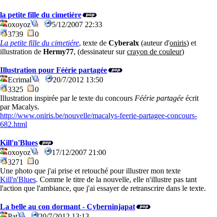
la petite fille du cimetiére
oxoyoz
5/12/2007 22:33
3739
0
La petite fille du cimetiére
, texte de
Cyberalx
(auteur d'
oniris
) et
illustration de
Hermy77
, (dessinateur sur
crayon de couleur
)
Illustration pour Féérie partagée
Ecrimal
20/7/2012 13:50
3325
0
Illustration inspirée par le texte du concours
Féérie partagée
écrit
par Macalys.
http://www.oniris.be/nouvelle/macalys-feerie-partagee-concours-
682.html
Kill'n'Blues
oxoyoz
17/12/2007 21:00
3271
0
Une photo que j'ai prise et retouché pour illustrer mon texte
Kill'n'Blues
. Comme le titre de la nouvelle, elle n'illustre pas tant
l'action que l'ambiance, que j'ai essayer de retranscrire dans le texte.
La belle au con dormant - Cyberninjapat
Pat
20/7/2012 13:13