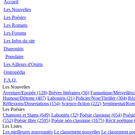
Accueil
Les Nouvelles
Les Poésies
Les Romans
Les Forums
Les Infos du site
Diaponiris
Populaire
Les Ailleurs d'Oniris
Oniropédia
F.A.Q.
Les Nouvelles
Aventure/Epopée (128)
Brèves littéraires (56)
Fantastique/Merveilleu
Humour/Détente (407)
Laboniris (21)
Policier/Noir/Thriller (304)
Réa
Réflexions/Dissertations (154)
Science-fiction (222)
Sentimental/Rom
Les Poésies
Chansons et Slams (649)
Laboniris (32)
Poésie classique (654)
Poési
(552)
Poésie libre (2595)
Poésie néo-classique (1675)
Récit poétique 
Les Listes
Les meilleures nouveautés
Le classement nouvelles
Le classement po