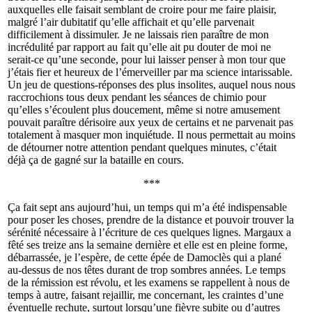
auxquelles elle faisait semblant de croire pour me faire plaisir,
malgré l’air dubitatif qu’elle affichait et qu’elle parvenait
difficilement à dissimuler. Je ne laissais rien paraître de mon
incrédulité par rapport au fait qu’elle ait pu douter de moi ne
serait-ce qu’une seconde, pour lui laisser penser à mon tour que
j’étais fier et heureux de l’émerveiller par ma science intarissable.
Un jeu de questions-réponses des plus insolites, auquel nous nous
raccrochions tous deux pendant les séances de chimio pour
qu’elles s’écoulent plus doucement, même si notre amusement
pouvait paraître dérisoire aux yeux de certains et ne parvenait pas
totalement à masquer mon inquiétude. Il nous permettait au moins
de détourner notre attention pendant quelques minutes, c’était
déjà ça de gagné sur la bataille en cours.
***
Ça fait sept ans aujourd’hui, un temps qui m’a été indispensable
pour poser les choses, prendre de la distance et pouvoir trouver la
sérénité nécessaire à l’écriture de ces quelques lignes. Margaux a
fêté ses treize ans la semaine dernière et elle est en pleine forme,
débarrassée, je l’espère, de cette épée de Damoclès qui a plané
au-dessus de nos têtes durant de trop sombres années. Le temps
de la rémission est révolu, et les examens se rappellent à nous de
temps à autre, faisant rejaillir, me concernant, les craintes d’une
éventuelle rechute, surtout lorsqu’une fièvre subite ou d’autres