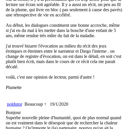
lecture sur écran soit agréable. Il y a aussi un récit, un peu au fil
de la plume, qui livre en bloc ( pas seulement à cause des pavés)
une rétrospective de vie en accéléré.
Au début, les dialogues constituent une bonne accroche, même
si j'ai eu du mal à les mettre dans la bouche d'une enfant de 5
ans, même rendue très mûre du fait de la maladie.
j'ai trouvé bizarre l'évocation au milieu du récit des jeux
érotiques et étreintes entre le narrateur et Diego l'interne . on
change de registre d'évocation, on est dans le détail, en soit c'est
plutôt bien écrit, mais dans le cours de ce récit cela me parait
décalé.
voilà, c'est une opinion de lecteur, parmi d'autre !
Plumette
poldutor
Beaucoup ↑
19/1/2020
Bonjour
Superbe nouvelle pleine d'humanité, quoi de plus normal quand
on est vraiment dans le désespoir que de rechercher la chaleur
humaine ? Qu'importe le (la) partenaire, pourvu qu'on ait la