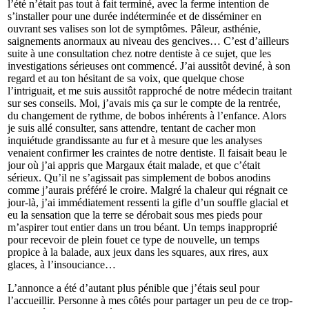
l’été n’était pas tout à fait terminé, avec la ferme intention de
s’installer pour une durée indéterminée et de disséminer en
ouvrant ses valises son lot de symptômes. Pâleur, asthénie,
saignements anormaux au niveau des gencives… C’est d’ailleurs
suite à une consultation chez notre dentiste à ce sujet, que les
investigations sérieuses ont commencé. J’ai aussitôt deviné, à son
regard et au ton hésitant de sa voix, que quelque chose
l’intriguait, et me suis aussitôt rapproché de notre médecin traitant
sur ses conseils. Moi, j’avais mis ça sur le compte de la rentrée,
du changement de rythme, de bobos inhérents à l’enfance. Alors
je suis allé consulter, sans attendre, tentant de cacher mon
inquiétude grandissante au fur et à mesure que les analyses
venaient confirmer les craintes de notre dentiste. Il faisait beau le
jour où j’ai appris que Margaux était malade, et que c’était
sérieux. Qu’il ne s’agissait pas simplement de bobos anodins
comme j’aurais préféré le croire. Malgré la chaleur qui régnait ce
jour-là, j’ai immédiatement ressenti la gifle d’un souffle glacial et
eu la sensation que la terre se dérobait sous mes pieds pour
m’aspirer tout entier dans un trou béant. Un temps inapproprié
pour recevoir de plein fouet ce type de nouvelle, un temps
propice à la balade, aux jeux dans les squares, aux rires, aux
glaces, à l’insouciance…
L’annonce a été d’autant plus pénible que j’étais seul pour
l’accueillir. Personne à mes côtés pour partager un peu de ce trop-