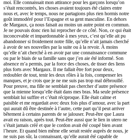
moi. Elle connaissait mon attirance pour les garçons lorsqu’on
s’était rencontrés, les choses avaient toujours été claires entre
nous et, avec le temps, nous ne partagions plus rien hormis notre
goût immodéré pour l’Espagne et sa gent masculine. En dehors
de Margaux, ça nous faisait au moins un autre point en commun.
Je ne pouvais donc rien lui reprocher de ce côté. Non, ce qui était
inconcevable et impardonnable à mes yeux, c’est qu’elle ait pu
abandonner si froidement notre fille, qu’elle n’ait jamais cherché
à avoir de ses nouvelles par la suite ou à la revoir. À moins
qu’elle n’ait cherché à en avoir par une connaissance commune
ou par le biais de sa famille sans que j’en aie été informé. Son
absence m’a permis, par la force des choses, de tisser des liens
plus forts avec Margaux. Il me fallait être fort pour deux,
redoubler de tout, tenir les deux rôles à la fois, compenser les
manques, et je crois que je ne me suis pas trop mal débrouillé.
Pour preuve, ma fille ne semblait pas chercher d’autre présence
que la mienne lorsqu’elle était dans mes bras. Ma seule présence
semblait lui suffire et c’était réciproque. Elle était calme et
paisible et me regardait avec deux fois plus d’amour, avec la part
qui aurait dû être destinée à l’autre, cette part qu’il peut arriver
bêtement à certains parents de se jalouser. Peut-être que Laura
avait eu raison, après tout. Peut-être aussi que le lien in utero ne
s’était jamais créé et que le cordon avait été coupé bien avant
l’heure. Et quand bien même elle serait restée auprès de nous, je
ne suis pas sûr, la connaissant, qu’elle aurait été capable de