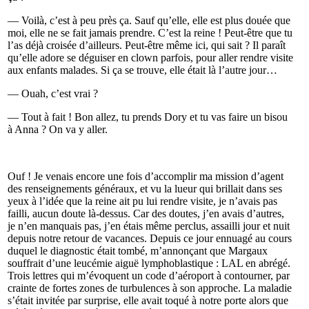
— Voilà, c’est à peu près ça. Sauf qu’elle, elle est plus douée que
moi, elle ne se fait jamais prendre. C’est la reine ! Peut-être que tu
l’as déjà croisée d’ailleurs. Peut-être même ici, qui sait ? Il paraît
qu’elle adore se déguiser en clown parfois, pour aller rendre visite
aux enfants malades. Si ça se trouve, elle était là l’autre jour…
— Ouah, c’est vrai ?
— Tout à fait ! Bon allez, tu prends Dory et tu vas faire un bisou
à Anna ? On va y aller.
Ouf ! Je venais encore une fois d’accomplir ma mission d’agent
des renseignements généraux, et vu la lueur qui brillait dans ses
yeux à l’idée que la reine ait pu lui rendre visite, je n’avais pas
failli, aucun doute là-dessus. Car des doutes, j’en avais d’autres,
je n’en manquais pas, j’en étais même perclus, assailli jour et nuit
depuis notre retour de vacances. Depuis ce jour ennuagé au cours
duquel le diagnostic était tombé, m’annonçant que Margaux
souffrait d’une leucémie aiguë lymphoblastique : LAL en abrégé.
Trois lettres qui m’évoquent un code d’aéroport à contourner, par
crainte de fortes zones de turbulences à son approche. La maladie
s’était invitée par surprise, elle avait toqué à notre porte alors que