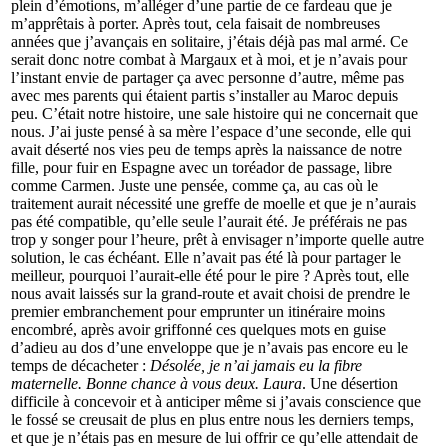
plein d’émotions, m’alléger d’une partie de ce fardeau que je
m’apprêtais à porter. Après tout, cela faisait de nombreuses
années que j’avançais en solitaire, j’étais déjà pas mal armé. Ce
serait donc notre combat à Margaux et à moi, et je n’avais pour
l’instant envie de partager ça avec personne d’autre, même pas
avec mes parents qui étaient partis s’installer au Maroc depuis
peu. C’était notre histoire, une sale histoire qui ne concernait que
nous. J’ai juste pensé à sa mère l’espace d’une seconde, elle qui
avait déserté nos vies peu de temps après la naissance de notre
fille, pour fuir en Espagne avec un toréador de passage, libre
comme Carmen. Juste une pensée, comme ça, au cas où le
traitement aurait nécessité une greffe de moelle et que je n’aurais
pas été compatible, qu’elle seule l’aurait été. Je préférais ne pas
trop y songer pour l’heure, prêt à envisager n’importe quelle autre
solution, le cas échéant. Elle n’avait pas été là pour partager le
meilleur, pourquoi l’aurait-elle été pour le pire ? Après tout, elle
nous avait laissés sur la grand-route et avait choisi de prendre le
premier embranchement pour emprunter un itinéraire moins
encombré, après avoir griffonné ces quelques mots en guise
d’adieu au dos d’une enveloppe que je n’avais pas encore eu le
temps de décacheter :
Désolée, je n’ai jamais eu la fibre
maternelle. Bonne chance à vous deux. Laura
. Une désertion
difficile à concevoir et à anticiper même si j’avais conscience que
le fossé se creusait de plus en plus entre nous les derniers temps,
et que je n’étais pas en mesure de lui offrir ce qu’elle attendait de