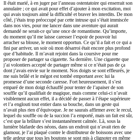
Il était marié, à en juger par l’anneau ostentatoire qui enserrait son
annulaire ; ce qui avait pour effet d’ajouter à mon excitation, moi
qui avais toujours aimé la difficulté et braver les interdits. De mon
côté, j’étais trop préoccupé par cette intruse qui s’était immiscée
dans nos vies, pour me lancer dans une aventure qui aurait
demandé ne serait-ce qu’une once de romantisme. Qu’importe,
du moment qu’il me laisse caresser l’espoir de pouvoir lui
arracher sa blouse, le moment opportun. Ce qu’il a fait et ce qui a
fini par arriver, un soir où mon désarroi était encore plus profond
que d’habitude. Il m’avait rejoint dans la coursive pour me
proposer de partager sa cigarette. Sa dernière. Une cigarette que
j’ai volontiers accepté de partager même si ce n’était pas de ça
dont j’avais envie sur le moment. Nos doigts se sont effleurés, je
me suis brûlé et le mégot est tombé emportant avec lui la
promesse d’une seconde caresse. Fort heureusement, il s’est
emparé de mon doigt échauffé pour tenter de l’apaiser de son
souffle qu’il qualifiait de magique, mais comme celui-ci n’avait
visiblement aucun effet, il a décidé de passer à l’étape supérieure
et l’a englouti tout entier dans sa bouche, dans un geste qui
n’avait plus rien d’équivoque. Je ne saurais affirmer avec le recul,
lequel du souffle ou de la succion l’a emporté, mais un fait est sûr,
c’est que la brûlure s’est instantanément calmée. Là, sous la
lumière blafarde des néons, dans un endroit qui n’avait rien de
glamour, je l’ai plaqué contre le distributeur de boissons avec une
telle ardeur que tous les boutons se sont mis à clignoter en même