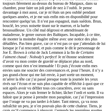
toujours fièrement au-dessus du bureau de Margaux, dans sa
chambre, pour faire un joli pied de nez à l’oubli. Je pense
davantage à moi aussi, car je m’étais un peu oublié pendant
quelques années, et je me suis enfin mis en disponibilité pour
rencontrer quelqu’un. Il n’est pas espagnol, mais suédois. Brun,
bouclé, les yeux noisette tirant sur le marron, et la barbe
broussailleuse. Un côté mal dégrossi et attendrissant de
maladresse, le genre ourson des Baltiques. Incapable, à ce titre,
de monter la moindre étagère même avec une notice des plus
détaillées. Pas bien grave, car ce n’est pas ce que j’attendais de lui
lorsque je l’ai rencontré, et puis comme le dit le personnage de
Joe E. Brown à celui de Jack Lemmon à la fin de
Certains
l’aiment chaud : Nobody’s perfect!
Je m’étonne seulement
d’avoir vu mon centre de gravité se déplacer plus au nord,
comme quoi rien n’est immuable ! Et puis j’écoute enfin mes
envies sans me soucier des convenances et, pour l’heure, il n’y a
pas grand-chose qui me fait envie, à part sortir un moment,
m’aérer la tête car j’ai passé presque toute la journée les yeux
rivés sur l’écran et ne suis plus capable de réfléchir à quoi que ce
soit après avoir vu défiler tous ces caractères, avec ou sans
espaces. Alors je vais fermer le fichier, lâcher l’ordi et sortir. Il va
falloir que je pense à prendre mon parapluie, car j’ai l’impression
que l’orage ne va pas tarder à éclater. Tant mieux, ça va nous
rafraîchir un peu, je n’en pouvais plus de cette chaleur. Tiens, je
crois qu’il commence à pleuvoir, j’entends les premières gouttes