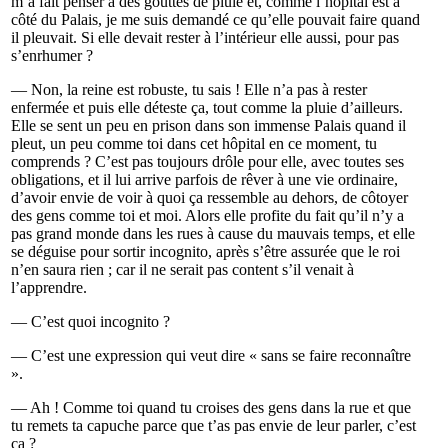
m’a fait penser à des gouttes de pluie et, comme l’hôpital est à
côté du Palais, je me suis demandé ce qu’elle pouvait faire quand
il pleuvait. Si elle devait rester à l’intérieur elle aussi, pour pas
s’enrhumer ?
— Non, la reine est robuste, tu sais ! Elle n’a pas à rester
enfermée et puis elle déteste ça, tout comme la pluie d’ailleurs.
Elle se sent un peu en prison dans son immense Palais quand il
pleut, un peu comme toi dans cet hôpital en ce moment, tu
comprends ? C’est pas toujours drôle pour elle, avec toutes ses
obligations, et il lui arrive parfois de rêver à une vie ordinaire,
d’avoir envie de voir à quoi ça ressemble au dehors, de côtoyer
des gens comme toi et moi. Alors elle profite du fait qu’il n’y a
pas grand monde dans les rues à cause du mauvais temps, et elle
se déguise pour sortir incognito, après s’être assurée que le roi
n’en saura rien ; car il ne serait pas content s’il venait à
l’apprendre.
— C’est quoi incognito ?
— C’est une expression qui veut dire « sans se faire reconnaître
».
— Ah ! Comme toi quand tu croises des gens dans la rue et que
tu remets ta capuche parce que t’as pas envie de leur parler, c’est
ça ?