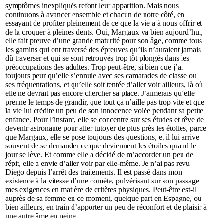
symptômes inexpliqués refont leur apparition. Mais nous
continuons à avancer ensemble et chacun de notre côté, en
essayant de profiter pleinement de ce que la vie a à nous offrir et
de la croquer à pleines dents. Oui, Margaux va bien aujourd’hui,
elle fait preuve d’une grande maturité pour son âge, comme tous
les gamins qui ont traversé des épreuves qu’ils n’auraient jamais
dû traverser et qui se sont retrouvés trop tôt plongés dans les
préoccupations des adultes. Trop peut-être, si bien que j’ai
toujours peur qu’elle s’ennuie avec ses camarades de classe ou
ses fréquentations, et qu’elle soit tentée d’aller voir ailleurs, là où
elle ne devrait pas encore chercher sa place. J’aimerais qu’elle
prenne le temps de grandir, que tout ça n’aille pas trop vite et que
la vie lui crédite un peu de son innocence volée pendant sa petite
enfance. Pour l’instant, elle se concentre sur ses études et rêve de
devenir astronaute pour aller tutoyer de plus près les étoiles, parce
que Margaux, elle se pose toujours des questions, et il lui arrive
souvent de se demander ce que deviennent les étoiles quand le
jour se lève. Et comme elle a décidé de m’accorder un peu de
répit, elle a envie d’aller voir par elle-même. Je n’ai pas revu
Diego depuis l’arrêt des traitements. Il est passé dans mon
existence à la vitesse d’une comète, pulvérisant sur son passage
mes exigences en matière de critères physiques. Peut-être est-il
auprès de sa femme en ce moment, quelque part en Espagne, ou
bien ailleurs, en train d’apporter un peu de réconfort et de plaisir à
une autre âme en peine.