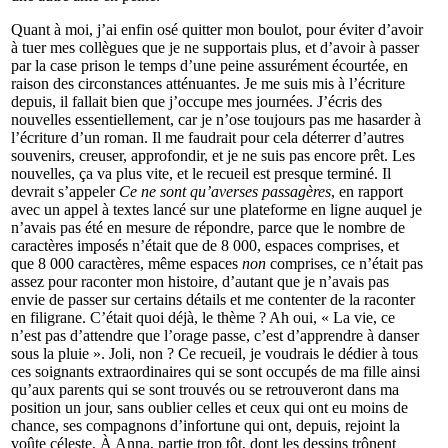
Quant à moi, j’ai enfin osé quitter mon boulot, pour éviter d’avoir
à tuer mes collègues que je ne supportais plus, et d’avoir à passer
par la case prison le temps d’une peine assurément écourtée, en
raison des circonstances atténuantes. Je me suis mis à l’écriture
depuis, il fallait bien que j’occupe mes journées. J’écris des
nouvelles essentiellement, car je n’ose toujours pas me hasarder à
l’écriture d’un roman. Il me faudrait pour cela déterrer d’autres
souvenirs, creuser, approfondir, et je ne suis pas encore prêt. Les
nouvelles, ça va plus vite, et le recueil est presque terminé. Il
devrait s’appeler
Ce ne sont qu’averses passagères
, en rapport
avec un appel à textes lancé sur une plateforme en ligne auquel je
n’avais pas été en mesure de répondre, parce que le nombre de
caractères imposés n’était que de 8 000, espaces comprises, et
que 8 000 caractères, même espaces
non
comprises, ce n’était pas
assez pour raconter mon histoire, d’autant que je n’avais pas
envie de passer sur certains détails et me contenter de la raconter
en filigrane. C’était quoi déjà, le thème ? Ah oui, « La vie, ce
n’est pas d’attendre que l’orage passe, c’est d’apprendre à danser
sous la pluie ». Joli, non ? Ce recueil, je voudrais le dédier à tous
ces soignants extraordinaires qui se sont occupés de ma fille ainsi
qu’aux parents qui se sont trouvés ou se retrouveront dans ma
position un jour, sans oublier celles et ceux qui ont eu moins de
chance, ses compagnons d’infortune qui ont, depuis, rejoint la
voûte céleste. À Anna, partie trop tôt, dont les dessins trônent