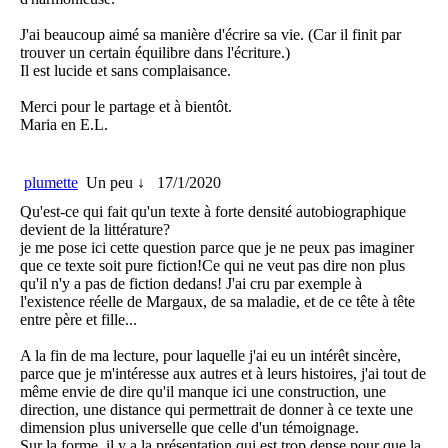
J'ai beaucoup aimé sa manière d'écrire sa vie. (Car il finit par
trouver un certain équilibre dans l'écriture.)
Il est lucide et sans complaisance.
Merci pour le partage et à bientôt.
Maria en E.L.
plumette
Un peu ↓
17/1/2020
Qu'est-ce qui fait qu'un texte à forte densité autobiographique
devient de la littérature?
je me pose ici cette question parce que je ne peux pas imaginer
que ce texte soit pure fiction!Ce qui ne veut pas dire non plus
qu'il n'y a pas de fiction dedans! J'ai cru par exemple à
l'existence réelle de Margaux, de sa maladie, et de ce tête à tête
entre père et fille...
A la fin de ma lecture, pour laquelle j'ai eu un intérêt sincère,
parce que je m'intéresse aux autres et à leurs histoires, j'ai tout de
même envie de dire qu'il manque ici une construction, une
direction, une distance qui permettrait de donner à ce texte une
dimension plus universelle que celle d'un témoignage.
Sur la forme, il y a la présentation qui est trop dense pour que la