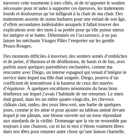
traverser cette tourmente à mes côtés, ni de m’apporter le soutien
nécessaire pour m’aider à supporter ces épreuves, les traitements
lourds et douloureux qu’on infligeait à la chair de ma chair. Des
traitements assortis de noms barbares pour une enfant de son âge,
d’effets secondaires indésirables auxquels il fallait trouver des
explications avec des mots à sa portée pour qu’elle puisse mieux
les intégrer et se battre. Déterminés en l’occurrence, à ne pas
laisser les méchants Visages Pâles l’emporter sur les gentils
Peaux-Rouges.
Des moments difficiles à traverser, des sentiers semés d’embûches
et de peine, d’illusions et de désillusions, de hauts et de bas, avec
parfois aussi quelques parenthèses enchantées, comme ma
rencontre avec Diego, un interne espagnol qui venait d’intégrer le
service dans lequel ma fille était soignée. Diego, pourvu d’un
coefficient de testostérone à la hauteur de ceux des marées
d’équinoxe. À quelques encablures néanmoins du beau brun
ténébreux sur lequel j’avais l’habitude de me retourner. Le mien
était grand, dans les un mètre quatre-vingt-dix, les cheveux
châtain clair, raides, des yeux bleu-vert, une barbe de quelques
jours, comme je les aime et pour ajouter au tableau animé devant
lequel je me pâmais, une blouse ouverte sur un torse répondant
aux standards de la virilité. Dommage que la vie ne ressemble pas
toujours à une chanson, car ni lui ni moi n’étions vraiment libres
dans nos têtes pour entamer autre chose qu’une liaison charnelle.