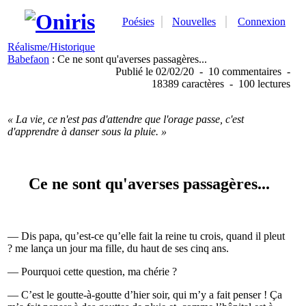
Poésies
Nouvelles
Connexion
Réalisme/Historique
Babefaon
: Ce ne sont qu'averses passagères...
Publié
le 02/02/20
-
10 commentaires
-
18389 caractères
-
100 lectures
« La vie, ce n'est pas d'attendre que l'orage passe, c'est
d'apprendre à danser sous la pluie. »
Ce ne sont qu'averses passagères...
— Dis papa, qu’est-ce qu’elle fait la reine tu crois, quand il pleut
? me lança un jour ma fille, du haut de ses cinq ans.
— Pourquoi cette question, ma chérie ?
— C’est le goutte-à-goutte d’hier soir, qui m’y a fait penser ! Ça