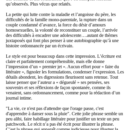
qu’observés. Plus vécus que relatés.
La petite qui lutte contre la maladie et l’angoisse du père, les
difficultés de la famille mono-parentale, la rupture dans un
couple condamné d’avance, la force du désir d’amours
homosexuelles, la volonté de reconstituer un couple, l’arrivée
des difficultés à encadrer une adolescente….autant de thèmes
juxtaposés qui font plus penser à une autobiographie qu’à une
histoire ordonnancée par un écrivain.
Le style est pour beaucoup dans cette impression. L’écriture est
claire et parfaitement compréhensible, mais elle donne
l’impression d’un « premier jet ». Aucun effort pour « faire du
littéraire », fignoler les formulations, condenser l’expression. Les
détails abondent, les digressions fleurissent sans retenue. Tout
laisse penser que l’auteur a « dégueulé » ses pensées, ses
souvenirs et ses réflexions de façon spontanée, comme ils
venaient, sans ordonnancement, comme pour la rédaction d’un
journal intime.
"La vie, ce n'est pas d'attendre que l'orage passe, c'est
d'apprendre à danser sous la pluie". Cette jolie phrase semble un
peu alibi, faire habillage littéraire pour justifier un texte un peu
patchwork. Le récit n’a pas été écrit pour illustrer la phrase.
C’est la phrase qui apparaît comme judicieuse pour illustrer la