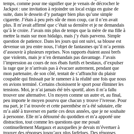
temps, comme pour me signifier que je venais de décrocher le
Jackpot : une invitation à rejoindre un local exigu en guise de
suite, dans le dessein d’y partager bien plus qu’une simple
cigarette. J’étais à peu près sûr de mon coup, car il n’en avait
plus. Il m’avait affirmé que c’était sa dernière et je ne demandais
qu’à le croire. J’avais mis plus de temps que la mère de ma fille à
mettre la main sur mon hidalgo, mais j’y étais parvenu. Simple
question de patience. Dans les jours qui ont suivi, sa blouse est
devenue un jeu entre nous, l’objet de fantasmes qu’il m’a permis
d’assouvir à plusieurs reprises. Nos rapports étaient aussi brefs
que violents, mais je n’en demandais pas davantage. J’avais
l’impression au cours de nos ébats furtifs et bestiaux, d’expulser
la rage que je n’arrivais pas à évacuer autrement, pendant que
mon partenaire, de son côté, tentait de s’affranchir du plaisir
coupable qui finissait par le ramener à la réalité une fois que nous
en avions terminé. Certains choisissent le sport pour éliminer les
tensions. Moi, je n’ai jamais été très sportif, alors il m’a fallu
trouver une alternative. Un moyen comme un autre et, au final,
peu importe le moyen pourvu que chacun y trouve l’ivresse. Pour
ma part, je l’ai trouvée et cette parenthèse m’a été salutaire, elle
m’a aidé à traverser en partie ces deux années, que je ne souhaite
à personne. Elle m’a détourné du quotidien et m’a apporté une
distraction, tout comme les questions que me posait
continuellement Margaux et auxquelles je devais m’évertuer à
trouver des réponses jusqu’aux plus farfelues. Des réponses