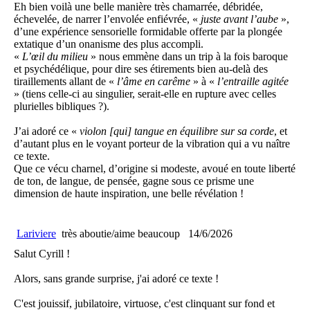
Eh bien voilà une belle manière très chamarrée, débridée,
échevelée, de narrer l’envolée enfiévrée, «
juste avant l’aube
»,
d’une expérience sensorielle formidable offerte par la plongée
extatique d’un onanisme des plus accompli.
«
L’œil du milieu
» nous emmène dans un trip à la fois baroque
et psychédélique, pour dire ses étirements bien au-delà des
tiraillements allant de «
l’âme en carême
» à «
l’entraille agitée
» (tiens celle-ci au singulier, serait-elle en rupture avec celles
plurielles bibliques ?).
J’ai adoré ce «
violon [qui] tangue en équilibre sur sa corde
, et
d’autant plus en le voyant porteur de la vibration qui a vu naître
ce texte.
Que ce vécu charnel, d’origine si modeste, avoué en toute liberté
de ton, de langue, de pensée, gagne sous ce prisme une
dimension de haute inspiration, une belle révélation !
Lariviere
très aboutie/aime beaucoup
14/6/2026
Salut Cyrill !
Alors, sans grande surprise, j'ai adoré ce texte !
C'est jouissif, jubilatoire, virtuose, c'est clinquant sur fond et