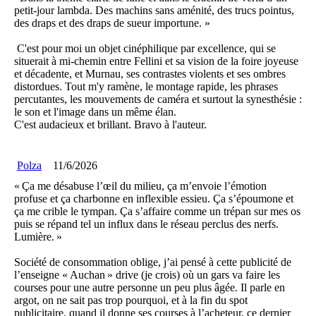
petit-jour lambda. Des machins sans aménité, des trucs pointus,
des draps et des draps de sueur importune. »
C'est pour moi un objet cinéphilique par excellence, qui se
situerait à mi-chemin entre Fellini et sa vision de la foire joyeuse
et décadente, et Murnau, ses contrastes violents et ses ombres
distordues. Tout m'y ramène, le montage rapide, les phrases
percutantes, les mouvements de caméra et surtout la synesthésie :
le son et l'image dans un même élan.
C'est audacieux et brillant. Bravo à l'auteur.
Polza
11/6/2026
« Ça me désabuse l’œil du milieu, ça m’envoie l’émotion
profuse et ça charbonne en inflexible essieu. Ça s’époumone et
ça me crible le tympan. Ça s’affaire comme un trépan sur mes os
puis se répand tel un influx dans le réseau perclus des nerfs.
Lumière. »
Société de consommation oblige, j’ai pensé à cette publicité de
l’enseigne « Auchan » drive (je crois) où un gars va faire les
courses pour une autre personne un peu plus âgée. Il parle en
argot, on ne sait pas trop pourquoi, et à la fin du spot
publicitaire, quand il donne ses courses à l’acheteur, ce dernier