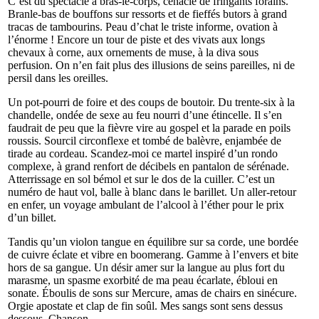
C’est du spectacle à bras-le-corps, cénacle de fringants forains.
Branle-bas de bouffons sur ressorts et de fieffés butors à grand
tracas de tambourins. Peau d’chat le triste informe, ovation à
l’énorme ! Encore un tour de piste et des vivats aux longs
chevaux à corne, aux ornements de muse, à la diva sous
perfusion. On n’en fait plus des illusions de seins pareilles, ni de
persil dans les oreilles.
Un pot-pourri de foire et des coups de boutoir. Du trente-six à la
chandelle, ondée de sexe au feu nourri d’une étincelle. Il s’en
faudrait de peu que la fièvre vire au gospel et la parade en poils
roussis. Sourcil circonflexe et tombé de balèvre, enjambée de
tirade au cordeau. Scandez-moi ce martel inspiré d’un rondo
complexe, à grand renfort de décibels en pantalon de sérénade.
Atterrissage en sol bémol et sur le dos de la cuiller. C’est un
numéro de haut vol, balle à blanc dans le barillet. Un aller-retour
en enfer, un voyage ambulant de l’alcool à l’éther pour le prix
d’un billet.
Tandis qu’un violon tangue en équilibre sur sa corde, une bordée
de cuivre éclate et vibre en boomerang. Gamme à l’envers et bite
hors de sa gangue. Un désir amer sur la langue au plus fort du
marasme, un spasme exorbité de ma peau écarlate, ébloui en
sonate. Éboulis de sons sur Mercure, amas de chairs en sinécure.
Orgie apostate et clap de fin soûl. Mes sangs sont sens dessus
dessous. Chanson.