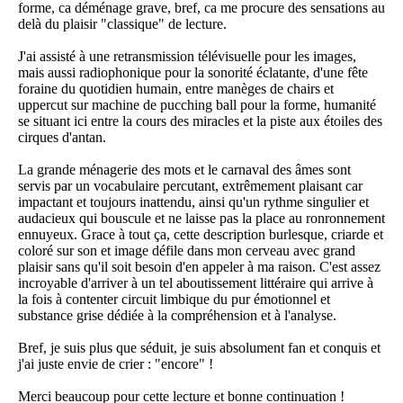
forme, ca déménage grave, bref, ca me procure des sensations au
delà du plaisir "classique" de lecture.
J'ai assisté à une retransmission télévisuelle pour les images,
mais aussi radiophonique pour la sonorité éclatante, d'une fête
foraine du quotidien humain, entre manèges de chairs et
uppercut sur machine de pucching ball pour la forme, humanité
se situant ici entre la cours des miracles et la piste aux étoiles des
cirques d'antan.
La grande ménagerie des mots et le carnaval des âmes sont
servis par un vocabulaire percutant, extrêmement plaisant car
impactant et toujours inattendu, ainsi qu'un rythme singulier et
audacieux qui bouscule et ne laisse pas la place au ronronnement
ennuyeux. Grace à tout ça, cette description burlesque, criarde et
coloré sur son et image défile dans mon cerveau avec grand
plaisir sans qu'il soit besoin d'en appeler à ma raison. C'est assez
incroyable d'arriver à un tel aboutissement littéraire qui arrive à
la fois à contenter circuit limbique du pur émotionnel et
substance grise dédiée à la compréhension et à l'analyse.
Bref, je suis plus que séduit, je suis absolument fan et conquis et
j'ai juste envie de crier : "encore" !
Merci beaucoup pour cette lecture et bonne continuation !