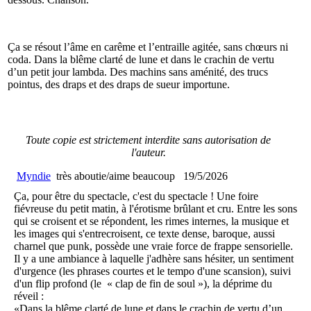
Ça se résout l’âme en carême et l’entraille agitée, sans chœurs ni
coda. Dans la blême clarté de lune et dans le crachin de vertu
d’un petit jour lambda. Des machins sans aménité, des trucs
pointus, des draps et des draps de sueur importune.
Toute copie est strictement interdite sans autorisation de
l'auteur.
Myndie
très aboutie/aime beaucoup
19/5/2026
Ça, pour être du spectacle, c'est du spectacle ! Une foire
fiévreuse du petit matin, à l'érotisme brûlant et cru. Entre les sons
qui se croisent et se répondent, les rimes internes, la musique et
les images qui s'entrecroisent, ce texte dense, baroque, aussi
charnel que punk, possède une vraie force de frappe sensorielle.
Il y a une ambiance à laquelle j'adhère sans hésiter, un sentiment
d'urgence (les phrases courtes et le tempo d'une scansion), suivi
d'un flip profond (le « clap de fin de soul »), la déprime du
réveil :
«Dans la blême clarté de lune et dans le crachin de vertu d’un