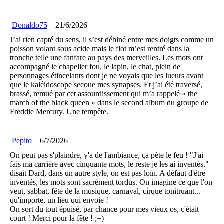
Donaldo75
21/6/2026
J’ai rien capté du sens, il s’est débiné entre mes doigts comme un
poisson volant sous acide mais le flot m’est rentré dans la
tronche telle une fanfare au pays des merveilles. Les mots ont
accompagné le chapelier fou, le lapin, le chat, plein de
personnages étincelants dont je ne voyais que les lueurs avant
que le kaléidoscope secoue mes synapses. Et j’ai été traversé,
brassé, remué par cet assourdissement qui m’a rappelé « the
march of the black queen » dans le second album du groupe de
Freddie Mercury. Une tempête.
Pepito
6/7/2026
On peut pas s'plaindre, y'a de l'ambiance, ça pète le feu ! "J'ai
fais ma carrière avec cinquante mots, le reste je les ai inventés."
disait Dard, dans un autre style, on est pas loin. A défaut d'être
inventés, les mots sont sacrément tordus. On imagine ce que l'on
veut, sabbat, fête de la musique, carnaval, cirque tonitruant...
qu'importe, un lieu qui envoie !
On sort du tout épuisé, par chance pour mes vieux os, c'était
court ! Merci pour la fête ! ;=)