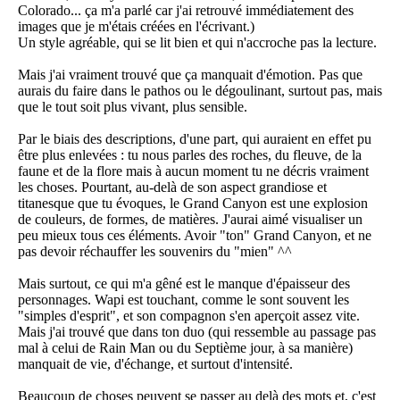
Colorado... ça m'a parlé car j'ai retrouvé immédiatement des
images que je m'étais créées en l'écrivant.)
Un style agréable, qui se lit bien et qui n'accroche pas la lecture.
Mais j'ai vraiment trouvé que ça manquait d'émotion. Pas que
aurais du faire dans le pathos ou le dégoulinant, surtout pas, mais
que le tout soit plus vivant, plus sensible.
Par le biais des descriptions, d'une part, qui auraient en effet pu
être plus enlevées : tu nous parles des roches, du fleuve, de la
faune et de la flore mais à aucun moment tu ne décris vraiment
les choses. Pourtant, au-delà de son aspect grandiose et
titanesque que tu évoques, le Grand Canyon est une explosion
de couleurs, de formes, de matières. J'aurai aimé visualiser un
peu mieux tous ces éléments. Avoir "ton" Grand Canyon, et ne
pas devoir réchauffer les souvenirs du "mien" ^^
Mais surtout, ce qui m'a gêné est le manque d'épaisseur des
personnages. Wapi est touchant, comme le sont souvent les
"simples d'esprit", et son compagnon s'en aperçoit assez vite.
Mais j'ai trouvé que dans ton duo (qui ressemble au passage pas
mal à celui de Rain Man ou du Septième jour, à sa manière)
manquait de vie, d'échange, et surtout d'intensité.
Beaucoup de choses peuvent se passer au delà des mots et, c'est