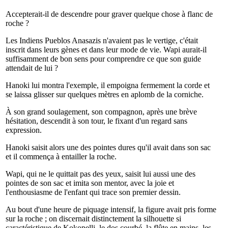
Accepterait-il de descendre pour graver quelque chose à flanc de
roche ?
Les Indiens Pueblos Anasazis n'avaient pas le vertige, c'était
inscrit dans leurs gènes et dans leur mode de vie. Wapi aurait-il
suffisamment de bon sens pour comprendre ce que son guide
attendait de lui ?
Hanoki lui montra l'exemple, il empoigna fermement la corde et
se laissa glisser sur quelques mètres en aplomb de la corniche.
À son grand soulagement, son compagnon, après une brève
hésitation, descendit à son tour, le fixant d'un regard sans
expression.
Hanoki saisit alors une des pointes dures qu'il avait dans son sac
et il commença à entailler la roche.
Wapi, qui ne le quittait pas des yeux, saisit lui aussi une des
pointes de son sac et imita son mentor, avec la joie et
l'enthousiasme de l'enfant qui trace son premier dessin.
Au bout d'une heure de piquage intensif, la figure avait pris forme
sur la roche ; on discernait distinctement la silhouette si
caractéristique de Kokopelli, le dos courbé, la flûte en mains, les