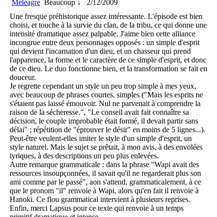
Meleagre
Beaucoup ↓
2/12/2009
Une fresque préhistorique assez intéressante. L'épisode est bien
choisi, et touche à la survie du clan, de la tribu, ce qui donne une
intensité dramatique assez palpable. J'aime bien cette alliance
incongrue entre deux personnages opposés : un simple d'esprit
qui devient l'incarnation d'un dieu, et un chasseur qui prend
l'apparence, la forme et le caractère de ce simple d'esprit, et donc
de ce dieu. Le duo fonctionne bien, et la transformation se fait en
douceur.
Je regrette cependant un style un peu trop simple à mes yeux,
avec beaucoup de phrases courtes, simples ("Mais les esprits ne
s'étaient pas laissé émouvoir. Nul ne parvenait à comprendre la
raison de la sécheresse.", "Le conseil avait fait connaître sa
décision, le couple improbable était formé, il devait partir sans
délai" ; répétition de "éprouver le désir" en moins de 5 lignes...).
Peut-être veulent-elles imiter le style d'un simple d'esprit, un
style naturel. Mais le sujet se prêtait, à mon avis, à des envolées
lyriques, à des descriptions un peu plus enlevées.
Autre remarque grammaticale : dans la phrase "Wapi avait des
ressources insoupçonnées, il savait qu'il ne regarderait plus son
ami comme par le passé", aon s'attend, grammaticalement, à ce
que le pronom "il" renvoie à Wapi, alors qu'en fait il renvoie à
Hanoki. Ce flou grammatical intervient à plusieurs reprises.
Enfin, merci Lapsus pour ce texte qui renvoie à un temps
primitif dramatique et intense.