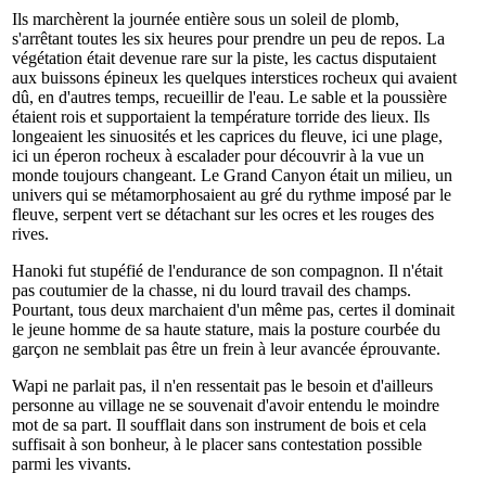
Ils marchèrent la journée entière sous un soleil de plomb,
s'arrêtant toutes les six heures pour prendre un peu de repos. La
végétation était devenue rare sur la piste, les cactus disputaient
aux buissons épineux les quelques interstices rocheux qui avaient
dû, en d'autres temps, recueillir de l'eau. Le sable et la poussière
étaient rois et supportaient la température torride des lieux. Ils
longeaient les sinuosités et les caprices du fleuve, ici une plage,
ici un éperon rocheux à escalader pour découvrir à la vue un
monde toujours changeant. Le Grand Canyon était un milieu, un
univers qui se métamorphosaient au gré du rythme imposé par le
fleuve, serpent vert se détachant sur les ocres et les rouges des
rives.
Hanoki fut stupéfié de l'endurance de son compagnon. Il n'était
pas coutumier de la chasse, ni du lourd travail des champs.
Pourtant, tous deux marchaient d'un même pas, certes il dominait
le jeune homme de sa haute stature, mais la posture courbée du
garçon ne semblait pas être un frein à leur avancée éprouvante.
Wapi ne parlait pas, il n'en ressentait pas le besoin et d'ailleurs
personne au village ne se souvenait d'avoir entendu le moindre
mot de sa part. Il soufflait dans son instrument de bois et cela
suffisait à son bonheur, à le placer sans contestation possible
parmi les vivants.