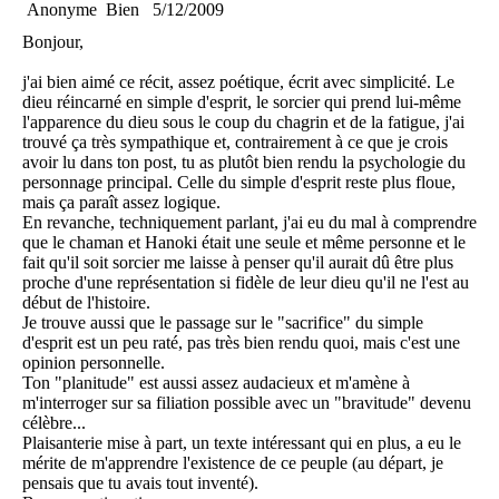
Anonyme
Bien
5/12/2009
Bonjour,
j'ai bien aimé ce récit, assez poétique, écrit avec simplicité. Le
dieu réincarné en simple d'esprit, le sorcier qui prend lui-même
l'apparence du dieu sous le coup du chagrin et de la fatigue, j'ai
trouvé ça très sympathique et, contrairement à ce que je crois
avoir lu dans ton post, tu as plutôt bien rendu la psychologie du
personnage principal. Celle du simple d'esprit reste plus floue,
mais ça paraît assez logique.
En revanche, techniquement parlant, j'ai eu du mal à comprendre
que le chaman et Hanoki était une seule et même personne et le
fait qu'il soit sorcier me laisse à penser qu'il aurait dû être plus
proche d'une représentation si fidèle de leur dieu qu'il ne l'est au
début de l'histoire.
Je trouve aussi que le passage sur le "sacrifice" du simple
d'esprit est un peu raté, pas très bien rendu quoi, mais c'est une
opinion personnelle.
Ton "planitude" est aussi assez audacieux et m'amène à
m'interroger sur sa filiation possible avec un "bravitude" devenu
célèbre...
Plaisanterie mise à part, un texte intéressant qui en plus, a eu le
mérite de m'apprendre l'existence de ce peuple (au départ, je
pensais que tu avais tout inventé).