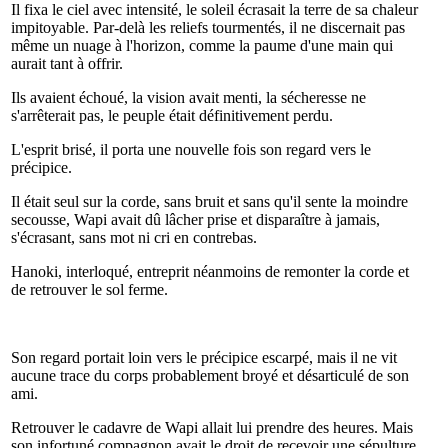
Il fixa le ciel avec intensité, le soleil écrasait la terre de sa chaleur
impitoyable. Par-delà les reliefs tourmentés, il ne discernait pas
même un nuage à l'horizon, comme la paume d'une main qui
aurait tant à offrir.
Ils avaient échoué, la vision avait menti, la sécheresse ne
s'arrêterait pas, le peuple était définitivement perdu.
L'esprit brisé, il porta une nouvelle fois son regard vers le
précipice.
Il était seul sur la corde, sans bruit et sans qu'il sente la moindre
secousse, Wapi avait dû lâcher prise et disparaître à jamais,
s'écrasant, sans mot ni cri en contrebas.
Hanoki, interloqué, entreprit néanmoins de remonter la corde et
de retrouver le sol ferme.
Son regard portait loin vers le précipice escarpé, mais il ne vit
aucune trace du corps probablement broyé et désarticulé de son
ami.
Retrouver le cadavre de Wapi allait lui prendre des heures. Mais
son infortuné compagnon avait le droit de recevoir une sépulture