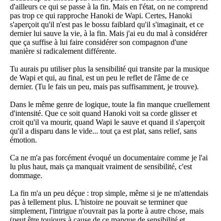
d'ailleurs ce qui se passe à la fin. Mais en l'état, on ne comprend
pas trop ce qui rapproche Hanoki de Wapi. Certes, Hanoki
s'aperçoit qu'il n'est pas le bossu faiblard qu'il s'imaginait, et ce
dernier lui sauve la vie, à la fin. Mais j'ai eu du mal à considérer
que ça suffise à lui faire considérer son compagnon d'une
manière si radicalement différente.
Tu aurais pu utiliser plus la sensibilité qui transite par la musique
de Wapi et qui, au final, est un peu le reflet de l'âme de ce
dernier. (Tu le fais un peu, mais pas suffisamment, je trouve).
Dans le même genre de logique, toute la fin manque cruellement
d'intensité. Que ce soit quand Hanoki voit sa corde glisser et
croit qu'il va mourir, quand Wapi le sauve et quand il s'aperçoit
qu'il a disparu dans le vide... tout ça est plat, sans relief, sans
émotion.
Ca ne m'a pas forcément évoqué un documentaire comme je l'ai
lu plus haut, mais ça manquait vraiment de sensibilité, c'est
dommage.
La fin m'a un peu déçue : trop simple, même si je ne m'attendais
pas à tellement plus. L'histoire ne pouvait se terminer que
simplement, l'intrigue n'ouvrait pas la porte à autre chose, mais
(peut être toujours à cause de ce manque de sensibilité et