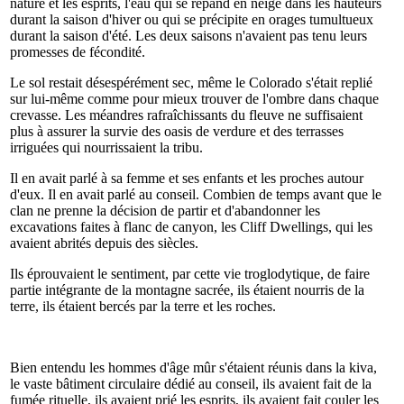
nature et les esprits, l'eau qui se répand en neige dans les hauteurs
durant la saison d'hiver ou qui se précipite en orages tumultueux
durant la saison d'été. Les deux saisons n'avaient pas tenu leurs
promesses de fécondité.
Le sol restait désespérément sec, même le Colorado s'était replié
sur lui-même comme pour mieux trouver de l'ombre dans chaque
crevasse. Les méandres rafraîchissants du fleuve ne suffisaient
plus à assurer la survie des oasis de verdure et des terrasses
irriguées qui nourrissaient la tribu.
Il en avait parlé à sa femme et ses enfants et les proches autour
d'eux. Il en avait parlé au conseil. Combien de temps avant que le
clan ne prenne la décision de partir et d'abandonner les
excavations faites à flanc de canyon, les Cliff Dwellings, qui les
avaient abrités depuis des siècles.
Ils éprouvaient le sentiment, par cette vie troglodytique, de faire
partie intégrante de la montagne sacrée, ils étaient nourris de la
terre, ils étaient bercés par la terre et les roches.
Bien entendu les hommes d'âge mûr s'étaient réunis dans la kiva,
le vaste bâtiment circulaire dédié au conseil, ils avaient fait de la
fumée rituelle, ils avaient prié les esprits, ils avaient fait couler les