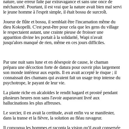
nature, une erreur faite par extravagance et sans une once de
méchanceté. Pourtant, il est vrai que la nature avait bien mal servi
le jeune homme à l'esprit simple, il était bossu de surcroît.
Joueur de flûte et bossu, il semblait être l'incarnation même du
dieu Kokopelli. C'est peut-être pour cela que les gens du village
le respectaient autant, une crainte pieuse de froisser une
apparition divine les portait à la solidarité, Wapi n'avait
jusqu'alors manqué de rien, même en ces jours difficiles.
Par une nuit sans lune et en désespoir de cause, le chaman
prépara une décoction forte de datura pour ouvrir plus largement
son monde intérieur aux esprits. Il en avait accepté le risque ; il
connaissait des chamans qui avaient fait un usage trop intense du
psychotrope, le payant de leur vie.
La plante riche en alcaloïdes le rendit hagard et prostré pendant
plusieurs heures non sans l'avoir auparavant livré aux
hallucinations les plus affreuses.
Le sorcier, il en avait la certitude, avait enfin vu se manifester,
dans la transe et la fièvre, la solution au fléau ravageur.
Il convoqua les hommes et raconta la vision qu'il avait conservée