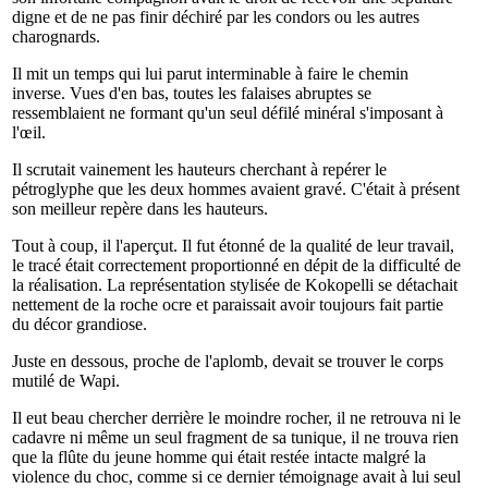
digne et de ne pas finir déchiré par les condors ou les autres
charognards.
Il mit un temps qui lui parut interminable à faire le chemin
inverse. Vues d'en bas, toutes les falaises abruptes se
ressemblaient ne formant qu'un seul défilé minéral s'imposant à
l'œil.
Il scrutait vainement les hauteurs cherchant à repérer le
pétroglyphe que les deux hommes avaient gravé. C'était à présent
son meilleur repère dans les hauteurs.
Tout à coup, il l'aperçut. Il fut étonné de la qualité de leur travail,
le tracé était correctement proportionné en dépit de la difficulté de
la réalisation. La représentation stylisée de Kokopelli se détachait
nettement de la roche ocre et paraissait avoir toujours fait partie
du décor grandiose.
Juste en dessous, proche de l'aplomb, devait se trouver le corps
mutilé de Wapi.
Il eut beau chercher derrière le moindre rocher, il ne retrouva ni le
cadavre ni même un seul fragment de sa tunique, il ne trouva rien
que la flûte du jeune homme qui était restée intacte malgré la
violence du choc, comme si ce dernier témoignage avait à lui seul