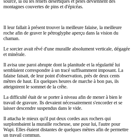
source, là où les reliefs désertiques et pelés deviennent des
montagnes couvertes de pins et d'épicéas.
Il leur fallait à présent trouver la meilleure falaise, la meilleure
roche afin de graver le pétroglyphe aperçu dans la vision du
chaman.
Le sorcier avait rêvé d'une muraille absolument verticale, dégagée
et minérale.
Il avisa une paroi abrupte dont la planitude et la régularité lui
semblaient correspondre à un tracé suffisamment imposant. La
falaise faisait, de leur point d'observation, près de deux cents
mètres de haut. En quelques heures de marche à bon pas, ils
atteignirent le sommet de la crête.
La difficulté était de se porter à niveau afin de mener à bien le
travail de gravure. Ils devaient nécessairement s'encorder et se
laisser descendre suspendus dans le vide.
Il attacha le mieux qu'il put deux cordes aux rochers qui
surplombaient la muraille rocheuse, une pour lui, l'autre pour
Wapi. Elles étaient distantes de quelques mètres afin de permettre
un travail commun.