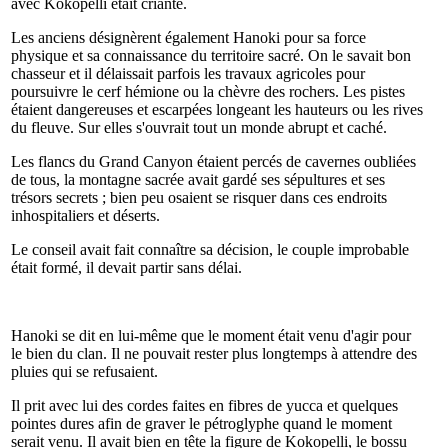
avec Kokopelli était criante.
Les anciens désignèrent également Hanoki pour sa force
physique et sa connaissance du territoire sacré. On le savait bon
chasseur et il délaissait parfois les travaux agricoles pour
poursuivre le cerf hémione ou la chèvre des rochers. Les pistes
étaient dangereuses et escarpées longeant les hauteurs ou les rives
du fleuve. Sur elles s'ouvrait tout un monde abrupt et caché.
Les flancs du Grand Canyon étaient percés de cavernes oubliées
de tous, la montagne sacrée avait gardé ses sépultures et ses
trésors secrets ; bien peu osaient se risquer dans ces endroits
inhospitaliers et déserts.
Le conseil avait fait connaître sa décision, le couple improbable
était formé, il devait partir sans délai.
Hanoki se dit en lui-même que le moment était venu d'agir pour
le bien du clan. Il ne pouvait rester plus longtemps à attendre des
pluies qui se refusaient.
Il prit avec lui des cordes faites en fibres de yucca et quelques
pointes dures afin de graver le pétroglyphe quand le moment
serait venu. Il avait bien en tête la figure de Kokopelli, le bossu