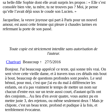
sa belle-fille Sophie dont elle avait surpris les propos : « Elle s’est
consolée bien vite, ta mère, tu ne trouves pas ? Moi, je pense
qu’elle l’avait déjà sous le coude son Lucien. »
Jacqueline, la veuve joyeuse qui part à Paris pour un nouvel
amour, est aussi cette femme qui pleure à chaudes larmes en
refermant la porte de son passé.
Toute copie est strictement interdite sans autorisation de
l'auteur.
Charivari
Beaucoup ↑
27/5/2016
Bonjour. J'ai beaucoup apprécié ce texte, qui sonne très vrai. On
sent vivre cette vieille dame, et à travers tous ces détails mis bout
à bout, beaucoup de questions profondes sont posées. Le seul
bémol, pour moi, c'est que j'ai eu du mal à différencier les
enfants, on n'a pas vraiment le temps de mettre un nom sur
chacun d'entre eux sur un texte aussi court, d'autant qu'ils ont
des conjoints... Au lieu d'en avoir quatre, vous auriez pu en
mettre juste 3, des rejetons, ou même seulement deux ! Mais je
chipote, c'est un beau texte, profond et pudique à la fois, et
terriblement évocateur.