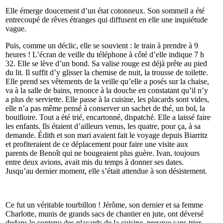
Elle émerge doucement d’un état cotonneux. Son sommeil a été
entrecoupé de rêves étranges qui diffusent en elle une inquiétude
vague.
Puis, comme un déclic, elle se souvient : le train à prendre à 9
heures ! L’écran de veille du téléphone à côté d’elle indique 7 h
32. Elle se lève d’un bond. Sa valise rouge est déjà prête au pied
du lit. Il suffit d’y glisser la chemise de nuit, la trousse de toilette.
Elle prend ses vêtements de la veille qu’elle a posés sur la chaise,
va à la salle de bains, renonce à la douche en constatant qu’il n’y
a plus de serviette. Elle passe à la cuisine, les placards sont vides,
elle n’a pas même pensé à conserver un sachet de thé, un bol, la
bouilloire. Tout a été trié, encartonné, dispatché. Elle a laissé faire
les enfants. Ils étaient d’ailleurs venus, les quatre, pour ça, à sa
demande. Édith et son mari avaient fait le voyage depuis Biarritz
et profiteraient de ce déplacement pour faire une visite aux
parents de Benoît qui ne bougeaient plus guère. Ivan, toujours
entre deux avions, avait mis du temps à donner ses dates.
Jusqu’au dernier moment, elle s’était attendue à son désistement.
Ce fut un véritable tourbillon ! Jérôme, son dernier et sa femme
Charlotte, munis de grands sacs de chantier en jute, ont déversé
dedans le contenu des placards de la cuisine, presque sans trier.