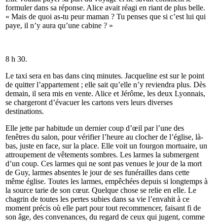
formuler dans sa réponse. Alice avait réagi en riant de plus belle.
« Mais de quoi as-tu peur maman ? Tu penses que si c’est lui qui
paye, il n’y aura qu’une cabine ? »
8 h 30.
Le taxi sera en bas dans cinq minutes. Jacqueline est sur le point
de quitter l’appartement ; elle sait qu’elle n’y reviendra plus. Dès
demain, il sera mis en vente. Alice et Jérôme, les deux Lyonnais,
se chargeront d’évacuer les cartons vers leurs diverses
destinations.
Elle jette par habitude un dernier coup d’œil par l’une des
fenêtres du salon, pour vérifier l’heure au clocher de l’église, là-
bas, juste en face, sur la place. Elle voit un fourgon mortuaire, un
attroupement de vêtements sombres. Les larmes la submergent
d’un coup. Ces larmes qui ne sont pas venues le jour de la mort
de Guy, larmes absentes le jour de ses funérailles dans cette
même église. Toutes les larmes, empêchées depuis si longtemps à
la source tarie de son cœur. Quelque chose se relie en elle. Le
chagrin de toutes les pertes subies dans sa vie l’envahit à ce
moment précis où elle part pour tout recommencer, faisant fi de
son âge, des convenances, du regard de ceux qui jugent, comme