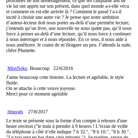
profondes de son déménagement, ce que ses cinquante ans de
vie lui ont appris sur son présent, dans quel monde a-t-elle vécu
et comment en est-elle arrivée là ? Comment le passé l’a-t-il
incité à choisir une autre vie ? Je pense que notre ambition
d’auteur-lecteur doit nous porter au-delà d’une première lecture,
j’entends qu’un livre, une nouvelle ne nous quitte pas, qu’il nous
force à penser au-delà d’une lecture, qu’il nous force à continuer
à nous interroger et à nous répondre. En ce sens, il nous aide à
nous améliorer. Je crains de m’éloigner un peu. J’attends la suite,
chère Plumette.
MissNeko
Beaucoup
22/6/2016
J'aime beaucoup cette histoire. La lecture et agréable, le style
fluide.
On se attache à cette veuve joyeuse.
Merci pour ce moment agréable
jfmoods
27/8/2017
Le texte se présente sous la forme d'un compte à rebours d'une
heure environ ("le train à prendre à 9 heures ! L’écran de veille
du téléphone à côté d’elle indique 7 h 32.", "8 h 10.", "8 h 30.",
"Le taxi sera en bas dans cinq minutes."). Jacqueline, veuve de