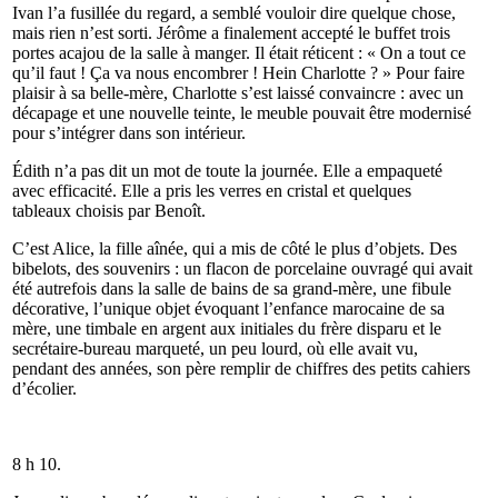
Ivan l’a fusillée du regard, a semblé vouloir dire quelque chose,
mais rien n’est sorti. Jérôme a finalement accepté le buffet trois
portes acajou de la salle à manger. Il était réticent : « On a tout ce
qu’il faut ! Ça va nous encombrer ! Hein Charlotte ? » Pour faire
plaisir à sa belle-mère, Charlotte s’est laissé convaincre : avec un
décapage et une nouvelle teinte, le meuble pouvait être modernisé
pour s’intégrer dans son intérieur.
Édith n’a pas dit un mot de toute la journée. Elle a empaqueté
avec efficacité. Elle a pris les verres en cristal et quelques
tableaux choisis par Benoît.
C’est Alice, la fille aînée, qui a mis de côté le plus d’objets. Des
bibelots, des souvenirs : un flacon de porcelaine ouvragé qui avait
été autrefois dans la salle de bains de sa grand-mère, une fibule
décorative, l’unique objet évoquant l’enfance marocaine de sa
mère, une timbale en argent aux initiales du frère disparu et le
secrétaire-bureau marqueté, un peu lourd, où elle avait vu,
pendant des années, son père remplir de chiffres des petits cahiers
d’écolier.
8 h 10.