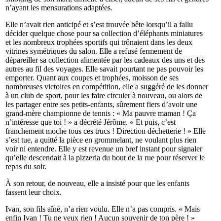
n’ayant les mensurations adaptées.
Elle n’avait rien anticipé et s’est trouvée bête lorsqu’il a fallu
décider quelque chose pour sa collection d’éléphants miniatures
et les nombreux trophées sportifs qui trônaient dans les deux
vitrines symétriques du salon. Elle a refusé fermement de
dépareiller sa collection alimentée par les cadeaux des uns et des
autres au fil des voyages. Elle savait pourtant ne pas pouvoir les
emporter. Quant aux coupes et trophées, moisson de ses
nombreuses victoires en compétition, elle a suggéré de les donner
à un club de sport, pour les faire circuler à nouveau, ou alors de
les partager entre ses petits-enfants, sûrement fiers d’avoir une
grand-mère championne de tennis : « Ma pauvre maman ! Ça
n’intéresse que toi ! » a décrété Jérôme. « Et puis, c’est
franchement moche tous ces trucs ! Direction déchetterie ! » Elle
s’est tue, a quitté la pièce en grommelant, ne voulant plus rien
voir ni entendre. Elle y est revenue un bref instant pour signaler
qu’elle descendait à la pizzeria du bout de la rue pour réserver le
repas du soir.
À son retour, de nouveau, elle a insisté pour que les enfants
fassent leur choix.
Ivan, son fils aîné, n’a rien voulu. Elle n’a pas compris. « Mais
enfin Ivan ! Tu ne veux rien ! Aucun souvenir de ton père ! »