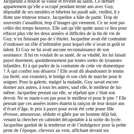
Jacqueline a bouclé sa valise et revient au salon. Ce dernier
appartement qu’elle a occupé pendant trente ans avec Guy,
dépouillé de ses meubles et bibelots lui paraît sale, vieillot, il y
flotte une tristesse tenace. Jacqueline a hâte de partir. Trop de
souvenirs l’assaillent, trop d’images qui viennent. Ce ne sont pas
celles des temps heureux. Elle sait qu’elle quitte aussi ce lieu pour
effacer plus vite les deux années si difficiles de la fin de vie de
Guy, n’en finissant pas de s’étioler. Jacqueline avait été contrainte
d’endosser un rôle d’infirmière pour lequel elle n’avait ni goût ni
talent. Et Guy ne lui avait aucune reconnaissance de son
assistance. Il lui en voulait de sa santé, de sa vitalité, les lui faisait
payer durement, quotidiennement par toutes sortes de tyrannies
infantiles. Et à qui parler de la contrainte de cette vie domestique
? À qui confier son désarroi ? Elle avait dû abandonner le tennis
(sa fierté, son exutoire), le bridge et son club de marche pour le
soigner. Pour la galerie, malgré la maladie, Guy savait encore
donner aux autres, à tous les autres, sauf elle, le meilleur de lui-
même. Jacqueline prenait sur elle, se répétait que c’était son
devoir. Ne se marie-t-on pas pour le meilleur et pour le pire ? Elle
pensait que ces années noires étaient la rançon de leur douze ans
d’écart d’âge, le prix à payer pour avoir été cette jeune fille
rêveuse, amoureuse, séduite et gâtée par un homme déjà fait,
venant la chercher en cabriolet décapotable à la sortie du lycée.
Jacqueline gardait de la tendresse et de l’indulgence pour la petite
peste de l’époque, cheveux au vent, affichant devant ses