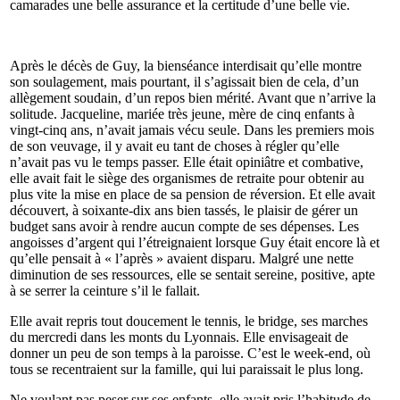
camarades une belle assurance et la certitude d’une belle vie.
Après le décès de Guy, la bienséance interdisait qu’elle montre
son soulagement, mais pourtant, il s’agissait bien de cela, d’un
allègement soudain, d’un repos bien mérité. Avant que n’arrive la
solitude. Jacqueline, mariée très jeune, mère de cinq enfants à
vingt-cinq ans, n’avait jamais vécu seule. Dans les premiers mois
de son veuvage, il y avait eu tant de choses à régler qu’elle
n’avait pas vu le temps passer. Elle était opiniâtre et combative,
elle avait fait le siège des organismes de retraite pour obtenir au
plus vite la mise en place de sa pension de réversion. Et elle avait
découvert, à soixante-dix ans bien tassés, le plaisir de gérer un
budget sans avoir à rendre aucun compte de ses dépenses. Les
angoisses d’argent qui l’étreignaient lorsque Guy était encore là et
qu’elle pensait à « l’après » avaient disparu. Malgré une nette
diminution de ses ressources, elle se sentait sereine, positive, apte
à se serrer la ceinture s’il le fallait.
Elle avait repris tout doucement le tennis, le bridge, ses marches
du mercredi dans les monts du Lyonnais. Elle envisageait de
donner un peu de son temps à la paroisse. C’est le week-end, où
tous se recentraient sur la famille, qui lui paraissait le plus long.
Ne voulant pas peser sur ses enfants, elle avait pris l’habitude de