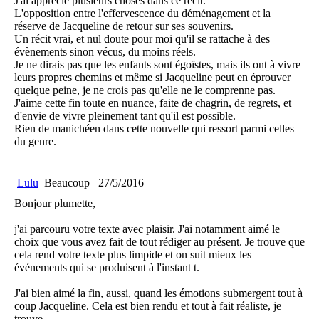
J'ai apprécié plusieurs choses dans ce récit.
L'opposition entre l'effervescence du déménagement et la
réserve de Jacqueline de retour sur ses souvenirs.
Un récit vrai, et nul doute pour moi qu'il se rattache à des
évènements sinon vécus, du moins réels.
Je ne dirais pas que les enfants sont égoïstes, mais ils ont à vivre
leurs propres chemins et même si Jacqueline peut en éprouver
quelque peine, je ne crois pas qu'elle ne le comprenne pas.
J'aime cette fin toute en nuance, faite de chagrin, de regrets, et
d'envie de vivre pleinement tant qu'il est possible.
Rien de manichéen dans cette nouvelle qui ressort parmi celles
du genre.
Lulu
Beaucoup
27/5/2016
Bonjour plumette,
j'ai parcouru votre texte avec plaisir. J'ai notamment aimé le
choix que vous avez fait de tout rédiger au présent. Je trouve que
cela rend votre texte plus limpide et on suit mieux les
événements qui se produisent à l'instant t.
J'ai bien aimé la fin, aussi, quand les émotions submergent tout à
coup Jacqueline. Cela est bien rendu et tout à fait réaliste, je
trouve.