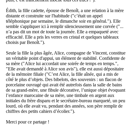
Édith, la fille cadette, épouse de Benoît, a une relation à la mère
distante et construite sur l'habitude ("c’était un appel
téléphonique par semaine, le dimanche soir en général."). Elle
semble s'appliquer ici à remplir silencieusement une corvée ("...
n’a pas dit un mot de toute la journée. Elle a empaqueté avec
efficacité. Elle a pris les verres en cristal et quelques tableaux
choisis par Benoît.").
Seule la fille la plus âgée, Alice, compagne de Vincent, constitue
un véritable point d'appui, un élément de stabilité. Confidente de
sa mère ("Alice lui accordait une soirée de temps en temps.",
"Elle avait demandé à Alice son avis"), elle est aussi dépositaire
de la mémoire filiale ("C’est Alice, la fille aînée, qui a mis de
côté le plus d’objets. Des bibelots, des souvenirs : un flacon de
porcelaine ouvragé qui avait été autrefois dans la salle de bains
de sa grand-mère, une fibule décorative, l’unique objet évoquant
l’enfance marocaine de sa mère, une timbale en argent aux
initiales du frère disparu et le secrétaire-bureau marqueté, un peu
lourd, où elle avait vu, pendant des années, son père remplir de
chiffres des petits cahiers d’écolier.").
Merci pour ce partage !