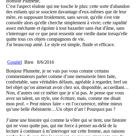
Bonsoir Plumette,
C'est l'aspect réaliste qui me touche le plus: cette sorte d'abandon
des enfants qui se soucient davantage d'eux-mêmes que de leur
mère, en supposant froidement, sans savoir, qu'elle s'est vite
consolée alors qu'elle cherche simplement à vivre; cette rapidité
assez méchante et égoïste à tout bazarder sans état d'âme, sans
s'interroger sur ce que peut ressentir une vieille dame lorsqu'elle
quitte tous ces objets compagnons de vie.
J'ai beaucoup aimé. Le style est simple, fluide et efficace.
Gouriel
Bien
8/6/2016
Bonjour Plumette, je ne vais pas vous comme certains
commentateurs parler comme d’une menuiserie bien faite,
confortable, sans véritables défauts, agréable à regarder, bref un
bel objet qu’on aimerait avoir chez soi, disponible, accueillant…
Non, d’autres ont ce métier que je n’ai pas. Je pense que vous
avez un talent, un style, une écriture, mais, comme me disait
mon prof. « Peut mieux faire » en l’occurrence, même mieux
qu’une belle ébénisterie…Un objet d’art ! Pourquoi pas ?
J’aime une histoire qui comme la vôtre qui se tient, une histoire
qui ne vous quitte pas, qui me force à penser au-delà de la
lecture à continuer à m’interroger sur cette femme, aux raisons