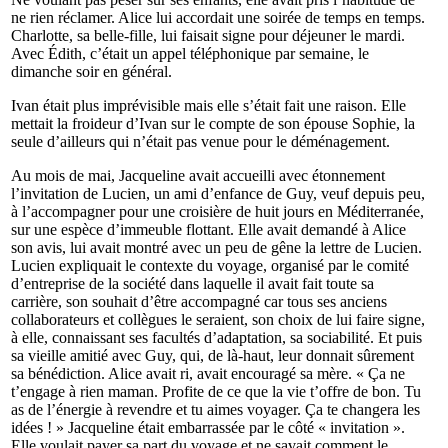
ne rien réclamer. Alice lui accordait une soirée de temps en temps.
Charlotte, sa belle-fille, lui faisait signe pour déjeuner le mardi.
Avec Édith, c’était un appel téléphonique par semaine, le
dimanche soir en général.
Ivan était plus imprévisible mais elle s’était fait une raison. Elle
mettait la froideur d’Ivan sur le compte de son épouse Sophie, la
seule d’ailleurs qui n’était pas venue pour le déménagement.
Au mois de mai, Jacqueline avait accueilli avec étonnement
l’invitation de Lucien, un ami d’enfance de Guy, veuf depuis peu,
à l’accompagner pour une croisière de huit jours en Méditerranée,
sur une espèce d’immeuble flottant. Elle avait demandé à Alice
son avis, lui avait montré avec un peu de gêne la lettre de Lucien.
Lucien expliquait le contexte du voyage, organisé par le comité
d’entreprise de la société dans laquelle il avait fait toute sa
carrière, son souhait d’être accompagné car tous ses anciens
collaborateurs et collègues le seraient, son choix de lui faire signe,
à elle, connaissant ses facultés d’adaptation, sa sociabilité. Et puis
sa vieille amitié avec Guy, qui, de là-haut, leur donnait sûrement
sa bénédiction. Alice avait ri, avait encouragé sa mère. « Ça ne
t’engage à rien maman. Profite de ce que la vie t’offre de bon. Tu
as de l’énergie à revendre et tu aimes voyager. Ça te changera les
idées ! » Jacqueline était embarrassée par le côté « invitation ».
Elle voulait payer sa part du voyage et ne savait comment le