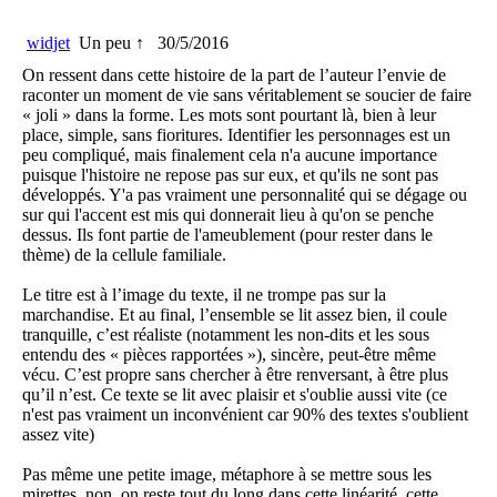
widjet
Un peu ↑
30/5/2016
On ressent dans cette histoire de la part de l’auteur l’envie de
raconter un moment de vie sans véritablement se soucier de faire
« joli » dans la forme. Les mots sont pourtant là, bien à leur
place, simple, sans fioritures. Identifier les personnages est un
peu compliqué, mais finalement cela n'a aucune importance
puisque l'histoire ne repose pas sur eux, et qu'ils ne sont pas
développés. Y'a pas vraiment une personnalité qui se dégage ou
sur qui l'accent est mis qui donnerait lieu à qu'on se penche
dessus. Ils font partie de l'ameublement (pour rester dans le
thème) de la cellule familiale.
Le titre est à l’image du texte, il ne trompe pas sur la
marchandise. Et au final, l’ensemble se lit assez bien, il coule
tranquille, c’est réaliste (notamment les non-dits et les sous
entendu des « pièces rapportées »), sincère, peut-être même
vécu. C’est propre sans chercher à être renversant, à être plus
qu’il n’est. Ce texte se lit avec plaisir et s'oublie aussi vite (ce
n'est pas vraiment un inconvénient car 90% des textes s'oublient
assez vite)
Pas même une petite image, métaphore à se mettre sous les
mirettes, non, on reste tout du long dans cette linéarité, cette