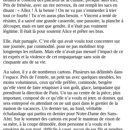
Pris de frénésie, avec un rire nerveux, ils ont rempli les sacs en
disant : « Allez ! À la benne ! On ne va pas s’emmerder à trier
tout ce fourbi ! Tu n’en auras plus besoin. » Vincent a tenté de
résister, il a sauvé une grande casserole, une passoire, la planche à
découper, mais en tant que gendre, il n’était pas vraiment
légitime. Il était là pour soutenir Alice et prêter ses bras.
Elle, était partagée. C’est elle qui avait voulu tout concentrer sur
une journée, par commodité, pour ne pas mobiliser trop
longtemps les enfants. Mais elle n’avait pas mesuré l’impact de ce
tri exprès et la violence de cet empaquetage sans soin de
cinquante ans de sa vie.
Au salon, il y a de nombreux cartons. Plusieurs tas délimités dans
l’espace. Près de l’entrée, un petit tas avec quelques meubles, les
moins volumineux, ceux qu’elle préfère, commode, bergère
qu’elle vient de faire retapisser à son goût, glace, lampadaire qui
prendront la direction de Paris. Un tas au centre de la pièce, plus
important, composé de ce qu’elle n’a voulu ni jeter, ni donner, qui
sera entreposé en attendant on ne sait quoi dans le grenier de la
maison de vacances. Un dernier tas, au fond, véritable
échafaudage qui partira en dernier pour Notre-Dame des Sans-
Abri. Sur le sommet des cartons est posé le manteau de vison de
sa mère, à la coupe démodée, dont personne n’a voulu et le
smoking de son mari, difficile à caser, aucun de ses fils et gendres