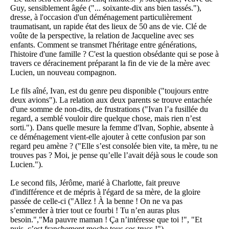
Guy, sensiblement âgée ("... soixante-dix ans bien tassés."),
dresse, à l'occasion d'un déménagement particulièrement
traumatisant, un rapide état des lieux de 50 ans de vie. Clé de
voûte de la perspective, la relation de Jacqueline avec ses
enfants. Comment se transmet l'héritage entre générations,
l'histoire d'une famille ? C'est la question obsédante qui se pose à
travers ce déracinement préparant la fin de vie de la mère avec
Lucien, un nouveau compagnon.
Le fils aîné, Ivan, est du genre peu disponible ("toujours entre
deux avions"). La relation aux deux parents se trouve entachée
d'une somme de non-dits, de frustrations ("Ivan l’a fusillée du
regard, a semblé vouloir dire quelque chose, mais rien n’est
sorti."). Dans quelle mesure la femme d'Ivan, Sophie, absente à
ce déménagement vient-elle ajouter à cette confusion par son
regard peu amène ? ("Elle s’est consolée bien vite, ta mère, tu ne
trouves pas ? Moi, je pense qu’elle l’avait déjà sous le coude son
Lucien.").
Le second fils, Jérôme, marié à Charlotte, fait preuve
d'indifférence et de mépris à l'égard de sa mère, de la gloire
passée de celle-ci ("Allez ! À la benne ! On ne va pas
s’emmerder à trier tout ce fourbi ! Tu n’en auras plus
besoin.","Ma pauvre maman ! Ça n’intéresse que toi !", "Et
puis, c’est franchement moche tous ces trucs !").