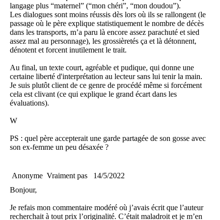
langage plus “maternel” (“mon chéri”, “mon doudou”).
Les dialogues sont moins réussis dès lors où ils se rallongent (le
passage où le père explique statistiquement le nombre de décès
dans les transports, m’a paru là encore assez parachuté et sied
assez mal au personnage), les grossièretés ça et là détonnent,
dénotent et forcent inutilement le trait.
Au final, un texte court, agréable et pudique, qui donne une
certaine liberté d'interprétation au lecteur sans lui tenir la main.
Je suis plutôt client de ce genre de procédé même si forcément
cela est clivant (ce qui explique le grand écart dans les
évaluations).
W
PS : quel père accepterait une garde partagée de son gosse avec
son ex-femme un peu désaxée ?
Anonyme
Vraiment pas
14/5/2022
Bonjour,
Je refais mon commentaire modéré où j’avais écrit que l’auteur
recherchait à tout prix l’originalité. C’était maladroit et je m’en