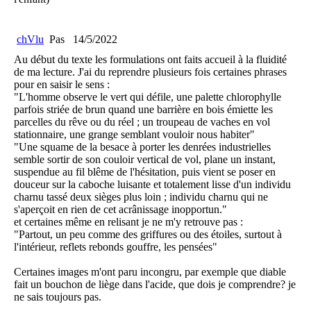
chVlu
Pas
14/5/2022
Au début du texte les formulations ont faits accueil à la fluidité
de ma lecture. J'ai du reprendre plusieurs fois certaines phrases
pour en saisir le sens :
"L'homme observe le vert qui défile, une palette chlorophylle
parfois striée de brun quand une barrière en bois émiette les
parcelles du rêve ou du réel ; un troupeau de vaches en vol
stationnaire, une grange semblant vouloir nous habiter"
"Une squame de la besace à porter les denrées industrielles
semble sortir de son couloir vertical de vol, plane un instant,
suspendue au fil blême de l'hésitation, puis vient se poser en
douceur sur la caboche luisante et totalement lisse d'un individu
charnu tassé deux sièges plus loin ; individu charnu qui ne
s'aperçoit en rien de cet acrânissage inopportun."
et certaines même en relisant je ne m'y retrouve pas :
"Partout, un peu comme des griffures ou des étoiles, surtout à
l'intérieur, reflets rebonds gouffre, les pensées"
Certaines images m'ont paru incongru, par exemple que diable
fait un bouchon de liège dans l'acide, que dois je comprendre? je
ne sais toujours pas.