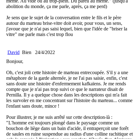
même. Au vide ou au trop-plein. Du pareil au même." (jusqu'à
abolition du monde, ça me parle, après, ça me perd)
Je sens que le sujet de la conversation entre le fils et le père
autour du marteau brise-vitre doit avoir, pour vous, un sens,
j'avoue que je n'ai pas saisi lequel, bien que l'idée de "briser la
vitre" me parle mais c'est trop flou
David
Bien
24/4/2022
Bonjour,
Oh, c'est joli cette histoire de marteau entrecoupée. S'il y a une
métaphore de la garde alternée, je ne l'ai pas saisie, enfin, c'est
sans doute une histoire d'enfermement kafkaïens. Je me rends
compte que je n'ai pas trop suivi ce que le narrateur disait de
Pernilla. Il y a quelque chose dans les descriptions qui m'a fait
les survoler en me concentrant sur l'histoire du marteau... comme
l'enfant sans doute, mince !
Pour illustrer, je me suis arrêté sur cette description-là :
"L'homme est toujours plongé dans le paysage comme un
bouchon de liège dans un bain d'acide, il entraperçoit une forêt
de saules en ruine suspendue au radius d'une colline rachitique et