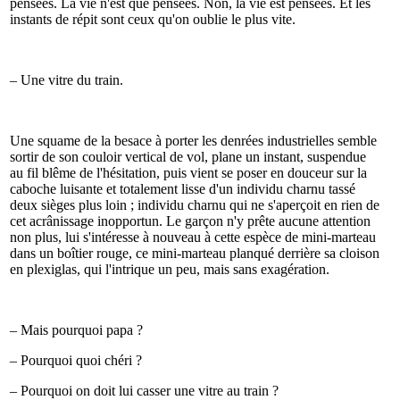
pensées. La vie n'est que pensées. Non, la vie est pensées. Et les
instants de répit sont ceux qu'on oublie le plus vite.
– Une vitre du train.
Une squame de la besace à porter les denrées industrielles semble
sortir de son couloir vertical de vol, plane un instant, suspendue
au fil blême de l'hésitation, puis vient se poser en douceur sur la
caboche luisante et totalement lisse d'un individu charnu tassé
deux sièges plus loin ; individu charnu qui ne s'aperçoit en rien de
cet acrânissage inopportun. Le garçon n'y prête aucune attention
non plus, lui s'intéresse à nouveau à cette espèce de mini-marteau
dans un boîtier rouge, ce mini-marteau planqué derrière sa cloison
en plexiglas, qui l'intrique un peu, mais sans exagération.
– Mais pourquoi papa ?
– Pourquoi quoi chéri ?
– Pourquoi on doit lui casser une vitre au train ?