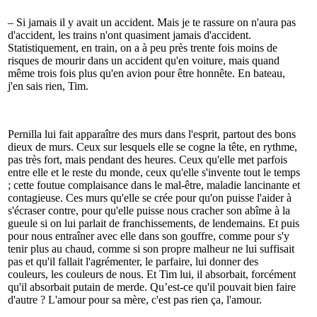
– Si jamais il y avait un accident. Mais je te rassure on n'aura pas
d'accident, les trains n'ont quasiment jamais d'accident.
Statistiquement, en train, on a à peu près trente fois moins de
risques de mourir dans un accident qu'en voiture, mais quand
même trois fois plus qu'en avion pour être honnête. En bateau,
j'en sais rien, Tim.
Pernilla lui fait apparaître des murs dans l'esprit, partout des bons
dieux de murs. Ceux sur lesquels elle se cogne la tête, en rythme,
pas très fort, mais pendant des heures. Ceux qu'elle met parfois
entre elle et le reste du monde, ceux qu'elle s'invente tout le temps
; cette foutue complaisance dans le mal-être, maladie lancinante et
contagieuse. Ces murs qu'elle se crée pour qu'on puisse l'aider à
s'écraser contre, pour qu'elle puisse nous cracher son abîme à la
gueule si on lui parlait de franchissements, de lendemains. Et puis
pour nous entraîner avec elle dans son gouffre, comme pour s'y
tenir plus au chaud, comme si son propre malheur ne lui suffisait
pas et qu'il fallait l'agrémenter, le parfaire, lui donner des
couleurs, les couleurs de nous. Et Tim lui, il absorbait, forcément
qu'il absorbait putain de merde. Qu’est-ce qu'il pouvait bien faire
d'autre ? L'amour pour sa mère, c'est pas rien ça, l'amour.