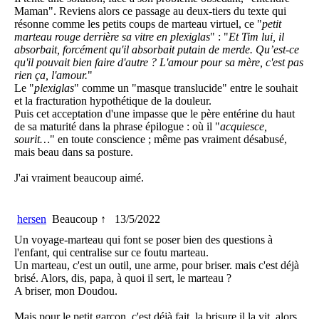
Maman". Reviens alors ce passage au deux-tiers du texte qui
résonne comme les petits coups de marteau virtuel, ce "
petit
marteau rouge derrière sa vitre en plexiglas
" : "
Et Tim lui, il
absorbait, forcément qu'il absorbait putain de merde. Qu’est-ce
qu'il pouvait bien faire d'autre ? L'amour pour sa mère, c'est pas
rien ça, l'amour.
"
Le "
plexiglas
" comme un "masque translucide" entre le souhait
et la fracturation hypothétique de la douleur.
Puis cet acceptation d'une impasse que le père entérine du haut
de sa maturité dans la phrase épilogue : où il "
acquiesce,
sourit…
" en toute conscience ; même pas vraiment désabusé,
mais beau dans sa posture.
J'ai vraiment beaucoup aimé.
hersen
Beaucoup ↑
13/5/2022
Un voyage-marteau qui font se poser bien des questions à
l'enfant, qui centralise sur ce foutu marteau.
Un marteau, c'est un outil, une arme, pour briser. mais c'est déjà
brisé. Alors, dis, papa, à quoi il sert, le marteau ?
A briser, mon Doudou.
Mais pour le petit garçon, c'est déjà fait, la brisure il la vit, alors