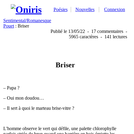
Poésies
Nouvelles
Connexion
Sentimental/Romanesque
Pouet
: Briser
Publié
le 13/05/22
-
17 commentaires
-
5965 caractères
-
141 lectures
Briser
– Papa ?
– Oui mon doudou…
– Il sert à quoi le marteau brise-vitre ?
L'homme observe le vert qui défile, une palette chlorophylle
parfois striée de brun quand une barrière en bois émiette les