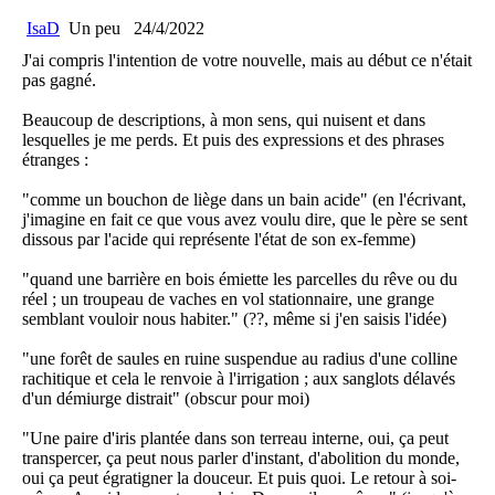
IsaD
Un peu
24/4/2022
J'ai compris l'intention de votre nouvelle, mais au début ce n'était
pas gagné.
Beaucoup de descriptions, à mon sens, qui nuisent et dans
lesquelles je me perds. Et puis des expressions et des phrases
étranges :
"comme un bouchon de liège dans un bain acide" (en l'écrivant,
j'imagine en fait ce que vous avez voulu dire, que le père se sent
dissous par l'acide qui représente l'état de son ex-femme)
"quand une barrière en bois émiette les parcelles du rêve ou du
réel ; un troupeau de vaches en vol stationnaire, une grange
semblant vouloir nous habiter." (??, même si j'en saisis l'idée)
"une forêt de saules en ruine suspendue au radius d'une colline
rachitique et cela le renvoie à l'irrigation ; aux sanglots délavés
d'un démiurge distrait" (obscur pour moi)
"Une paire d'iris plantée dans son terreau interne, oui, ça peut
transpercer, ça peut nous parler d'instant, d'abolition du monde,
oui ça peut égratigner la douceur. Et puis quoi. Le retour à soi-