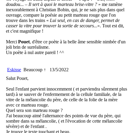
doudou... – Il sert à quoi le marteau brise-vitre ?
» me ramène
inexorablement à Christian Bobin, qui, je ne sais plus dans quel
ouvrage, compare la poésie au petit marteau rouge que l'on
trouve dans les trains «
Lui seul, en cas de danger, permet de
casser la vitre pour trouver la sortie de secours...
». Tout est dit,
et c'est magnifique !
Merci
Pouet
, d'être ce poète à la belle âme sensible nimbée d'un
joli brin de surréalisme.
Un poète à nul autre pareil ! ^^
Eskisse
Beaucoup ↑
13/5/2022
Salut Pouet,
Seul l'enfant parvient innocemment ( et parviendra sûrement plus
tard) à se sauver de l'enfermement de la cellule familiale, de la
vitre de la mélancolie du père, de celle de la folie de la mère
avec ce marteau rouge.
Quel sera son marteau rouge ?
J'ai beaucoup aimé l'alternance des points de vue du père, qui
sombre dans sa mélancolie, ( et l'évocation de cette mélancolie
sévère) et de l'enfant .
Je trouve le texte touchant et beau.