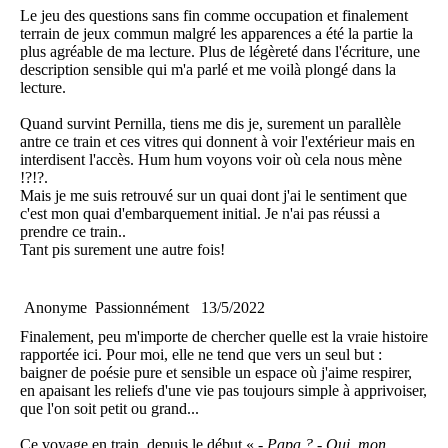
Le jeu des questions sans fin comme occupation et finalement
terrain de jeux commun malgré les apparences a été la partie la
plus agréable de ma lecture. Plus de légèreté dans l'écriture, une
description sensible qui m'a parlé et me voilà plongé dans la
lecture.
Quand survint Pernilla, tiens me dis je, surement un parallèle
antre ce train et ces vitres qui donnent à voir l'extérieur mais en
interdisent l'accès. Hum hum voyons voir où cela nous mène
!?!?.
Mais je me suis retrouvé sur un quai dont j'ai le sentiment que
c'est mon quai d'embarquement initial. Je n'ai pas réussi a
prendre ce train..
Tant pis surement une autre fois!
Anonyme
Passionnément
13/5/2022
Finalement, peu m'importe de chercher quelle est la vraie histoire
rapportée ici. Pour moi, elle ne tend que vers un seul but :
baigner de poésie pure et sensible un espace où j'aime respirer,
en apaisant les reliefs d'une vie pas toujours simple à apprivoiser,
que l'on soit petit ou grand...
Ce voyage en train, depuis le début «
- Papa ? - Oui, mon