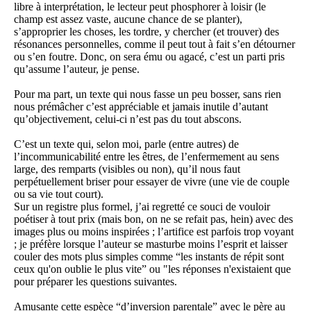
libre à interprétation, le lecteur peut phosphorer à loisir (le
champ est assez vaste, aucune chance de se planter),
s’approprier les choses, les tordre, y chercher (et trouver) des
résonances personnelles, comme il peut tout à fait s’en détourner
ou s’en foutre. Donc, on sera ému ou agacé, c’est un parti pris
qu’assume l’auteur, je pense.
Pour ma part, un texte qui nous fasse un peu bosser, sans rien
nous prémâcher c’est appréciable et jamais inutile d’autant
qu’objectivement, celui-ci n’est pas du tout abscons.
C’est un texte qui, selon moi, parle (entre autres) de
l’incommunicabilité entre les êtres, de l’enfermement au sens
large, des remparts (visibles ou non), qu’il nous faut
perpétuellement briser pour essayer de vivre (une vie de couple
ou sa vie tout court).
Sur un registre plus formel, j’ai regretté ce souci de vouloir
poétiser à tout prix (mais bon, on ne se refait pas, hein) avec des
images plus ou moins inspirées ; l’artifice est parfois trop voyant
; je préfère lorsque l’auteur se masturbe moins l’esprit et laisser
couler des mots plus simples comme “les instants de répit sont
ceux qu'on oublie le plus vite” ou "les réponses n'existaient que
pour préparer les questions suivantes.
Amusante cette espèce “d’inversion parentale” avec le père au