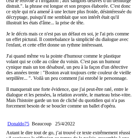
cela le renvoie à l'irrigation ; aux sanglots délavés d'un démiurge
distrait.". la phrase est longue et son propos élaborée. C'est donc
ce style qui m'a amené à une lecture plus froide, désintéressée du
décryptage, puisqu'il me semblait que son intérêt était qu'il
illustrait les états d'âme... la prise de tête.
Je le décris mais ce n'est pas un défaut en soi, je l'ai pris comme
un effet pictural. Il contrebalance la simplicité du dialogue avec
l'enfant, et cette effet donne un rythme intéressant.
J'ai quand même vu la pointe d'humour comme le plastique
volant qui se colle au crâne du voisin. C'est pas un humour
cynique mais un ton désabusé, un peu à la façon d'un détective
des années trente : "Boston avait toujours cette couleur de vieille
serpillère... ". Voilà un peu comment j'ai enrobé le personnage.
Il manquerait une forte évidence, que j'ai peut-être raté, entre le
dialogue et les pensées, la relation avortée, le marteau brise-vitre.
Mais l'histoire garde un ton de cliché du quotidien qui n'a pas
forcement besoin de se boucler comme un ballet d'opéra.
Donaldo75
Beaucoup
25/4/2022
Autant le dire tout de go, j’ai trouvé ce texte extrêmement réussi