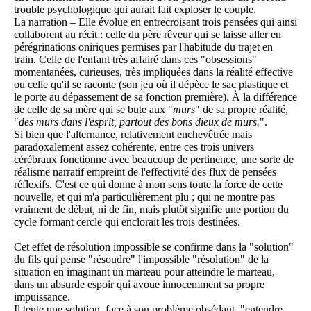
trouble psychologique qui aurait fait exploser le couple.
La narration – Elle évolue en entrecroisant trois pensées qui ainsi
collaborent au récit : celle du père rêveur qui se laisse aller en
pérégrinations oniriques permises par l'habitude du trajet en
train. Celle de l'enfant très affairé dans ces "obsessions"
momentanées, curieuses, très impliquées dans la réalité effective
ou celle qu'il se raconte (son jeu où il dépèce le sac plastique et
le porte au dépassement de sa fonction première). À la différence
de celle de sa mère qui se bute aux "
murs
" de sa propre réalité,
"
des murs dans l'esprit, partout des bons dieux de murs.
".
Si bien que l'alternance, relativement enchevêtrée mais
paradoxalement assez cohérente, entre ces trois univers
cérébraux fonctionne avec beaucoup de pertinence, une sorte de
réalisme narratif empreint de l'effectivité des flux de pensées
réflexifs. C'est ce qui donne à mon sens toute la force de cette
nouvelle, et qui m'a particulièrement plu ; qui ne montre pas
vraiment de début, ni de fin, mais plutôt signifie une portion du
cycle formant cercle qui enclorait les trois destinées.
Cet effet de résolution impossible se confirme dans la "solution"
du fils qui pense "résoudre" l'impossible "résolution" de la
situation en imaginant un marteau pour atteindre le marteau,
dans un absurde espoir qui avoue innocemment sa propre
impuissance.
Il tente une solution, face à son problème obsédant, "entendre