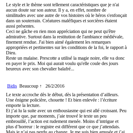
Le style et le thème sont tellement caractéristiques que je n'ai
aucun doute sur son auteur. Il y a, en effet, nombre de
similitudes avec une autre de vos histoires où le héros s'enfonçait
dans un souterrain. Créatures maléfiques et sorcières étaient
aussi présentes.
Ceci ne gâche en rien mon appréciation qui ne peut qu'être
admirative. Surtout dans la restitution de l'ambiance médiévale,
finement rendue. J'ai bien aimé également les remarques
appropriées et pertinentes sur les conditions de la foi, le rapport à
Dieu.
Reste un malaise. Prescotte a utilisé la magie noire, elle va donc
en payer le prix. Moi qui aurait voulu qu'elle coule des jours
heureux avec son chevalier balafré...
Bidis
Beaucoup ↑
26/2/2016
Le texte accroche dès le début, dès la présentation d’ailleurs.
Une énigme policière, chouette ! Et bien enlevée : l’écriture
emporte la lecture.
Et j’ai lu la suite avec un enthousiasme qui est allé croissant. Peu
importe que, par moments, j’aie trouvé le texte un peu
embrouillé, l’action est rudement menée. Moins d’intrigue et
plus d’horreur : le registre est différent que ce que j’attendais.
Mais je n’ai pas perdu au change. Je me suis bien amusée et j’ai