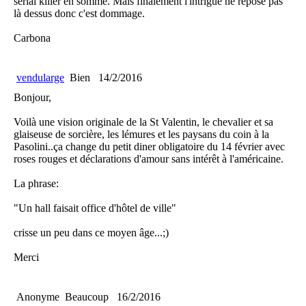
serial killer en somme. Mais finalement l'intrigue ne repose pas
là dessus donc c'est dommage.
Carbona
vendularge
Bien
14/2/2016
Bonjour,
Voilà une vision originale de la St Valentin, le chevalier et sa
glaiseuse de sorcière, les lémures et les paysans du coin à la
Pasolini..ça change du petit diner obligatoire du 14 février avec
roses rouges et déclarations d'amour sans intérêt à l'américaine.
La phrase:
"Un hall faisait office d'hôtel de ville"
crisse un peu dans ce moyen âge...;)
Merci
Anonyme
Beaucoup
16/2/2016