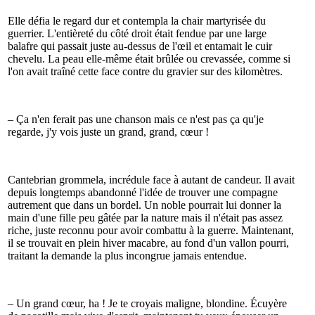
Elle défia le regard dur et contempla la chair martyrisée du
guerrier. L'entièreté du côté droit était fendue par une large
balafre qui passait juste au-dessus de l'œil et entamait le cuir
chevelu. La peau elle-même était brûlée ou crevassée, comme si
l'on avait traîné cette face contre du gravier sur des kilomètres.
– Ça n'en ferait pas une chanson mais ce n'est pas ça qu'je
regarde, j'y vois juste un grand, grand, cœur !
Cantebrian grommela, incrédule face à autant de candeur. Il avait
depuis longtemps abandonné l'idée de trouver une compagne
autrement que dans un bordel. Un noble pourrait lui donner la
main d'une fille peu gâtée par la nature mais il n'était pas assez
riche, juste reconnu pour avoir combattu à la guerre. Maintenant,
il se trouvait en plein hiver macabre, au fond d'un vallon pourri,
traitant la demande la plus incongrue jamais entendue.
– Un grand cœur, ha ! Je te croyais maligne, blondine. Écuyère