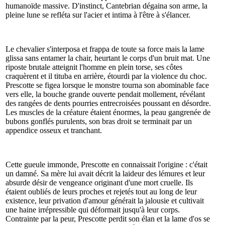
humanoïde massive. D'instinct, Cantebrian dégaina son arme, la
pleine lune se refléta sur l'acier et intima à l'être à s'élancer.
Le chevalier s'interposa et frappa de toute sa force mais la lame
glissa sans entamer la chair, heurtant le corps d'un bruit mat. Une
riposte brutale atteignit l'homme en plein torse, ses côtes
craquèrent et il tituba en arrière, étourdi par la violence du choc.
Prescotte se figea lorsque le monstre tourna son abominable face
vers elle, la bouche grande ouverte pendait mollement, révélant
des rangées de dents pourries entrecroisées poussant en désordre.
Les muscles de la créature étaient énormes, la peau gangrenée de
bubons gonflés purulents, son bras droit se terminait par un
appendice osseux et tranchant.
Cette gueule immonde, Prescotte en connaissait l'origine : c'était
un damné. Sa mère lui avait décrit la laideur des lémures et leur
absurde désir de vengeance originant d'une mort cruelle. Ils
étaient oubliés de leurs proches et rejetés tout au long de leur
existence, leur privation d'amour générait la jalousie et cultivait
une haine irrépressible qui déformait jusqu'à leur corps.
Contrainte par la peur, Prescotte perdit son élan et la lame d'os se