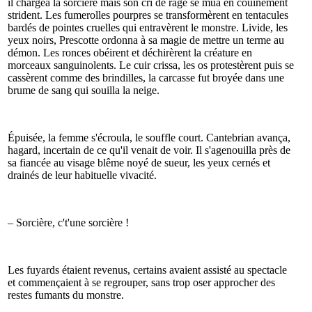
il chargea la sorcière mais son cri de rage se mua en couinement
strident. Les fumerolles pourpres se transformèrent en tentacules
bardés de pointes cruelles qui entravèrent le monstre. Livide, les
yeux noirs, Prescotte ordonna à sa magie de mettre un terme au
démon. Les ronces obéirent et déchirèrent la créature en
morceaux sanguinolents. Le cuir crissa, les os protestèrent puis se
cassèrent comme des brindilles, la carcasse fut broyée dans une
brume de sang qui souilla la neige.
Épuisée, la femme s'écroula, le souffle court. Cantebrian avança,
hagard, incertain de ce qu'il venait de voir. Il s'agenouilla près de
sa fiancée au visage blême noyé de sueur, les yeux cernés et
drainés de leur habituelle vivacité.
– Sorcière, c't'une sorcière !
Les fuyards étaient revenus, certains avaient assisté au spectacle
et commençaient à se regrouper, sans trop oser approcher des
restes fumants du monstre.