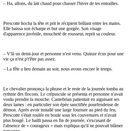
– Ha, allons, du lait chaud pour chasser l'hiver de tes entrailles.
Prescotte hocha la tête et prit le récipient brûlant entre les mains.
Elle baissa son écharpe et but une gorgée. Son visage
d'apparence juvénile, moucheté de rousseur, reprit sa couleur.
– V'là un demi-jour et personne n'est venu. Quinze écus pour une
vie ça n'est p't'être pas assez.
– La fête a lieu demain au soir, nous avons encore le temps.
Le chevalier prononça la phrase et le reste de la journée tomba au
rythme des flocons. Le crépuscule se présenta et personne n'avait
voulu prendre la mouche. Cantebrian patientait en aiguisant ses
deux lames : en particulier son épée sanctifiée pourfendeuse de
démon. Après avoir installé une large fourrure au pied du feu,
Prescotte s'était roulée en boule sous les couvertures et n'avait
plus bougé. Le bailli passa en fin de journée, s'excusant de
l'absence de « courageux » mais expliqua qu'il ne pouvait blâmer
personne.