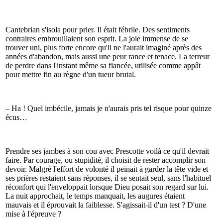
Cantebrian s'isola pour prier. Il était fébrile. Des sentiments
contraires embrouillaient son esprit. La joie immense de se
trouver uni, plus forte encore qu'il ne l'aurait imaginé après des
années d'abandon, mais aussi une peur rance et tenace. La terreur
de perdre dans l'instant même sa fiancée, utilisée comme appât
pour mettre fin au règne d'un tueur brutal.
– Ha ! Quel imbécile, jamais je n'aurais pris tel risque pour quinze
écus…
Prendre ses jambes à son cou avec Prescotte voilà ce qu'il devrait
faire. Par courage, ou stupidité, il choisit de rester accomplir son
devoir. Malgré l'effort de volonté il peinait à garder la tête vide et
ses prières restaient sans réponses, il se sentait seul, sans l'habituel
réconfort qui l'enveloppait lorsque Dieu posait son regard sur lui.
La nuit approchait, le temps manquait, les augures étaient
mauvais et il éprouvait la faiblesse. S'agissait-il d'un test ? D'une
mise à l'épreuve ?