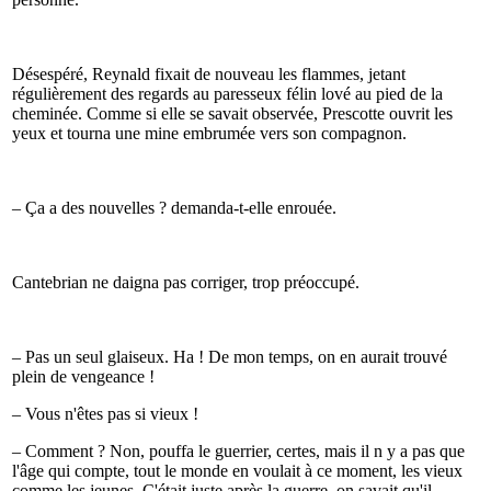
Désespéré, Reynald fixait de nouveau les flammes, jetant
régulièrement des regards au paresseux félin lové au pied de la
cheminée. Comme si elle se savait observée, Prescotte ouvrit les
yeux et tourna une mine embrumée vers son compagnon.
– Ça a des nouvelles ? demanda-t-elle enrouée.
Cantebrian ne daigna pas corriger, trop préoccupé.
– Pas un seul glaiseux. Ha ! De mon temps, on en aurait trouvé
plein de vengeance !
– Vous n'êtes pas si vieux !
– Comment ? Non, pouffa le guerrier, certes, mais il n y a pas que
l'âge qui compte, tout le monde en voulait à ce moment, les vieux
comme les jeunes. C'était juste après la guerre, on savait qu'il