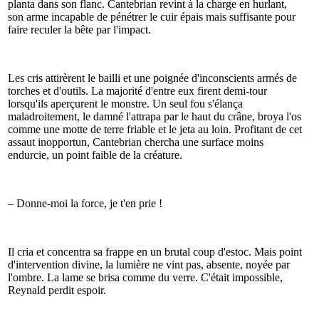
planta dans son flanc. Cantebrian revint à la charge en hurlant,
son arme incapable de pénétrer le cuir épais mais suffisante pour
faire reculer la bête par l'impact.
Les cris attirèrent le bailli et une poignée d'inconscients armés de
torches et d'outils. La majorité d'entre eux firent demi-tour
lorsqu'ils aperçurent le monstre. Un seul fou s'élança
maladroitement, le damné l'attrapa par le haut du crâne, broya l'os
comme une motte de terre friable et le jeta au loin. Profitant de cet
assaut inopportun, Cantebrian chercha une surface moins
endurcie, un point faible de la créature.
– Donne-moi la force, je t'en prie !
Il cria et concentra sa frappe en un brutal coup d'estoc. Mais point
d'intervention divine, la lumière ne vint pas, absente, noyée par
l'ombre. La lame se brisa comme du verre. C'était impossible,
Reynald perdit espoir.