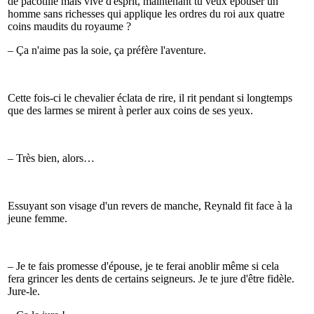
de pacotille mais vive d'esprit, maintenant tu veux épouser un
homme sans richesses qui applique les ordres du roi aux quatre
coins maudits du royaume ?
– Ça n'aime pas la soie, ça préfère l'aventure.
Cette fois-ci le chevalier éclata de rire, il rit pendant si longtemps
que des larmes se mirent à perler aux coins de ses yeux.
– Très bien, alors…
Essuyant son visage d'un revers de manche, Reynald fit face à la
jeune femme.
– Je te fais promesse d'épouse, je te ferai anoblir même si cela
fera grincer les dents de certains seigneurs. Je te jure d'être fidèle.
Jure-le.