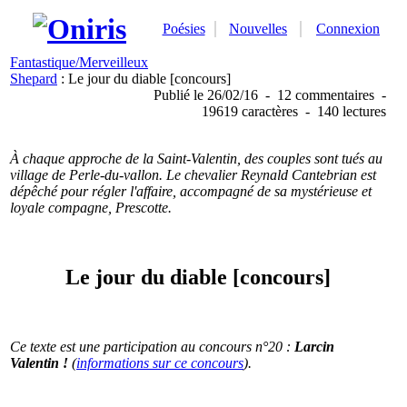
Poésies
Nouvelles
Connexion
Fantastique/Merveilleux
Shepard
: Le jour du diable [concours]
Publié
le 26/02/16
-
12 commentaires
-
19619 caractères
-
140 lectures
À chaque approche de la Saint-Valentin, des couples sont tués au
village de Perle-du-vallon. Le chevalier Reynald Cantebrian est
dépêché pour régler l'affaire, accompagné de sa mystérieuse et
loyale compagne, Prescotte.
Le jour du diable [concours]
Ce texte est une participation au concours n°20 :
Larcin
Valentin !
(
informations sur ce concours
).