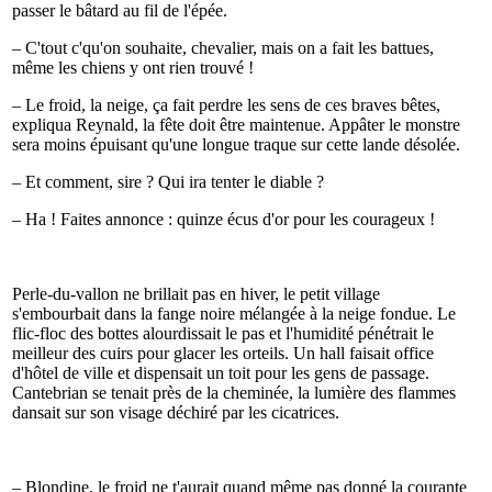
passer le bâtard au fil de l'épée.
– C'tout c'qu'on souhaite, chevalier, mais on a fait les battues,
même les chiens y ont rien trouvé !
– Le froid, la neige, ça fait perdre les sens de ces braves bêtes,
expliqua Reynald, la fête doit être maintenue. Appâter le monstre
sera moins épuisant qu'une longue traque sur cette lande désolée.
– Et comment, sire ? Qui ira tenter le diable ?
– Ha ! Faites annonce : quinze écus d'or pour les courageux !
Perle-du-vallon ne brillait pas en hiver, le petit village
s'embourbait dans la fange noire mélangée à la neige fondue. Le
flic-floc des bottes alourdissait le pas et l'humidité pénétrait le
meilleur des cuirs pour glacer les orteils. Un hall faisait office
d'hôtel de ville et dispensait un toit pour les gens de passage.
Cantebrian se tenait près de la cheminée, la lumière des flammes
dansait sur son visage déchiré par les cicatrices.
– Blondine, le froid ne t'aurait quand même pas donné la courante