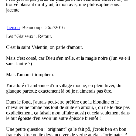
trouvé plaisant qu’il y ait, à mon avis, une philosophie sous-
jacente.
hersen
Beaucoup
26/2/2016
Les "Glaiseux". Retour.
C'est la saint-Valentin, on parle d'amour.
Mais c'est corsé, car Dieu s'en mêle, et la magie noire (l'un va-t-il
sans l'autre ?)
Mais l'amour triomphera.
J'ai adoré c't'ambiance d'un village moche, en plein hiver, du
glauque partout; exactement là où je n'aimerais pas être.
Dans le fond, j'aurais peut-être préféré que la blondine et le
chevalier ne tombe pas tout de suite en amour, ( ou ne le dise pas
explicitement, ça faisait mon affaire aussi) et cela seulement dans
le but égoïste d'en avoir un autre épisode bientôt !
Une petite question :"originant" ça le fait pô, j'crois ben en bon
français. Une petite déviance vers le verbe anglais "originate" ?