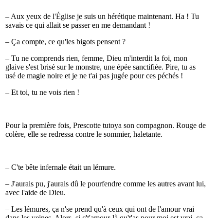
– Aux yeux de l'Église je suis un hérétique maintenant. Ha ! Tu
savais ce qui allait se passer en me demandant !
– Ça compte, ce qu'les bigots pensent ?
– Tu ne comprends rien, femme, Dieu m'interdit la foi, mon
glaive s'est brisé sur le monstre, une épée sanctifiée. Pire, tu as
usé de magie noire et je ne t'ai pas jugée pour ces péchés !
– Et toi, tu ne vois rien !
Pour la première fois, Prescotte tutoya son compagnon. Rouge de
colère, elle se redressa contre le sommier, haletante.
– C'te bête infernale était un lémure.
– J'aurais pu, j'aurais dû le pourfendre comme les autres avant lui,
avec l'aide de Dieu.
– Les lémures, ça n'se prend qu'à ceux qui ont de l'amour vrai
dans les veines. Alors, si c't'amour-là qu't'as pour moi est vrai, ça