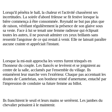
Lorsqu'il pénétra le hall, la chaleur et l'activité chassèrent ses
incertitudes. La soirée d'abord frileuse se fit festive lorsque la
bière commença à être consommée. Reynald ne but pas plus que
de raison, vérifiant régulièrement la présence de son glaive sous
sa veste. Face à lui se tenait une femme radieuse qui éclipsait
toutes les autres, il ne pouvait admirer ces yeux brillants sans
ressentir l'angoisse de ce qui restait à venir. Elle ne laissait paraître
aucune crainte et appréciait l'instant.
Lorsque la mi-nuit approcha les verres furent trinqués en
l'honneur du couple. Les fiancés se levèrent et se joignirent au
centre de la salle, acclamés par l'ensemble du village. Ils
entamèrent leur marche vers l'extérieur. Chaque pas accentuait les
doutes de Cantebrian, son bonheur teinté d'amertume, entaché par
l'impression de conduire sa future femme au billot.
Ils franchirent le seuil et leurs mains se serrèrent. Les jambes du
chevalier peinaient à le maintenir.