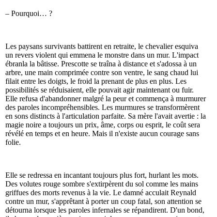
– Pourquoi… ?
Les paysans survivants battirent en retraite, le chevalier esquiva
un revers violent qui emmena le monstre dans un mur. L'impact
ébranla la bâtisse. Prescotte se traîna à distance et s'adossa à un
arbre, une main comprimée contre son ventre, le sang chaud lui
filait entre les doigts, le froid la prenant de plus en plus. Les
possibilités se réduisaient, elle pouvait agir maintenant ou fuir.
Elle refusa d'abandonner malgré la peur et commença à murmurer
des paroles incompréhensibles. Les murmures se transformèrent
en sons distincts à l'articulation parfaite. Sa mère l'avait avertie : la
magie noire a toujours un prix, âme, corps ou esprit, le coût sera
révélé en temps et en heure. Mais il n'existe aucun courage sans
folie.
Elle se redressa en incantant toujours plus fort, hurlant les mots.
Des volutes rouge sombre s'extirpèrent du sol comme les mains
griffues des morts revenus à la vie. Le damné acculait Reynald
contre un mur, s'apprêtant à porter un coup fatal, son attention se
détourna lorsque les paroles infernales se répandirent. D'un bond,