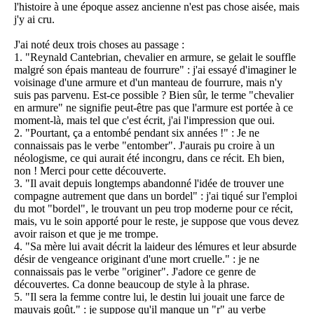
l'histoire à une époque assez ancienne n'est pas chose aisée, mais
j'y ai cru.
J'ai noté deux trois choses au passage :
1. "Reynald Cantebrian, chevalier en armure, se gelait le souffle
malgré son épais manteau de fourrure" : j'ai essayé d'imaginer le
voisinage d'une armure et d'un manteau de fourrure, mais n'y
suis pas parvenu. Est-ce possible ? Bien sûr, le terme "chevalier
en armure" ne signifie peut-être pas que l'armure est portée à ce
moment-là, mais tel que c'est écrit, j'ai l'impression que oui.
2. "Pourtant, ça a entombé pendant six années !" : Je ne
connaissais pas le verbe "entomber". J'aurais pu croire à un
néologisme, ce qui aurait été incongru, dans ce récit. Eh bien,
non ! Merci pour cette découverte.
3. "Il avait depuis longtemps abandonné l'idée de trouver une
compagne autrement que dans un bordel" : j'ai tiqué sur l'emploi
du mot "bordel", le trouvant un peu trop moderne pour ce récit,
mais, vu le soin apporté pour le reste, je suppose que vous devez
avoir raison et que je me trompe.
4. "Sa mère lui avait décrit la laideur des lémures et leur absurde
désir de vengeance originant d'une mort cruelle." : je ne
connaissais pas le verbe "originer". J'adore ce genre de
découvertes. Ca donne beaucoup de style à la phrase.
5. "Il sera la femme contre lui, le destin lui jouait une farce de
mauvais goût." : je suppose qu'il manque un "r" au verbe