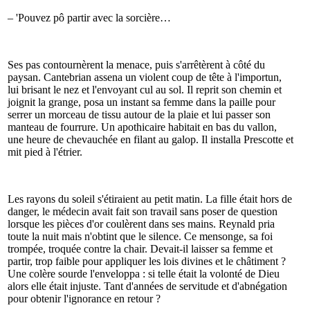
– 'Pouvez pô partir avec la sorcière…
Ses pas contournèrent la menace, puis s'arrêtèrent à côté du
paysan. Cantebrian assena un violent coup de tête à l'importun,
lui brisant le nez et l'envoyant cul au sol. Il reprit son chemin et
joignit la grange, posa un instant sa femme dans la paille pour
serrer un morceau de tissu autour de la plaie et lui passer son
manteau de fourrure. Un apothicaire habitait en bas du vallon,
une heure de chevauchée en filant au galop. Il installa Prescotte et
mit pied à l'étrier.
Les rayons du soleil s'étiraient au petit matin. La fille était hors de
danger, le médecin avait fait son travail sans poser de question
lorsque les pièces d'or coulèrent dans ses mains. Reynald pria
toute la nuit mais n'obtint que le silence. Ce mensonge, sa foi
trompée, troquée contre la chair. Devait-il laisser sa femme et
partir, trop faible pour appliquer les lois divines et le châtiment ?
Une colère sourde l'enveloppa : si telle était la volonté de Dieu
alors elle était injuste. Tant d'années de servitude et d'abnégation
pour obtenir l'ignorance en retour ?