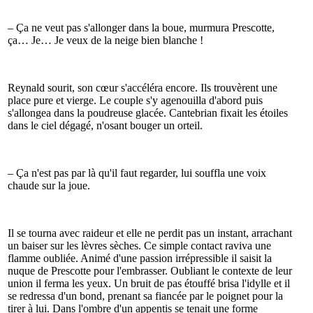
– Ça ne veut pas s'allonger dans la boue, murmura Prescotte,
ça… Je… Je veux de la neige bien blanche !
Reynald sourit, son cœur s'accéléra encore. Ils trouvèrent une
place pure et vierge. Le couple s'y agenouilla d'abord puis
s'allongea dans la poudreuse glacée. Cantebrian fixait les étoiles
dans le ciel dégagé, n'osant bouger un orteil.
– Ça n'est pas par là qu'il faut regarder, lui souffla une voix
chaude sur la joue.
Il se tourna avec raideur et elle ne perdit pas un instant, arrachant
un baiser sur les lèvres sèches. Ce simple contact raviva une
flamme oubliée. Animé d'une passion irrépressible il saisit la
nuque de Prescotte pour l'embrasser. Oubliant le contexte de leur
union il ferma les yeux. Un bruit de pas étouffé brisa l'idylle et il
se redressa d'un bond, prenant sa fiancée par le poignet pour la
tirer à lui. Dans l'ombre d'un appentis se tenait une forme