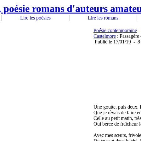
Lire les poésies
Lire les romans
Poésie contemporaine
Castelmore
: Passagère 
Publié
le 17/01/19
-
8
Une goutte, puis deux, 
Que je rêvais de faire e
Celle au petit matin, trè
Qui berce de fraîcheur le
Avec mes sœurs, frivole 
De ce saut dans le ciel,