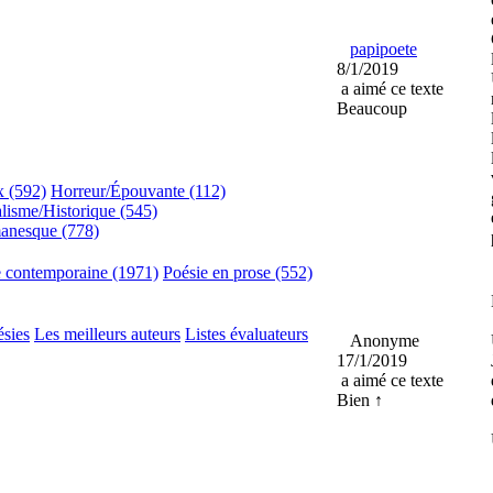
papipoete
8/1/2019
a aimé ce texte
Beaucoup
x (592)
Horreur/Épouvante (112)
lisme/Historique (545)
anesque (778)
e contemporaine (1971)
Poésie en prose (552)
ésies
Les meilleurs auteurs
Listes évaluateurs
Anonyme
17/1/2019
a aimé ce texte
Bien ↑