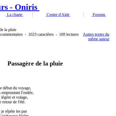
La charte
Centre d'Aide
Forums
de la pluie
 commentaires
-
1023 caractères
-
169 lectures
Autres textes du
même auteur
Passagère de la pluie
le début du voyage,
n empruntant l'ondée,
s légère et volage,
 retour de l'été.
je répète les pas
 l’arabesque légère,