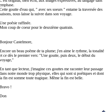
C'est original, bien écrit, aux images expressives, au langage sans
emphase.
Cette goutte d'eau qui, " avec ses soeurs " entame la traversée des
saisons, nous laisse la suivre dans son voyage.
Une poésie raffinée.
Mon coup de coeur pour le deuxième quatrain.
Bonjour Castelmore,
Encore un beau poème de ta plume; j'en aime le rythme, la tonalité
et ce dès le premier vers: "Une goutte, puis deux, le début du
voyage,"
En tant que lecteur, j'imagine ces gouttes me raconter leur passage
dans notre monde trop physique, elles qui sont si poétiques et dont
la fin est somme toute tragique. Même la fin est belle.
Bravo !
Don