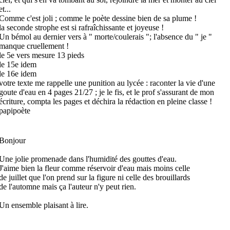
et...
Comme c'est joli ; comme le poète dessine bien de sa plume !
la seconde strophe est si rafraîchissante et joyeuse !
Un bémol au dernier vers à " morte/coulerais "; l'absence du " je "
manque cruellement !
le 5e vers mesure 13 pieds
le 15e idem
le 16e idem
votre texte me rappelle une punition au lycée : raconter la vie d'une
goute d'eau en 4 pages 21/27 ; je le fis, et le prof s'assurant de mon
écriture, compta les pages et déchira la rédaction en pleine classe !
papipoète
Bonjour
Une jolie promenade dans l'humidité des gouttes d'eau.
J'aime bien la fleur comme réservoir d'eau mais moins celle
de juillet que l'on prend sur la figure ni celle des brouillards
de l'automne mais ça l'auteur n'y peut rien.
Un ensemble plaisant à lire.