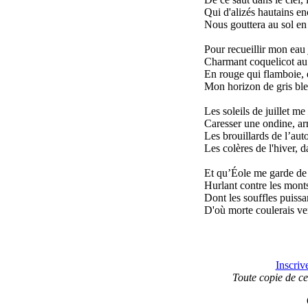
Qui d'alizés hautains en
Nous gouttera au sol en 
Pour recueillir mon eau j
Charmant coquelicot a
En rouge qui flamboie, 
Mon horizon de gris bleu
Les soleils de juillet me
Caresser une ondine, arr
Les brouillards de l’aut
Les colères de l'hiver, 
Et qu’Éole me garde de s
Hurlant contre les monts
Dont les souffles puissa
D'où morte coulerais ver
Inscriv
Toute copie de ce 