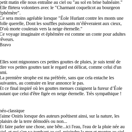
petit matin elle nous entraîne au ciel ou "au sol en brise balnéaire."
Elle flirtera volontiers avec le "Charmant coquelicot au bourgeon
éphémère".
Ce sera moins agréable lorsque "Éole Hurlant contre les monts une
folle querelle, Dont les souffles puissants m’élèveraient aux cieux,
D'où morte coulerais vers la neige éternelle."
Ce voyage imaginaire et éphémère est comme un conte pour adultes
rêveurs.
Bravo
Elles sont mignonnes ces petites gouttes de pluies, je suis tenté de
dire vos petites gouttes tant le regard est délicat, comme celui d'un
ami.
La première strophe est ma préférée, sans que cela entache les
suivantes, au contraire en leur annonce le pas.
Et ce final inspiré où les gouttes menues craignent la fureur d’Éole
autant que celui d'être figée en neige éternelle. Très sympathique !
néo-classique
j'aime Oniris lorsque des auteurs poétisent ainsi, sur la nature, les
plaisirs de la terre démodés ou non...
Et faire parler une chose, une bête...ici l'eau, l'eau de la pluie née au
ciel, et qui s'en va tombant au sol, rejoindre la mer et monter au ciel