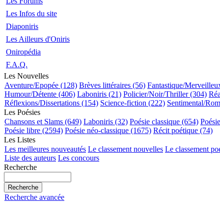
Les Forums
Les Infos du site
Diaponiris
Les Ailleurs d'Oniris
Oniropédia
F.A.Q.
Les Nouvelles
Aventure/Epopée (128)
Brèves littéraires (56)
Fantastique/Merveilleu
Humour/Détente (406)
Laboniris (21)
Policier/Noir/Thriller (304)
Réa
Réflexions/Dissertations (154)
Science-fiction (222)
Sentimental/Rom
Les Poésies
Chansons et Slams (649)
Laboniris (32)
Poésie classique (654)
Poési
Poésie libre (2594)
Poésie néo-classique (1675)
Récit poétique (74)
Les Listes
Les meilleures nouveautés
Le classement nouvelles
Le classement po
Liste des auteurs
Les concours
Recherche
Recherche avancée