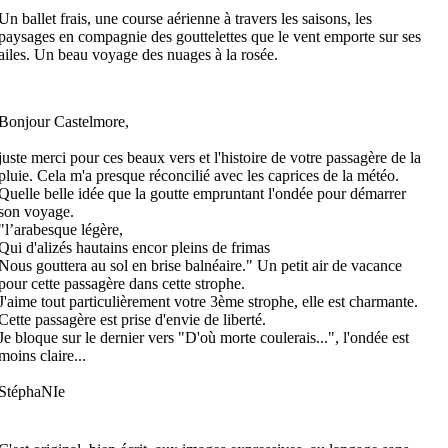
Un ballet frais, une course aérienne à travers les saisons, les
paysages en compagnie des gouttelettes que le vent emporte sur ses
ailes. Un beau voyage des nuages à la rosée.
Bonjour Castelmore,
juste merci pour ces beaux vers et l'histoire de votre passagère de la
pluie. Cela m'a presque réconcilié avec les caprices de la météo.
Quelle belle idée que la goutte empruntant l'ondée pour démarrer
son voyage.
"l’arabesque légère,
Qui d'alizés hautains encor pleins de frimas
Nous gouttera au sol en brise balnéaire." Un petit air de vacance
pour cette passagère dans cette strophe.
J'aime tout particulièrement votre 3ème strophe, elle est charmante.
Cette passagère est prise d'envie de liberté.
Je bloque sur le dernier vers "D'où morte coulerais...", l'ondée est
moins claire...
StéphaNIe