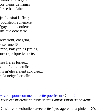
cor pleins de frimas
brise balnéaire.
e choisirai la fleur,
u bourgeon éphémère,
égayant de couleur
té et d'ocre terre.
 reverront, chagrins,
oser une fête...
omne, balayer les jardins,
danser quelque tempête.
es frères furieux,
 une folle querelle,
nts m’élèveraient aux cieux,
s la neige éternelle.
ez-vous pour commenter cette poésie sur Oniris !
texte est strictement interdite sans autorisation de l'auteur.
On s'envole volontiers avec cette "passagère de la pluie". Dès le