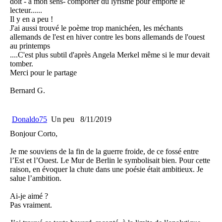
doit - à mon sens- comporter du lyrisme pour emporte le
lecteur......
Il y en a peu !
J'ai aussi trouvé le poème trop manichéen, les méchants
allemands de l'est en hiver contre les bons allemands de l'ouest
au printemps
....C'est plus subtil d'après Angela Merkel même si le mur devait
tomber.
Merci pour le partage
Bernard G.
Donaldo75
Un peu
8/11/2019
Bonjour Corto,
Je me souviens de la fin de la guerre froide, de ce fossé entre
l’Est et l’Ouest. Le Mur de Berlin le symbolisait bien. Pour cette
raison, en évoquer la chute dans une poésie était ambitieux. Je
salue l’ambition.
Ai-je aimé ?
Pas vraiment.