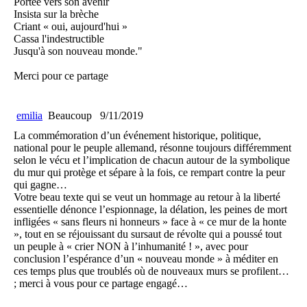
Portée vers son avenir
Insista sur la brèche
Criant « oui, aujourd'hui »
Cassa l'indestructible
Jusqu'à son nouveau monde."
Merci pour ce partage
emilia
Beaucoup
9/11/2019
La commémoration d’un événement historique, politique,
national pour le peuple allemand, résonne toujours différemment
selon le vécu et l’implication de chacun autour de la symbolique
du mur qui protège et sépare à la fois, ce rempart contre la peur
qui gagne…
Votre beau texte qui se veut un hommage au retour à la liberté
essentielle dénonce l’espionnage, la délation, les peines de mort
infligées « sans fleurs ni honneurs » face à « ce mur de la honte
», tout en se réjouissant du sursaut de révolte qui a poussé tout
un peuple à « crier NON à l’inhumanité ! », avec pour
conclusion l’espérance d’un « nouveau monde » à méditer en
ces temps plus que troublés où de nouveaux murs se profilent…
; merci à vous pour ce partage engagé…