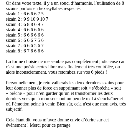
Or dans votre texte, il y a un souci d’harmonie, l’utilisation de 8
sizains parfois en hexasyllabes respectés.
sizain 1 : 6 6 6 6 7 5
sizain 2 : 9 9 10 9 10 7
sizain 3 : 6 8 8 6 9 7
sizain 4 : 6 6 6 6 6 6
sizain 5 : 6 6 6 6 6 6
sizain 6 : 6 6 6 7 5 6
sizain 7 : 6 6 6 5 6 7
sizain 8 : 6 7 6 6 6 6
La forme choisie ne me semble pas complètement judicieuse car
c’est une poésie certes libre mais finalement très contrôlée, ou
alors inconsciemment, vous retombez sur vos 6 pieds !
Personnellement, je retravaillerais les deux derniers sizains pour
leur donner plus de force en supprimant soit « s’ébrécha » soit
« brèche » pour n’en garder qu’un et transformer les deux
derniers vers qui à mon sens ont un peu de mal à s’enchaîner et
où l’émotion peine à venir. Bien sûr, cela n'est que mon avis, très
subjectif.
Cela étant dit, vous m’avez donné envie d’écrire sur cet
événement ! Merci pour ce partage.