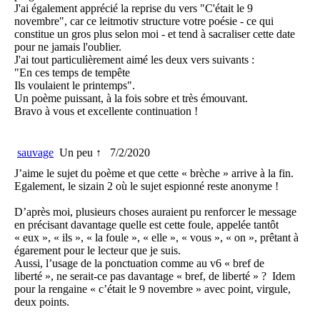
J'ai également apprécié la reprise du vers "C'était le 9
novembre", car ce leitmotiv structure votre poésie - ce qui
constitue un gros plus selon moi - et tend à sacraliser cette date
pour ne jamais l'oublier.
J'ai tout particulièrement aimé les deux vers suivants :
"En ces temps de tempête
Ils voulaient le printemps".
Un poème puissant, à la fois sobre et très émouvant.
Bravo à vous et excellente continuation !
sauvage
Un peu ↑
7/2/2020
J’aime le sujet du poème et que cette « brèche » arrive à la fin.
Egalement, le sizain 2 où le sujet espionné reste anonyme !
D’après moi, plusieurs choses auraient pu renforcer le message
en précisant davantage quelle est cette foule, appelée tantôt
« eux », « ils », « la foule », « elle », « vous », « on », prêtant à
égarement pour le lecteur que je suis.
Aussi, l’usage de la ponctuation comme au v6 « bref de
liberté », ne serait-ce pas davantage « bref, de liberté » ? Idem
pour la rengaine « c’était le 9 novembre » avec point, virgule,
deux points.