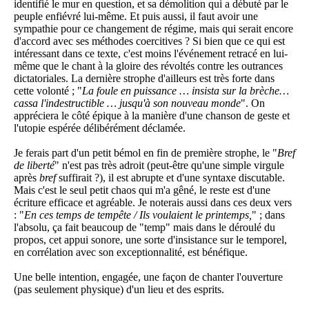
identifié le mur en question, et sa démolition qui a débuté par le
peuple enfiévré lui-même. Et puis aussi, il faut avoir une
sympathie pour ce changement de régime, mais qui serait encore
d'accord avec ses méthodes coercitives ? Si bien que ce qui est
intéressant dans ce texte, c'est moins l'événement retracé en lui-
même que le chant à la gloire des révoltés contre les outrances
dictatoriales. La dernière strophe d'ailleurs est très forte dans
cette volonté ; "
La foule en puissance … insista sur la brèche…
cassa l'indestructible … jusqu'à son nouveau monde
". On
appréciera le côté épique à la manière d'une chanson de geste et
l'utopie espérée délibérément déclamée.
Je ferais part d'un petit bémol en fin de première strophe, le "
Bref
de liberté
" n'est pas très adroit (peut-être qu'une simple virgule
après
bref
suffirait ?), il est abrupte et d'une syntaxe discutable.
Mais c'est le seul petit chaos qui m'a gêné, le reste est d'une
écriture efficace et agréable. Je noterais aussi dans ces deux vers
: "
En ces temps de tempête / Ils voulaient le printemps,
" ; dans
l'absolu, ça fait beaucoup de "temp" mais dans le déroulé du
propos, cet appui sonore, une sorte d'insistance sur le temporel,
en corrélation avec son exceptionnalité, est bénéfique.
Une belle intention, engagée, une façon de chanter l'ouverture
(pas seulement physique) d'un lieu et des esprits.