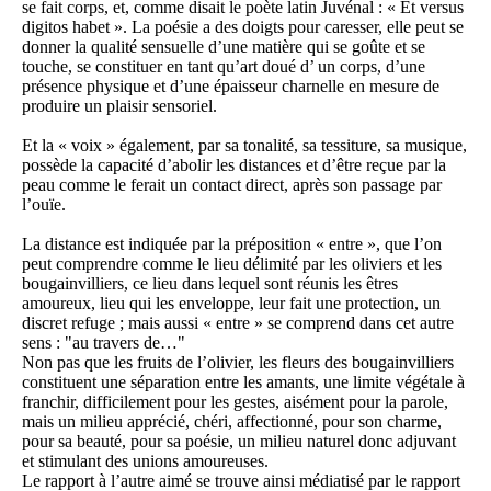
se fait corps, et, comme disait le poète latin Juvénal : « Et versus
digitos habet ». La poésie a des doigts pour caresser, elle peut se
donner la qualité sensuelle d’une matière qui se goûte et se
touche, se constituer en tant qu’art doué d’ un corps, d’une
présence physique et d’une épaisseur charnelle en mesure de
produire un plaisir sensoriel.
Et la « voix » également, par sa tonalité, sa tessiture, sa musique,
possède la capacité d’abolir les distances et d’être reçue par la
peau comme le ferait un contact direct, après son passage par
l’ouïe.
La distance est indiquée par la préposition « entre », que l’on
peut comprendre comme le lieu délimité par les oliviers et les
bougainvilliers, ce lieu dans lequel sont réunis les êtres
amoureux, lieu qui les enveloppe, leur fait une protection, un
discret refuge ; mais aussi « entre » se comprend dans cet autre
sens : "au travers de…"
Non pas que les fruits de l’olivier, les fleurs des bougainvilliers
constituent une séparation entre les amants, une limite végétale à
franchir, difficilement pour les gestes, aisément pour la parole,
mais un milieu apprécié, chéri, affectionné, pour son charme,
pour sa beauté, pour sa poésie, un milieu naturel donc adjuvant
et stimulant des unions amoureuses.
Le rapport à l’autre aimé se trouve ainsi médiatisé par le rapport