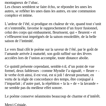
montagneux de l’ubac.
Les choses semblent se faire écho, se répondre les unes les
autres, se refléter les unes dans les autres, en une communion
complice et intime.
L’ardeur de l’été, si prodigue en chaleur de vie, quand tout s’unit
et s’entremêle, favorise le rapprochement d’un foyer fusionnel,
celui des corps qui embaument, fleurissent, qui « fleurent » et
s’effleurent tout imprégnés de la saison ensoleillée, de la belle
saison de l’intimité.
Le vers final clôt le poème sur la saveur de l’été, par le goût de
l’amande arrivée à maturité, son goût raffiné sur des lèvres
accolées lors de l’union accomplie, toute distance abolie.
Ce quintil présente cependant, semble-t-il, d’un point de vue
formel, deux faiblesses : comme Myndie l’a signalé, « fleure » -
le verbe écrit ainsi, il est vrai, est si joli ! devrait pourtant, en
vertu de la règle de concordance des temps, être conjugué à
l’imparfait ; d’autre part, la répétition « la la » de « la lavande »
ne semble pas du meilleur effet sonore.
Le poème conserve néanmoins beaucoup de charme et d’intérêt.
Merci Cristale.