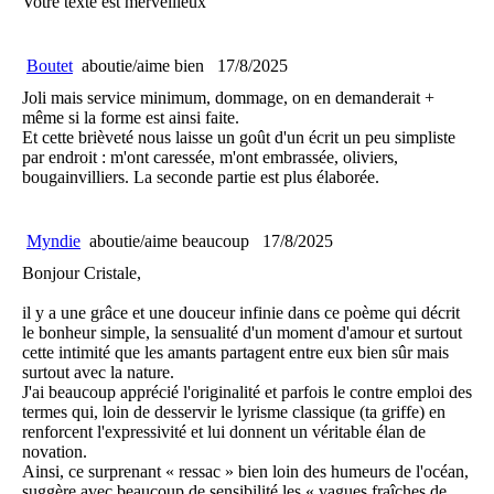
Votre texte est merveilleux
Boutet
aboutie/aime bien
17/8/2025
Joli mais service minimum, dommage, on en demanderait +
même si la forme est ainsi faite.
Et cette brièveté nous laisse un goût d'un écrit un peu simpliste
par endroit : m'ont caressée, m'ont embrassée, oliviers,
bougainvilliers. La seconde partie est plus élaborée.
Myndie
aboutie/aime beaucoup
17/8/2025
Bonjour Cristale,
il y a une grâce et une douceur infinie dans ce poème qui décrit
le bonheur simple, la sensualité d'un moment d'amour et surtout
cette intimité que les amants partagent entre eux bien sûr mais
surtout avec la nature.
J'ai beaucoup apprécié l'originalité et parfois le contre emploi des
termes qui, loin de desservir le lyrisme classique (ta griffe) en
renforcent l'expressivité et lui donnent un véritable élan de
novation.
Ainsi, ce surprenant « ressac » bien loin des humeurs de l'océan,
suggère avec beaucoup de sensibilité les « vagues fraîches de