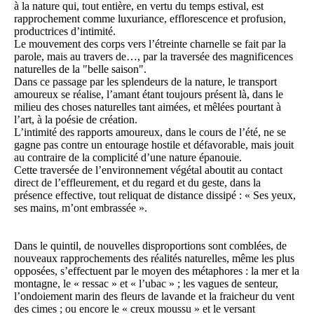
à la nature qui, tout entière, en vertu du temps estival, est
rapprochement comme luxuriance, efflorescence et profusion,
productrices d’intimité.
Le mouvement des corps vers l’étreinte charnelle se fait par la
parole, mais au travers de…, par la traversée des magnificences
naturelles de la "belle saison".
Dans ce passage par les splendeurs de la nature, le transport
amoureux se réalise, l’amant étant toujours présent là, dans le
milieu des choses naturelles tant aimées, et mêlées pourtant à
l’art, à la poésie de création.
L’intimité des rapports amoureux, dans le cours de l’été, ne se
gagne pas contre un entourage hostile et défavorable, mais jouit
au contraire de la complicité d’une nature épanouie.
Cette traversée de l’environnement végétal aboutit au contact
direct de l’effleurement, et du regard et du geste, dans la
présence effective, tout reliquat de distance dissipé : « Ses yeux,
ses mains, m’ont embrassée ».
Dans le quintil, de nouvelles disproportions sont comblées, de
nouveaux rapprochements des réalités naturelles, même les plus
opposées, s’effectuent par le moyen des métaphores : la mer et la
montagne, le « ressac » et « l’ubac » ; les vagues de senteur,
l’ondoiement marin des fleurs de lavande et la fraicheur du vent
des cimes ; ou encore le « creux moussu » et le versant