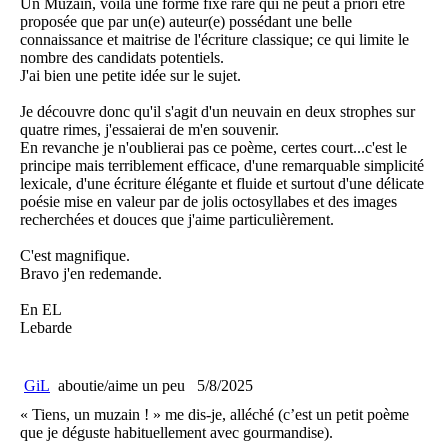
Un Muzain, voilà une forme fixe rare qui ne peut a priori être
proposée que par un(e) auteur(e) possédant une belle
connaissance et maitrise de l'écriture classique; ce qui limite le
nombre des candidats potentiels.
J'ai bien une petite idée sur le sujet.
Je découvre donc qu'il s'agit d'un neuvain en deux strophes sur
quatre rimes, j'essaierai de m'en souvenir.
En revanche je n'oublierai pas ce poème, certes court...c'est le
principe mais terriblement efficace, d'une remarquable simplicité
lexicale, d'une écriture élégante et fluide et surtout d'une délicate
poésie mise en valeur par de jolis octosyllabes et des images
recherchées et douces que j'aime particulièrement.
C'est magnifique.
Bravo j'en redemande.
En EL
Lebarde
GiL
aboutie/aime un peu
5/8/2025
« Tiens, un muzain ! » me dis-je, alléché (c’est un petit poème
que je déguste habituellement avec gourmandise).