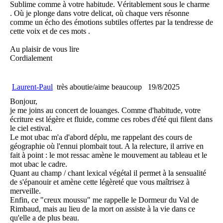
Sublime comme à votre habitude. Véritablement sous le charme
. Où je plonge dans votre delicat, où chaque vers résonne
comme un écho des émotions subtiles offertes par la tendresse de
cette voix et de ces mots .
Au plaisir de vous lire
Cordialement
Laurent-Paul
très aboutie/aime beaucoup
19/8/2025
Bonjour,
je me joins au concert de louanges. Comme d'habitude, votre
écriture est légère et fluide, comme ces robes d'été qui filent dans
le ciel estival.
Le mot ubac m'a d'abord déplu, me rappelant des cours de
géographie où l'ennui plombait tout. A la relecture, il arrive en
fait à point : le mot ressac amène le mouvement au tableau et le
mot ubac le cadre.
Quant au champ / chant lexical végétal il permet à la sensualité
de s'épanouir et amène cette légèreté que vous maîtrisez à
merveille.
Enfin, ce "creux moussu" me rappelle le Dormeur du Val de
Rimbaud, mais au lieu de la mort on assiste à la vie dans ce
qu'elle a de plus beau.