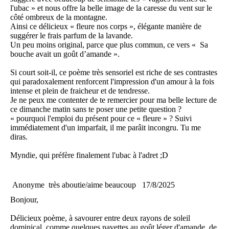
l'ubac » et nous offre la belle image de la caresse du vent sur le
côté ombreux de la montagne.
Ainsi ce délicieux « fleure nos corps », élégante manière de
suggérer le frais parfum de la lavande.
Un peu moins original, parce que plus commun, ce vers « Sa
bouche avait un goût d’amande ».
Si court soit-il, ce poème très sensoriel est riche de ses contrastes
qui paradoxalement renforcent l'impression d'un amour à la fois
intense et plein de fraicheur et de tendresse.
Je ne peux me contenter de te remercier pour ma belle lecture de
ce dimanche matin sans te poser une petite question ?
« pourquoi l'emploi du présent pour ce « fleure » ? Suivi
immédiatement d'un imparfait, il me parâit incongru. Tu me
diras.
Myndie, qui préfère finalement l'ubac à l'adret ;D
Anonyme
très aboutie/aime beaucoup
17/8/2025
Bonjour,
Délicieux poème, à savourer entre deux rayons de soleil
dominical, comme quelques navettes au goût léger d'amande, de