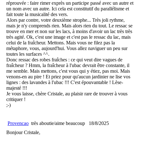
réprouvée : faire rimer exprès un participe passé avec un autre et
un nom avec un autre. Ici cela est constitutif du parallélisme et
fait toute la musicalité des vers.
Alors par contre, votre deuxième strophe... Très joli rythme,
mais je n'y comprends rien. Mais alors rien du tout. Le ressac se
trouve en mer et non sur les lacs, à moins d'avoir un lac très très
très agité. Ok, c'est une image et c'est pas le ressac du lac, mais
celui de la fraîcheur. Mettons. Mais vous ne filez pas la
métaphore, vous, aujourd'hui. Vous allez naviguer un peu sur
toutes les surfaces ^^.
Donc ressac des robes fraîches : ce qui veut dire vagues de
fraîcheur ? Hmm, la fraîcheur à l'ubac devrait être constante, il
me semble. Mais mettons, c'est vous qui y étiez, pas moi. Mais
venons-en au pire ! Et priez pour qu'aucun jardinier ne lise vos
lignes : des lavandes à l'ubac !!! C'est épouvantable ! Lèse-
majesté !!!
Je vous laisse, chère Cristale, au plaisir rare de trouver à vous
critiquer !
;-)
Provencao
très aboutie/aime beaucoup
18/8/2025
Bonjour Cristale,