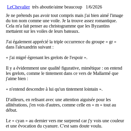
LeChevalier
très aboutie/aime beaucoup
1/6/2026
Je ne prétends pas avoir tout compris mais j'ai bien aimé l'image
du ton nom comme une voile. Je la trouve assez romantique.
Cela m'a fait penser au christogramme que les Byzantins
mettaient sur les voiles de leurs bateaux.
J'ai également apprécié la triple occurrence du groupe « gr »
dans l'alexandrin suivant :
« j'ai migré égrenant les grelots de l'espoir ».
Il y a évidemment une qualité figurative, mimétique : on entend
les grelots, comme le tintement dans ce vers de Mallarmé que
j'aime bien :
« n'entend descendre à lui qu'un tintement lointain ».
D'ailleurs, en relisant avec une attention aiguisée pour les
allitérations, j'en vois d'autres, comme celle en « m » tout au
début.
Le « cyan » au dernier vers me surprend car j'y vois une couleur
et une évocation du cyanure. C'est sans doute voulu.