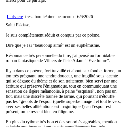
Merci pour ce partage.
Lariviere
très aboutie/aime beaucoup
6/6/2026
Salut Eskisse,
Je suis complètement séduit et conquis par ce poème.
Dire que je l'ai "beaucoup aimé" est un euphémisme.
Résonnance très personnelle du titre, j'ai pensé au formidable
roman fantastique de Villiers de l'Isle Adam "l'Eve future".
Il y a dans ce poème, fort travaillé et abouti sur fond et forme, un
ton très prégnant, une tendre douceur, une fragilité sous jacente
qui se dégage du thème et de son traitement, bien servi par une
écriture qui préserve l'énigmatique, tout en communiquant une
sensation de lègère mélancolie, à peine "esquissé", non pas un
flot, mais une discrète trainée de larme, qui pourtant n'étouffe
pas les "grelots de l'espoir (quelle superbe image ! et tout le vers,
avec ses belles allitérations est magnifique !) car l'espoir est
présent, on le ressent bien en filigrane.
En plus du rythme très bon et des sonorités agréables, mention
spéciale aux images, dont je suis complètement fan, très