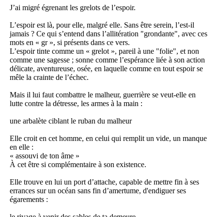
J’ai migré égrenant les grelots de l’espoir.
L’espoir est là, pour elle, malgré elle. Sans être serein, l’est-il
jamais ? Ce qui s’entend dans l’allitération "grondante", avec ces
mots en « gr », si présents dans ce vers.
L’espoir tinte comme un « grelot », pareil à une "folie", et non
comme une sagesse ; sonne comme l’espérance liée à son action
délicate, aventureuse, osée, en laquelle comme en tout espoir se
mêle la crainte de l’échec.
Mais il lui faut combattre le malheur, guerrière se veut-elle en
lutte contre la détresse, les armes à la main :
une arbalète ciblant le ruban du malheur
Elle croit en cet homme, en celui qui remplit un vide, un manque
en elle :
« assouvi de ton âme »
À cet être si complémentaire à son existence.
Elle trouve en lui un port d’attache, capable de mettre fin à ses
errances sur un océan sans fin d’amertume, d'endiguer ses
égarements :
le rivage à venir des sables de ta demeure