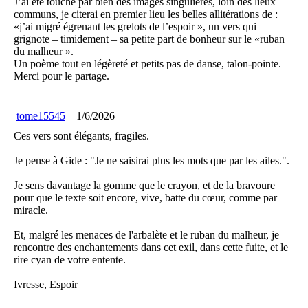
J’ai été touché par bien des images singulières, loin des lieux
communs, je citerai en premier lieu les belles allitérations de :
«j’ai migré égrenant les grelots de l’espoir », un vers qui
grignote – timidement – sa petite part de bonheur sur le «ruban
du malheur ».
Un poème tout en légèreté et petits pas de danse, talon-pointe.
Merci pour le partage.
tome15545
1/6/2026
Ces vers sont élégants, fragiles.
Je pense à Gide : "Je ne saisirai plus les mots que par les ailes.".
Je sens davantage la gomme que le crayon, et de la bravoure
pour que le texte soit encore, vive, batte du cœur, comme par
miracle.
Et, malgré les menaces de l'arbalète et le ruban du malheur, je
rencontre des enchantements dans cet exil, dans cette fuite, et le
rire cyan de votre entente.
Ivresse, Espoir