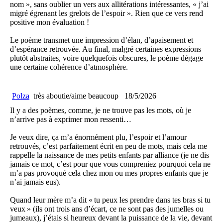
nom », sans oublier un vers aux allitérations intéressantes, « j’ai
migré égrenant les grelots de l’espoir ». Rien que ce vers rend
positive mon évaluation !
Le poème transmet une impression d’élan, d’apaisement et
d’espérance retrouvée. Au final, malgré certaines expressions
plutôt abstraites, voire quelquefois obscures, le poème dégage
une certaine cohérence d’atmosphère.
Polza
très aboutie/aime beaucoup
18/5/2026
Il y a des poèmes, comme, je ne trouve pas les mots, où je
n’arrive pas à exprimer mon ressenti…
Je veux dire, ça m’a énormément plu, l’espoir et l’amour
retrouvés, c’est parfaitement écrit en peu de mots, mais cela me
rappelle la naissance de mes petits enfants par alliance (je ne dis
jamais ce mot, c’est pour que vous compreniez pourquoi cela ne
m’a pas provoqué cela chez mon ou mes propres enfants que je
n’ai jamais eus).
Quand leur mère m’a dit « tu peux les prendre dans tes bras si tu
veux » (ils ont trois ans d’écart, ce ne sont pas des jumelles ou
jumeaux), j’étais si heureux devant la puissance de la vie, devant