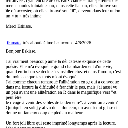
retrouvée ; cyan encore de ces eaux claires et transparentes des
mers chaudes lointaines où, dans cette liaison, elle a trouvé son
île où accoster, où elle a trouvé son "il", devenu dans leur union
un « tu » très intime.
Merci Eskisse.
framato
très aboutie/aime beaucoup
4/6/2026
Bonjour Eskisse,
J'ai vraiment beaucoup aimé la délicatesse exquise de cette
poésie. Elle m'a évoqué le grand chambardement d'une vie,
quand enfin l'on se décide à s'installer chez et dans l'amour, c'est
du moins ce que tes mots m'ont évoqué.
J'ai comme chacun remarqué l'allitération en gr qui a convoqué
dans ma lecture la difficulté à franchir le pas, mais j'ai aussi vu,
un peu avant une allitération en R dans le magnifique vers "et
peut-être
le rivage à venir des sables de ta demeure". à venir ou avenir ?
Quoiqu'il en soit j'y ai vu de la douceur, un avenir qui glisse et
donne un fameux coup de pied au malheur...
Un fort joli libre qui reste imprimé longtemps après la lecture.