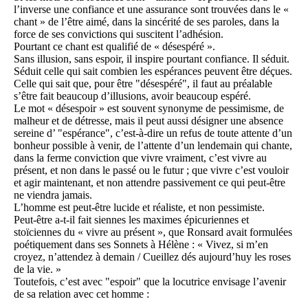
l’inverse une confiance et une assurance sont trouvées dans le «
chant » de l’être aimé, dans la sincérité de ses paroles, dans la
force de ses convictions qui suscitent l’adhésion.
Pourtant ce chant est qualifié de « désespéré ».
Sans illusion, sans espoir, il inspire pourtant confiance. Il séduit.
Séduit celle qui sait combien les espérances peuvent être déçues.
Celle qui sait que, pour être "désespéré", il faut au préalable
s’être fait beaucoup d’illusions, avoir beaucoup espéré.
Le mot « désespoir » est souvent synonyme de pessimisme, de
malheur et de détresse, mais il peut aussi désigner une absence
sereine d’ "espérance", c’est-à-dire un refus de toute attente d’un
bonheur possible à venir, de l’attente d’un lendemain qui chante,
dans la ferme conviction que vivre vraiment, c’est vivre au
présent, et non dans le passé ou le futur ; que vivre c’est vouloir
et agir maintenant, et non attendre passivement ce qui peut-être
ne viendra jamais.
L’homme est peut-être lucide et réaliste, et non pessimiste.
Peut-être a-t-il fait siennes les maximes épicuriennes et
stoïciennes du « vivre au présent », que Ronsard avait formulées
poétiquement dans ses Sonnets à Hélène : « Vivez, si m’en
croyez, n’attendez à demain / Cueillez dés aujourd’huy les roses
de la vie. »
Toutefois, c’est avec "espoir" que la locutrice envisage l’avenir
de sa relation avec cet homme :