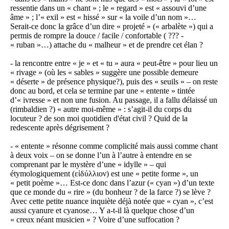
ressentie dans un « chant » ; le « regard » est « assouvi d’une
âme » ; l’« exil » est « hissé » sur « la voile d’un nom »…
Serait-ce donc la grâce d’un dire « projeté » (« arbalète ») qui a
permis de rompre la douce / facile / confortable ( ??? -
« ruban »…) attache du « malheur » et de prendre cet élan ?
- la rencontre entre « je » et « tu » aura « peut-être » pour lieu un
« rivage » (où les « sables » suggère une possible demeure
« déserte » de présence physique?), puis des « seuils » – on reste
donc au bord, et cela se termine par une « entente » tintée
d’« ivresse » et non une fusion. Au passage, il a fallu délaissé un
(rimbaldien ?) « autre moi-même » : s’agit-il du corps du
locuteur ? de son moi quotidien d'état civil ? Quid de la
redescente après dégrisement ?
- « entente » résonne comme complicité mais aussi comme chant
à deux voix – on se donne l’un à l’autre à entendre en se
comprenant par le mystère d’une « idylle » – qui
étymologiquement (εἰδύλλιον) est une « petite forme », un
« petit poème »… Est-ce donc dans l’azur (« cyan ») d’un texte
que ce monde du « rire » (du bonheur ? de la farce ?) se lève ?
Avec cette petite nuance inquiète déjà notée que « cyan », c’est
aussi cyanure et cyanose… Y a-t-il là quelque chose d’un
« creux néant musicien » ? Voire d’une suffocation ?