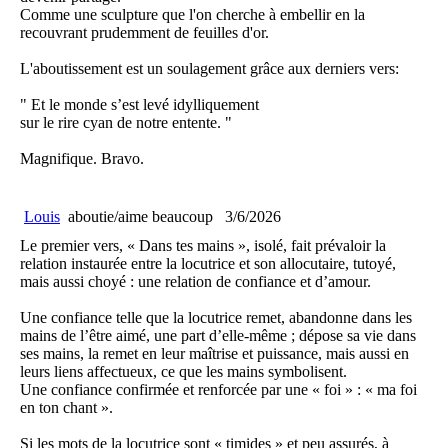
Comme une sculpture que l'on cherche à embellir en la
recouvrant prudemment de feuilles d'or.
L'aboutissement est un soulagement grâce aux derniers vers:
" Et le monde s’est levé idylliquement
sur le rire cyan de notre entente. "
Magnifique. Bravo.
Louis
aboutie/aime beaucoup
3/6/2026
Le premier vers, « Dans tes mains », isolé, fait prévaloir la
relation instaurée entre la locutrice et son allocutaire, tutoyé,
mais aussi choyé : une relation de confiance et d’amour.
Une confiance telle que la locutrice remet, abandonne dans les
mains de l’être aimé, une part d’elle-même ; dépose sa vie dans
ses mains, la remet en leur maîtrise et puissance, mais aussi en
leurs liens affectueux, ce que les mains symbolisent.
Une confiance confirmée et renforcée par une « foi » : « ma foi
en ton chant ».
Si les mots de la locutrice sont « timides » et peu assurés, à