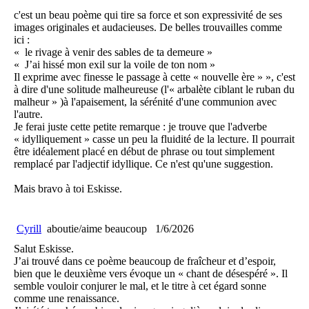
c'est un beau poème qui tire sa force et son expressivité de ses
images originales et audacieuses. De belles trouvailles comme
ici :
« le rivage à venir des sables de ta demeure »
« J’ai hissé mon exil sur la voile de ton nom »
Il exprime avec finesse le passage à cette « nouvelle ère » », c'est
à dire d'une solitude malheureuse (l'« arbalète ciblant le ruban du
malheur » )à l'apaisement, la sérénité d'une communion avec
l'autre.
Je ferai juste cette petite remarque : je trouve que l'adverbe
« idylliquement » casse un peu la fluidité de la lecture. Il pourrait
être idéalement placé en début de phrase ou tout simplement
remplacé par l'adjectif idyllique. Ce n'est qu'une suggestion.
Mais bravo à toi Eskisse.
Cyrill
aboutie/aime beaucoup
1/6/2026
Salut Eskisse.
J’ai trouvé dans ce poème beaucoup de fraîcheur et d’espoir,
bien que le deuxième vers évoque un « chant de désespéré ». Il
semble vouloir conjurer le mal, et le titre à cet égard sonne
comme une renaissance.