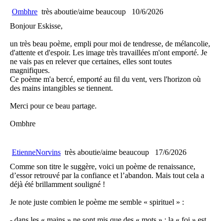
Ombhre
très aboutie/aime beaucoup
10/6/2026
Bonjour Eskisse,
un très beau poème, empli pour moi de tendresse, de mélancolie,
d'attente et d'espoir. Les image très travaillées m'ont emporté. Je
ne vais pas en relever que certaines, elles sont toutes
magnifiques.
Ce poème m'a bercé, emporté au fil du vent, vers l'horizon où
des mains intangibles se tiennent.
Merci pour ce beau partage.
Ombhre
EtienneNorvins
très aboutie/aime beaucoup
17/6/2026
Comme son titre le suggère, voici un poème de renaissance,
d’essor retrouvé par la confiance et l’abandon. Mais tout cela a
déjà été brillamment souligné !
Je note juste combien le poème me semble « spirituel » :
- dans les « mains » ne sont mis que des « mots » ; la « foi » est