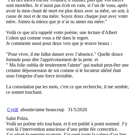
sont mortelles. Je n’aurai pas écrit en vain, si l’un de vous, après
avoir lu mon chant de mort est plus doux avec sa mère, un soir, à
cause de moi et de ma mère. Soyez doux chaque jour avec votre
mère. Aimez-la mieux que je n’ai su aimer ma mère."
Voilà ce que m'a rappelé votre poème, une lecture d'Albert
Cohen qui comme vous a été dans le regret.
Je commente aussi pour deux vers que je trouve beaux :
"Pour vivre, il me fallut danser avec l’absence." Quelle douce
formule pour dire l'apprivoisement de la perte. et
" Ma folie oublia de tendrement l'aimer" qui traduit peut-être une
certaine dépossession de soi comme si le locuteur aliéné était
sous l'emprise d'une force invisible.
La consolation par les mots, c'est ce que recherche, il me semble,
ce sonnet touchant.
Cyrill
aboutie/aime beaucoup
31/5/2026
Salut Polza.
Voilà un poème très touchant, et il est publié à point nommé. J’y
vois là l’intervention astucieuse d’une petite fée correctrice.
J’ai adoré le premier quatrain. J’ai senti toute la valeur d’un lien