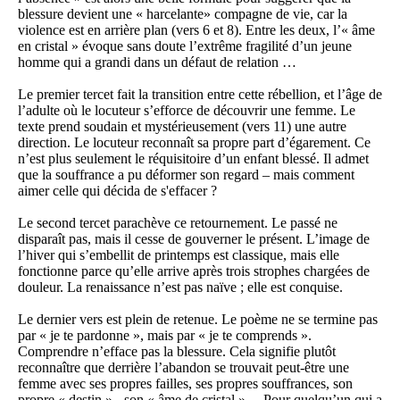
blessure devient une « harcelante» compagne de vie, car la
violence est en arrière plan (vers 6 et 8). Entre les deux, l’« âme
en cristal » évoque sans doute l’extrême fragilité d’un jeune
homme qui a grandi dans un défaut de relation …
Le premier tercet fait la transition entre cette rébellion, et l’âge de
l’adulte où le locuteur s’efforce de découvrir une femme. Le
texte prend soudain et mystérieusement (vers 11) une autre
direction. Le locuteur reconnaît sa propre part d’égarement. Ce
n’est plus seulement le réquisitoire d’un enfant blessé. Il admet
que la souffrance a pu déformer son regard – mais comment
aimer celle qui décida de s'effacer ?
Le second tercet parachève ce retournement. Le passé ne
disparaît pas, mais il cesse de gouverner le présent. L’image de
l’hiver qui s’embellit de printemps est classique, mais elle
fonctionne parce qu’elle arrive après trois strophes chargées de
douleur. La renaissance n’est pas naïve ; elle est conquise.
Le dernier vers est plein de retenue. Le poème ne se termine pas
par « je te pardonne », mais par « je te comprends ».
Comprendre n’efface pas la blessure. Cela signifie plutôt
reconnaître que derrière l’abandon se trouvait peut-être une
femme avec ses propres failles, ses propres souffrances, son
propre « destin » - son « âme de cristal »… Pour quelqu’un qui a