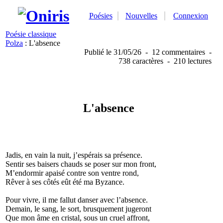
Poésies
Nouvelles
Connexion
Poésie classique
Polza
: L'absence
Publié
le 31/05/26
-
12 commentaires
-
738 caractères
-
210 lectures
L'absence
Jadis, en vain la nuit, j’espérais sa présence.
Sentir ses baisers chauds se poser sur mon front,
M’endormir apaisé contre son ventre rond,
Rêver à ses côtés eût été ma Byzance.
Pour vivre, il me fallut danser avec l’absence.
Demain, le sang, le sort, brusquement jugeront
Que mon âme en cristal, sous un cruel affront,