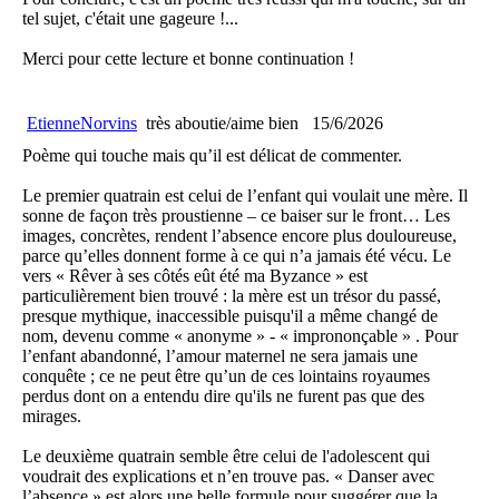
tel sujet, c'était une gageure !...
Merci pour cette lecture et bonne continuation !
EtienneNorvins
très aboutie/aime bien
15/6/2026
Poème qui touche mais qu’il est délicat de commenter.
Le premier quatrain est celui de l’enfant qui voulait une mère. Il
sonne de façon très proustienne – ce baiser sur le front… Les
images, concrètes, rendent l’absence encore plus douloureuse,
parce qu’elles donnent forme à ce qui n’a jamais été vécu. Le
vers « Rêver à ses côtés eût été ma Byzance » est
particulièrement bien trouvé : la mère est un trésor du passé,
presque mythique, inaccessible puisqu'il a même changé de
nom, devenu comme « anonyme » - « imprononçable » . Pour
l’enfant abandonné, l’amour maternel ne sera jamais une
conquête ; ce ne peut être qu’un de ces lointains royaumes
perdus dont on a entendu dire qu'ils ne furent pas que des
mirages.
Le deuxième quatrain semble être celui de l'adolescent qui
voudrait des explications et n’en trouve pas. « Danser avec
l’absence » est alors une belle formule pour suggérer que la