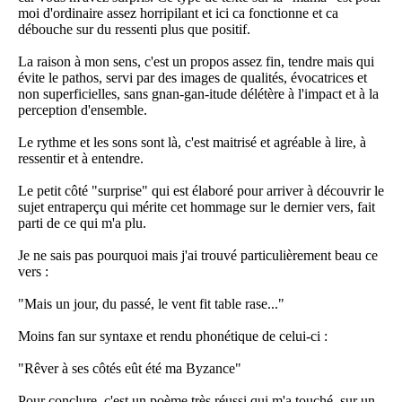
moi d'ordinaire assez horripilant et ici ca fonctionne et ca
débouche sur du ressenti plus que positif.
La raison à mon sens, c'est un propos assez fin, tendre mais qui
évite le pathos, servi par des images de qualités, évocatrices et
non superficielles, sans gnan-gan-itude délétère à l'impact et à la
perception d'ensemble.
Le rythme et les sons sont là, c'est maitrisé et agréable à lire, à
ressentir et à entendre.
Le petit côté "surprise" qui est élaboré pour arriver à découvrir le
sujet entraperçu qui mérite cet hommage sur le dernier vers, fait
parti de ce qui m'a plu.
Je ne sais pas pourquoi mais j'ai trouvé particulièrement beau ce
vers :
"Mais un jour, du passé, le vent fit table rase..."
Moins fan sur syntaxe et rendu phonétique de celui-ci :
"Rêver à ses côtés eût été ma Byzance"
Pour conclure, c'est un poème très réussi qui m'a touché, sur un