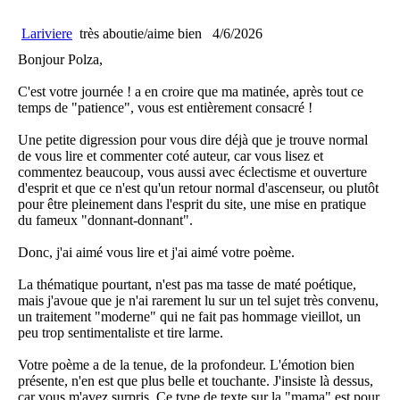
Lariviere
très aboutie/aime bien
4/6/2026
Bonjour Polza,
C'est votre journée ! a en croire que ma matinée, après tout ce
temps de "patience", vous est entièrement consacré !
Une petite digression pour vous dire déjà que je trouve normal
de vous lire et commenter coté auteur, car vous lisez et
commentez beaucoup, vous aussi avec éclectisme et ouverture
d'esprit et que ce n'est qu'un retour normal d'ascenseur, ou plutôt
pour être pleinement dans l'esprit du site, une mise en pratique
du fameux "donnant-donnant".
Donc, j'ai aimé vous lire et j'ai aimé votre poème.
La thématique pourtant, n'est pas ma tasse de maté poétique,
mais j'avoue que je n'ai rarement lu sur un tel sujet très convenu,
un traitement "moderne" qui ne fait pas hommage vieillot, un
peu trop sentimentaliste et tire larme.
Votre poème a de la tenue, de la profondeur. L'émotion bien
présente, n'en est que plus belle et touchante. J'insiste là dessus,
car vous m'avez surpris. Ce type de texte sur la "mama" est pour