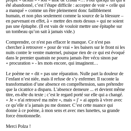
été abandonné, c’est l’étape difficile : accepter de voir « celle qui
a manqué » comme un être pleinement donc failliblement
humain, et non plus seulement comme la source de la blessure –
en parvenant en effet, à « mettre des mots dessus » qui ne soient
pas une épitaphe. (Il est vain de vouloir mettre une épitaphe sur
un tombeau qu’on sait à jamais vide.)
Comprendre, ce n'est pas effacer le manque. Ce n'est pas
chercher à retrouver « pour de vrai » les baisers sur le front ni les
nuits contre le ventre maternel, puisque rien de ce qui est évoqué
dans le premier quatrain ne pourra jamais être vécu sinon par
« procuration » - les mots encore, qui imaginent…
Le poème ne « dit » pas une réparation. Nulle part la douleur de
l’enfant n’est niée, mais il refuse de s’y enfermer. Il raconte la
transformation d’une absence en compréhension, sans prétendre
que la cicatrice a disparu. L'absence demeure ... et devient même
titre, en-tête du texte ; c’est le regard porté sur elle qui a changé.
« Je » n'ai retrouvé ma mère », mais « j' » ai appris à vivre avec
ce qu’elle n’a jamais pu me donner. C’est cette nuance qui
donne à ce poème, à mon sens et avec mes lunettes, sa grande
force émotionnelle.
Merci Polza !