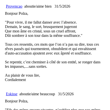
Provencao
aboutie/aime bien
31/5/2026
Bonjour Polza,
"Pour vivre, il me fallut danser avec l’absence.
Demain, le sang, le sort, brusquement jugeront
Que mon âme en cristal, sous un cruel affront,
Dût sombrer à son tour dans la même souffrance."
Tous ces ressentis, ces mots que l’on n’a pas su dire, tous ces
rêves passés qui tourmentent, obnubilent et qui envahissent
d'auto-accusation ajoutent avec eux âpreté et souffrance.
Se repentir, c’est cheminer à côté de son entité, se ronger dans
les impasses,....sans sorties.
Au plaisir de vous lire,
Cordialement
Eskisse
aboutie/aime beaucoup
31/5/2026
Bonjour Polza,
"Fils des mères encore vivantes, n’oubliez plus que vos mères