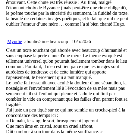
émouvant. Cette chute est très réussie ! Au final, malgré
l'étonnant choix de Byzance (mais peut-être que rime obligeait),
le poème touche par la sincérité du sentiment, la fluidité du texte,
la beauté de certaines images poétiques, et le fait que nul ne peut
oublier l’amour d’une mère … comme l’a si bien chanté Hugo.
Myndie
aboutie/aime beaucoup
10/5/2026
C'est un texte touchant qui aborde avec beaucoup d'humanité et
sans emphase la perte d'une d'une mère. Le thème évoqué est
tellement universel qu'on pourrait facilement tomber dans le lieu
commun. Pourtant, il n'en est rien parce que les images sont
auréolées de tendresse et de cette lumière qui apporte
l'apaisement, le bercement qui a tant manqué.
Le poète fait ressentit avec acuité la douleur d'une séparation, la
nostalgie et l'envoûtement lié à l'évocation de sa mère mais pas
seulement : il est l'enfant qui pleure et l'adulte qui finit par
combler le vide en comprenant que les failles d'un parent font sa
fragilité.
J'ai juste un peu tiqué sur ce qui me semble un croche-pied à la
concordance des temps ici :
« Demain, le sang, le sort, brusquement jugeront
Que mon âme en cristal, sous un cruel affront,
Dût sombrer à son tour dans la même souffrance. »