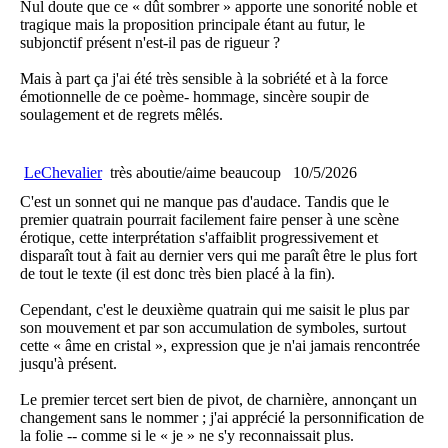
Nul doute que ce « dût sombrer » apporte une sonorité noble et
tragique mais la proposition principale étant au futur, le
subjonctif présent n'est-il pas de rigueur ?
Mais à part ça j'ai été très sensible à la sobriété et à la force
émotionnelle de ce poème- hommage, sincère soupir de
soulagement et de regrets mêlés.
LeChevalier
très aboutie/aime beaucoup
10/5/2026
C'est un sonnet qui ne manque pas d'audace. Tandis que le
premier quatrain pourrait facilement faire penser à une scène
érotique, cette interprétation s'affaiblit progressivement et
disparaît tout à fait au dernier vers qui me paraît être le plus fort
de tout le texte (il est donc très bien placé à la fin).
Cependant, c'est le deuxième quatrain qui me saisit le plus par
son mouvement et par son accumulation de symboles, surtout
cette « âme en cristal », expression que je n'ai jamais rencontrée
jusqu'à présent.
Le premier tercet sert bien de pivot, de charnière, annonçant un
changement sans le nommer ; j'ai apprécié la personnification de
la folie -- comme si le « je » ne s'y reconnaissait plus.