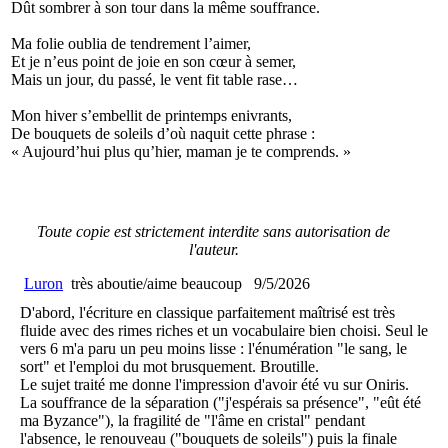
Dût sombrer à son tour dans la même souffrance.
Ma folie oublia de tendrement l’aimer,
Et je n’eus point de joie en son cœur à semer,
Mais un jour, du passé, le vent fit table rase…
Mon hiver s’embellit de printemps enivrants,
De bouquets de soleils d’où naquit cette phrase :
« Aujourd’hui plus qu’hier, maman je te comprends. »
Toute copie est strictement interdite sans autorisation de
l'auteur.
Luron
très aboutie/aime beaucoup
9/5/2026
D'abord, l'écriture en classique parfaitement maîtrisé est très
fluide avec des rimes riches et un vocabulaire bien choisi. Seul le
vers 6 m'a paru un peu moins lisse : l'énumération "le sang, le
sort" et l'emploi du mot brusquement. Broutille.
Le sujet traité me donne l'impression d'avoir été vu sur Oniris.
La souffrance de la séparation ("j'espérais sa présence", "eût été
ma Byzance"), la fragilité de "l'âme en cristal" pendant
l'absence, le renouveau ("bouquets de soleils") puis la finale