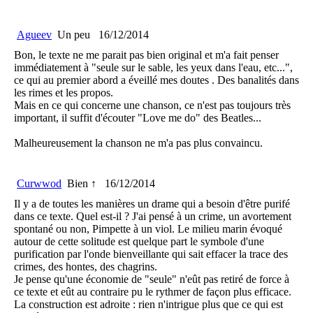
Agueev
Un peu
16/12/2014
Bon, le texte ne me parait pas bien original et m'a fait penser
immédiatement à "seule sur le sable, les yeux dans l'eau, etc...",
ce qui au premier abord a éveillé mes doutes . Des banalités dans
les rimes et les propos.
Mais en ce qui concerne une chanson, ce n'est pas toujours très
important, il suffit d'écouter "Love me do" des Beatles...
Malheureusement la chanson ne m'a pas plus convaincu.
Curwwod
Bien ↑
16/12/2014
Il y a de toutes les manières un drame qui a besoin d'être purifé
dans ce texte. Quel est-il ? J'ai pensé à un crime, un avortement
spontané ou non, Pimpette à un viol. Le milieu marin évoqué
autour de cette solitude est quelque part le symbole d'une
purification par l'onde bienveillante qui sait effacer la trace des
crimes, des hontes, des chagrins.
Je pense qu'une économie de "seule" n'eût pas retiré de force à
ce texte et eût au contraire pu le rythmer de façon plus efficace.
La construction est adroite : rien n'intrigue plus que ce qui est