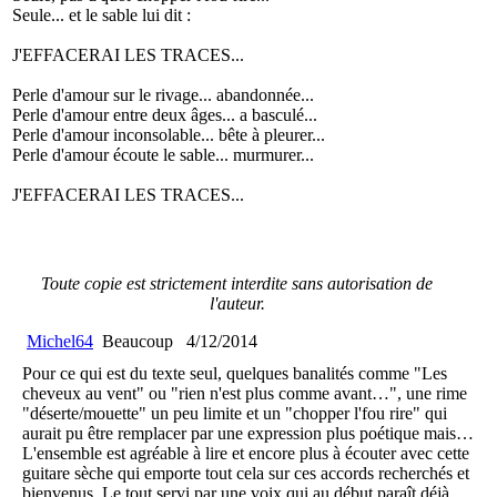
Seule... et le sable lui dit :
J'EFFACERAI
LES TRACES...
Perle d'amour sur le rivage... abandonnée...
Perle d'amour entre deux âges... a basculé...
Perle d'amour inconsolable... bête à pleurer...
Perle d'amour écoute le sable... murmurer...
J'EFFACERAI
LES TRACES...
Toute copie est strictement interdite sans autorisation de
l'auteur.
Michel64
Beaucoup
4/12/2014
Pour ce qui est du texte seul, quelques banalités comme "Les
cheveux au vent" ou "rien n'est plus comme avant…", une rime
"déserte/mouette" un peu limite et un "chopper l'fou rire" qui
aurait pu être remplacer par une expression plus poétique mais…
L'ensemble est agréable à lire et encore plus à écouter avec cette
guitare sèche qui emporte tout cela sur ces accords recherchés et
bienvenus. Le tout servi par une voix qui au début paraît déjà