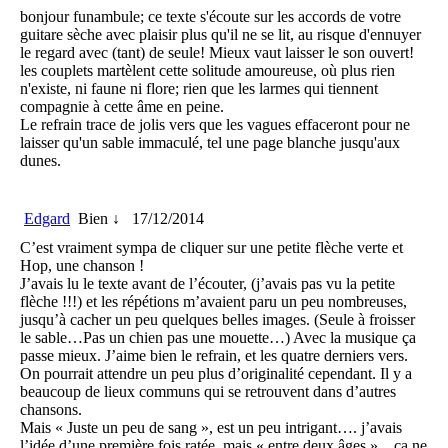
bonjour funambule; ce texte s'écoute sur les accords de votre
guitare sèche avec plaisir plus qu'il ne se lit, au risque d'ennuyer
le regard avec (tant) de seule! Mieux vaut laisser le son ouvert!
les couplets martèlent cette solitude amoureuse, où plus rien
n'existe, ni faune ni flore; rien que les larmes qui tiennent
compagnie à cette âme en peine.
Le refrain trace de jolis vers que les vagues effaceront pour ne
laisser qu'un sable immaculé, tel une page blanche jusqu'aux
dunes.
Edgard
Bien ↓
17/12/2014
C’est vraiment sympa de cliquer sur une petite flèche verte et
Hop, une chanson !
J’avais lu le texte avant de l’écouter, (j’avais pas vu la petite
flèche !!!) et les répétions m’avaient paru un peu nombreuses,
jusqu’à cacher un peu quelques belles images. (Seule à froisser
le sable…Pas un chien pas une mouette…) Avec la musique ça
passe mieux. J’aime bien le refrain, et les quatre derniers vers.
On pourrait attendre un peu plus d’originalité cependant. Il y a
beaucoup de lieux communs qui se retrouvent dans d’autres
chansons.
Mais « Juste un peu de sang », est un peu intrigant…. j’avais
l’idée d’une première fois ratée, mais « entre deux âges »…ça ne