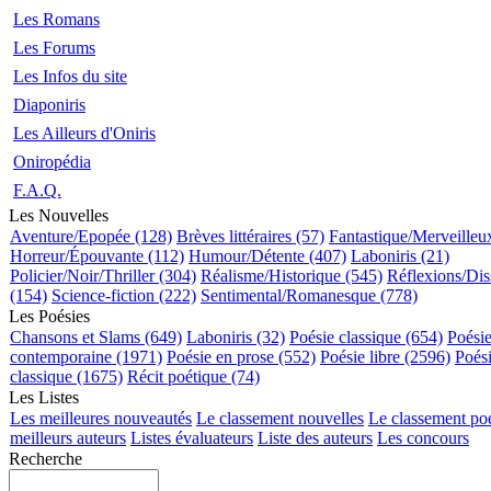
Les Romans
Les Forums
Les Infos du site
Diaponiris
Les Ailleurs d'Oniris
Oniropédia
F.A.Q.
Les Nouvelles
Aventure/Epopée (128)
Brèves littéraires (57)
Fantastique/Merveilleu
Horreur/Épouvante (112)
Humour/Détente (407)
Laboniris (21)
Policier/Noir/Thriller (304)
Réalisme/Historique (545)
Réflexions/Dis
(154)
Science-fiction (222)
Sentimental/Romanesque (778)
Les Poésies
Chansons et Slams (649)
Laboniris (32)
Poésie classique (654)
Poési
contemporaine (1971)
Poésie en prose (552)
Poésie libre (2596)
Poés
classique (1675)
Récit poétique (74)
Les Listes
Les meilleures nouveautés
Le classement nouvelles
Le classement po
meilleurs auteurs
Listes évaluateurs
Liste des auteurs
Les concours
Recherche