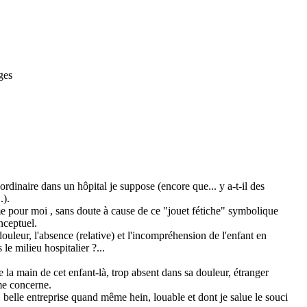
ges
dinaire dans un hôpital je suppose (encore que... y a-t-il des
.).
e pour moi , sans doute à cause de ce "jouet fétiche" symbolique
onceptuel.
uleur, l'absence (relative) et l'incompréhension de l'enfant en
le milieu hospitalier ?...
 la main de cet enfant-là, trop absent dans sa douleur, étranger
me concerne.
belle entreprise quand même hein, louable et dont je salue le souci