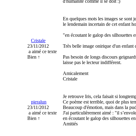
d'humanité comme il se doit :)
En quelques mots les images se sont je
le lendemain incertain de cet enfant ho
"en écoutant le galop des silhouettes 
Cristale
23/11/2012
Très belle image onirique d'un enfant q
a aimé ce texte
Bien ↑
Pas besoin de longs discours geignards
laisse pas le lecteur indifférent.
Amicalement
Cristale
Je retrouve Iris, cela faisait si longtem
pieralun
Ce poème est terrible, quoi de plus ter
23/11/2012
Beaucoup d'émotion, mais dans la pud
a aimé ce texte
J'ai particulièrement aimé : "il s’envol
Bien ↑
en écoutant le galop des silhouettes en
Amitiés