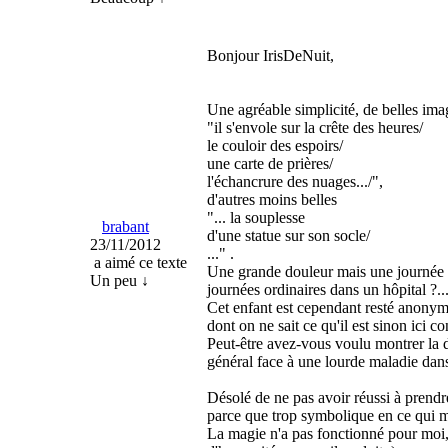
Bonjour IrisDeNuit,
Une agréable simplicité, de belles ima
"il s'envole sur la crête des heures/
le couloir des espoirs/
une carte de prières/
l'échancrure des nuages.../",
d'autres moins belles
"... la souplesse
brabant
d'une statue sur son socle/
23/11/2012
..." .
a aimé ce texte
Une grande douleur mais une journée or
Un peu ↓
journées ordinaires dans un hôpital ?...
Cet enfant est cependant resté anonym
dont on ne sait ce qu'il est sinon ici c
Peut-être avez-vous voulu montrer la do
général face à une lourde maladie dans 
Désolé de ne pas avoir réussi à prendre
parce que trop symbolique en ce qui 
La magie n'a pas fonctionné pour moi, 