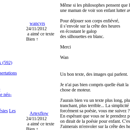
Même si les philosophes pensent que lor
une maman de voir son enfant lutter av
Pour déjouer son corps enfiévré,
wancyrs
il s’envole sur la crête des heures
24/11/2012
en écoutant le galop
a aimé ce texte
des silhouettes en blanc.
Bien ↑
Merci
Wan
x (592)
sertations
Un bon texte, des images qui parlent.
Je n'ai pas bien compris quelle était l
e
chose de moteur.
ie néo-
J'aurais bien vu un texte plus long, plu
tranchant, plus terrible... La simplicit
ésies
Les
forcément sa poésie, vous me suivez ?
Artexflow
En espérant que vous ne le prendrez pa
24/11/2012
on dirait de la poésie pour enfant. C'es
a aimé ce texte
J'aimerais m'envoler sur la crête des h
Bien ↑