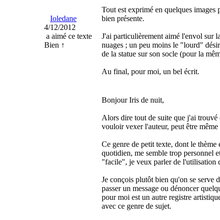
Tout est exprimé en quelques images par
Ioledane
bien présente.
4/12/2012
a aimé ce texte
J'ai particulièrement aimé l'envol sur l
Bien ↑
nuages ; un peu moins le "lourd" désir 
de la statue sur son socle (pour la mêm
Au final, pour moi, un bel écrit.
Bonjour Iris de nuit,
Alors dire tout de suite que j'ai trouvé
vouloir vexer l'auteur, peut être même 
Ce genre de petit texte, dont le thèm
quotidien, me semble trop personnel et
"facile", je veux parler de l'utilisation
Je conçois plutôt bien qu'on se serve 
passer un message ou dénoncer quelque
pour moi est un autre registre artistiqu
avec ce genre de sujet.