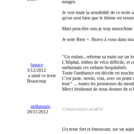
nuages.
Je
vois
toute la sensibilité de ce texte
qu'on sent bien que le thème est ressen
Mais peut-être suis-je trop masochiste 
Je note Bien +. Bravo à vous dans tous
"Un enfant...referme sa main sur un lo
L'hôpital, milieu de vécu difficile, et
fugace
surhumain ces enfants hospitalisés.
3/12/2012
Toute l'ambiance est décrite en touches 
a aimé ce texte
C'est juste, serein, vrai, avec en point
Beaucoup
tout:" ... toutes les promesses du mon
Merci Irisdenuit de nous donner de si b
stellamaris
Commentaire modéré
29/11/2012
Un texte fort et émouvant, sur un suje