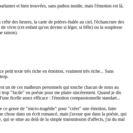
lantes et bien trouvées, sans pathos inutile, mais l'émotion est là,
a crête des heures, la carte de prières étalée au ciel, l'échancrure des
de vivre (cet enfant qu'on devine si léger, si frêle) ou la souplesse
e raison).
 ce petit texte très riche en émotion, vraiment très riche... Sans
trop.
e est un de ces malheurs personnels qui touche chacun de nous au
 trop "facile" en poésie pour me plaire sincèrement. Quand je dis
 d'une ficelle assez efficace : l'émotion compassionnelle standart...
de ce genre de "micro-tragédie" pour "créer" une émotion, faire
 chose dans un écrit romancé, mais j'avoue que dans la poésie, qui
e, qui se situe au delà de la simple transmission d'affects, j'ai du mal