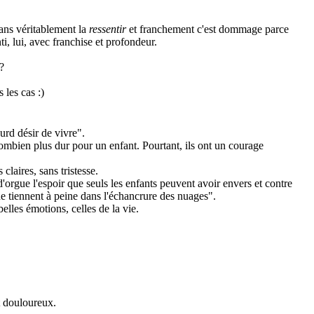
 sans véritablement la
ressentir
et franchement c'est dommage parce
ti, lui, avec franchise et profondeur.
?
 les cas :)
urd désir de vivre".
 combien plus dur pour un enfant. Pourtant, ils ont un courage
claires, sans tristesse.
 d'orgue l'espoir que seuls les enfants peuvent avoir envers et contre
de tiennent à peine dans l'échancrure des nuages".
elles émotions, celles de la vie.
t douloureux.