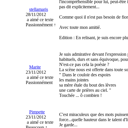
l'incompréhensible pour lui, peut-être 
pas dit explicitement...
stellamaris
28/11/2012
Comme quoi il n'est pas besoin de fior
a aimé ce texte
Passionnément ↑
Avec toute mon amitié.
Edition : En relisant, je suis encore p
Je suis admirative devant l'expression
habituels, durs et sans équivoque, pou
N'est-ce pas cela la poésie ?
Marite
La scène nous est offerte dans toute so
23/11/2012
" Dans le couloir des espoirs
a aimé ce texte
les mains jointes
Passionnément
sa mère étale du bout des lèvres
une carte de prières au ciel. "
Touchée ... ô combien !
Pimpette
C'est miraculeux que des mots puissent 
23/11/2012
force...quelle hauteur dans le talent d'Ir
a aimé ce texte
Je garde...
Beaucoup ↑