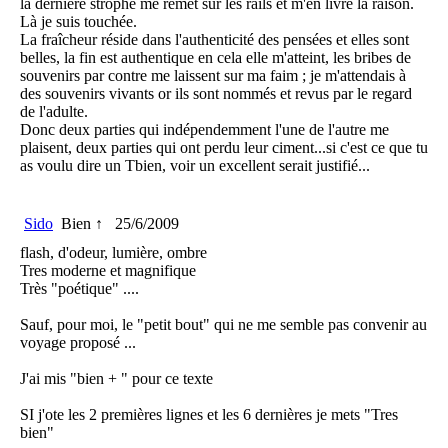
la dernière strophe me remet sur les rails et m'en livre la raison.
Là je suis touchée.
La fraîcheur réside dans l'authenticité des pensées et elles sont
belles, la fin est authentique en cela elle m'atteint, les bribes de
souvenirs par contre me laissent sur ma faim ; je m'attendais à
des souvenirs vivants or ils sont nommés et revus par le regard
de l'adulte.
Donc deux parties qui indépendemment l'une de l'autre me
plaisent, deux parties qui ont perdu leur ciment...si c'est ce que tu
as voulu dire un Tbien, voir un excellent serait justifié...
Sido
Bien ↑
25/6/2009
flash, d'odeur, lumière, ombre
Tres moderne et magnifique
Très "poétique" ....
Sauf, pour moi, le "petit bout" qui ne me semble pas convenir au
voyage proposé ...
J'ai mis "bien + " pour ce texte
SI j'ote les 2 premières lignes et les 6 dernières je mets "Tres
bien"