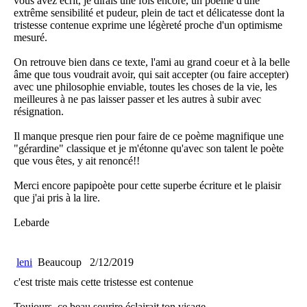
vous avez écrit, je dirais une fois encore, un poème d'une
extrême sensibilité et pudeur, plein de tact et délicatesse dont la
tristesse contenue exprime une légèreté proche d'un optimisme
mesuré.
On retrouve bien dans ce texte, l'ami au grand coeur et à la belle
âme que tous voudrait avoir, qui sait accepter (ou faire accepter)
avec une philosophie enviable, toutes les choses de la vie, les
meilleures à ne pas laisser passer et les autres à subir avec
résignation.
Il manque presque rien pour faire de ce poème magnifique une
"gérardine" classique et je m'étonne qu'avec son talent le poète
que vous êtes, y ait renoncé!!
Merci encore papipoète pour cette superbe écriture et le plaisir
que j'ai pris à la lire.
Lebarde
leni
Beaucoup
2/12/2019
c'est triste mais cette tristesse est contenue
Toujours, ce beau sourire éclairait ton visage