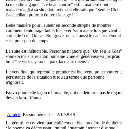
la maladie a gagné; "ce beau sourire" est la manière dont la
malade réagit à sa situation, même si elle sait que "Seul le Ciel
t’accueillant pourrait t'ouvrir la cage !"
Belle manière pour l'auteur en seconde strophe de montrer
comment l'entourage fait la fête avec 'sa' malade lorsque vient la
sortie de l'été. On sait être grave, on sait aussi le cacher même si
c'est pour peu de temps.
La suite est inéluctable. Personne n'ignore que "Un soir le Glas"
sonnera mais la relation humaine vraie et généreuse va jusqu'au
bout "Je vis tes yeux en paix face aux miens".
Le vers final qui reprend le premier est bienvenu pour montrer la
persistance de la situation jusqu'au terme que personne
n'ignorait.
Bravo pour cette leçon d'humanité, qui ne détourne pas le regard
devant la souffrance.
Annick
Passionnément ↑
2/12/2019
La gérardine convient particulièrement bien au déroulé du thème
: le poème va décroissant : quintil / quatrain / tercet / distique /