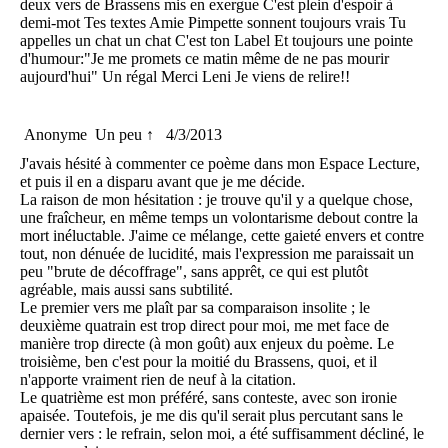
deux vers de Brassens mis en exergue C'est plein d'espoir à
demi-mot Tes textes Amie Pimpette sonnent toujours vrais Tu
appelles un chat un chat C'est ton Label Et toujours une pointe
d'humour:"Je me promets ce matin même de ne pas mourir
aujourd'hui" Un régal Merci Leni Je viens de relire!!
Anonyme
Un peu ↑
4/3/2013
J'avais hésité à commenter ce poème dans mon Espace Lecture,
et puis il en a disparu avant que je me décide.
La raison de mon hésitation : je trouve qu'il y a quelque chose,
une fraîcheur, en même temps un volontarisme debout contre la
mort inéluctable. J'aime ce mélange, cette gaieté envers et contre
tout, non dénuée de lucidité, mais l'expression me paraissait un
peu "brute de décoffrage", sans apprêt, ce qui est plutôt
agréable, mais aussi sans subtilité.
Le premier vers me plaît par sa comparaison insolite ; le
deuxième quatrain est trop direct pour moi, me met face de
manière trop directe (à mon goût) aux enjeux du poème. Le
troisième, ben c'est pour la moitié du Brassens, quoi, et il
n'apporte vraiment rien de neuf à la citation.
Le quatrième est mon préféré, sans conteste, avec son ironie
apaisée. Toutefois, je me dis qu'il serait plus percutant sans le
dernier vers : le refrain, selon moi, a été suffisamment décliné, le