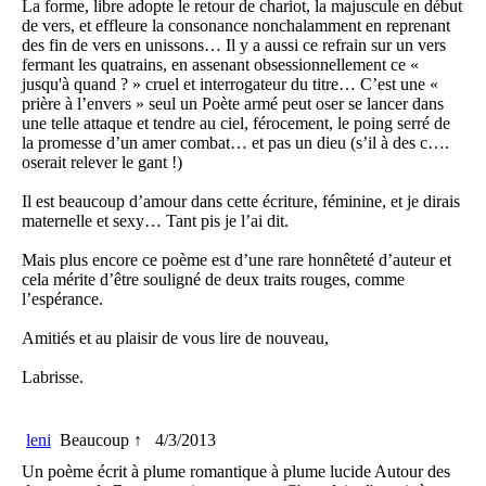
La forme, libre adopte le retour de chariot, la majuscule en début
de vers, et effleure la consonance nonchalamment en reprenant
des fin de vers en unissons… Il y a aussi ce refrain sur un vers
fermant les quatrains, en assenant obsessionnellement ce «
jusqu'à quand ? » cruel et interrogateur du titre… C’est une «
prière à l’envers » seul un Poète armé peut oser se lancer dans
une telle attaque et tendre au ciel, férocement, le poing serré de
la promesse d’un amer combat… et pas un dieu (s’il à des c….
oserait relever le gant !)
Il est beaucoup d’amour dans cette écriture, féminine, et je dirais
maternelle et sexy… Tant pis je l’ai dit.
Mais plus encore ce poème est d’une rare honnêteté d’auteur et
cela mérite d’être souligné de deux traits rouges, comme
l’espérance.
Amitiés et au plaisir de vous lire de nouveau,
Labrisse.
leni
Beaucoup ↑
4/3/2013
Un poème écrit à plume romantique à plume lucide Autour des