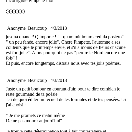
Incorrigible Pimpette ! lol
:))))))))))))
Anonyme
Beaucoup
4/3/2013
jusquà quand ? Q'importe ! "...quam minimum credula postero".
" un peu fanée, encore jolie". Chère Pimpette, l'automne a ses
couleurs que le printemps envie, et s'il a moins de fleurs chacune
est fort jolie". Alors pourquoi ne pas "perdre le Nord encore une
fois" !
Et puis, encore longtemps, distrais-nous avec tes jolis poèmes.
Anonyme
Beaucoup
4/3/2013
Juste un petit bonjour en courant d'air, pour te dire combien je
reste gourmand de ta poésie.
J'ai de quoi éditer un recueil de tes formules et de tes pensées. Ici
j'ai choisi :
" Je me promets ce matin même
De ne pas mourir aujourd'hui".
Je trouve cette détermination tout à fait contestataire et