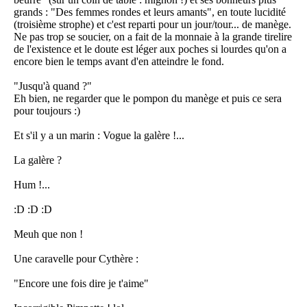
grands : "Des femmes rondes et leurs amants", en toute lucidité
(troisième strophe) et c'est reparti pour un jour/tour... de manège.
Ne pas trop se soucier, on a fait de la monnaie à la grande tirelire
de l'existence et le doute est léger aux poches si lourdes qu'on a
encore bien le temps avant d'en atteindre le fond.
"Jusqu'à quand ?"
Eh bien, ne regarder que le pompon du manège et puis ce sera
pour toujours :)
Et s'il y a un marin : Vogue la galère !...
La galère ?
Hum !...
:D :D :D
Meuh que non !
Une caravelle pour Cythère :
"Encore une fois dire je t'aime"