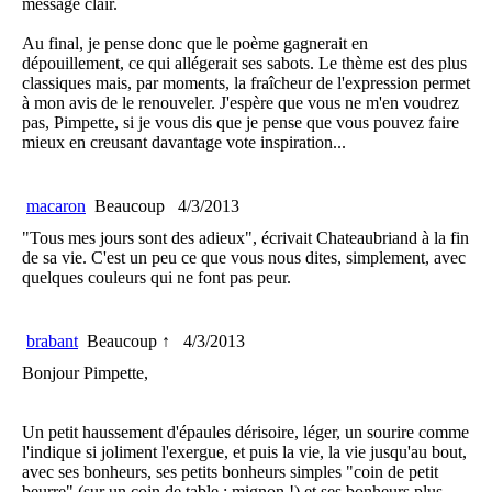
message clair.
Au final, je pense donc que le poème gagnerait en
dépouillement, ce qui allégerait ses sabots. Le thème est des plus
classiques mais, par moments, la fraîcheur de l'expression permet
à mon avis de le renouveler. J'espère que vous ne m'en voudrez
pas, Pimpette, si je vous dis que je pense que vous pouvez faire
mieux en creusant davantage vote inspiration...
macaron
Beaucoup
4/3/2013
"Tous mes jours sont des adieux", écrivait Chateaubriand à la fin
de sa vie. C'est un peu ce que vous nous dites, simplement, avec
quelques couleurs qui ne font pas peur.
brabant
Beaucoup ↑
4/3/2013
Bonjour Pimpette,
Un petit haussement d'épaules dérisoire, léger, un sourire comme
l'indique si joliment l'exergue, et puis la vie, la vie jusqu'au bout,
avec ses bonheurs, ses petits bonheurs simples "coin de petit
beurre" (sur un coin de table : mignon !) et ses bonheurs plus