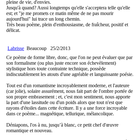
pleine de vie, d'envies.
Jusqu'à quand? Aussi longtemps qu'elle s'acceptera telle qu'elle
est; et "je me promets ce matin même de ne pas mourir
aujourd'hui" lui trace un long chemin.
Très beau poème, plein d'enthousiasme, de fraîcheur, positif et
délicat.
Labrisse
Beaucoup
25/2/2013
Ce poème de forme libre, donc, que l'on ne peut évaluer que par
son formalisme (ou plus juste encore son échevèlement)
stylistique hors toute contrainte technique, possède
indiscutablement les atouts d'une agréable et languissante poésie.
Tout est d'un romantisme incroyablement moderne, et l'auteure
(car jolie), solaire assurément, nous fait part de l'ombre portée de
son propre embrasement ; et, c'est mon sentiment, nous apporte
la part d'une lassitude ou d'un poids alors que tout n'est que
rayons d'étoiles dans cette écriture. Il y a une force incroyable
dans ce poème... magnétique, tellurique, mélancolique.
Déniapons, l'os à nu, jusqu’à blanc, ce petit chef d'œuvre
romantique et nouveau.