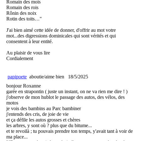
Romain des mois
Romain des rois
Rônin des noix
Rotin des toits…"
J'ai bien aimé cette idée de donner, d'offrir au mot votre
mot...des digressions dominicales qui sont vérités et qui
consentent à leur entité.
Au plaisir de vous lire
Cordialement
papipoete
aboutie/aime bien
18/5/2025
bonjour Roxanne
garée en strapontin ( juste un instant, on ne va rien me dire ! )
j'observe de mon hublot le passage des autos, des vélos, des
motos
je vois des bambins au Parc bambiner
j'entends des cris, de joie de vie
et ça défile les autos grosses et chères
les arbres, y sont où ? plus que du bitume...
et te revoilà ; tu pouvais prendre ton temps, y'avait tant à voir de
ma place...