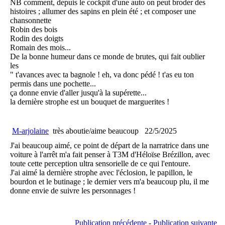
NB comment, depuis le cockpit d'une auto on peut broder des
histoires ; allumer des sapins en plein été ; et composer une
chansonnette
Robin des bois
Rodin des doigts
Romain des mois...
De la bonne humeur dans ce monde de brutes, qui fait oublier
les
" t'avances avec ta bagnole ! eh, va donc pédé ! t'as eu ton
permis dans une pochette...
ça donne envie d'aller jusqu'à la supérette...
la dernière strophe est un bouquet de marguerites !
M-arjolaine
très aboutie/aime beaucoup
22/5/2025
J'ai beaucoup aimé, ce point de départ de la narratrice dans une
voiture à l'arrêt m'a fait penser à T3M d'Héloïse Brézillon, avec
toute cette perception ultra sensorielle de ce qui l'entoure.
J'ai aimé la dernière strophe avec l'éclosion, le papillon, le
bourdon et le butinage ; le dernier vers m'a beaucoup plu, il me
donne envie de suivre les personnages !
Publication précédente
-
Publication suivante