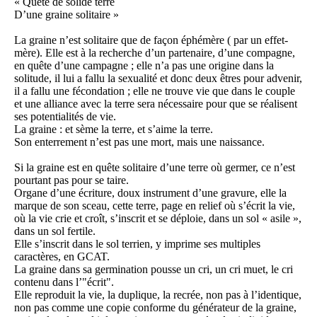
« Quête de solide terre
D’une graine solitaire »
La graine n’est solitaire que de façon éphémère ( par un effet-
mère). Elle est à la recherche d’un partenaire, d’une compagne,
en quête d’une campagne ; elle n’a pas une origine dans la
solitude, il lui a fallu la sexualité et donc deux êtres pour advenir,
il a fallu une fécondation ; elle ne trouve vie que dans le couple
et une alliance avec la terre sera nécessaire pour que se réalisent
ses potentialités de vie.
La graine : et sème la terre, et s’aime la terre.
Son enterrement n’est pas une mort, mais une naissance.
Si la graine est en quête solitaire d’une terre où germer, ce n’est
pourtant pas pour se taire.
Organe d’une écriture, doux instrument d’une gravure, elle la
marque de son sceau, cette terre, page en relief où s’écrit la vie,
où la vie crie et croît, s’inscrit et se déploie, dans un sol « asile »,
dans un sol fertile.
Elle s’inscrit dans le sol terrien, y imprime ses multiples
caractères, en GCAT.
La graine dans sa germination pousse un cri, un cri muet, le cri
contenu dans l’"écrit".
Elle reproduit la vie, la duplique, la recrée, non pas à l’identique,
non pas comme une copie conforme du générateur de la graine,