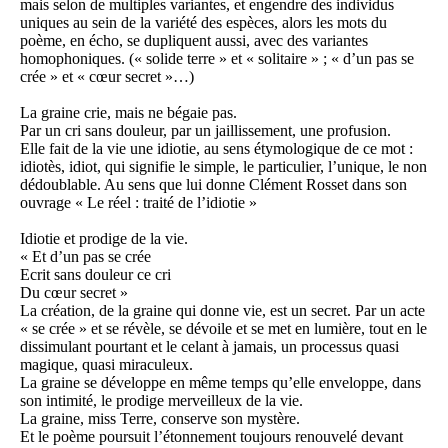
mais selon de multiples variantes, et engendre des individus
uniques au sein de la variété des espèces, alors les mots du
poème, en écho, se dupliquent aussi, avec des variantes
homophoniques. (« solide terre » et « solitaire » ; « d’un pas se
crée » et « cœur secret »…)
La graine crie, mais ne bégaie pas.
Par un cri sans douleur, par un jaillissement, une profusion.
Elle fait de la vie une idiotie, au sens étymologique de ce mot :
idiotès, idiot, qui signifie le simple, le particulier, l’unique, le non
dédoublable. Au sens que lui donne Clément Rosset dans son
ouvrage « Le réel : traité de l’idiotie »
Idiotie et prodige de la vie.
« Et d’un pas se crée
Ecrit sans douleur ce cri
Du cœur secret »
La création, de la graine qui donne vie, est un secret. Par un acte
« se crée » et se révèle, se dévoile et se met en lumière, tout en le
dissimulant pourtant et le celant à jamais, un processus quasi
magique, quasi miraculeux.
La graine se développe en même temps qu’elle enveloppe, dans
son intimité, le prodige merveilleux de la vie.
La graine, miss Terre, conserve son mystère.
Et le poème poursuit l’étonnement toujours renouvelé devant