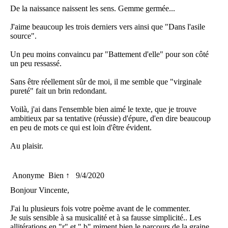
De la naissance naissent les sens. Gemme germée...
J'aime beaucoup les trois derniers vers ainsi que "Dans l'asile
source".
Un peu moins convaincu par "Battement d'elle" pour son côté
un peu ressassé.
Sans être réellement sûr de moi, il me semble que "virginale
pureté" fait un brin redondant.
Voilà, j'ai dans l'ensemble bien aimé le texte, que je trouve
ambitieux par sa tentative (réussie) d'épure, d'en dire beaucoup
en peu de mots ce qui est loin d'être évident.
Au plaisir.
Anonyme
Bien ↑
9/4/2020
Bonjour Vincente,
J'ai lu plusieurs fois votre poème avant de le commenter.
Je suis sensible à sa musicalité et à sa fausse simplicité.. Les
allitérations en "r" et " b" miment bien le parcours de la graine.