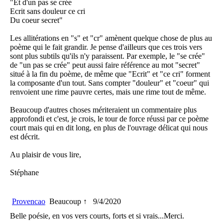
"Et d'un pas se crée
Ecrit sans douleur ce cri
Du coeur secret"
Les allitérations en "s" et "cr" amènent quelque chose de plus au
poème qui le fait grandir. Je pense d'ailleurs que ces trois vers
sont plus subtils qu'ils n'y paraissent. Par exemple, le "se crée"
de "un pas se crée" peut aussi faire référence au mot "secret"
situé à la fin du poème, de même que "Ecrit" et "ce cri" forment
la composante d'un tout. Sans compter "douleur" et "coeur" qui
renvoient une rime pauvre certes, mais une rime tout de même.
Beaucoup d'autres choses mériteraient un commentaire plus
approfondi et c'est, je crois, le tour de force réussi par ce poème
court mais qui en dit long, en plus de l'ouvrage délicat qui nous
est décrit.
Au plaisir de vous lire,
Stéphane
Provencao
Beaucoup ↑
9/4/2020
Belle poésie, en vos vers courts, forts et si vrais...Merci.