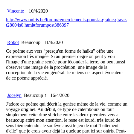
Vincente
10/4/2020
http://www.oniris.be/forum/remerciements-pour-la-graine-grave-
t28004s0.html#forumpost386397
Robot
Beaucoup
11/4/2020
Ce poème aux vers "presqu'en forme de haîku" offre une
expression très imagée. Si au premier degré on peut y voir
l'image d'une graine semée pour féconder la terre, on peut aussi
observer une image de la procréation, une image de la
conception de la vie en général. Je retiens cet aspect évocateur
de ce poème apprécié.
Jocelyn
Beaucoup ↑
16/4/2020
J'adore ce poème qui décrit la genèse même de la vie, comme un
voyage originel. Au début, ce type de calembours ou tout
simplement cette rime si riche entre les deux premiers vers a
beaucoup attiré mon attention. le reste est lourd, très lourd de
sens bien entendu. Je soulève aussi le jeu de mot ''battement
d'elle'' que je crois avoir déjà lu quelque part ici sur oniris. Peut-