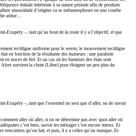
quence initiale inhérente à sa nature primale afin de produire
 l’allure sinusoïdale d’origine va se métamorphoser en une courbe
âche ardue…
t-Exupéry –, tant qu’au bout de la route il y a l’objectif, et que
ment rectiligne uniforme pour le serein, le mouvement rectiligne
tat en fonction de la résultante des humeurs : une parabole
t en noces de fiel. Et au cas où les humeurs des états sont
. Alors survient la chute [Libre] pour éloigner un peu plus du
t-Exupéry –, tant que l’essentiel ne sera que d’aller, ou de savoir
 comment aller où aller, si on ne détermine pas avec quoi aller où
s adéquates c’est bien, savoir les ménager c’est encore mieux. Et
a les rencontres qu’on fait, et puis, il y a celles qu’on manque. Et