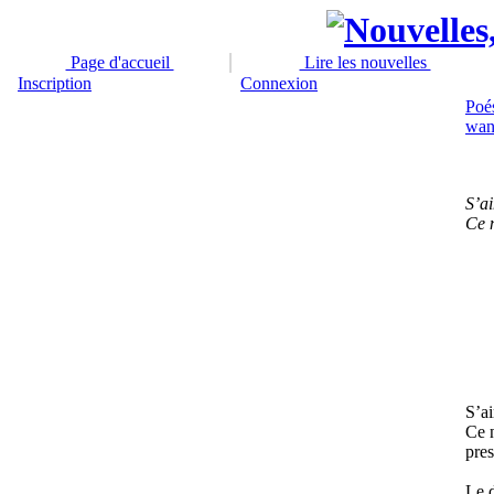
Page d'accueil
Lire les nouvelles
Inscription
Connexion
Poé
wan
S’ai
Ce n
S’ai
Ce n
pres
Le d