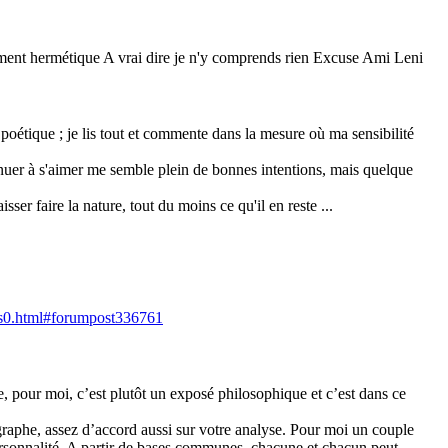
alement hermétique A vrai dire je n'y comprends rien Excuse Ami Leni
e poétique ; je lis tout et commente dans la mesure où ma sensibilité
inuer à s'aimer me semble plein de bonnes intentions, mais quelque
ser faire la nature, tout du moins ce qu'il en reste ...
01s0.html#forumpost336761
e, pour moi, c’est plutôt un exposé philosophique et c’est dans ce
agraphe, assez d’accord aussi sur votre analyse. Pour moi un couple
ersonnalité. A partir de bases communes, chacune et chacun peut