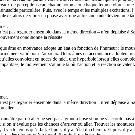
ceaux de perceptions car, chaque homme ou chaque femme vibre à une fré
sinusoïde particulière. Puis, avec le temps et les multiples excitations,
lexe, alors de vibrer en phase avec une autre sinusoïde devient une t
mer,
’est pas regarder ensemble dans la même direction – n’en déplaise à Sain
ouvement conditionne la réussite.
que âme en mouvance adopte un état en fonction de l’humeur : le mouve
ormément varié pour l’anxieux. Deux âmes en accointance adoptent un é
qu’elles convolent en noces de miel, une hyperbole lorsqu’elles convolen
mpatibles, le mouvement s’annule là où l’action et la réaction se valent
t…
mer,
’est pas regarder ensemble dans la même direction – n’en déplaise à Sain
où aller.
onnaître par où aller ne sert pas à grand-chose si on ne s’accorde pas à
r, si on n’évalue pas les chances d’arriver où aller. Trouver les monture
, il y a le temps qu’il fait. Et puis, il y a l’état du chemin. Et puis, il y 
 il y a les virages qu’on prend. Et puis, il y a le destin…