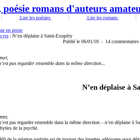
Lire les poésies
Lire les romans
sie en prose
cyrs
: N’en déplaise à Saint-Exupéry
Publié
le 06/01/18
-
14 commentaires
mer,
’est pas regarder ensemble dans la même direction...
N’en déplaise à S
mer,
’est pas regarder ensemble dans la même direction – n’en déplaise à Sa
byties de la psyché.
éfi de la relation parfaite est de trouver des lunettes adéquates pour d