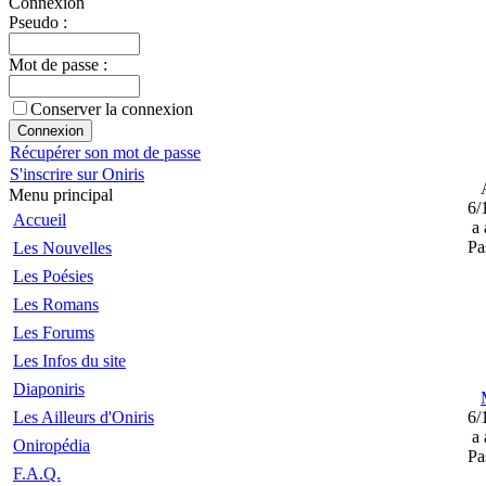
Connexion
Pseudo :
Mot de passe :
Conserver la connexion
Récupérer son mot de passe
S'inscrire sur Oniris
A
Menu principal
6/
Accueil
a 
Pa
Les Nouvelles
Les Poésies
Les Romans
Les Forums
Les Infos du site
Diaponiris
Les Ailleurs d'Oniris
6/
a 
Oniropédia
Pa
F.A.Q.