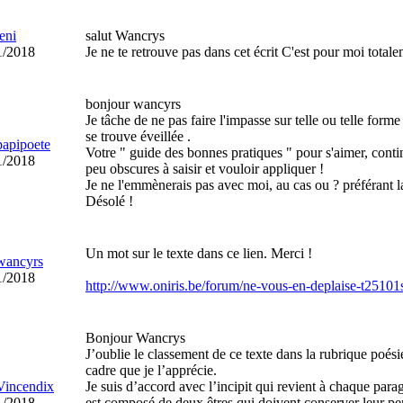
leni
salut Wancrys
1/2018
Je ne te retrouve pas dans cet écrit C'est pour moi tot
bonjour wancyrs
Je tâche de ne pas faire l'impasse sur telle ou telle form
se trouve éveillée .
papipoete
Votre " guide des bonnes pratiques " pour s'aimer, cont
1/2018
peu obscures à saisir et vouloir appliquer !
Je ne l'emmènerais pas avec moi, au cas ou ? préférant lais
Désolé !
Un mot sur le texte dans ce lien. Merci !
wancyrs
1/2018
http://www.oniris.be/forum/ne-vous-en-deplaise-t251
Bonjour Wancrys
J’oublie le classement de ce texte dans la rubrique poési
cadre que je l’apprécie.
Vincendix
Je suis d’accord avec l’incipit qui revient à chaque par
1/2018
est composé de deux êtres qui doivent conserver leur p