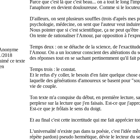
Parce que c'est là que c'est beau... on a tout le long l'im
l'anaphore en devient douloureuse. Comme si le locuteur r
D'ailleurs, on sent plusieurs souffles (trois d'après mes 
psychologie, médecine, on sent que l'auteur veut induire
Nous pointer que si c'est scientifique, ça ne peut qu'être
On tente de rationaliser l'Amour, par opposition à l'expre
Temps deux : on se détache de la science, de l'exactitu
nonyme
l'Amour. On a un locuteur conscient des altérations du s
1/2018
des réponses tout en se sachant pertinemment qu'il fait pa
aimé ce texte
en
Temps trois : le constat.
Et le refus d'y coller, le besoin d'en faire quelque chose
laquelle des générations d'amoureux se basent pour "so
vie de couple.
Ton texte m'a conquise du début, en première lecture, s
perplexe sur la lecture que j'en faisais. Est-ce que j'appr
Est-ce que je frôlais le sens du doigt.
Et au final c'est cette incertitude qui me fait apprécier t
L'universalité n'existe pas dans ta poésie, c'est l'idée mê
répète pardon) pseudo hermétique, dévie le lecteur du sen