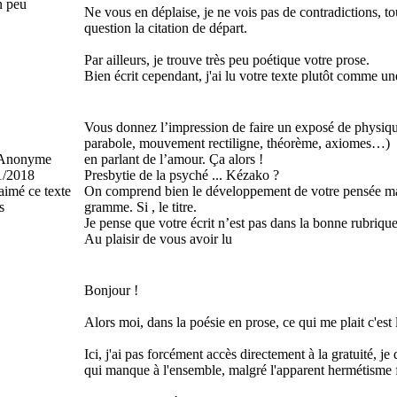
 peu
Ne vous en déplaise, je ne vois pas de contradictions, t
question la citation de départ.
Par ailleurs, je trouve très peu poétique votre prose.
Bien écrit cependant, j'ai lu votre texte plutôt comme une
Vous donnez l’impression de faire un exposé de physiqu
parabole, mouvement rectiligne, théorème, axiomes…)
nonyme
en parlant de l’amour. Ça alors !
1/2018
Presbytie de la psyché ... Kézako ?
aimé ce texte
On comprend bien le développement de votre pensée mais
s
gramme. Si , le titre.
Je pense que votre écrit n’est pas dans la bonne rubrique
Au plaisir de vous avoir lu
Bonjour !
Alors moi, dans la poésie en prose, ce qui me plait c'est 
Ici, j'ai pas forcément accès directement à la gratuité, je 
qui manque à l'ensemble, malgré l'apparent hermétisme f