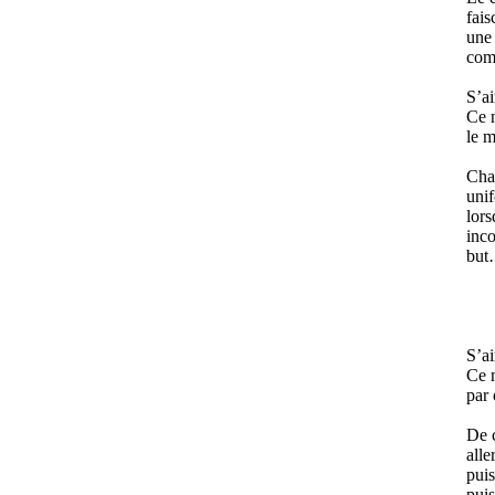
fais
une 
comp
S’ai
Ce n
le m
Cha
unif
lors
inco
bu
S’ai
Ce n
par 
De c
alle
puis
puis