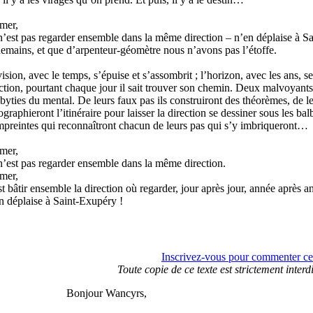
mer,
’est pas regarder ensemble dans la même direction – n’en déplaise à Sai
emains, et que d’arpenteur-géomètre nous n’avons pas l’étoffe.
ision, avec le temps, s’épuise et s’assombrit ; l’horizon, avec les ans, se
ction, pourtant chaque jour il sait trouver son chemin. Deux malvoyants 
byties du mental. De leurs faux pas ils construiront des théorèmes, de le
ographieront l’itinéraire pour laisser la direction se dessiner sous les b
preintes qui reconnaîtront chacun de leurs pas qui s’y imbriqueront…
mer,
’est pas regarder ensemble dans la même direction.
mer,
t bâtir ensemble la direction où regarder, jour après jour, année après a
n déplaise à Saint-Exupéry !
Inscrivez-vous pour commenter cett
Toute copie de ce texte est strictement interd
Bonjour Wancyrs,