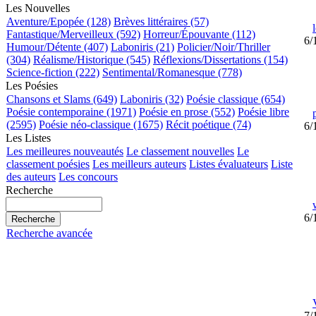
Les Nouvelles
Aventure/Epopée (128)
Brèves littéraires (57)
Fantastique/Merveilleux (592)
Horreur/Épouvante (112)
6/
Humour/Détente (407)
Laboniris (21)
Policier/Noir/Thriller
(304)
Réalisme/Historique (545)
Réflexions/Dissertations (154)
Science-fiction (222)
Sentimental/Romanesque (778)
Les Poésies
Chansons et Slams (649)
Laboniris (32)
Poésie classique (654)
Poésie contemporaine (1971)
Poésie en prose (552)
Poésie libre
(2595)
Poésie néo-classique (1675)
Récit poétique (74)
6/
Les Listes
Les meilleures nouveautés
Le classement nouvelles
Le
classement poésies
Les meilleurs auteurs
Listes évaluateurs
Liste
des auteurs
Les concours
Recherche
6/
Recherche avancée
7/