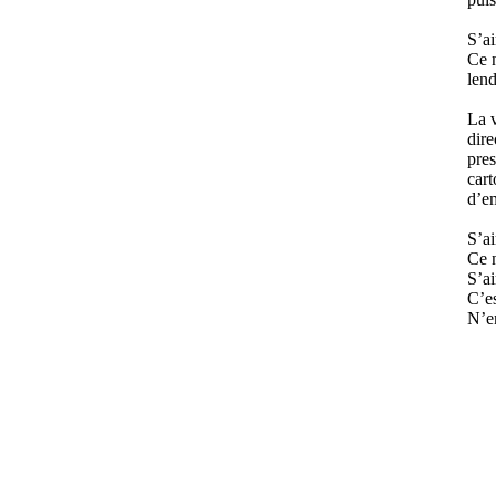
S’ai
Ce n
lend
La v
dire
pres
cart
d’em
S’ai
Ce n
S’ai
C’es
N’e