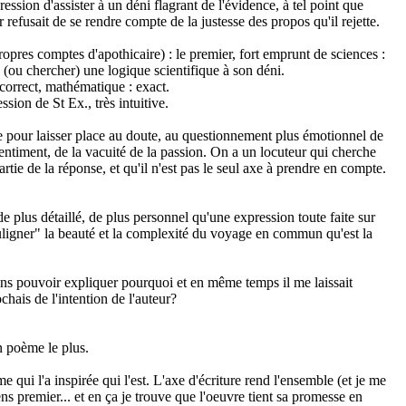
pression d'assister à un déni flagrant de l'évidence, à tel point que
efusait de se rendre compte de la justesse des propos qu'il rejette.
propres comptes d'apothicaire) : le premier, fort emprunt de sciences :
 (ou chercher) une logique scientifique à son déni.
 correct, mathématique : exact.
ssion de St Ex., très intuitive.
de pour laisser place au doute, au questionnement plus émotionnel de
entiment, de la vacuité de la passion. On a un locuteur qui cherche
rtie de la réponse, et qu'il n'est pas le seul axe à prendre en compte.
 de plus détaillé, de plus personnel qu'une expression toute faite sur
uligner" la beauté et la complexité du voyage en commun qu'est la
ans pouvoir expliquer pourquoi et en même temps il me laissait
ochais de l'intention de l'auteur?
on poème le plus.
me qui l'a inspirée qui l'est. L'axe d'écriture rend l'ensemble (et je me
s premier... et en ça je trouve que l'oeuvre tient sa promesse en