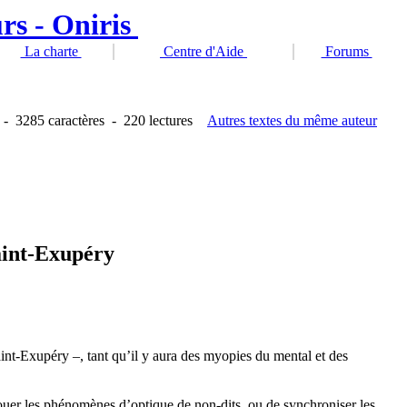
La charte
Centre d'Aide
Forums
-
3285 caractères
-
220 lectures
Autres textes du même auteur
aint-Exupéry
int-Exupéry –, tant qu’il y aura des myopies du mental et des
éjouer les phénomènes d’optique de non-dits, ou de synchroniser les