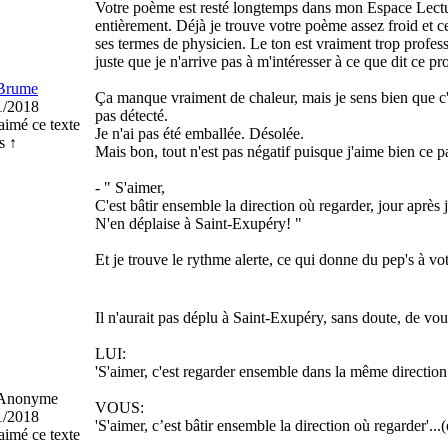
Votre poème est resté longtemps dans mon Espace Lecture 
entièrement. Déjà je trouve votre poème assez froid et ce
ses termes de physicien. Le ton est vraiment trop professo
juste que je n'arrive pas à m'intéresser à ce que dit ce prof
Brume
Ça manque vraiment de chaleur, mais je sens bien que c'e
1/2018
pas détecté.
aimé ce texte
Je n'ai pas été emballée. Désolée.
s ↑
Mais bon, tout n'est pas négatif puisque j'aime bien ce p
- " S'aimer,
C'est bâtir ensemble la direction où regarder, jour après
N'en déplaise à Saint-Exupéry! "
Et je trouve le rythme alerte, ce qui donne du pep's à vot
Il n'aurait pas déplu à Saint-Exupéry, sans doute, de vous
LUI:
'S'aimer, c'est regarder ensemble dans la même direction.
nonyme
VOUS:
1/2018
'S'aimer, c’est bâtir ensemble la direction où regarder'..
aimé ce texte