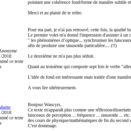
pointant une cohérence fond/forme de manière subtile et 
Merci et au plaisir de te relire.
Pour ma part, je n'ai pas retrouvé, cette fois, la qualité h
Le premier volet m'a donné l'impression d'assister à un c
" les phénomènes d’optique... synchroniser les faisceaux 
afin de produire une sinusoïde particulière.... (!!)
nonyme
1/2018
Le deuxième ne m'a pas plus séduit.
aimé ce texte
s
Quant au troisième qui comporte sept fois le verbe "aller"
L'idée de fond est intéressante mais traitée d'une manièr
A vous lire ultérieurement.
Bonjour Wancyrs.
Marite
Ce texte m'apparaît plus comme une réflexion/dissertat
1/2018
faisceaux de perception ... fréquence ... sinusoïde ... et
aimé ce texte
des cours de physique/mathématiques de fin du second cy
s
C'est dommage.