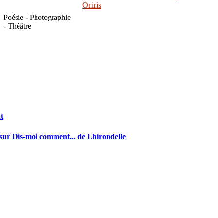
Oniris
Poésie - Photographie
- Théâtre
t
ur Dis-moi comment... de Lhirondelle