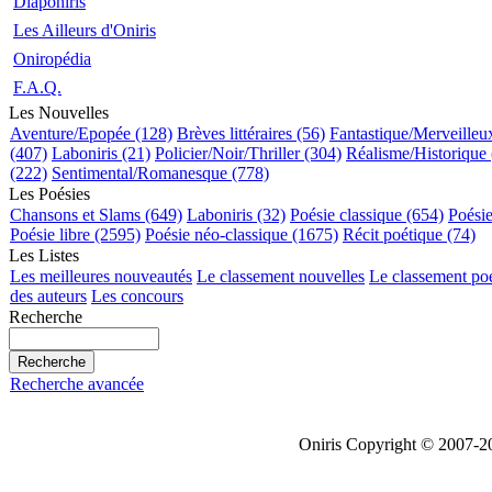
Diaponiris
Les Ailleurs d'Oniris
Oniropédia
F.A.Q.
Les Nouvelles
Aventure/Epopée (128)
Brèves littéraires (56)
Fantastique/Merveilleu
(407)
Laboniris (21)
Policier/Noir/Thriller (304)
Réalisme/Historique 
(222)
Sentimental/Romanesque (778)
Les Poésies
Chansons et Slams (649)
Laboniris (32)
Poésie classique (654)
Poési
Poésie libre (2595)
Poésie néo-classique (1675)
Récit poétique (74)
Les Listes
Les meilleures nouveautés
Le classement nouvelles
Le classement po
des auteurs
Les concours
Recherche
Recherche avancée
Oniris Copyright © 2007-