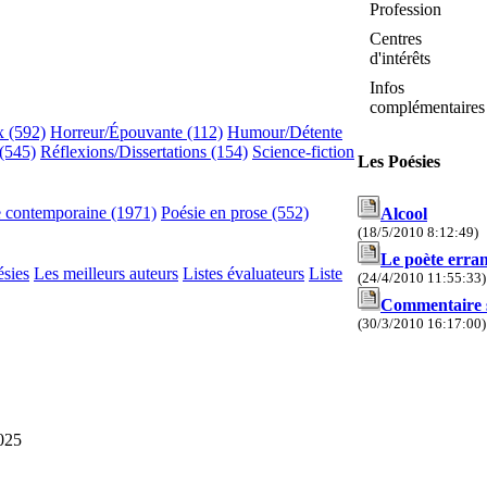
Profession
Centres
d'intérêts
Infos
complémentaires
x (592)
Horreur/Épouvante (112)
Humour/Détente
(545)
Réflexions/Dissertations (154)
Science-fiction
Les Poésies
e contemporaine (1971)
Poésie en prose (552)
Alcool
(18/5/2010 8:12:49)
Le poète erran
ésies
Les meilleurs auteurs
Listes évaluateurs
Liste
(24/4/2010 11:55:33)
Commentaire s
(30/3/2010 16:17:00)
2025