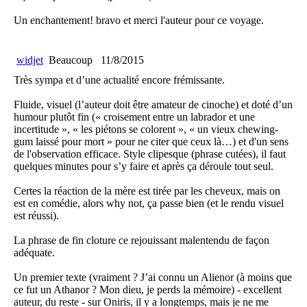
Un enchantement! bravo et merci l'auteur pour ce voyage.
widjet
Beaucoup
11/8/2015
Très sympa et d’une actualité encore frémissante.
Fluide, visuel (l’auteur doit être amateur de cinoche) et doté d’un
humour plutôt fin (« croisement entre un labrador et une
incertitude », « les piétons se colorent », « un vieux chewing-
gum laissé pour mort » pour ne citer que ceux là…) et d'un sens
de l'observation efficace. Style clipesque (phrase cutées), il faut
quelques minutes pour s’y faire et après ça déroule tout seul.
Certes la réaction de la mère est tirée par les cheveux, mais on
est en comédie, alors why not, ça passe bien (et le rendu visuel
est réussi).
La phrase de fin cloture ce rejouissant malentendu de façon
adéquate.
Un premier texte (vraiment ? J’ai connu un Alienor (à moins que
ce fut un Athanor ? Mon dieu, je perds la mémoire) - excellent
auteur, du reste - sur Oniris, il y a longtemps, mais je ne me