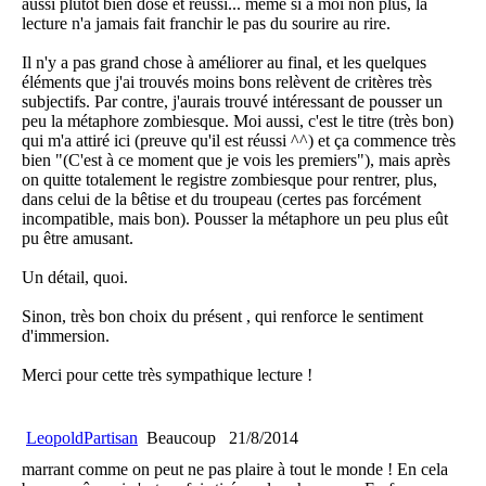
aussi plutôt bien dosé et réussi... même si à moi non plus, la
lecture n'a jamais fait franchir le pas du sourire au rire.
Il n'y a pas grand chose à améliorer au final, et les quelques
éléments que j'ai trouvés moins bons relèvent de critères très
subjectifs. Par contre, j'aurais trouvé intéressant de pousser un
peu la métaphore zombiesque. Moi aussi, c'est le titre (très bon)
qui m'a attiré ici (preuve qu'il est réussi ^^) et ça commence très
bien "(C'est à ce moment que je vois les premiers"), mais après
on quitte totalement le registre zombiesque pour rentrer, plus,
dans celui de la bêtise et du troupeau (certes pas forcément
incompatible, mais bon). Pousser la métaphore un peu plus eût
pu être amusant.
Un détail, quoi.
Sinon, très bon choix du présent , qui renforce le sentiment
d'immersion.
Merci pour cette très sympathique lecture !
LeopoldPartisan
Beaucoup
21/8/2014
marrant comme on peut ne pas plaire à tout le monde ! En cela