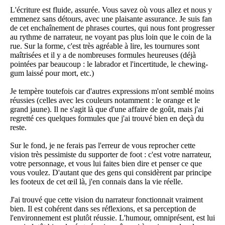
L'écriture est fluide, assurée. Vous savez où vous allez et nous y
emmenez sans détours, avec une plaisante assurance. Je suis fan
de cet enchaînement de phrases courtes, qui nous font progresser
au rythme de narrateur, ne voyant pas plus loin que le coin de la
rue. Sur la forme, c'est très agréable à lire, les tournures sont
maîtrisées et il y a de nombreuses formules heureuses (déjà
pointées par beaucoup : le labrador et l'incertitude, le chewing-
gum laissé pour mort, etc.)
Je tempère toutefois car d'autres expressions m'ont semblé moins
réussies (celles avec les couleurs notamment : le orange et le
grand jaune). Il ne s'agit là que d'une affaire de goût, mais j'ai
regretté ces quelques formules que j'ai trouvé bien en deçà du
reste.
Sur le fond, je ne ferais pas l'erreur de vous reprocher cette
vision très pessimiste du supporter de foot : c'est votre narrateur,
votre personnage, et vous lui faites bien dire et penser ce que
vous voulez. D'autant que des gens qui considèrent par principe
les footeux de cet œil là, j'en connais dans la vie réelle.
J'ai trouvé que cette vision du narrateur fonctionnait vraiment
bien. Il est cohérent dans ses réflexions, et sa perception de
l'environnement est plutôt réussie. L'humour, omniprésent, est lui