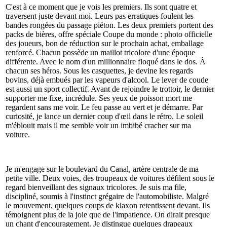
C'est à ce moment que je vois les premiers. Ils sont quatre et
traversent juste devant moi. Leurs pas erratiques foulent les
bandes rongées du passage piéton. Les deux premiers portent des
packs de bières, offre spéciale Coupe du monde : photo officielle
des joueurs, bon de réduction sur le prochain achat, emballage
renforcé. Chacun possède un maillot tricolore d'une époque
différente. Avec le nom d'un millionnaire floqué dans le dos. À
chacun ses héros. Sous les casquettes, je devine les regards
bovins, déjà embués par les vapeurs d'alcool. Le lever de coude
est aussi un sport collectif. Avant de rejoindre le trottoir, le dernier
supporter me fixe, incrédule. Ses yeux de poisson mort me
regardent sans me voir. Le feu passe au vert et je démarre. Par
curiosité, je lance un dernier coup d'œil dans le rétro. Le soleil
m'éblouit mais il me semble voir un imbibé cracher sur ma
voiture.
Je m'engage sur le boulevard du Canal, artère centrale de ma
petite ville. Deux voies, des troupeaux de voitures défilent sous le
regard bienveillant des signaux tricolores. Je suis ma file,
discipliné, soumis à l'instinct grégaire de l'automobiliste. Malgré
le mouvement, quelques coups de klaxon retentissent devant. Ils
témoignent plus de la joie que de l'impatience. On dirait presque
un chant d'encouragement. Je distingue quelques drapeaux