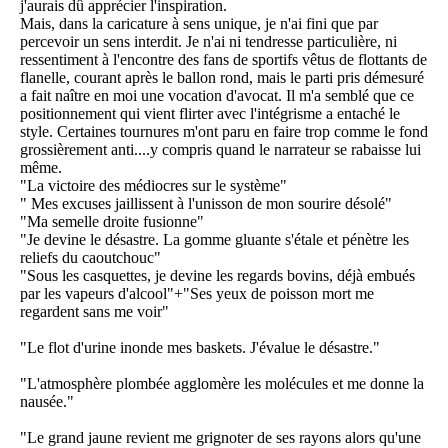
j'aurais dû apprécier l'inspiration.
Mais, dans la caricature à sens unique, je n'ai fini que par
percevoir un sens interdit. Je n'ai ni tendresse particulière, ni
ressentiment à l'encontre des fans de sportifs vêtus de flottants de
flanelle, courant après le ballon rond, mais le parti pris démesuré
a fait naître en moi une vocation d'avocat. Il m'a semblé que ce
positionnement qui vient flirter avec l'intégrisme a entaché le
style. Certaines tournures m'ont paru en faire trop comme le fond
grossièrement anti....y compris quand le narrateur se rabaisse lui
même.
"La victoire des médiocres sur le système"
" Mes excuses jaillissent à l'unisson de mon sourire désolé"
"Ma semelle droite fusionne"
"Je devine le désastre. La gomme gluante s'étale et pénètre les
reliefs du caoutchouc"
"Sous les casquettes, je devine les regards bovins, déjà embués
par les vapeurs d'alcool"+"Ses yeux de poisson mort me
regardent sans me voir"
"Le flot d'urine inonde mes baskets. J'évalue le désastre."
"L'atmosphère plombée agglomère les molécules et me donne la
nausée."
"Le grand jaune revient me grignoter de ses rayons alors qu'une