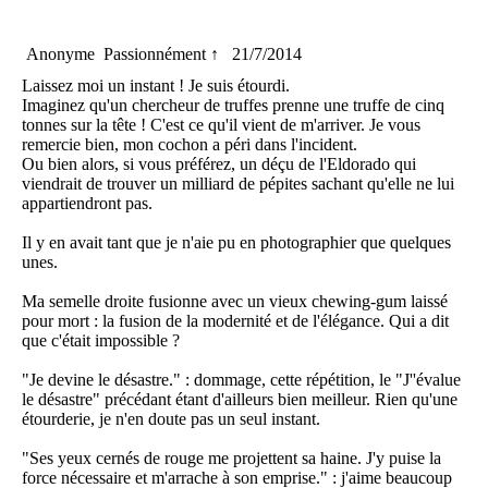
Anonyme
Passionnément ↑
21/7/2014
Laissez moi un instant ! Je suis étourdi.
Imaginez qu'un chercheur de truffes prenne une truffe de cinq
tonnes sur la tête ! C'est ce qu'il vient de m'arriver. Je vous
remercie bien, mon cochon a péri dans l'incident.
Ou bien alors, si vous préférez, un déçu de l'Eldorado qui
viendrait de trouver un milliard de pépites sachant qu'elle ne lui
appartiendront pas.
Il y en avait tant que je n'aie pu en photographier que quelques
unes.
Ma semelle droite fusionne avec un vieux chewing-gum laissé
pour mort : la fusion de la modernité et de l'élégance. Qui a dit
que c'était impossible ?
"Je devine le désastre." : dommage, cette répétition, le "J''évalue
le désastre" précédant étant d'ailleurs bien meilleur. Rien qu'une
étourderie, je n'en doute pas un seul instant.
"Ses yeux cernés de rouge me projettent sa haine. J'y puise la
force nécessaire et m'arrache à son emprise." : j'aime beaucoup