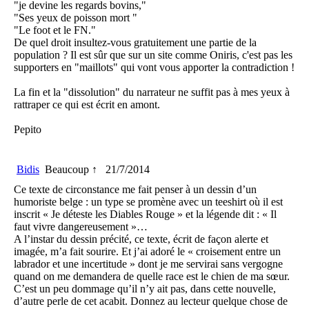
"je devine les regards bovins,"
"Ses yeux de poisson mort "
"Le foot et le FN."
De quel droit insultez-vous gratuitement une partie de la
population ? Il est sûr que sur un site comme Oniris, c'est pas les
supporters en "maillots" qui vont vous apporter la contradiction !
La fin et la "dissolution" du narrateur ne suffit pas à mes yeux à
rattraper ce qui est écrit en amont.
Pepito
Bidis
Beaucoup ↑
21/7/2014
Ce texte de circonstance me fait penser à un dessin d’un
humoriste belge : un type se promène avec un teeshirt où il est
inscrit « Je déteste les Diables Rouge » et la légende dit : « Il
faut vivre dangereusement »…
A l’instar du dessin précité, ce texte, écrit de façon alerte et
imagée, m’a fait sourire. Et j’ai adoré le « croisement entre un
labrador et une incertitude » dont je me servirai sans vergogne
quand on me demandera de quelle race est le chien de ma sœur.
C’est un peu dommage qu’il n’y ait pas, dans cette nouvelle,
d’autre perle de cet acabit. Donnez au lecteur quelque chose de