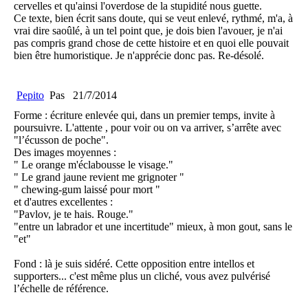
cervelles et qu'ainsi l'overdose de la stupidité nous guette.
Ce texte, bien écrit sans doute, qui se veut enlevé, rythmé, m'a, à
vrai dire saoûlé, à un tel point que, je dois bien l'avouer, je n'ai
pas compris grand chose de cette histoire et en quoi elle pouvait
bien être humoristique. Je n'apprécie donc pas. Re-désolé.
Pepito
Pas
21/7/2014
Forme : écriture enlevée qui, dans un premier temps, invite à
poursuivre. L'attente , pour voir ou on va arriver, s’arrête avec
"l’écusson de poche".
Des images moyennes :
" Le orange m'éclabousse le visage."
" Le grand jaune revient me grignoter "
" chewing-gum laissé pour mort "
et d'autres excellentes :
"Pavlov, je te hais. Rouge."
"entre un labrador et une incertitude" mieux, à mon gout, sans le
"et"
Fond : là je suis sidéré. Cette opposition entre intellos et
supporters... c'est même plus un cliché, vous avez pulvérisé
l’échelle de référence.