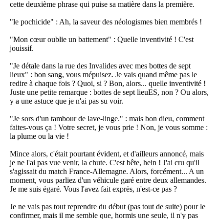
cette deuxième phrase qui puise sa matière dans la première.
"le pochicide" : Ah, la saveur des néologismes bien membrés !
"Mon cœur oublie un battement" : Quelle inventivité ! C'est
jouissif.
"Je détale dans la rue des Invalides avec mes bottes de sept
lieux" : bon sang, vous mépuisez. Je vais quand même pas le
redire à chaque fois ? Quoi, si ? Bon, alors... quelle inventivité !
Juste une petite remarque : bottes de sept lieuES, non ? Ou alors,
y a une astuce que je n'ai pas su voir.
"Je sors d'un tambour de lave-linge." : mais bon dieu, comment
faites-vous ça ! Votre secret, je vous prie ! Non, je vous somme :
la plume ou la vie !
Mince alors, c'était pourtant évident, et d'ailleurs annoncé, mais
je ne l'ai pas vue venir, la chute. C'est bête, hein ! J'ai cru qu'il
s'agissait du match France-Allemagne. Alors, forcément... A un
moment, vous parliez d'un véhicule garé entre deux allemandes.
Je me suis égaré. Vous l'avez fait exprès, n'est-ce pas ?
Je ne vais pas tout reprendre du début (pas tout de suite) pour le
confirmer, mais il me semble que, hormis une seule, il n'y pas