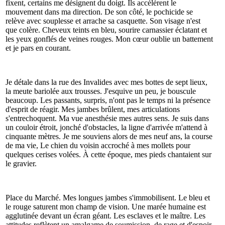
fixent, certains me désignent du doigt. Ils accélèrent le
mouvement dans ma direction. De son côté, le pochicide se
relève avec souplesse et arrache sa casquette. Son visage n'est
que colère. Cheveux teints en bleu, sourire carnassier éclatant et
les yeux gonflés de veines rouges. Mon cœur oublie un battement
et je pars en courant.
Je détale dans la rue des Invalides avec mes bottes de sept lieux,
la meute bariolée aux trousses. J'esquive un peu, je bouscule
beaucoup. Les passants, surpris, n'ont pas le temps ni la présence
d'esprit de réagir. Mes jambes brûlent, mes articulations
s'entrechoquent. Ma vue anesthésie mes autres sens. Je suis dans
un couloir étroit, jonché d'obstacles, la ligne d'arrivée m'attend à
cinquante mètres. Je me souviens alors de mes neuf ans, la course
de ma vie, Le chien du voisin accroché à mes mollets pour
quelques cerises volées. À cette époque, mes pieds chantaient sur
le gravier.
Place du Marché. Mes longues jambes s'immobilisent. Le bleu et
le rouge saturent mon champ de vision. Une marée humaine est
agglutinée devant un écran géant. Les esclaves et le maître. Les
attitudes reflètent un amalgame de soumission, de rage et d'espoir.