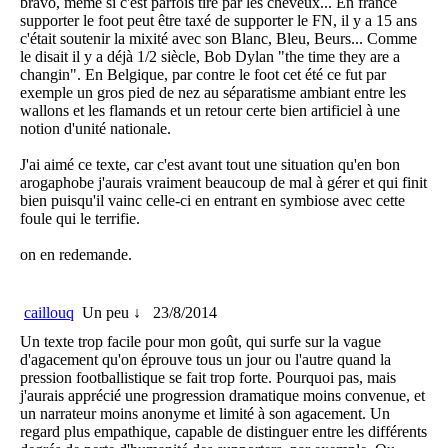
bravo, même si c'est parfois tiré par les cheveux... En france
supporter le foot peut être taxé de supporter le FN, il y a 15 ans
c'était soutenir la mixité avec son Blanc, Bleu, Beurs... Comme
le disait il y a déjà 1/2 siècle, Bob Dylan "the time they are a
changin". En Belgique, par contre le foot cet été ce fut par
exemple un gros pied de nez au séparatisme ambiant entre les
wallons et les flamands et un retour certe bien artificiel à une
notion d'unité nationale.
J'ai aimé ce texte, car c'est avant tout une situation qu'en bon
arogaphobe j'aurais vraiment beaucoup de mal à gérer et qui finit
bien puisqu'il vainc celle-ci en entrant en symbiose avec cette
foule qui le terrifie.
on en redemande.
caillouq
Un peu ↓
23/8/2014
Un texte trop facile pour mon goût, qui surfe sur la vague
d'agacement qu'on éprouve tous un jour ou l'autre quand la
pression footballistique se fait trop forte. Pourquoi pas, mais
j'aurais apprécié une progression dramatique moins convenue, et
un narrateur moins anonyme et limité à son agacement. Un
regard plus empathique, capable de distinguer entre les différents