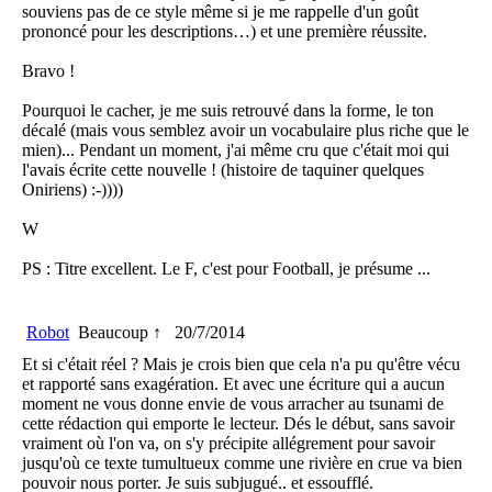
souviens pas de ce style même si je me rappelle d'un goût
prononcé pour les descriptions…) et une première réussite.
Bravo !
Pourquoi le cacher, je me suis retrouvé dans la forme, le ton
décalé (mais vous semblez avoir un vocabulaire plus riche que le
mien)... Pendant un moment, j'ai même cru que c'était moi qui
l'avais écrite cette nouvelle ! (histoire de taquiner quelques
Oniriens) :-))))
W
PS : Titre excellent. Le F, c'est pour Football, je présume ...
Robot
Beaucoup ↑
20/7/2014
Et si c'était réel ? Mais je crois bien que cela n'a pu qu'être vécu
et rapporté sans exagération. Et avec une écriture qui a aucun
moment ne vous donne envie de vous arracher au tsunami de
cette rédaction qui emporte le lecteur. Dés le début, sans savoir
vraiment où l'on va, on s'y précipite allégrement pour savoir
jusqu'où ce texte tumultueux comme une rivière en crue va bien
pouvoir nous porter. Je suis subjugué.. et essoufflé.