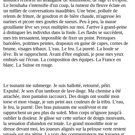
Le brouhaha s'intensifie d'un coup, la rumeur du fleuve éclate en
un millier de conversations inaudibles. Une brise, polluée de
relents de friture, de goudron et de bière chaude, m'agresse les
narines et picore mes gouttes de sueurs. Peu à peu, la masse
grouillante lève ses yeux multiples sur moi. J'arrive à grand-peine
à distinguer les individus dans la foule. Les flashs se succèdent,
mes iris tressautent, impossible de fixer un point. Perruques
bariolées, poitrines peintes, drapeaux en guise de capes, cornes de
brume, visages tribaux. L'eau. Le feu. La pureté. La houle se
lève. Ils se rapprochent. Avant d'être englouti, je pose mes yeux
embués sur l'écran. La composition des équipes. La France en
blanc. La Suisse en rouge.
Le tsunami me submerge. Je suis ballotté, retourné, pétri.
Expulsé. Je sors d'un tambour de lave-linge. Ma chemise a été
arrachée, mon pantalon raccourci. Des doigts ont souillé mon
torse et mon visage, je suis peint aux couleurs de la tribu. L'eau,
le feu, la pureté. Des bras puissants me soulèvent et me
rapprochent un peu plus du soleil. Mon corps m'ignore jusqu'à
oublier la douleur. Je glisse sur cette surface de doigts mouvants,
la sensation d'abandon est totale. Le grand monolithe noir se
dresse devant moi, les joueurs alignés sur la pelouse verte restent
tatoués sur ma rétine. La voix des commentateurs me traverse et