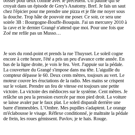
bosser pour deux comme avec le précédent. Un paumé qui se
croyait dans un épisode de Grey's Anatomy. Bref. Je fais un saut
chez l'épicier pour me prendre une pizza et je file me noyer sous
la douche. Trop hâte de pouvoir me poser. Ce soir, ce sera une
soirée 3B : Bourgogne-Bouffe-Bouquin. J'ai un mercurey 2010 à
la cave et le dernier Grangé n'attend que moi. Pour une fois que
Zoé me refile pas un Musso…
Je sors du rond-point et prends la rue Thuysset. Le soleil cogne
encore à cette heure, l'été a pris un peu d'avance cette année. En
bas de la ligne droite, je vois le feu. Vert. J'appuie sur la pédale.
La couverture du Grangé s'impose dans ma tête. L'aiguille du
compteur dépasse le 60. Deux cents mètres, toujours au vert. Le
moteur couvre les éructations de la radio. Mes mains se crispent
sur le volant. Prendre un feu de vitesse est toujours une petite
victoire. La victoire des médiocres sur le système. Cent mètres. Je
relâche un peu la pression exercée par mon pied droit. La voiture
se laisse avaler par le faux plat. Le soleil disparaît derrière une
barre d'immeubles. L’Ombre. Mes pupilles s'adaptent. Le orange
m'éclabousse le visage. Réflexe conditionné, je maltraite la pédale
de frein, les roues gémissent. Pavlov, je te hais. Rouge.