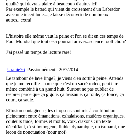
qualité qui devrais plaire à beaucoup d'autres ici!
Par exemple le batard qui vient du croisement d'un Labrador
avec une incertitude....je laisse découvrir de nombreux
autres...extra!
L'histoire elle même vaut la peine et l'on se dit en ces temps de
Foot Mondial que tout ceci pourrait arriver...science footfiction?
J'ai passé un temps de lecture rare!
Uranie76
Passionnément
20/7/2014
Le tambour de lave-linge?, je viens d'en sortir à peine. Attends
que je me recoiffe...parce que c'est un sacré rodéo, peut être
même combiné à un grand huit. Surtout ne pas oublier de
respirer parce que ça gigote, ça tressaute, ça roule, ça fonce, ça
court, ça saute.
Effusion contagieuse, les cinq sens sont mis à contribution
pleinement entre émanations, exhalaisons, matières organiques,
couleurs fluos, formes et motifs, voix, claxons : un texte
décoiffant, c'est homogène, fluide, dynamique, un tsunami, une
leçon de ponctuation (pour moi).