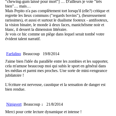
"chewing-gum laissé pour mort"] … D'ailleurs je vote "très
bien"… mais…
Mais Pepito n'a pas complètement tort lorsqu'il (elle?) critique et
regrette les lieux communs ("regards bovins"), (heureusement
rarissimes), et aussi et surtout le dualisme footeux - antifooteux,
la vision binaire, le monde à deux faces, manichéisme noir et
blanc, il dessert la dimension littéraire.
Je vois ce hic comme un piège dans lequel serait tombé votre
évident talent narratif.
Farfalino
Beaucoup
19/8/2014
J'aime bien l'idée du parallèle entre les zombies et les supporter,
cela m'amuse beaucoup moi qui subis le sport en général dans
les médias et parmi mes proches. Une sorte de mini-vengeance
jubilatoire !
L'écriture est nerveuse, caustique et la sensation de danger est
bien rendue.
Ninjavert
Beaucoup ↓
21/8/2014
Merci pour cette lecture dynamique et intense !