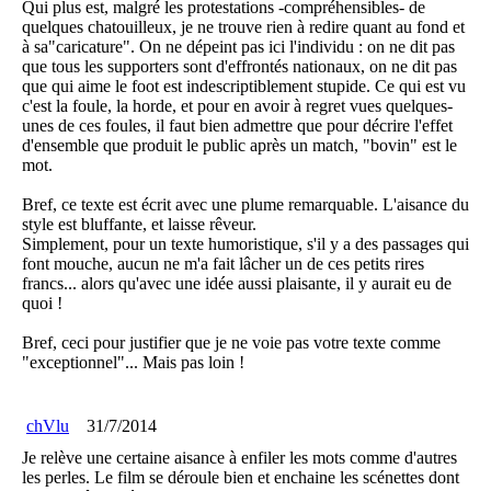
Qui plus est, malgré les protestations -compréhensibles- de
quelques chatouilleux, je ne trouve rien à redire quant au fond et
à sa"caricature". On ne dépeint pas ici l'individu : on ne dit pas
que tous les supporters sont d'effrontés nationaux, on ne dit pas
que qui aime le foot est indescriptiblement stupide. Ce qui est vu
c'est la foule, la horde, et pour en avoir à regret vues quelques-
unes de ces foules, il faut bien admettre que pour décrire l'effet
d'ensemble que produit le public après un match, "bovin" est le
mot.
Bref, ce texte est écrit avec une plume remarquable. L'aisance du
style est bluffante, et laisse rêveur.
Simplement, pour un texte humoristique, s'il y a des passages qui
font mouche, aucun ne m'a fait lâcher un de ces petits rires
francs... alors qu'avec une idée aussi plaisante, il y aurait eu de
quoi !
Bref, ceci pour justifier que je ne voie pas votre texte comme
"exceptionnel"... Mais pas loin !
chVlu
31/7/2014
Je relève une certaine aisance à enfiler les mots comme d'autres
les perles. Le film se déroule bien et enchaine les scénettes dont