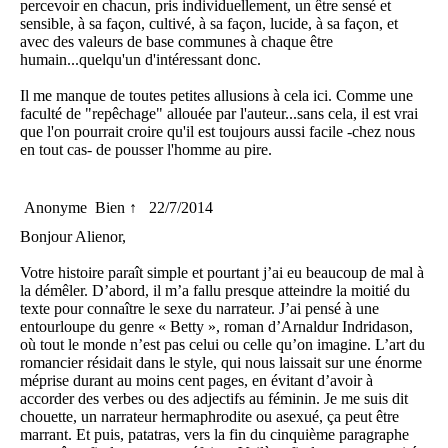
percevoir en chacun, pris individuellement, un être sensé et
sensible, à sa façon, cultivé, à sa façon, lucide, à sa façon, et
avec des valeurs de base communes à chaque être
humain...quelqu'un d'intéressant donc.
Il me manque de toutes petites allusions à cela ici. Comme une
faculté de "repêchage" allouée par l'auteur...sans cela, il est vrai
que l'on pourrait croire qu'il est toujours aussi facile -chez nous
en tout cas- de pousser l'homme au pire.
Anonyme
Bien ↑
22/7/2014
Bonjour Alienor,
Votre histoire paraît simple et pourtant j’ai eu beaucoup de mal à
la démêler. D’abord, il m’a fallu presque atteindre la moitié du
texte pour connaître le sexe du narrateur. J’ai pensé à une
entourloupe du genre « Betty », roman d’Arnaldur Indridason,
où tout le monde n’est pas celui ou celle qu’on imagine. L’art du
romancier résidait dans le style, qui nous laissait sur une énorme
méprise durant au moins cent pages, en évitant d’avoir à
accorder des verbes ou des adjectifs au féminin. Je me suis dit
chouette, un narrateur hermaphrodite ou asexué, ça peut être
marrant. Et puis, patatras, vers la fin du cinquième paragraphe