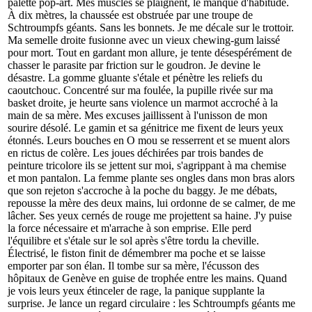
palette pop-art. Mes muscles se plaignent, le manque d'habitude.
À dix mètres, la chaussée est obstruée par une troupe de
Schtroumpfs géants. Sans les bonnets. Je me décale sur le trottoir.
Ma semelle droite fusionne avec un vieux chewing-gum laissé
pour mort. Tout en gardant mon allure, je tente désespérément de
chasser le parasite par friction sur le goudron. Je devine le
désastre. La gomme gluante s'étale et pénètre les reliefs du
caoutchouc. Concentré sur ma foulée, la pupille rivée sur ma
basket droite, je heurte sans violence un marmot accroché à la
main de sa mère. Mes excuses jaillissent à l'unisson de mon
sourire désolé. Le gamin et sa génitrice me fixent de leurs yeux
étonnés. Leurs bouches en O mou se resserrent et se muent alors
en rictus de colère. Les joues déchirées par trois bandes de
peinture tricolore ils se jettent sur moi, s'agrippant à ma chemise
et mon pantalon. La femme plante ses ongles dans mon bras alors
que son rejeton s'accroche à la poche du baggy. Je me débats,
repousse la mère des deux mains, lui ordonne de se calmer, de me
lâcher. Ses yeux cernés de rouge me projettent sa haine. J'y puise
la force nécessaire et m'arrache à son emprise. Elle perd
l'équilibre et s'étale sur le sol après s'être tordu la cheville.
Électrisé, le fiston finit de démembrer ma poche et se laisse
emporter par son élan. Il tombe sur sa mère, l'écusson des
hôpitaux de Genève en guise de trophée entre les mains. Quand
je vois leurs yeux étinceler de rage, la panique supplante la
surprise. Je lance un regard circulaire : les Schtroumpfs géants me