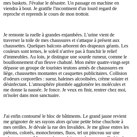
mes baskets. J'évalue le désastre. Un passage en machine en
viendra à bout. Je gratifie l'incontinent d'un lourd regard de
reproche et reprends le cours de mon trottoir.
Je remonte la ruelle à grandes enjambées. L'urine vient de
traverser la toile de mes chaussures et s'attaque à présent aux
chaussettes. Quelques balcons arborent des drapeaux géants. Les
couleurs sont ternes, le soleil n'arrive pas à franchir le relief
d'immeubles. Au loin, je distingue une sourde rumeur, comme le
bouillonnement d'un fleuve chahuté. Mon mètre quatre-vingt-sept
dépasse un groupe de touristes teutons armés de chaussures en
liège, chaussettes montantes et casquettes publicitaires. Collision
d'odeurs corporelles : sueur, haleines alcoolisées, crème solaire et
désinfectant. L'atmosphère plombée agglomère les molécules et
me donne la nausée. Je fonce. Je veux en finir, rentrer chez moi,
m'isoler dans mon sanctuaire.
J'ai enfin contourné le bloc de bâtiments. Le grand jaune revient
me grignoter de ses rayons alors qu'une petite brise chuchote à
mes oreilles. Je dévale la rue des Invalides. Je me glisse entres les
piétons, colorés, monochromes, fluos, tel un pinceau sur une