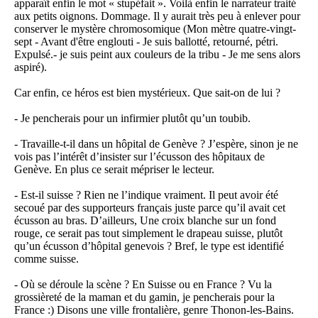
apparaît enfin le mot « stupéfait ». Voilà enfin le narrateur traité
aux petits oignons. Dommage. Il y aurait très peu à enlever pour
conserver le mystère chromosomique (Mon mètre quatre-vingt-
sept - Avant d'être englouti - Je suis ballotté, retourné, pétri.
Expulsé.- je suis peint aux couleurs de la tribu - Je me sens alors
aspiré).
Car enfin, ce héros est bien mystérieux. Que sait-on de lui ?
- Je pencherais pour un infirmier plutôt qu’un toubib.
- Travaille-t-il dans un hôpital de Genève ? J’espère, sinon je ne
vois pas l’intérêt d’insister sur l’écusson des hôpitaux de
Genève. En plus ce serait mépriser le lecteur.
- Est-il suisse ? Rien ne l’indique vraiment. Il peut avoir été
secoué par des supporteurs français juste parce qu’il avait cet
écusson au bras. D’ailleurs, Une croix blanche sur un fond
rouge, ce serait pas tout simplement le drapeau suisse, plutôt
qu’un écusson d’hôpital genevois ? Bref, le type est identifié
comme suisse.
- Où se déroule la scène ? En Suisse ou en France ? Vu la
grossièreté de la maman et du gamin, je pencherais pour la
France :) Disons une ville frontalière, genre Thonon-les-Bains.