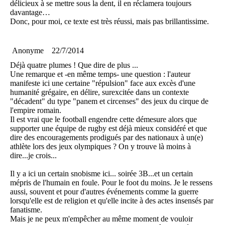
délicieux à se mettre sous la dent, il en réclamera toujours
davantage…
Donc, pour moi, ce texte est très réussi, mais pas brillantissime.
Anonyme
22/7/2014
Déjà quatre plumes ! Que dire de plus ...
Une remarque et -en même temps- une question : l'auteur
manifeste ici une certaine "répulsion" face aux excès d'une
humanité grégaire, en délire, surexcitée dans un contexte
"décadent" du type "panem et circenses" des jeux du cirque de
l'empire romain.
Il est vrai que le football engendre cette démesure alors que
supporter une équipe de rugby est déjà mieux considéré et que
dire des encouragements prodigués par des nationaux à un(e)
athlète lors des jeux olympiques ? On y trouve là moins à
dire...je crois...
Il y a ici un certain snobisme ici... soirée 3B...et un certain
mépris de l'humain en foule. Pour le foot du moins. Je le ressens
aussi, souvent et pour d'autres événements comme la guerre
lorsqu'elle est de religion et qu'elle incite à des actes insensés par
fanatisme.
Mais je ne peux m'empêcher au même moment de vouloir