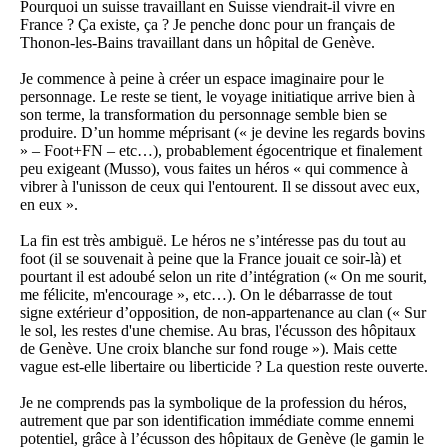
Pourquoi un suisse travaillant en Suisse viendrait-il vivre en
France ? Ça existe, ça ? Je penche donc pour un français de
Thonon-les-Bains travaillant dans un hôpital de Genève.
Je commence à peine à créer un espace imaginaire pour le
personnage. Le reste se tient, le voyage initiatique arrive bien à
son terme, la transformation du personnage semble bien se
produire. D’un homme méprisant (« je devine les regards bovins
» – Foot+FN – etc…), probablement égocentrique et finalement
peu exigeant (Musso), vous faites un héros « qui commence à
vibrer à l'unisson de ceux qui l'entourent. Il se dissout avec eux,
en eux ».
La fin est très ambiguë. Le héros ne s’intéresse pas du tout au
foot (il se souvenait à peine que la France jouait ce soir-là) et
pourtant il est adoubé selon un rite d’intégration (« On me sourit,
me félicite, m'encourage », etc…). On le débarrasse de tout
signe extérieur d’opposition, de non-appartenance au clan (« Sur
le sol, les restes d'une chemise. Au bras, l'écusson des hôpitaux
de Genève. Une croix blanche sur fond rouge »). Mais cette
vague est-elle libertaire ou liberticide ? La question reste ouverte.
Je ne comprends pas la symbolique de la profession du héros,
autrement que par son identification immédiate comme ennemi
potentiel, grâce à l’écusson des hôpitaux de Genève (le gamin le