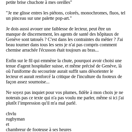
petite brise chuchote à mes oreilles"
"Je me glisse entres les piétons, colorés, monochromes, fluos, tel
un pinceau sur une palette pop-art."
Je dois aussi avouer une faiblesse de lecteur, peut être un
manque de discernement, les agents de santé des hôpitaux de
Genève sont tatoués ? C'est dans les contraintes du métier ? J'ai
beau tourner dans tous les sens je n'ai pas compris comment
chemise arrachée l'écusson était toujours au bras...
Enfin sur le fil qui emmène la chute, pourquoi avoir choisi une
tenue d'agent hospitalier suisse, et même précisé de Genève, là
où l'uniforme du secouriste aurait suffit sans désorienter le
lecteur et aurait renforcé la critique de l'inculture du footeux de
façon assez sournoise...
Ne soyez pas inquiet pour vos plumes, fidèle à mon choix je ne
noterais pas ce texte qui n'a pas voulu me parler, même si ici j'ai
plutôt l’impression qu'il m'a mal parlé.
chvlu
rugbyman
et
chambreur de footeuse à ses heures