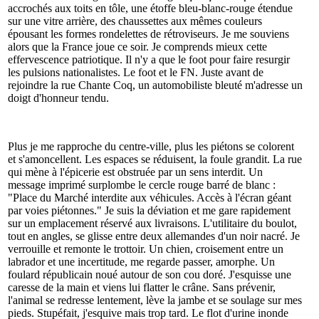
accrochés aux toits en tôle, une étoffe bleu-blanc-rouge étendue
sur une vitre arrière, des chaussettes aux mêmes couleurs
épousant les formes rondelettes de rétroviseurs. Je me souviens
alors que la France joue ce soir. Je comprends mieux cette
effervescence patriotique. Il n'y a que le foot pour faire resurgir
les pulsions nationalistes. Le foot et le FN. Juste avant de
rejoindre la rue Chante Coq, un automobiliste bleuté m'adresse un
doigt d'honneur tendu.
Plus je me rapproche du centre-ville, plus les piétons se colorent
et s'amoncellent. Les espaces se réduisent, la foule grandit. La rue
qui mène à l'épicerie est obstruée par un sens interdit. Un
message imprimé surplombe le cercle rouge barré de blanc :
"Place du Marché interdite aux véhicules. Accès à l'écran géant
par voies piétonnes." Je suis la déviation et me gare rapidement
sur un emplacement réservé aux livraisons. L'utilitaire du boulot,
tout en angles, se glisse entre deux allemandes d'un noir nacré. Je
verrouille et remonte le trottoir. Un chien, croisement entre un
labrador et une incertitude, me regarde passer, amorphe. Un
foulard républicain noué autour de son cou doré. J'esquisse une
caresse de la main et viens lui flatter le crâne. Sans prévenir,
l'animal se redresse lentement, lève la jambe et se soulage sur mes
pieds. Stupéfait, j'esquive mais trop tard. Le flot d'urine inonde