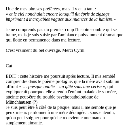
Une de mes phrases préférées, mais il y en a tant :
«
et le ciel nonchalait encore lorsqu'il fut épris de zigzags,
imprimant d'incroyables vagues aux nuances de la lumière
.»
Je ne comprends pas du premier coup l'histoire sombre qui se
trame, mais je suis saisie par l'ambiance puissamment dramatique
qui flotte en permanence dans ma lecture.
C'est vraiment du bel ouvrage. Merci Cyrill.
Cat
EDIT : cette histoire me poursuit après lecture. Il m'a semblé
comprendre dans le poème prologue, que la mère avait subi un
affront « …
presque oublié – un gâté sous une cerise
», qui
expliquerait pourquoi elle a rendu l'enfant malade de sa mère,
atteinte peut-être du trouble psychopathologique de
Münchhausen (?).
Je suis peut-être à côté de la plaque, mais il me semble que je
peux mieux pardonner à une mère dérangée... sous-entendu,
qu'on peut soigner pour qu'elle redevienne une maman
simplement aimante.