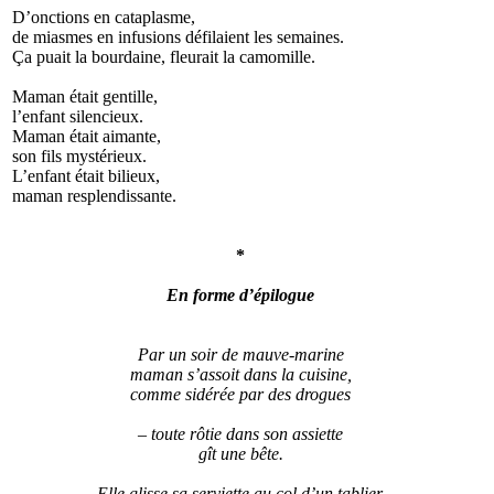
D’onctions en cataplasme,
de miasmes en infusions défilaient les semaines.
Ça puait la bourdaine, fleurait la camomille.
Maman était gentille,
l’enfant silencieux.
Maman était aimante,
son fils mystérieux.
L’enfant était bilieux,
maman resplendissante.
*
En forme d’épilogue
Par un soir de mauve-marine
maman s’assoit dans la cuisine,
comme sidérée par des drogues
– toute rôtie dans son assiette
gît une bête.
Elle glisse sa serviette au col d’un tablier.