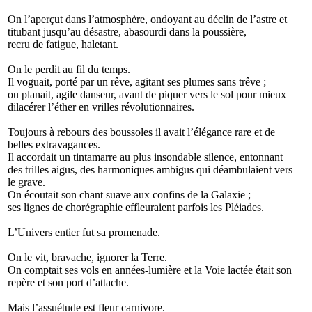
On l’aperçut dans l’atmosphère, ondoyant au déclin de l’astre et
titubant jusqu’au désastre, abasourdi dans la poussière,
recru de fatigue, haletant.
On le perdit au fil du temps.
Il voguait, porté par un rêve, agitant ses plumes sans trêve ;
ou planait, agile danseur, avant de piquer vers le sol pour mieux
dilacérer l’éther en vrilles révolutionnaires.
Toujours à rebours des boussoles il avait l’élégance rare et de
belles extravagances.
Il accordait un tintamarre au plus insondable silence, entonnant
des trilles aigus, des harmoniques ambigus qui déambulaient vers
le grave.
On écoutait son chant suave aux confins de la Galaxie ;
ses lignes de chorégraphie effleuraient parfois les Pléiades.
L’Univers entier fut sa promenade.
On le vit, bravache, ignorer la Terre.
On comptait ses vols en années-lumière et la Voie lactée était son
repère et son port d’attache.
Mais l’assuétude est fleur carnivore.