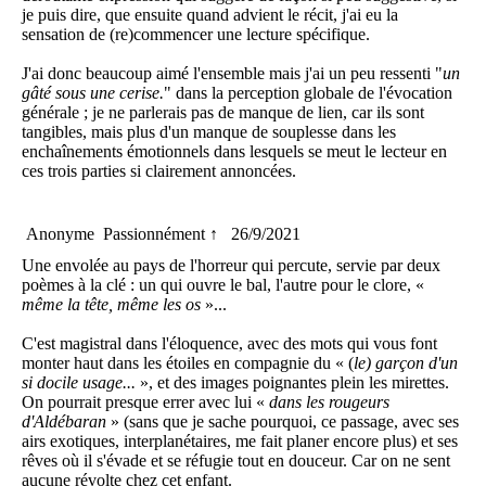
je puis dire, que ensuite quand advient le récit, j'ai eu la
sensation de (re)commencer une lecture spécifique.
J'ai donc beaucoup aimé l'ensemble mais j'ai un peu ressenti "
un
gâté sous une cerise.
" dans la perception globale de l'évocation
générale ; je ne parlerais pas de manque de lien, car ils sont
tangibles, mais plus d'un manque de souplesse dans les
enchaînements émotionnels dans lesquels se meut le lecteur en
ces trois parties si clairement annoncées.
Anonyme
Passionnément ↑
26/9/2021
Une envolée au pays de l'horreur qui percute, servie par deux
poèmes à la clé : un qui ouvre le bal, l'autre pour le clore, «
même la tête, même les os
»...
C'est magistral dans l'éloquence, avec des mots qui vous font
monter haut dans les étoiles en compagnie du « (
le) garçon d'un
si docile usage...
», et des images poignantes plein les mirettes.
On pourrait presque errer avec lui «
dans les rougeurs
d'Aldébaran
» (sans que je sache pourquoi, ce passage, avec ses
airs exotiques, interplanétaires, me fait planer encore plus) et ses
rêves où il s'évade et se réfugie tout en douceur. Car on ne sent
aucune révolte chez cet enfant.