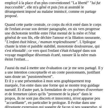
employé à la place d'un plus conventionnel "La liberté" "
lui fut
inaccessible
", elle m'a gêné et puis j'en ai assimilé le
dérangement imposé au malaise immiscé, comme en partage
proposé.
Quand cette partie centrale, ce corps du récit entré dans le corps
de l'enfant avoue son dernier paragraphe, en six vers progresse
une dichotomie terrible entre l'état mental de la mère et l'état
général de son fils, elle déchire l'amour et la filiation rassurante,
"
L'enfant était bileux, / maman resplendissante
". L'épilogue
chante la triste et paisible stabilité, monotonie douloureuse, qui
s'est réinstallé ; ce vers quoi l'enfant s'était échappé dans son
voyage magnifique désormais écarté, rassure là la mère mais
éteint l'enfant…
J'aurai du mal à mettre une évaluation car je me sens partagé. Il y
a une intention conceptuelle et un conte passionnants, justifiant
sans doute un "
passionnément
".
Et il y a une présentation à mon sens graphiquement trop
marquée, l'on entre dans une forme qui se montre trop guidage
narratif. Et d'autre part, la formulation de ces poèmes d'ouverture
et de fermeture (alors qu'ils "prennent de la place" dans le
propos, ils ne sont pas discrets et innocents), m'est apparue peu
"accueillante", en particulier le prologue. Il évolue dans une
déroutante expression qui suggère de façon si peu suggestive, si