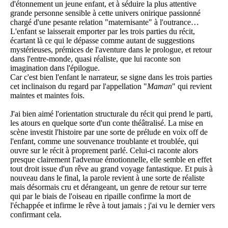
d'étonnement un jeune enfant, et à séduire la plus attentive
grande personne sensible à cette univers onirique passionné
chargé d'une pesante relation "maternisante" à l'outrance…
L'enfant se laisserait emporter par les trois parties du récit,
écartant là ce qui le dépasse comme autant de suggestions
mystérieuses, prémices de l'aventure dans le prologue, et retour
dans l'entre-monde, quasi réaliste, que lui raconte son
imagination dans l'épilogue.
Car c'est bien l'enfant le narrateur, se signe dans les trois parties
cet inclinaison du regard par l'appellation "
Maman
" qui revient
maintes et maintes fois.
J'ai bien aimé l'orientation structurale du récit qui prend le parti,
les atours en quelque sorte d'un conte théâtralisé. La mise en
scène investit l'histoire par une sorte de prélude en voix off de
l'enfant, comme une souvenance troublante et troublée, qui
ouvre sur le récit à proprement parlé. Celui-ci raconte alors
presque clairement l'advenue émotionnelle, elle semble en effet
tout droit issue d'un rêve au grand voyage fantastique. Et puis à
nouveau dans le final, la parole revient à une sorte de réaliste
mais désormais cru et dérangeant, un genre de retour sur terre
qui par le biais de l'oiseau en ripaille confirme la mort de
l'échappée et infirme le rêve à tout jamais ; j'ai vu le dernier vers
confirmant cela.