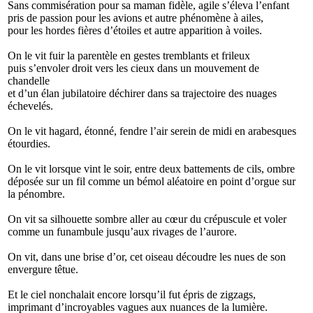
Sans commisération pour sa maman fidèle, agile s’éleva l’enfant
pris de passion pour les avions et autre phénomène à ailes,
pour les hordes fières d’étoiles et autre apparition à voiles.
On le vit fuir la parentèle en gestes tremblants et frileux
puis s’envoler droit vers les cieux dans un mouvement de
chandelle
et d’un élan jubilatoire déchirer dans sa trajectoire des nuages
échevelés.
On le vit hagard, étonné, fendre l’air serein de midi en arabesques
étourdies.
On le vit lorsque vint le soir, entre deux battements de cils, ombre
déposée sur un fil comme un bémol aléatoire en point d’orgue sur
la pénombre.
On vit sa silhouette sombre aller au cœur du crépuscule et voler
comme un funambule jusqu’aux rivages de l’aurore.
On vit, dans une brise d’or, cet oiseau découdre les nues de son
envergure têtue.
Et le ciel nonchalait encore lorsqu’il fut épris de zigzags,
imprimant d’incroyables vagues aux nuances de la lumière.