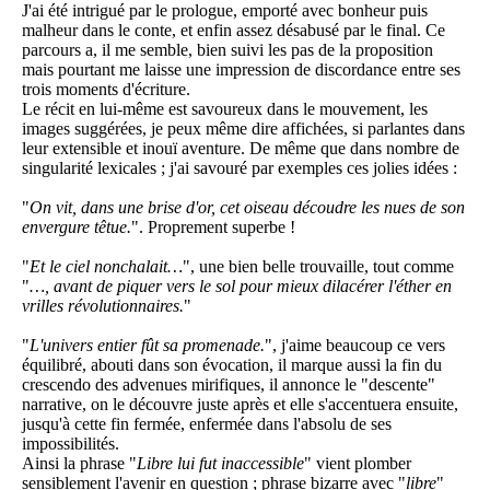
J'ai été intrigué par le prologue, emporté avec bonheur puis
malheur dans le conte, et enfin assez désabusé par le final. Ce
parcours a, il me semble, bien suivi les pas de la proposition
mais pourtant me laisse une impression de discordance entre ses
trois moments d'écriture.
Le récit en lui-même est savoureux dans le mouvement, les
images suggérées, je peux même dire affichées, si parlantes dans
leur extensible et inouï aventure. De même que dans nombre de
singularité lexicales ; j'ai savouré par exemples ces jolies idées :
"
On vit, dans une brise d'or, cet oiseau découdre les nues de son
envergure têtue.
". Proprement superbe !
"
Et le ciel nonchalait…
", une bien belle trouvaille, tout comme
"
…, avant de piquer vers le sol pour mieux dilacérer l'éther en
vrilles révolutionnaires.
"
"
L'univers entier fût sa promenade.
", j'aime beaucoup ce vers
équilibré, abouti dans son évocation, il marque aussi la fin du
crescendo des advenues mirifiques, il annonce le "descente"
narrative, on le découvre juste après et elle s'accentuera ensuite,
jusqu'à cette fin fermée, enfermée dans l'absolu de ses
impossibilités.
Ainsi la phrase "
Libre lui fut inaccessible
" vient plomber
sensiblement l'avenir en question ; phrase bizarre avec "
libre
"