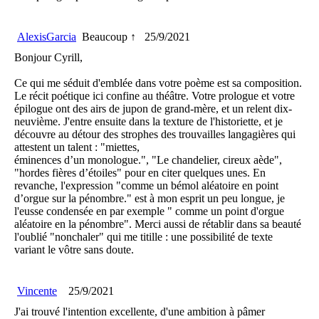
AlexisGarcia
Beaucoup ↑
25/9/2021
Bonjour Cyrill,
Ce qui me séduit d'emblée dans votre poème est sa composition.
Le récit poétique ici confine au théâtre. Votre prologue et votre
épilogue ont des airs de jupon de grand-mère, et un relent dix-
neuvième. J'entre ensuite dans la texture de l'historiette, et je
découvre au détour des strophes des trouvailles langagières qui
attestent un talent : "miettes,
éminences d’un monologue.", "Le chandelier, cireux aède",
"hordes fières d’étoiles" pour en citer quelques unes. En
revanche, l'expression "comme un bémol aléatoire en point
d’orgue sur la pénombre." est à mon esprit un peu longue, je
l'eusse condensée en par exemple " comme un point d'orgue
aléatoire en la pénombre". Merci aussi de rétablir dans sa beauté
l'oublié "nonchaler" qui me titille : une possibilité de texte
variant le vôtre sans doute.
Vincente
25/9/2021
J'ai trouvé l'intention excellente, d'une ambition à pâmer