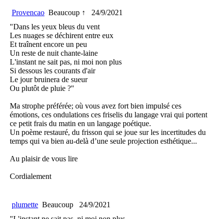
Provencao
Beaucoup ↑
24/9/2021
"Dans les yeux bleus du vent
Les nuages se déchirent entre eux
Et traînent encore un peu
Un reste de nuit chante-laine
L'instant ne sait pas, ni moi non plus
Si dessous les courants d'air
Le jour bruinera de sueur
Ou plutôt de pluie ?"
Ma strophe préférée; où vous avez fort bien impulsé ces
émotions, ces ondulations ces friselis du langage vrai qui portent
ce petit frais du matin en un langage poétique.
Un poème restauré, du frisson qui se joue sur les incertitudes du
temps qui va bien au-delà d’une seule projection esthétique...
Au plaisir de vous lire
Cordialement
plumette
Beaucoup
24/9/2021
"L'instant ne sait pas, ni moi non plus