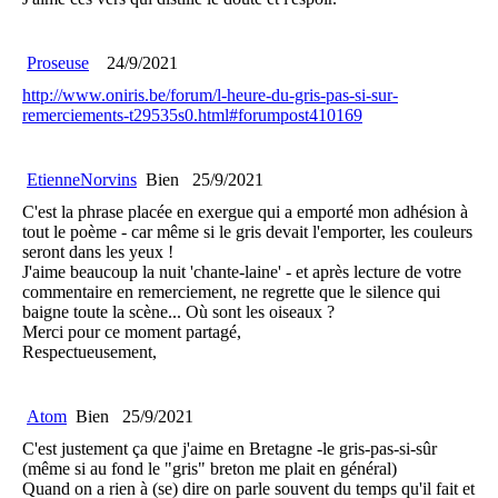
Proseuse
24/9/2021
http://www.oniris.be/forum/l-heure-du-gris-pas-si-sur-
remerciements-t29535s0.html#forumpost410169
EtienneNorvins
Bien
25/9/2021
C'est la phrase placée en exergue qui a emporté mon adhésion à
tout le poème - car même si le gris devait l'emporter, les couleurs
seront dans les yeux !
J'aime beaucoup la nuit 'chante-laine' - et après lecture de votre
commentaire en remerciement, ne regrette que le silence qui
baigne toute la scène... Où sont les oiseaux ?
Merci pour ce moment partagé,
Respectueusement,
Atom
Bien
25/9/2021
C'est justement ça que j'aime en Bretagne -le gris-pas-si-sûr
(même si au fond le "gris" breton me plait en général)
Quand on a rien à (se) dire on parle souvent du temps qu'il fait et