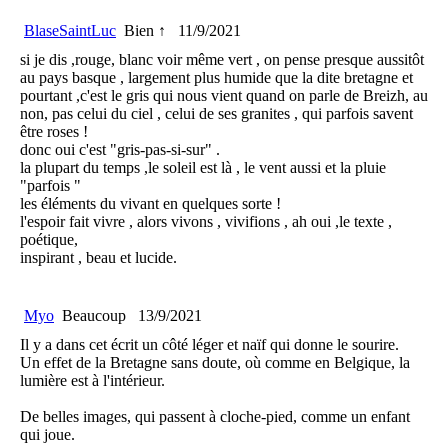
BlaseSaintLuc
Bien ↑
11/9/2021
si je dis ,rouge, blanc voir même vert , on pense presque aussitôt
au pays basque , largement plus humide que la dite bretagne et
pourtant ,c'est le gris qui nous vient quand on parle de Breizh, au
non, pas celui du ciel , celui de ses granites , qui parfois savent
être roses !
donc oui c'est "gris-pas-si-sur" .
la plupart du temps ,le soleil est là , le vent aussi et la pluie
"parfois "
les éléments du vivant en quelques sorte !
l'espoir fait vivre , alors vivons , vivifions , ah oui ,le texte ,
poétique,
inspirant , beau et lucide.
Myo
Beaucoup
13/9/2021
Il y a dans cet écrit un côté léger et naïf qui donne le sourire.
Un effet de la Bretagne sans doute, où comme en Belgique, la
lumière est à l'intérieur.
De belles images, qui passent à cloche-pied, comme un enfant
qui joue.