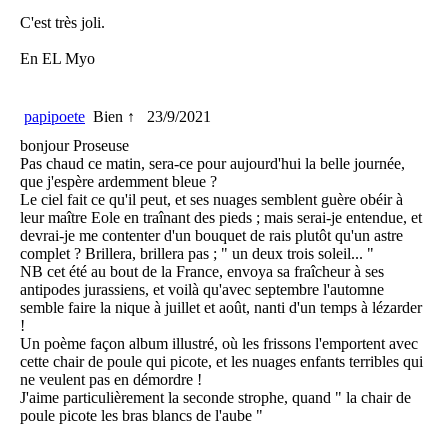
C'est très joli.
En EL Myo
papipoete
Bien ↑
23/9/2021
bonjour Proseuse
Pas chaud ce matin, sera-ce pour aujourd'hui la belle journée,
que j'espère ardemment bleue ?
Le ciel fait ce qu'il peut, et ses nuages semblent guère obéir à
leur maître Eole en traînant des pieds ; mais serai-je entendue, et
devrai-je me contenter d'un bouquet de rais plutôt qu'un astre
complet ? Brillera, brillera pas ; " un deux trois soleil... "
NB cet été au bout de la France, envoya sa fraîcheur à ses
antipodes jurassiens, et voilà qu'avec septembre l'automne
semble faire la nique à juillet et août, nanti d'un temps à lézarder
!
Un poème façon album illustré, où les frissons l'emportent avec
cette chair de poule qui picote, et les nuages enfants terribles qui
ne veulent pas en démordre !
J'aime particulièrement la seconde strophe, quand " la chair de
poule picote les bras blancs de l'aube "