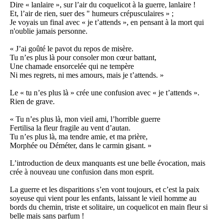
Dire « lanlaire », sur l’air du coquelicot à la guerre, lanlaire !
Et, l’air de rien, suer des " humeurs crépusculaires » ;
Je voyais un final avec « je t’attends », en pensant à la mort qui
n'oublie jamais personne.
« J’ai goûté le pavot du repos de misère.
Tu n’es plus là pour consoler mon cœur battant,
Une chamade ensorcelée qui ne tempère
Ni mes regrets, ni mes amours, mais je t’attends. »
Le « tu n’es plus là » crée une confusion avec « je t’attends ».
Rien de grave.
« Tu n’es plus là, mon vieil ami, l’horrible guerre
Fertilisa la fleur fragile au vent d’autan.
Tu n’es plus là, ma tendre amie, et ma prière,
Morphée ou Déméter, dans le carmin gisant. »
L’introduction de deux manquants est une belle évocation, mais
crée à nouveau une confusion dans mon esprit.
La guerre et les disparitions s’en vont toujours, et c’est la paix
soyeuse qui vient pour les enfants, laissant le vieil homme au
bords du chemin, triste et solitaire, un coquelicot en main fleur si
belle mais sans parfum !