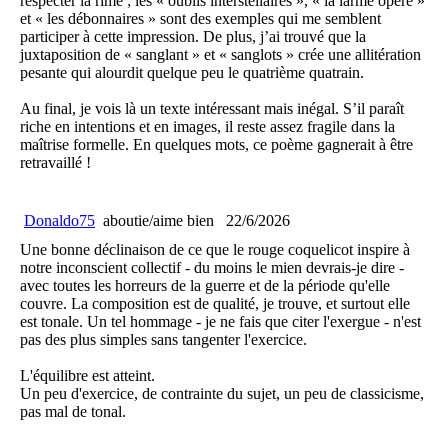
respecter la rime ; les « oublis interstellaires », « la larme opère »
et « les débonnaires » sont des exemples qui me semblent
participer à cette impression. De plus, j’ai trouvé que la
juxtaposition de « sanglant » et « sanglots » crée une allitération
pesante qui alourdit quelque peu le quatrième quatrain.
Au final, je vois là un texte intéressant mais inégal. S’il paraît
riche en intentions et en images, il reste assez fragile dans la
maîtrise formelle. En quelques mots, ce poème gagnerait à être
retravaillé !
Donaldo75
aboutie/aime bien
22/6/2026
Une bonne déclinaison de ce que le rouge coquelicot inspire à
notre inconscient collectif - du moins le mien devrais-je dire -
avec toutes les horreurs de la guerre et de la période qu'elle
couvre. La composition est de qualité, je trouve, et surtout elle
est tonale. Un tel hommage - je ne fais que citer l'exergue - n'est
pas des plus simples sans tangenter l'exercice.
L'équilibre est atteint.
Un peu d'exercice, de contrainte du sujet, un peu de classicisme,
pas mal de tonal.