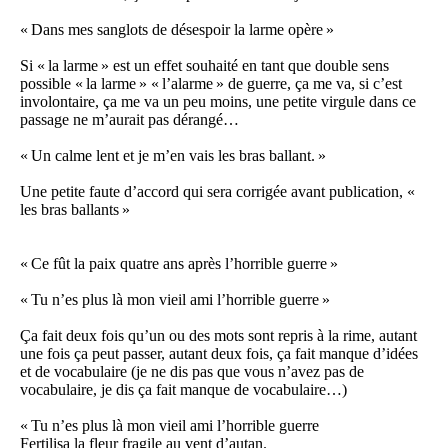
« Dans mes sanglots de désespoir la larme opère »
Si « la larme » est un effet souhaité en tant que double sens
possible « la larme » « l’alarme » de guerre, ça me va, si c’est
involontaire, ça me va un peu moins, une petite virgule dans ce
passage ne m’aurait pas dérangé…
« Un calme lent et je m’en vais les bras ballant. »
Une petite faute d’accord qui sera corrigée avant publication, «
les bras ballants »
« Ce fût la paix quatre ans après l’horrible guerre »
« Tu n’es plus là mon vieil ami l’horrible guerre »
Ça fait deux fois qu’un ou des mots sont repris à la rime, autant
une fois ça peut passer, autant deux fois, ça fait manque d’idées
et de vocabulaire (je ne dis pas que vous n’avez pas de
vocabulaire, je dis ça fait manque de vocabulaire…)
« Tu n’es plus là mon vieil ami l’horrible guerre
Fertilisa la fleur fragile au vent d’autan.