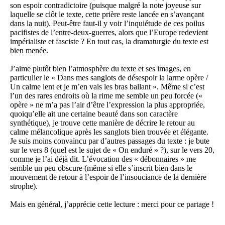
son espoir contradictoire (puisque malgré la note joyeuse sur
laquelle se clôt le texte, cette prière reste lancée en s’avançant
dans la nuit). Peut-être faut-il y voir l’inquiétude de ces poilus
pacifistes de l’entre-deux-guerres, alors que l’Europe redevient
impérialiste et fasciste ? En tout cas, la dramaturgie du texte est
bien menée.
J’aime plutôt bien l’atmosphère du texte et ses images, en
particulier le « Dans mes sanglots de désespoir la larme opère /
Un calme lent et je m’en vais les bras ballant ». Même si c’est
l’un des rares endroits où la rime me semble un peu forcée («
opère » ne m’a pas l’air d’être l’expression la plus appropriée,
quoiqu’elle ait une certaine beauté dans son caractère
synthétique), je trouve cette manière de décrire le retour au
calme mélancolique après les sanglots bien trouvée et élégante.
Je suis moins convaincu par d’autres passages du texte : je bute
sur le vers 8 (quel est le sujet de « On enduré » ?), sur le vers 20,
comme je l’ai déjà dit. L’évocation des « débonnaires » me
semble un peu obscure (même si elle s’inscrit bien dans le
mouvement de retour à l’espoir de l’insouciance de la dernière
strophe).
Mais en général, j’apprécie cette lecture : merci pour ce partage !