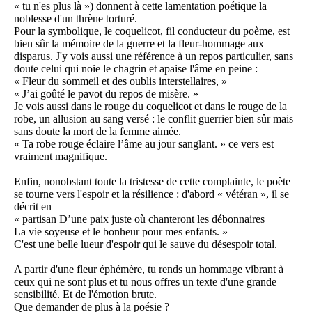
« tu n'es plus là ») donnent à cette lamentation poétique la
noblesse d'un thrène torturé.
Pour la symbolique, le coquelicot, fil conducteur du poème, est
bien sûr la mémoire de la guerre et la fleur-hommage aux
disparus. J'y vois aussi une référence à un repos particulier, sans
doute celui qui noie le chagrin et apaise l'âme en peine :
« Fleur du sommeil et des oublis interstellaires, »
« J’ai goûté le pavot du repos de misère. »
Je vois aussi dans le rouge du coquelicot et dans le rouge de la
robe, un allusion au sang versé : le conflit guerrier bien sûr mais
sans doute la mort de la femme aimée.
« Ta robe rouge éclaire l’âme au jour sanglant. » ce vers est
vraiment magnifique.
Enfin, nonobstant toute la tristesse de cette complainte, le poète
se tourne vers l'espoir et la résilience : d'abord « vétéran », il se
décrit en
« partisan D’une paix juste où chanteront les débonnaires
La vie soyeuse et le bonheur pour mes enfants. »
C'est une belle lueur d'espoir qui le sauve du désespoir total.
A partir d'une fleur éphémère, tu rends un hommage vibrant à
ceux qui ne sont plus et tu nous offres un texte d'une grande
sensibilité. Et de l'émotion brute.
Que demander de plus à la poésie ?