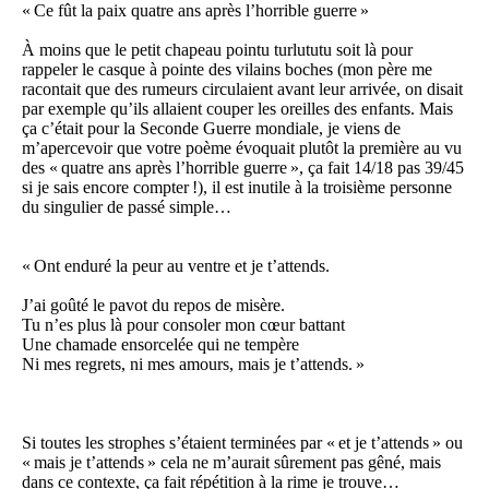
« Ce fût la paix quatre ans après l’horrible guerre »
À moins que le petit chapeau pointu turlututu soit là pour
rappeler le casque à pointe des vilains boches (mon père me
racontait que des rumeurs circulaient avant leur arrivée, on disait
par exemple qu’ils allaient couper les oreilles des enfants. Mais
ça c’était pour la Seconde Guerre mondiale, je viens de
m’apercevoir que votre poème évoquait plutôt la première au vu
des « quatre ans après l’horrible guerre », ça fait 14/18 pas 39/45
si je sais encore compter !), il est inutile à la troisième personne
du singulier de passé simple…
« Ont enduré la peur au ventre et je t’attends.
J’ai goûté le pavot du repos de misère.
Tu n’es plus là pour consoler mon cœur battant
Une chamade ensorcelée qui ne tempère
Ni mes regrets, ni mes amours, mais je t’attends. »
Si toutes les strophes s’étaient terminées par « et je t’attends » ou
« mais je t’attends » cela ne m’aurait sûrement pas gêné, mais
dans ce contexte, ça fait répétition à la rime je trouve…