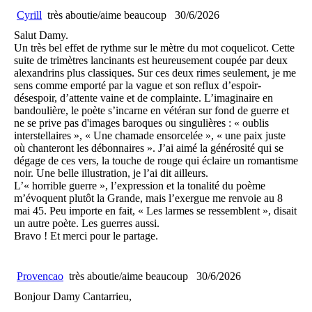
Cyrill
très aboutie/aime beaucoup
30/6/2026
Salut Damy.
Un très bel effet de rythme sur le mètre du mot coquelicot. Cette
suite de trimètres lancinants est heureusement coupée par deux
alexandrins plus classiques. Sur ces deux rimes seulement, je me
sens comme emporté par la vague et son reflux d’espoir-
désespoir, d’attente vaine et de complainte. L’imaginaire en
bandoulière, le poète s’incarne en vétéran sur fond de guerre et
ne se prive pas d'images baroques ou singulières : « oublis
interstellaires », « Une chamade ensorcelée », « une paix juste
où chanteront les débonnaires ». J’ai aimé la générosité qui se
dégage de ces vers, la touche de rouge qui éclaire un romantisme
noir. Une belle illustration, je l’ai dit ailleurs.
L’« horrible guerre », l’expression et la tonalité du poème
m’évoquent plutôt la Grande, mais l’exergue me renvoie au 8
mai 45. Peu importe en fait, « Les larmes se ressemblent », disait
un autre poète. Les guerres aussi.
Bravo ! Et merci pour le partage.
Provencao
très aboutie/aime beaucoup
30/6/2026
Bonjour Damy Cantarrieu,