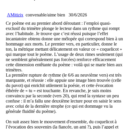
AMitizix
convenable/aime bien
30/6/2026
Ce poème est au premier abord déroutant : l’emploi quasi-
exclusif du trimètre plonge le lecteur dans un rythme qui rompt
avec l’habitude. Je trouve que c’est réussi puisque l’effet
incantatoire obtenu donne une mélopée qui correspond bien à un
hommage aux morts. Le premier vers, en particulier, donne le
ton, la métrique mettant délicatement en valeur ce « coquelicot »
qui marque tout le poème. L’usage de deux rimes seulement (qui
ne semblent généralement pas forcées) renforce efficacement
cette dimension entêtante du poème : voilà qui se marie bien aux
trimètres.
La première rupture de rythme (le 6/6 au neuvième vers) est très
marquante, et réussie : elle appuie une image bien trouvée (celle
du pavot) qui enrichit utilement la poésie, et cette évocation
éthérée de « tu » est touchante. En revanche, je suis moins
convaincu par la seconde (vers 20), qui rend la syntaxe un peu
confuse : il m’a fallu une deuxième lecture pour en saisir le sens
avec celui de la dernière strophe (ce qui est dommage vu la
générale fluidité du poème).
On suit assez bien le mouvement d'ensemble, du coquelicot à
l’évocation des souvenirs (la fiancée, un ami ?), puis l’appel et