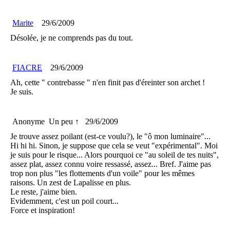
Marite
29/6/2009
Désolée, je ne comprends pas du tout.
FIACRE
29/6/2009
Ah, cette " contrebasse " n'en finit pas d'éreinter son archet !
Je suis.
Anonyme
Un peu ↑
29/6/2009
Je trouve assez poilant (est-ce voulu?), le "ô mon luminaire"...
Hi hi hi. Sinon, je suppose que cela se veut "expérimental". Moi
je suis pour le risque... Alors pourquoi ce "au soleil de tes nuits",
assez plat, assez connu voire ressassé, assez... Bref. J'aime pas
trop non plus "les flottements d'un voile" pour les mêmes
raisons. Un zest de Lapalisse en plus.
Le reste, j'aime bien.
Evidemment, c'est un poil court...
Force et inspiration!