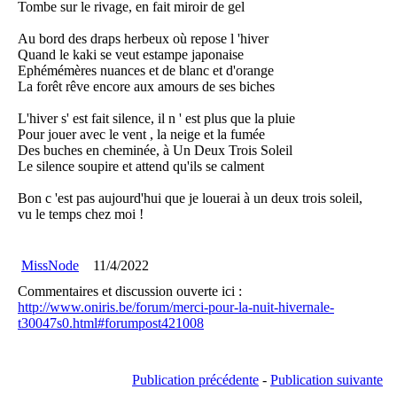
Tombe sur le rivage, en fait miroir de gel
Au bord des draps herbeux où repose l 'hiver
Quand le kaki se veut estampe japonaise
Ephémémères nuances et de blanc et d'orange
La forêt rêve encore aux amours de ses biches
L'hiver s' est fait silence, il n ' est plus que la pluie
Pour jouer avec le vent , la neige et la fumée
Des buches en cheminée, à Un Deux Trois Soleil
Le silence soupire et attend qu'ils se calment
Bon c 'est pas aujourd'hui que je louerai à un deux trois soleil,
vu le temps chez moi !
MissNode
11/4/2022
Commentaires et discussion ouverte ici :
http://www.oniris.be/forum/merci-pour-la-nuit-hivernale-
t30047s0.html#forumpost421008
Publication précédente
-
Publication suivante