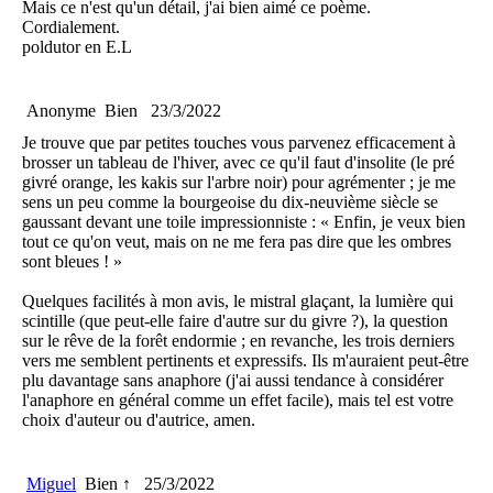
Mais ce n'est qu'un détail, j'ai bien aimé ce poème.
Cordialement.
poldutor en E.L
Anonyme
Bien
23/3/2022
Je trouve que par petites touches vous parvenez efficacement à
brosser un tableau de l'hiver, avec ce qu'il faut d'insolite (le pré
givré orange, les kakis sur l'arbre noir) pour agrémenter ; je me
sens un peu comme la bourgeoise du dix-neuvième siècle se
gaussant devant une toile impressionniste : « Enfin, je veux bien
tout ce qu'on veut, mais on ne me fera pas dire que les ombres
sont bleues ! »
Quelques facilités à mon avis, le mistral glaçant, la lumière qui
scintille (que peut-elle faire d'autre sur du givre ?), la question
sur le rêve de la forêt endormie ; en revanche, les trois derniers
vers me semblent pertinents et expressifs. Ils m'auraient peut-être
plu davantage sans anaphore (j'ai aussi tendance à considérer
l'anaphore en général comme un effet facile), mais tel est votre
choix d'auteur ou d'autrice, amen.
Miguel
Bien ↑
25/3/2022