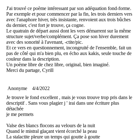
J'ai trouvé ce poème intéressant par son adéquation fond-forme.
Par exemple et pour commencer par la fin, les trois derniers vers
avec l'anaphore hiver, très insistante, renvoient aux trois bûches
du dernier, c'est fort je trouve, ça cogne.
Le quatrain de départ aussi dont les vers démarrent sur la même
structure sujet/verbe/complément. Ça pose son hiver durement
avec des sonorité à l'avenant, -ctite/pic.
Et ce vers en questionnement, incongruité de l'ensemble, fait un
pas de côté qui m'a bien plu, en écho aux kakis, seule touche de
couleur dans la description.
Un poème libre de chez libre, original, bien imaginé.
Merci du partage, Cyrill
Anonyme
4/4/2022
Je trouve le fond excellent , mais je vous trouve trop pris dans le
descriptif . Sans vous plagier j ' irai dans une écriture plus
détachée
je me permets
Valse des blancs flocons au velours de la nuit
Quand le mistral glaçant vient écorché la peau
La stalactite pleure un temps qui goutte à goutte