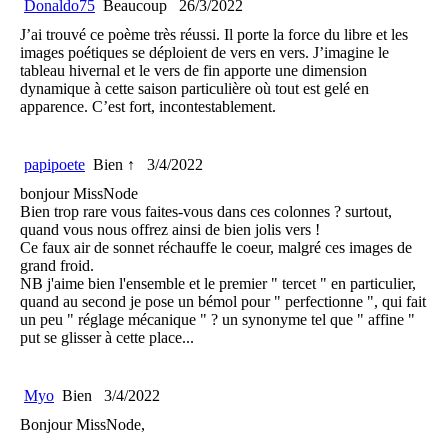
Donaldo75
Beaucoup
26/3/2022
J’ai trouvé ce poème très réussi. Il porte la force du libre et les
images poétiques se déploient de vers en vers. J’imagine le
tableau hivernal et le vers de fin apporte une dimension
dynamique à cette saison particulière où tout est gelé en
apparence. C’est fort, incontestablement.
papipoete
Bien ↑
3/4/2022
bonjour MissNode
Bien trop rare vous faites-vous dans ces colonnes ? surtout,
quand vous nous offrez ainsi de bien jolis vers !
Ce faux air de sonnet réchauffe le coeur, malgré ces images de
grand froid.
NB j'aime bien l'ensemble et le premier " tercet " en particulier,
quand au second je pose un bémol pour " perfectionne ", qui fait
un peu " réglage mécanique " ? un synonyme tel que " affine "
put se glisser à cette place...
Myo
Bien
3/4/2022
Bonjour MissNode,