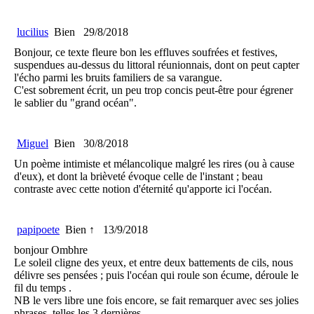
lucilius
Bien
29/8/2018
Bonjour, ce texte fleure bon les effluves soufrées et festives,
suspendues au-dessus du littoral réunionnais, dont on peut capter
l'écho parmi les bruits familiers de sa varangue.
C'est sobrement écrit, un peu trop concis peut-être pour égrener
le sablier du "grand océan".
Miguel
Bien
30/8/2018
Un poème intimiste et mélancolique malgré les rires (ou à cause
d'eux), et dont la brièveté évoque celle de l'instant ; beau
contraste avec cette notion d'éternité qu'apporte ici l'océan.
papipoete
Bien ↑
13/9/2018
bonjour Ombhre
Le soleil cligne des yeux, et entre deux battements de cils, nous
délivre ses pensées ; puis l'océan qui roule son écume, déroule le
fil du temps .
NB le vers libre une fois encore, se fait remarquer avec ses jolies
phrases, telles les 3 dernières .