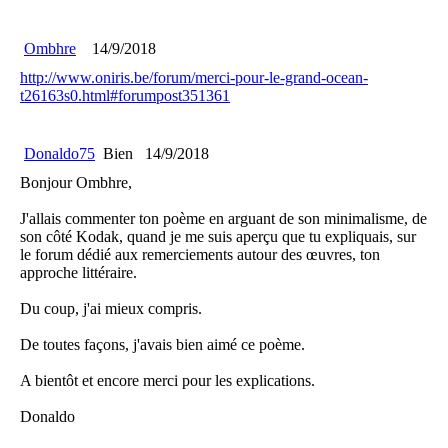
Ombhre
14/9/2018
http://www.oniris.be/forum/merci-pour-le-grand-ocean-
t26163s0.html#forumpost351361
Donaldo75
Bien
14/9/2018
Bonjour Ombhre,
J'allais commenter ton poème en arguant de son minimalisme, de
son côté Kodak, quand je me suis aperçu que tu expliquais, sur
le forum dédié aux remerciements autour des œuvres, ton
approche littéraire.
Du coup, j'ai mieux compris.
De toutes façons, j'avais bien aimé ce poème.
A bientôt et encore merci pour les explications.
Donaldo