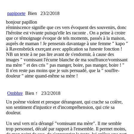
papipoete
Bien
23/2/2018
bonjour papillon
réminiscence signifie que ces vers évoquent des souvenirs, donc
l'héroïne est vivante puisqu'elle les raconte . On a peine à croire
que ce témoignage évoque de tels moments, passés à la maison,
auprès de maman ! Je penserais davantage à une femme " kapo "
à Ravensbrück exerçant avec application sa funeste fonction !
NB un texte à ne pas lire avant de s'endormir, à cause des
images " vomissant l'écume blanche de ma souffrance/vomissant
ma mère " et des cris " pas manger, boire, pas manger, boire ! "
Il n'en reste pas moins que je suis persuadé, que la " souffre-
douleur " aime quand-même sa mère !
Ombhre
Bien ↑
23/2/2018
Un poème violent et presque dérangeant, qui crache sa colère,
son sentiment d'injustice et d'incompréhension, qui crie sa
douleur.
Un seul vers m'a dérangé "vomissant ma mère". Il me semble
trop personnel, décalé par rapport à l'ensemble. Il permet moins,