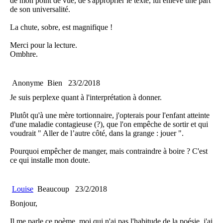
de mon point de vue, de s'approprier le texte, lui enlève une part
de son universalité.
La chute, sobre, est magnifique !
Merci pour la lecture.
Ombhre.
Anonyme
Bien
23/2/2018
Je suis perplexe quant à l'interprétation à donner.
Plutôt qu'à une mère tortionnaire, j'opterais pour l'enfant atteinte
d'une maladie contagieuse (?), que l'on empêche de sortir et qui
voudrait " Aller de l’autre côté, dans la grange : jouer ".
Pourquoi empêcher de manger, mais contraindre à boire ? C'est
ce qui installe mon doute.
Louise
Beaucoup
23/2/2018
Bonjour,
Il me parle ce poème, moi qui n'ai pas l'habitude de la poésie, j'ai