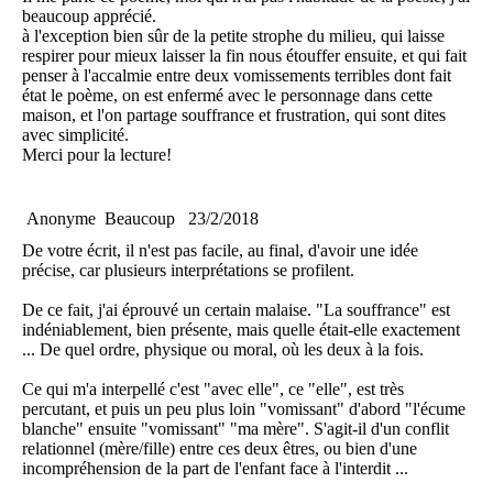
beaucoup apprécié.
à l'exception bien sûr de la petite strophe du milieu, qui laisse
respirer pour mieux laisser la fin nous étouffer ensuite, et qui fait
penser à l'accalmie entre deux vomissements terribles dont fait
état le poème, on est enfermé avec le personnage dans cette
maison, et l'on partage souffrance et frustration, qui sont dites
avec simplicité.
Merci pour la lecture!
Anonyme
Beaucoup
23/2/2018
De votre écrit, il n'est pas facile, au final, d'avoir une idée
précise, car plusieurs interprétations se profilent.
De ce fait, j'ai éprouvé un certain malaise. "La souffrance" est
indéniablement, bien présente, mais quelle était-elle exactement
... De quel ordre, physique ou moral, où les deux à la fois.
Ce qui m'a interpellé c'est "avec elle", ce "elle", est très
percutant, et puis un peu plus loin "vomissant" d'abord "l'écume
blanche" ensuite "vomissant" "ma mère". S'agit-il d'un conflit
relationnel (mère/fille) entre ces deux êtres, ou bien d'une
incompréhension de la part de l'enfant face à l'interdit ...