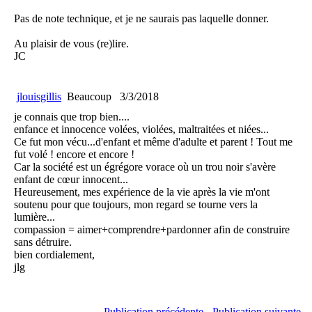
Pas de note technique, et je ne saurais pas laquelle donner.
Au plaisir de vous (re)lire.
JC
jlouisgillis
Beaucoup
3/3/2018
je connais que trop bien....
enfance et innocence volées, violées, maltraitées et niées...
Ce fut mon vécu...d'enfant et même d'adulte et parent ! Tout me
fut volé ! encore et encore !
Car la société est un égrégore vorace où un trou noir s'avère
enfant de cœur innocent...
Heureusement, mes expérience de la vie après la vie m'ont
soutenu pour que toujours, mon regard se tourne vers la
lumière...
compassion = aimer+comprendre+pardonner afin de construire
sans détruire.
bien cordialement,
jlg
Publication précédente
-
Publication suivante