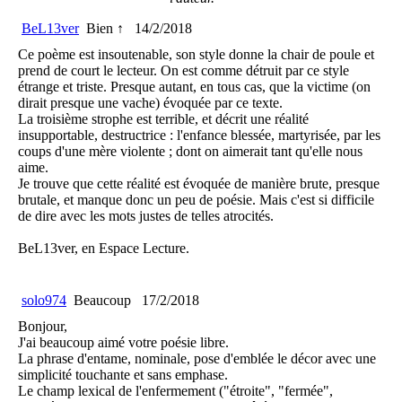
BeL13ver
Bien ↑
14/2/2018
Ce poème est insoutenable, son style donne la chair de poule et
prend de court le lecteur. On est comme détruit par ce style
étrange et triste. Presque autant, en tous cas, que la victime (on
dirait presque une vache) évoquée par ce texte.
La troisième strophe est terrible, et décrit une réalité
insupportable, destructrice : l'enfance blessée, martyrisée, par les
coups d'une mère violente ; dont on aimerait tant qu'elle nous
aime.
Je trouve que cette réalité est évoquée de manière brute, presque
brutale, et manque donc un peu de poésie. Mais c'est si difficile
de dire avec les mots justes de telles atrocités.
BeL13ver, en Espace Lecture.
solo974
Beaucoup
17/2/2018
Bonjour,
J'ai beaucoup aimé votre poésie libre.
La phrase d'entame, nominale, pose d'emblée le décor avec une
simplicité touchante et sans emphase.
Le champ lexical de l'enfermement ("étroite", "fermée",