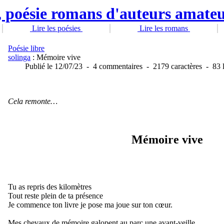
Lire les poésies
Lire les romans
Poésie libre
solinga
: Mémoire vive
Publié
le 12/07/23
-
4 commentaires
-
2179 caractères
-
83 
Cela remonte…
Mémoire vive
Tu as repris des kilomètres
Tout reste plein de ta présence
Je commence ton livre je pose ma joue sur ton cœur.
Mes chevaux de mémoire galopent au parc une avant-veille.