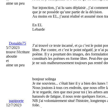
aime un peu
Sur injonction, j’ai lu sans déplaisir , j’ai comme
que je ne possède qu’une partie de la décision.
Au moins en EL, j’aurai réalisé et assumé mon tr
En EL
Lebarde
Donaldo75
J’ai trouvé ce texte incarné, et ça c’est le point p
5/7/2023
libre. Par contre, et c’est le point négatif, je n’ai
trouve l'écriture
poème. Il y a pourtant des images, des formulation
aboutie
constitués les poèmes en forme libre. Peut-être qu
et
je ne suis malheureusement toujours pas rentré de
aime un peu
bonjour solinga
Je me souviens... c'était hier il y a bien des lunes !
Nous jouions à tous ces endroits, que nous offre l
Je te regarde, rien que moi pour toi ( les arbres ami
harassés de fatigue, il nous reste quelques forces..
papipoete
NB j'ai volontairement situé l'histoire, longtemps 
12/7/2023
folie.