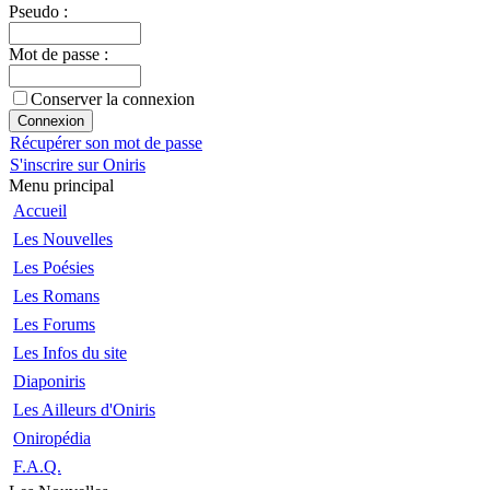
Pseudo :
Mot de passe :
Conserver la connexion
Récupérer son mot de passe
S'inscrire sur Oniris
Menu principal
Accueil
Les Nouvelles
Les Poésies
Les Romans
Les Forums
Les Infos du site
Diaponiris
Les Ailleurs d'Oniris
Oniropédia
F.A.Q.