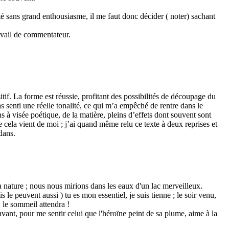
nté sans grand enthousiasme, il me faut donc décider ( noter) sachant
avail de commentateur.
ositif. La forme est réussie, profitant des possibilités de découpage du
 pas senti une réelle tonalité, ce qui m’a empêché de rentre dans le
s à visée poétique, de la matière, pleins d’effets dont souvent sont
e cela vient de moi ; j’ai quand même relu ce texte à deux reprises et
dans.
a nature ; nous nous mirions dans les eaux d'un lac merveilleux.
s le peuvent aussi ) tu es mon essentiel, je suis tienne ; le soir venu,
. le sommeil attendra !
avant, pour me sentir celui que l'héroïne peint de sa plume, aime à la