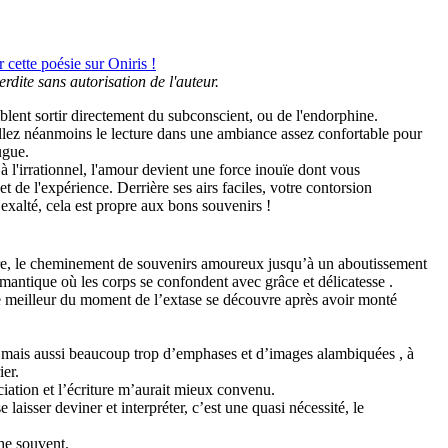
cette poésie sur Oniris !
erdite sans autorisation de l'auteur.
blent sortir directement du subconscient, ou de l'endorphine.
stallez néanmoins le lecture dans une ambiance assez confortable pour
ugue.
p à l'irrationnel, l'amour devient une force inouïe dont vous
et de l'expérience. Derrière ses airs faciles, votre contorsion
f exalté, cela est propre aux bons souvenirs !
dre, le cheminement de souvenirs amoureux jusqu’à un aboutissement
omantique où les corps se confondent avec grâce et délicatesse .
s le meilleur du moment de l’extase se découvre après avoir monté
, mais aussi beaucoup trop d’emphases et d’images alambiquées , à
ier.
ciation et l’écriture m’aurait mieux convenu.
 laisser deviner et interpréter, c’est une quasi nécessité, le
he souvent.