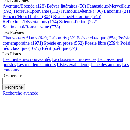
Les Nouvelles
Aventure/Epopée (128)
Brèves littéraires (56)
Fantastique/Merveilleu
(592)
Horreur/Épouvante (112)
Humour/Détente (406)
Laboniris (21)
Policier/Noir/Thriller (304)
Réalisme/Historique (545)
Réflexions/Dissertations (154)
Science-fiction (222)
Sentimental/Romanesque (778)
Les Poésies
Chansons et Slams (649)
Laboniris (32)
Poésie classique (654)
Poési
contemporaine (1971)
Poésie en prose (552)
Poésie libre (2594)
Poés
néo-classique (1675)
Récit poétique (74)
Les Listes
Les meilleures nouveautés
Le classement nouvelles
Le classement
poésies
Les meilleurs auteurs
Listes évaluateurs
Liste des auteurs
Les
concours
Recherche
Recherche avancée