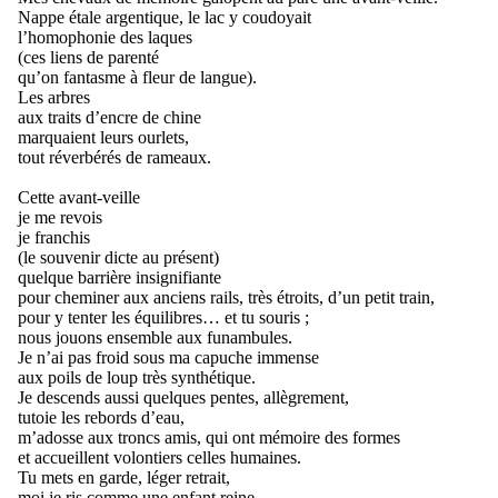
Nappe étale argentique, le lac y coudoyait
l’homophonie des laques
(ces liens de parenté
qu’on fantasme à fleur de langue).
Les arbres
aux traits d’encre de chine
marquaient leurs ourlets,
tout réverbérés de rameaux.
Cette avant-veille
je me revois
je franchis
(le souvenir dicte au présent)
quelque barrière insignifiante
pour cheminer aux anciens rails, très étroits, d’un petit train,
pour y tenter les équilibres… et tu souris ;
nous jouons ensemble aux funambules.
Je n’ai pas froid sous ma capuche immense
aux poils de loup très synthétique.
Je descends aussi quelques pentes, allègrement,
tutoie les rebords d’eau,
m’adosse aux troncs amis, qui ont mémoire des formes
et accueillent volontiers celles humaines.
Tu mets en garde, léger retrait,
moi je ris comme une enfant reine.