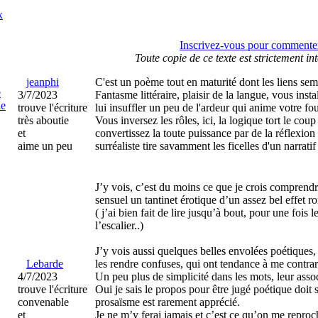
x
Inscrivez-vous pour commenter 
Toute copie de ce texte est strictement int
jeanphi
C'est un poème tout en maturité dont les liens sem
e
3/7/2023
Fantasme littéraire, plaisir de la langue, vous in
ie
trouve l'écriture
lui insuffler un peu de l'ardeur qui anime votre fo
très aboutie
Vous inversez les rôles, ici, la logique tort le cou
et
convertissez la toute puissance par de la réflexion 
aime un peu
surréaliste tire savamment les ficelles d'un narrati
J’y vois, c’est du moins ce que je crois compren
sensuel un tantinet érotique d’un assez bel effet r
( j’ai bien fait de lire jusqu’à bout, pour une foi
l’escalier..)
J’y vois aussi quelques belles envolées poétiques
Lebarde
les rendre confuses, qui ont tendance à me contrar
4/7/2023
Un peu plus de simplicité dans les mots, leur asso
trouve l'écriture
Oui je sais le propos pour être jugé poétique doit se
convenable
prosaïsme est rarement apprécié.
et
Je ne m’y ferai jamais et c’est ce qu’on me reproc