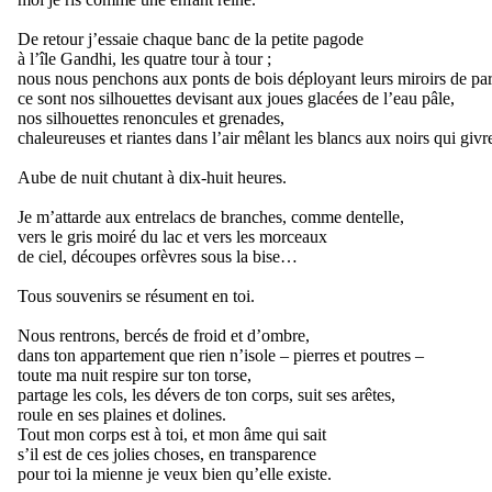
De retour j’essaie chaque banc de la petite pagode
à l’île Gandhi, les quatre tour à tour ;
nous nous penchons aux ponts de bois déployant leurs miroirs de par 
ce sont nos silhouettes devisant aux joues glacées de l’eau pâle,
nos silhouettes renoncules et grenades,
chaleureuses et riantes dans l’air mêlant les blancs aux noirs qui givr
Aube de nuit chutant à dix-huit heures.
Je m’attarde aux entrelacs de branches, comme dentelle,
vers le gris moiré du lac et vers les morceaux
de ciel, découpes orfèvres sous la bise…
Tous souvenirs se résument en toi.
Nous rentrons, bercés de froid et d’ombre,
dans ton appartement que rien n’isole – pierres et poutres –
toute ma nuit respire sur ton torse,
partage les cols, les dévers de ton corps, suit ses arêtes,
roule en ses plaines et dolines.
Tout mon corps est à toi, et mon âme qui sait
s’il est de ces jolies choses, en transparence
pour toi la mienne je veux bien qu’elle existe.