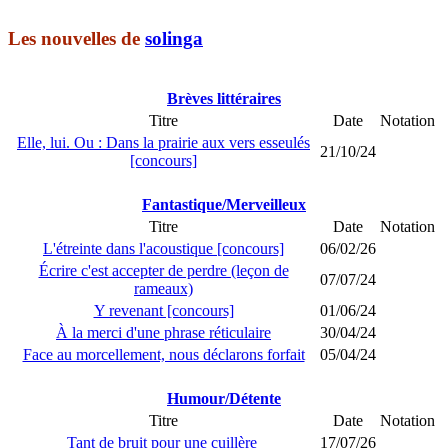
Les nouvelles de
solinga
Brèves littéraires
Titre
Date
Notation
Elle, lui. Ou : Dans la prairie aux vers esseulés
21/10/24
[concours]
Fantastique/Merveilleux
Titre
Date
Notation
L'étreinte dans l'acoustique [concours]
06/02/26
Écrire c'est accepter de perdre (leçon de
07/07/24
rameaux)
Y revenant [concours]
01/06/24
À la merci d'une phrase réticulaire
30/04/24
Face au morcellement, nous déclarons forfait
05/04/24
Humour/Détente
Titre
Date
Notation
Tant de bruit pour une cuillère
17/07/26