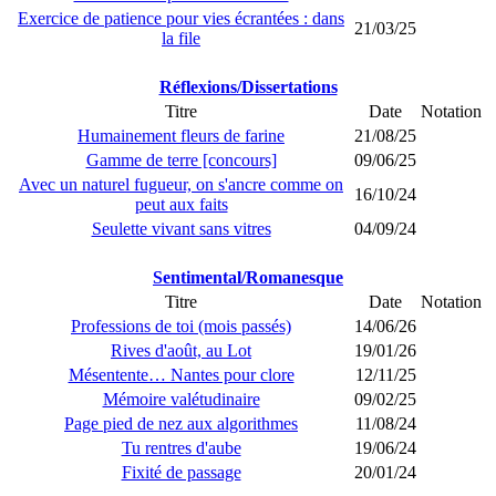
Exercice de patience pour vies écrantées : dans
21/03/25
la file
Réflexions/Dissertations
Titre
Date
Notation
Humainement fleurs de farine
21/08/25
Gamme de terre [concours]
09/06/25
Avec un naturel fugueur, on s'ancre comme on
16/10/24
peut aux faits
Seulette vivant sans vitres
04/09/24
Sentimental/Romanesque
Titre
Date
Notation
Professions de toi (mois passés)
14/06/26
Rives d'août, au Lot
19/01/26
Mésentente… Nantes pour clore
12/11/25
Mémoire valétudinaire
09/02/25
Page pied de nez aux algorithmes
11/08/24
Tu rentres d'aube
19/06/24
Fixité de passage
20/01/24