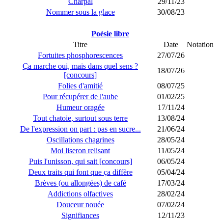
Charpal
29/11/23
Nommer sous la glace
30/08/23
Poésie libre
Titre
Date
Notation
Fortuites phosphorescences
27/07/26
Ça marche oui, mais dans quel sens ?
18/07/26
[concours]
Folies d'amitié
08/07/25
Pour récupérer de l'aube
01/02/25
Humeur oragée
17/11/24
Tout chatoie, surtout sous terre
13/08/24
De l'expression on part : pas en sucre...
21/06/24
Oscillations chagrines
28/05/24
Moi liseron relisant
11/05/24
Puis l'unisson, qui sait [concours]
06/05/24
Deux traits qui font que ça diffère
05/04/24
Brèves (ou allongées) de café
17/03/24
Addictions olfactives
28/02/24
Douceur nouée
07/02/24
Signifiances
12/11/23