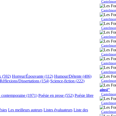
Castelmor
Castelmor
Castelmor
Castelmor
Castelmor
Castelmor
Castelmor
Castelmor
Castelmor
x (592)
Horreur/Épouvante (112)
Humour/Détente (406)
Castelmor
Réflexions/Dissertations (154)
Science-fiction (222)
ainsi"
Castelmor
e contemporaine (1971)
Poésie en prose (552)
Poésie libre
Castelmor
ésies
Les meilleurs auteurs
Listes évaluateurs
Liste des
Castelmor