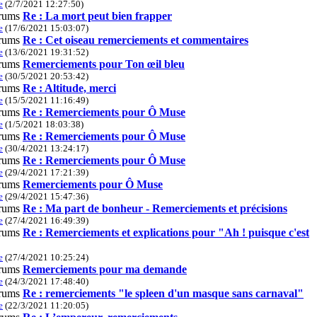
e
(2/7/2021 12:27:50)
Re : La mort peut bien frapper
e
(17/6/2021 15:03:07)
Re : Cet oiseau remerciements et commentaires
e
(13/6/2021 19:31:52)
Remerciements pour Ton œil bleu
e
(30/5/2021 20:53:42)
Re : Altitude, merci
e
(15/5/2021 11:16:49)
Re : Remerciements pour Ô Muse
e
(1/5/2021 18:03:38)
Re : Remerciements pour Ô Muse
e
(30/4/2021 13:24:17)
Re : Remerciements pour Ô Muse
e
(29/4/2021 17:21:39)
Remerciements pour Ô Muse
e
(29/4/2021 15:47:36)
Re : Ma part de bonheur - Remerciements et précisions
e
(27/4/2021 16:49:39)
Re : Remerciements et explications pour "Ah ! puisque c'est
e
(27/4/2021 10:25:24)
Remerciements pour ma demande
e
(24/3/2021 17:48:40)
Re : remerciements "le spleen d'un masque sans carnaval"
e
(22/3/2021 11:20:05)