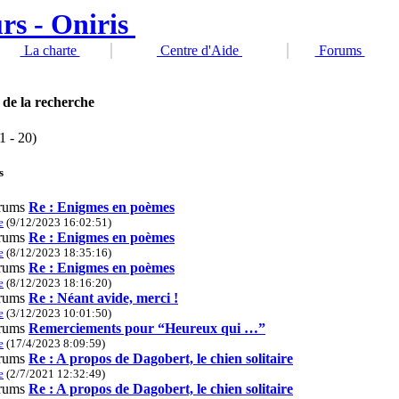
La charte
Centre d'Aide
Forums
 de la recherche
1 - 20)
s
Re : Enigmes en poèmes
e
(9/12/2023 16:02:51)
Re : Enigmes en poèmes
e
(8/12/2023 18:35:16)
Re : Enigmes en poèmes
e
(8/12/2023 18:16:20)
Re : Néant avide, merci !
e
(3/12/2023 10:01:50)
Remerciements pour “Heureux qui …”
e
(17/4/2023 8:09:59)
Re : A propos de Dagobert, le chien solitaire
e
(2/7/2021 12:32:49)
Re : A propos de Dagobert, le chien solitaire