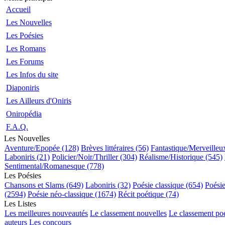
Accueil
Les Nouvelles
Les Poésies
Les Romans
Les Forums
Les Infos du site
Diaponiris
Les Ailleurs d'Oniris
Oniropédia
F.A.Q.
Les Nouvelles
Aventure/Epopée (128)
Brèves littéraires (56)
Fantastique/Merveilleu
Laboniris (21)
Policier/Noir/Thriller (304)
Réalisme/Historique (545)
Sentimental/Romanesque (778)
Les Poésies
Chansons et Slams (649)
Laboniris (32)
Poésie classique (654)
Poési
(2594)
Poésie néo-classique (1674)
Récit poétique (74)
Les Listes
Les meilleures nouveautés
Le classement nouvelles
Le classement po
auteurs
Les concours