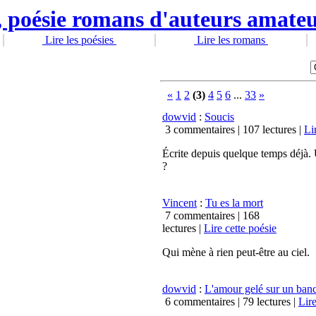
Lire les poésies
Lire les romans
«
1
2
(3)
4
5
6
...
33
»
dowvid
:
Soucis
3 commentaires |
107 lectures
|
Li
Écrite depuis quelque temps déjà.
?
Vincent
:
Tu es la mort
7 commentaires |
168
lectures
|
Lire cette poésie
Qui mène à rien peut-être au ciel.
dowvid
:
L'amour gelé sur un banc
6 commentaires |
79 lectures
|
Lire