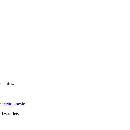
s cartes.
re cette poésie
des reflets