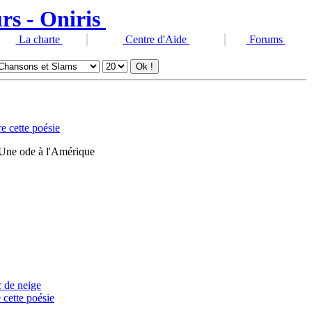
La charte
Centre d'Aide
Forums
re cette poésie
 Une ode à l'Amérique
 de neige
 cette poésie