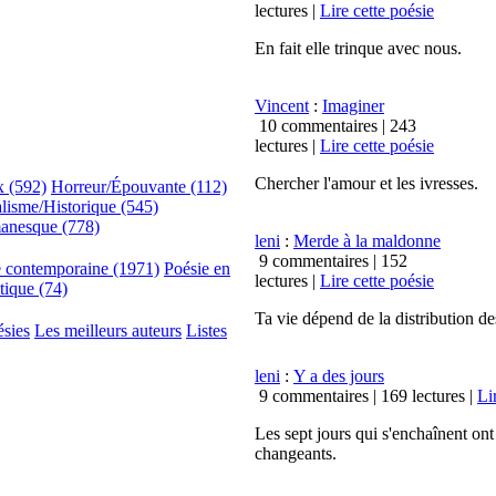
lectures
|
Lire cette poésie
En fait elle trinque avec nous.
Vincent
:
Imaginer
10 commentaires |
243
lectures
|
Lire cette poésie
Chercher l'amour et les ivresses.
x (592)
Horreur/Épouvante (112)
lisme/Historique (545)
anesque (778)
leni
:
Merde à la maldonne
9 commentaires |
152
e contemporaine (1971)
Poésie en
lectures
|
Lire cette poésie
tique (74)
Ta vie dépend de la distribution de
ésies
Les meilleurs auteurs
Listes
leni
:
Y a des jours
9 commentaires |
169 lectures
|
Li
Les sept jours qui s'enchaînent ont 
changeants.