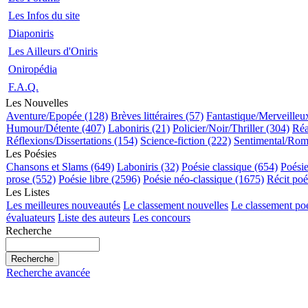
Les Infos du site
Diaponiris
Les Ailleurs d'Oniris
Oniropédia
F.A.Q.
Les Nouvelles
Aventure/Epopée (128)
Brèves littéraires (57)
Fantastique/Merveilleu
Humour/Détente (407)
Laboniris (21)
Policier/Noir/Thriller (304)
Réa
Réflexions/Dissertations (154)
Science-fiction (222)
Sentimental/Rom
Les Poésies
Chansons et Slams (649)
Laboniris (32)
Poésie classique (654)
Poési
prose (552)
Poésie libre (2596)
Poésie néo-classique (1675)
Récit poé
Les Listes
Les meilleures nouveautés
Le classement nouvelles
Le classement po
évaluateurs
Liste des auteurs
Les concours
Recherche
Recherche avancée