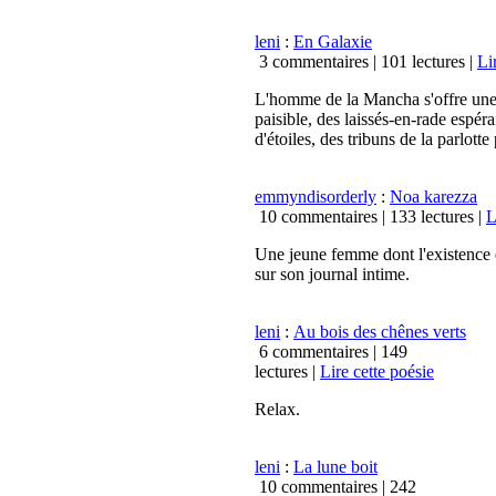
leni
:
En Galaxie
3 commentaires |
101 lectures
|
Li
L'homme de la Mancha s'offre une b
paisible, des laissés-en-rade espé
d'étoiles, des tribuns de la parlotte
emmyndisorderly
:
Noa karezza
10 commentaires |
133 lectures
|
L
Une jeune femme dont l'existence e
sur son journal intime.
leni
:
Au bois des chênes verts
6 commentaires |
149
lectures
|
Lire cette poésie
Relax.
leni
:
La lune boit
10 commentaires |
242